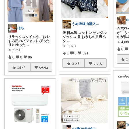
t
うぬ🌸経由購入ありがとです🙇‍♀️
はち
在宅ワ
🌸 日本製 コットン サンダル
がこも
リラックスタイムや、おや
ソックス 🐰 おうちの足裏ベ
のが悩
すみ用のパジャマにぴった
タ
...
￥
4,08
り✨️ ゆった
...
￥
1,078
0
￥
5,390
1
0
521
0
0
86
コ
コレ
いいね
コレ
いいね
T