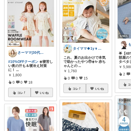
タイママ🍀1y👦のママ
さーママ|30代小2女児ママ🎀
🌟【4
これ、夏のお出かけで本気
部屋の
#10%OFFクーポン
☀️寝苦し
で助かったやつ🥹☀️✨ 赤ち
タベタ
い夜の汗も＆寝冷え対策
ゃんとの
...
￥
5,9
に！
...
￥
1,760
2
￥
1,800
0
0
15
0
0
18
コ
コレ
いいね
コレ
いいね