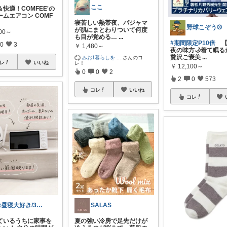
ここ
快適！COMFEE'の
ムエアコン COMF
寝苦しい熱帯夜、パジャマ
野球こぞう⚾️
が肌にまとわりついて何度
800～
も目が覚める…
...
#期間限定P10倍
【
0
3
￥
1,480～
夜の味方🌙着て眠る
贅沢ご褒美
...
みお⌇暮らしを
...
さんのコ
レ
いいね
レ！
￥
12,100～
0
0
2
2
0
573
コレ
いいね
コレ
お昼寝大好き/30代1児の母🤱
SALAS
ているうちに家事を
夏の強い冷房で足先だけが