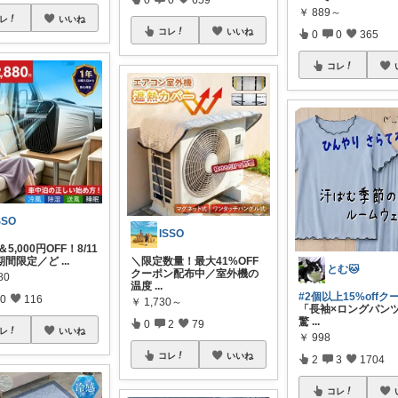
￥
889～
レ
いいね
コレ
いいね
0
0
365
コレ
SSO
ISSO
5,000円OFF！8/11
間限定／ ​ど
...
＼限定数量！最大41%OFF
とむ🐱
クーポン配布中／ ​室外機の
80
温度
...
#2個以上15%offク
0
116
￥
1,730～
「長袖×ロングパン
驚
...
0
2
79
レ
いいね
￥
998
コレ
いいね
2
3
1704
コレ