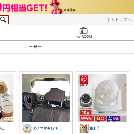
楽天トップへ
お知らせ
ユーザー
shino⭐︎いつもありがとう🐶🐾
タイママ🍀1y👦のママ
遊未子