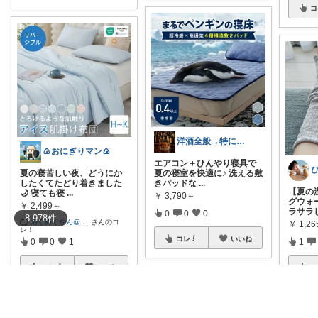
コ
洋酒全般→特にシングルモルト好き
🍙おにぎりマン🍙
エアコン＋ひんやり寝具で
夏の寝苦しい夜、どうにか
夏の寝室を快適に♪ 洗える敷
したくてたどり着きました
きパッドな
...
【夏の
🌙 寝ても寝
...
￥
3,790～
グウォ
￥
2,499～
ラサラ
0
0
0
8,978
件
めぐめぐやん@
...
さんのコ
￥
1,26
レ！
コレ
いいね
1
0
0
1
コ
コレ
いいね