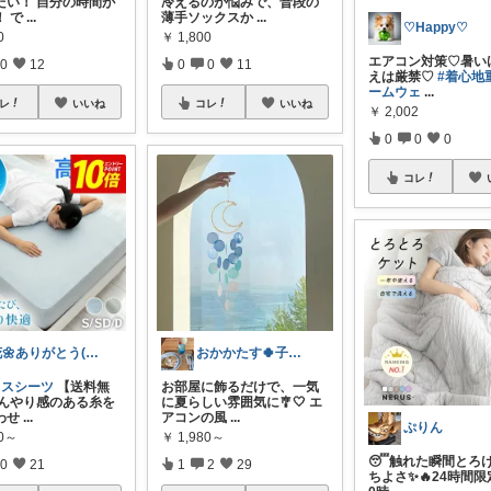
たい！ 自分の時間が
冷えるのが悩みで、普段の
！ で
...
薄手ソックスか
...
♡Happy♡
0
￥
1,800
エアコン対策♡暑い
0
12
0
0
11
えは厳禁♡
#着心地
ームウェ
...
レ
いいね
コレ
いいね
￥
2,002
0
0
0
コレ
花🌼ありがとう(*･ω･)*_ _)ﾍ
おかかたす🍀子育て奮闘記💛
クスシーツ
【送料無
お部屋に飾るだけで、一気
ひんやり感のある糸を
に夏らしい雰囲気に🎐🤍 エ
わせ
...
アコンの風
...
ぷりん
90～
￥
1,980～
😴触れた瞬間とろ
0
21
1
2
29
ちよさ✨🔥24時間限定