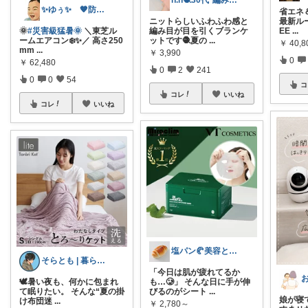
n.n🧶30代*編み物と暮らし
✨ゆぅ✨ 🧡防災グッズ強化中🎒♥
省エネ＆
ニットらしいふわふわ感と
最新ルー
🌞
#災害級猛暑🌞
＼東芝ル
編み目が目を引くブランケ
EE
...
ームエアコン❄️✨／ 高さ250
ットです🧶夏の
...
￥
40,
mm
...
￥
3,990
0
￥
62,480
0
2
241
0
0
54
コ
コレ
いいね
コレ
いいね
塩パン🥐美容とQOLが上がる購入品
そらとも | 暮らしItem🕊️朝コレ
「今日は肌が疲れてるか
🕊️暑い夜も、何かに包まれ
も…🥲」 そんな日に手が伸
て眠りたい。 そんな“夏の掛
びるのがシート
...
娘が寝
け布団迷
...
￥
2,780～