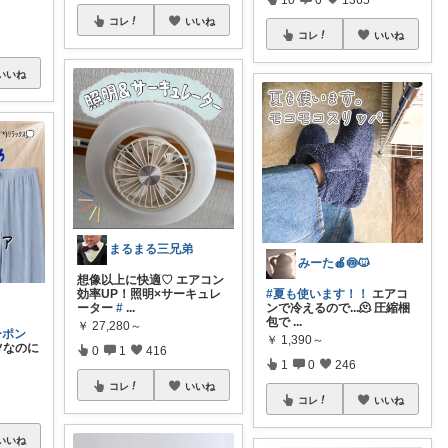
コレ
いいね
コレ
いいね
いいね
まるまる三兄弟
みーた🍎🍥🐱
想像以上に快適♡ エアコン
効率UP！照明×サーキュレ
#夏も使います！！
エアコ
ーター
#
...
ンで冷えるので...🫠 圧縮梱
包で
...
￥
27,280～
ーポン
​
￥
1,390～
ツなのに
0
1
416
1
0
246
コレ
いいね
コレ
いいね
いいね