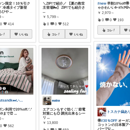
ソン限定！10％引ク
＼ZIP!で紹介／ 【夏の救世
#new
早割10%off
／ 冷感タイプ新登
主登場🌬️】 ZIP!でも紹介さ
ゃかわいいﾙｰﾑｳｪｱ🐶
ろひや
...
...
￥
2,970～
99～
￥
5,799～
0
0
193
0
414
0
0
512
コレ
レ
いいね
コレ
いいね
nutsandk🥜いつも感謝です◡̈♡
𝒏𝒂𝒕𝒔𝒖
ン利用で20%off.ᐟ.ᐟ
エアコンもすぐ効く.′.′ 節電
3:59まで⏰
...
対策にも◎ 調光出来るシー
リ
...
80～
🉐
#30％OFF
オーガ
￥
13,800
コットンの日本製ア
0
562
バーでU
...
0
0
659