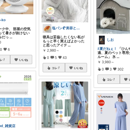
o-ko
塩パン🥐美容とQOLが上がる購入品
ーク中、 部屋の空気
って暑さが抜けない
みだっ
...
寝具は妥協したくない私が
しお
もっと早く買えばよかった
0
と思ったアイテ
...
#夏だねぇ！
「ひん
0
6
￥
2,980～
適、夏のペット専用
ルーム」 氷
...
0
5
43
レ
いいね
￥
3,980～
コレ
いいね
0
3
302
コレ
od_雑貨店