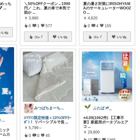
 めっち
＼50%OFFクーポン→1990
夏の暑さ対策にIRISOHYAM
💕
...
円／ これ、夏の車で本気で
AのサーキュレーターWOOZ
助か
...
O
...
￥
3,980
￥
4,620
0
1
577
0
4
155
いいね
コレ
いいね
コレ
いいね
みつばちまーちᵀᴴᴬᴺᴷ ᵞᴼᵁ ◡̈*
ふたば 🌱⸒⸒
#ﾏﾗｿﾝ限定特価＋10%OFFｸｰ
⭐️4.09(1062件) 【工事不
トスカナ🤗ありがとうございます💕
ﾎﾟﾝ！
リバーシブルで長
...
要】家庭用ポータブルエア
コ
...
￥
5,799～
ニック
￥
29,800
ームカ
0
0
45
10
0
1365