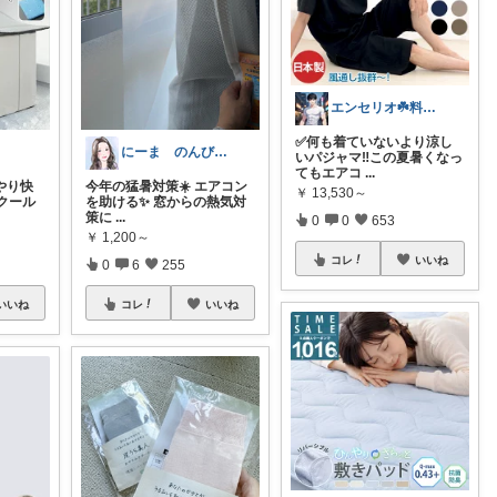
エンセリオ☘️料理を楽しく🍳
✅何も着ていないより涼し
にーま のんびりいくよ〜いい物見つけよう
いパジャマ‼️この夏暑くなっ
てもエアコ
...
やり快
今年の猛暑対策☀️ エアコン
￥
13,530～
クール
を助ける✨ 窓からの熱気対
策に
...
0
0
653
￥
1,200～
コレ
いいね
0
6
255
いいね
コレ
いいね