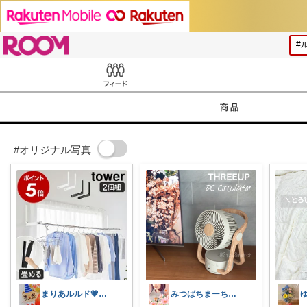
ROOM
Feed
商品
#オリジナル写真
まりあルルド💗ご購入感謝です💗
みつばちまーちᵀᴴᴬᴺᴷ ᵞᴼᵁ ◡̈*
ゆ