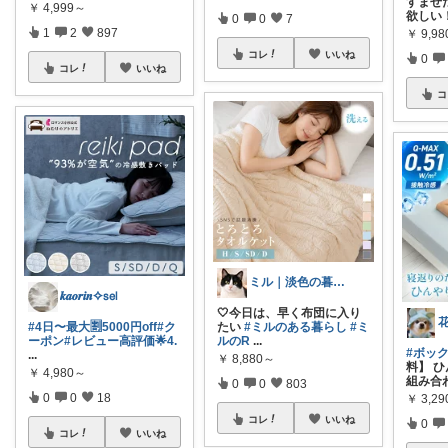
すませ
￥
4,999～
欲しい
0
0
7
1
2
897
￥
9,98
コレ
いいね
0
コレ
いいね
コ
ミル｜淡色の暮らし
𝒌𝒂𝒐𝒓𝒊𝒏✧𝗌𝖾𝗅
🤍今日は、早く布団に入り
#4日〜最大🈹5000円off
#ク
たい
#ミルのある暮らし
#ミ
ーポン
#レビュー高評価🌟4.
ルのR
...
#ボッ
...
￥
8,880～
料】 
￥
4,980～
組み合
0
0
803
0
0
18
￥
3,2
コレ
いいね
0
コレ
いいね