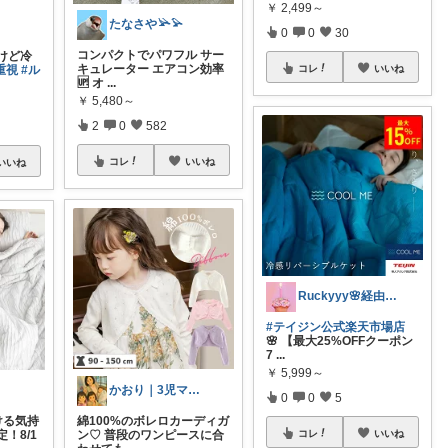
￥
2,499～
たなさや𓅪𓅫
0
0
30
コンパクトでパワフル サー
けど冷
キュレーター エアコン効率
重視
#ル
コレ
いいね
🆙 オ
...
￥
5,480～
2
0
582
コレ
いいね
いいね
Ruckyyy🌸経由感謝🙇‍♀️✨
#テイジン公式楽天市場店
🌸 【最大25%OFFクーポン
7
...
￥
5,999～
かおり｜3児ママのくらし
0
0
5
綿100%のボレロカーディガ
ける気持
ン♡ 普段のワンピースに合
！8/1
コレ
いいね