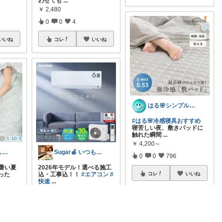
わせても
...
￥
2,480
0
0
4
コレ
いいね
いいね
はる🌸シンプル＆便利な暮らし
#はる🌸冷感寝具おすすめ
寝苦しい夜、敷きパッドに
触れた瞬間
...
￥
4,200～
Sugar🍎 いつもの毎日を気分良く♡
ルビィ🌸くらしのお得帳
0
0
796
2026年モデル！選べる施工
 暑い夏
込・工事込！！
#エアコン
#
った
コレ
いいね
快速
...
￥
47,800～
0
0
3
コレ
いいね
いいね