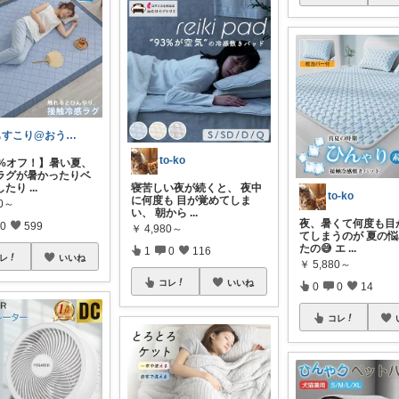
もすこり@おうち満喫＆外出頑張る
to-ko
8%オフ！】暑い夏、
ラグが暑かったりベ
したり
...
寝苦しい夜が続くと、 夜中
to-ko
に何度も 目が覚めてしま
80～
い、 朝から
...
夜、暑くて何度も目
0
599
￥
4,980～
てしまうのが 夏の
たの😅 エ
...
1
0
116
レ
いいね
￥
5,880～
コレ
いいね
0
0
14
コレ