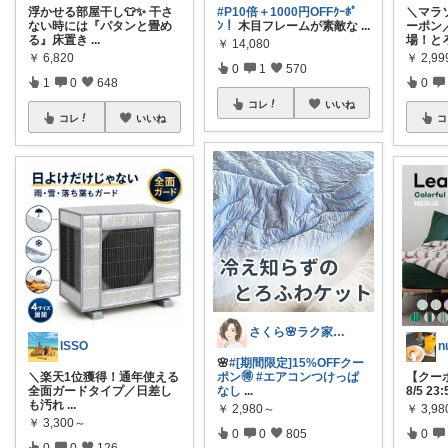
浮かせる部屋干し👕✨️ 干さ
#P10倍＋1000円OFFｸｰﾎﾟ
＼マラ
ない時には『パタンと畳め
ﾝ！
木目フレームが素敵な
...
ーポン
る』床置き
...
場！と
￥
14,080
￥
6,820
￥
2,9
0
1
570
1
0
648
0
コレ
いいね
コレ
いいね
コ
さくら🌸ラク家事&便利な生活雑貨🏠️
ISSO
🌸
#[期間限定]15%OFFクー
＼楽天1位獲得！通年使える
ポン🉐
#エアコンつけっぱ
【クーポ
全面ガードタイプ／ ​日差し
なし
...
8/5 2
も汚れ
...
￥
2,980～
￥
3,9
￥
3,300～
0
0
805
0
0
0
126