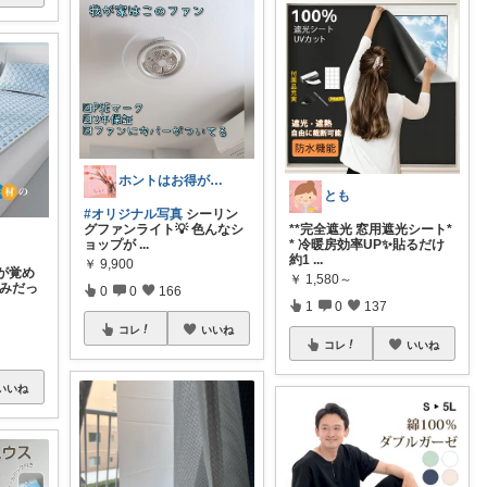
ホントはお得がすき(⁠◠⁠‿⁠◕⁠)
とも
#オリジナル写真
シーリン
グファンライト💡 色んなシ
**完全遮光 窓用遮光シート*
ョップが
...
* 冷暖房効率UP✨貼るだけ
約1
...
￥
9,900
が覚め
￥
1,580～
悩みだっ
0
0
166
1
0
137
コレ
いいね
コレ
いいね
いいね