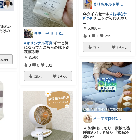
まりあルルド💗ご購入感謝です💗
🥳タイムセール
#お得なｸｰ
ﾎﾟﾝ🔔
チェック🔍️ ひんやり
...
疲れた
￥
5,080～
だけの
キキ @_k_i_k_i_o
0
1
245
#オリジナル写真
ずーと気
になってたこちらの靴下🧦
コレ
いいね
夜寝る時
...
￥
3,560
いいね
0
0
102
コレ
いいね
さーママ|30代小2女児ママ🎀
☀️冷感×もっちり！家族で熟
睡敷きパッド😆✨ 「接触冷
感のツ
...