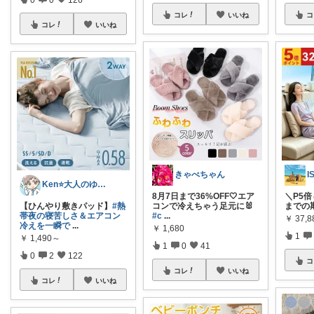
コレ
いいね
コ
コレ
いいね
きゃべちゃん
I
Ken⭐️大人のゆったりデジタル暮らし
8月7日まで36%OFF🤍エア
＼P5倍＆
【ひんやり敷きパッド】
#熱
コンで冷えちゃう足元に🐰
までの期
帯夜の寝苦しさ＆エアコン
#c
...
￥
37,8
冷えを一瞬で
...
￥
1,680
1
￥
1,490～
1
0
41
0
2
122
コ
コレ
いいね
コレ
いいね