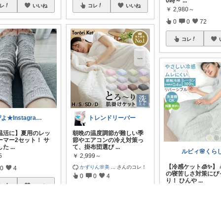
0時～
...
レ
いいね
コレ
いいね
￥
2,980～
0
0
72
コレ
ぴよ★Instagramも見てね！
トレンドリーバー
温活に】夏用のレッ
朝晩の温度調節が難しい季
ーマー2セット！ サ
節やエアコンの冷え対策っ
した
...
て、掛布団選び
...
5
￥
2,999～
【冷感ケット🧊✨】
かずりん🌸美
...
さんのコレ！
0
4
の寝苦しさ対策にぴ
0
0
4
り！ ひんや
...
レ
いいね
￥
3,980～
コレ
いいね
0
0
5
コレ