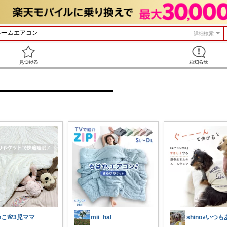
詳細検索
見つける
こ🌸3児ママ
mii_hal