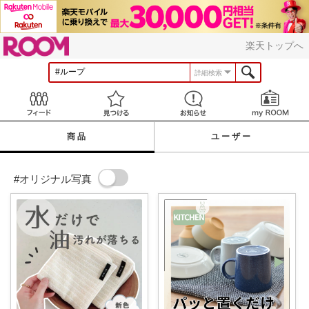
ROOM
楽天トップへ
詳細検索
Feed
見つける
お知らせ
商品
ユーザー
#オリジナル写真