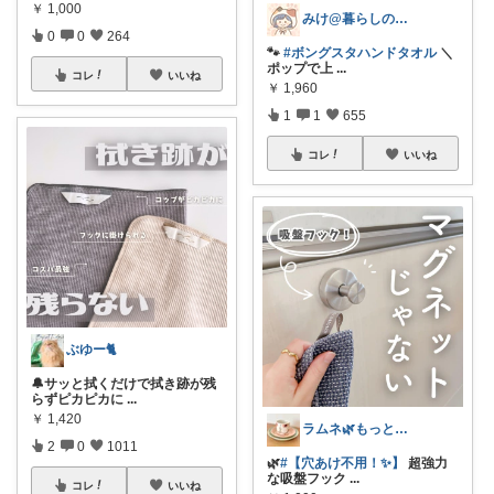
￥
1,000
みけ@暮らしのアイテム🫖☕️⁎.
0
0
264
🐾
#ボングスタハンドタオル
＼
ポップで上
...
コレ
いいね
￥
1,960
1
1
655
コレ
いいね
ぶゆー🐈
🔔サッと拭くだけで拭き跡が残
らずピカピカに
...
￥
1,420
ラムネ🌿もっと快適な暮らし 𖠿
2
0
1011
🌿
#【穴あけ不用！✨】
超強力
な吸盤フック
...
コレ
いいね