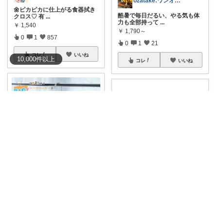
ozatake:ワンオペママサポーター
🌼ピカピカに仕上がる食器拭き
酷暑で毎日だるい、やる気も体
クロス♡ 有
...
力も全部持って
...
￥
1,540
￥
1,790～
0
1
857
0
1
21
コレ
いいね
10,000
件
以上
コレ
いいね
廃屋のobaba @ 感謝🙏ほぼ朝コレ
Nami Thanks😊
⏰
#40%OFFクーポン
8/11 23:
🙏経由購入ありがとうございま
...
す🙏 💁‍♀️
...
￥
2,780～
￥
599