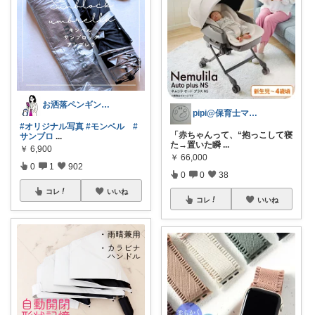
お洒落ペンギン🐧暮らし×ときめき
pipi@保育士ママの趣味部屋
#オリジナル写真
#モンベル
#
「赤ちゃんって、“抱っこして寝
サンブロ
...
た→置いた瞬
...
￥
6,900
￥
66,000
0
1
902
0
0
38
コレ
いいね
コレ
いいね