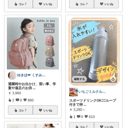
コレ
いいね
コレ
いいね
ゆきほ🪽 くすみカラー×小学生ママ
通園時やお出かけ、習い事、学
童や遠足のお供
...
いちごミルクル 育児 美容 洋服など
￥
3,960
2
0
880
スポーツドリンクOK🙆‍♀️ループ
付きで持
...
￥
3,280～
コレ
いいね
1
0
610
コレ
いいね