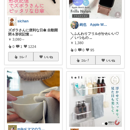
sichan
純也 Apple Watch関連紹介
ズボラさんに便利な日傘 自動開
＼ふんわりフリルがかわいい♡
閉＆形状記憶
...
／ いつもの
...
￥
3,080～
￥
1,380
0
1
1224
0
0
95
コレ
いいね
コレ
いいね
miko| ママのラク家事＆大人可愛い