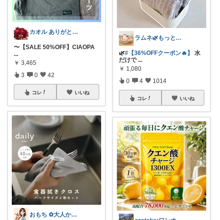
カオル ありがとうございます🍀
ラムネ🌿もっと快適な暮らし 𖠿
〜【SALE 50%OFF】CIAOPA
🌿
#【36%OFFクーポン🔥】
水
...
だけで
...
￥
3,465
￥
1,080
3
0
42
0
4
1014
コレ
いいね
コレ
いいね
おもち ✿大人かわいい×暮らし