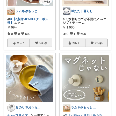
ラムネ🌿もっと快適な暮らし 𖠿
🐰たた｜暮らしと子育て
🌿
#【2点目50%OFFクーポン
✨＼水切りカゴが不要に／ 🍳エ
🉐】
エク
...
ジプトティー
...
￥
99～
￥
1,900
0
0
602
0
1
606
コレ
いいね
コレ
いいね
みのり🌱おうち時間充実item
ラムネ🌿もっと快適な暮らし 𖠿
#ハーフサイズ
＼一度でしっ
🌿
#【atRiseオリジナルカラ