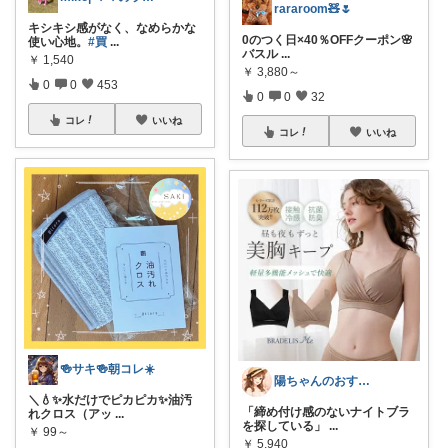
rararoom🧸🌷
キシキシ感がなく、なめらかな
0のつく日×40％OFFクーポン🌸
使い心地。
#買
...
バスル
...
￥
1,540
￥
3,880～
0
0
453
0
0
32
コレ
いいね
コレ
いいね
🍻サキ🍻朝コレ☀️
陽ちゃんのおすすめROOM
＼💧✨水だけでピカピカ✨油汚
「締め付け感のないナイトブラ
れクロス（アッ
...
を探している」
...
￥
99～
￥
5,940