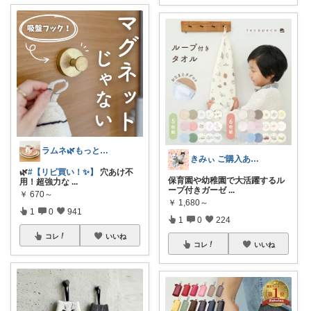
ラムネ🌿もっと快適な暮らし 𖠿
きみぃ ご購入ありがとうございます♪
🌿
#【リピ買い！✨】
穴あけ不
保育園や幼稚園で大活躍するル
用！超強力な
...
ープ付きガーゼ
...
￥
670～
￥
1,680～
1
0
941
1
0
224
コレ
いいね
コレ
いいね