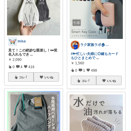
misa
ラク家族ラボ🏠️30代子育てパパルーム
見て！この絶妙な眼差し！👀笑
#🔑忙しい夫婦に◎鍵もカード
名入れもでき
...
もひとまとめで
...
￥
2,090
￥
1,560
0
4
416
0
1
498
コレ
いいね
コレ
いいね