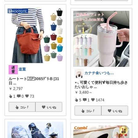
道重
カナチ🌼いつもご覧くださり感謝ꕤ
ルートート🇯🇵3065ﾃﾞﾘ-B [31
⋆⸜ 可愛くて便利🍹毎日持ち歩き
日
...
たいおしゃ
...
￥
2,797
￥
3,480～
1
0
73
5
1
1474
コレ
いいね
コレ
いいね