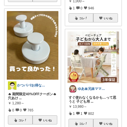
￥
1,000～
1
0
946
コレ
いいね
かつパパ/お得な子供服、育児商品の紹介✨
ゆあ🎀兄妹ママの育児と暮らし
🔥 期間限定40%OFFクーポン🔥
すぐ使わなくなるかも…って思
穴あけ
...
うと 子ども用
...
￥
1,280～
￥
13,980～
0
0
765
1
1
802
コレ
いいね
コレ
いいね