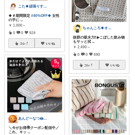
こた🍀頑張りすぎない主婦
🍀＃期間限定
#40%OFF🍀
女性
の手に
...
￥
1,000～
ちゃんころ🍀オリ写/インテリア/キッズ
0
0
924
抜群の吸水力❗ ▶こぼした飲み物
もサッと拭
...
コレ
いいね
￥
2,490～
0
0
690
コレ
いいね
あんどーなつ🍩 毎日楽しくご機嫌に
＼今がお得🉐クーポン配信中／
これ、キッ
...