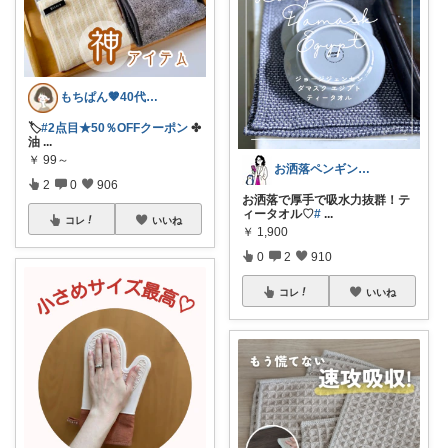
もちぱん🤎40代主婦のくらしメモ
🏷️
#2点目★50％OFFクーポン
✤
油
...
￥
99～
お洒落ペンギン🐧暮らし×ときめき
2
0
906
お洒落で厚手で吸水力抜群！テ
ィータオル♡
#
...
コレ
いいね
￥
1,900
0
2
910
コレ
いいね