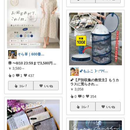
そら🐰｜600冊読んだ絵本好きママ
🉐 〜8/10 23:59まで3,580円
...
￥
3,580～
🌠もふこ☽･:*ｱｲｺﾝ変更しました♪
0
1
437
🌠【戸別収集の救世主】もうカ
ラスに荒らされ
...
コレ
いいね
￥
3,058
0
0
354
コレ
いいね