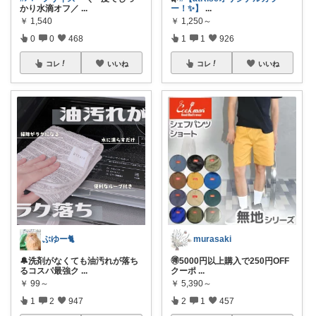
かり水滴オフ／
...
ー！✨】
...
￥
1,540
￥
1,250～
0
0
468
1
1
926
コレ
いいね
コレ
いいね
ぶゆー🐈
murasaki
🔔洗剤がなくても油汚れが落ち
🉐5000円以上購入で250円OFF
るコスパ最強ク
...
クーポ
...
￥
99～
￥
5,390～
1
2
947
2
1
457