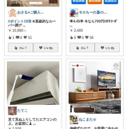
おさる⭐ご購入感謝🐹
モカちーの🏖️のんびりライフ🐈✨
#ポイント10倍
❇️直線的なルー
🌟4.45🌟 今なら700円OFFｸｰﾎﾟ
バー調デ
...
...
￥
15,980～
￥
2,480
1
0
31
0
0
36
コレ
いいね
コレ
いいね
たてこ
ねこまた☆
見て見ぬふりしてたエアコンの
上、お盆前に🧹
...
伸縮式なので、お部屋に合わせ
￥
1,508