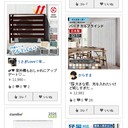
コレ
いいね
うさぎLove♡🐰みーちゃん🐰
🌿🤎 室外機もおしゃれにアップ
デート♡
...
からすま
￥
11,990～
"🪟 大きな窓、光を入れたいけ
0
0
2
ど眩しすぎた
...
￥
12,981
コレ
いいね
0
0
26
コレ
いいね