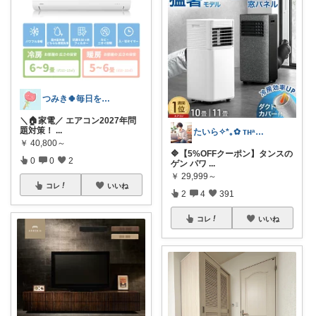
つみき🍀毎日をご機嫌にする♡
＼🏠家電／ エアコン2027年問
題対策！
...
たいら✧*｡✿ ᴛʜᵃⁿᵏ ʸᵒᵘ✧˖°
￥
40,800～
🔷【5%OFFクーポン】タンスの
0
0
2
ゲン パワ
...
￥
29,999～
コレ
いいね
2
4
391
コレ
いいね