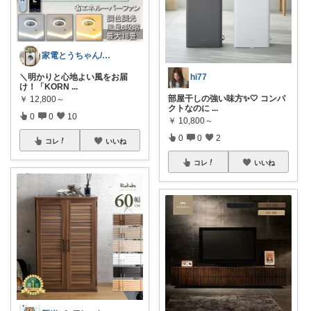
家電とうちゃん/2児のパパ✨️購入感謝！
hi77
​＼明かりと心地よい風をお届
け！「KORN
...
部屋干しの強い味方✨🤍 コンパ
￥
12,800～
クトなのに
...
0
0
10
￥
10,800～
0
0
2
コレ
いいね
コレ
いいね