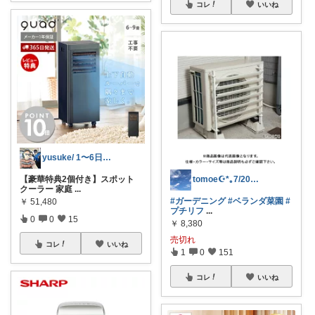
コレ
いいね
yusuke/ 1〜6日購入感謝♫
tomoe☪︎*｡7/20経由ご購入感謝
【豪華特典2個付き】スポット
クーラー 家庭
...
#ガーデニング
#ベランダ菜園
#
￥
51,480
プチリフ
...
0
0
15
￥
8,380
売切れ
コレ
いいね
1
0
151
コレ
いいね