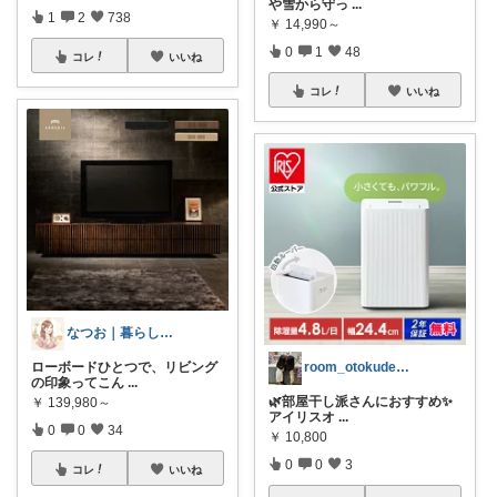
や雪から守っ
...
1
2
738
￥
14,990～
0
1
48
コレ
いいね
コレ
いいね
なつお｜暮らしが整う日用品選び
room_otokude114
ローボードひとつで、リビング
の印象ってこん
...
🌿部屋干し派さんにおすすめ✨
￥
139,980～
アイリスオ
...
0
0
34
￥
10,800
0
0
3
コレ
いいね