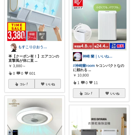
もすこり@おうち満喫＆外出頑張る
神崎 蘭｜いいねありがとうございます☺️
🌟【クーポン有！】エアコンの
直撃風が体に直
...
#神崎蘭room
✨コンパクトなの
￥
3,880～
に頼れる
...
0
0
601
￥
10,800
1
0
11
コレ
いいね
コレ
いいね