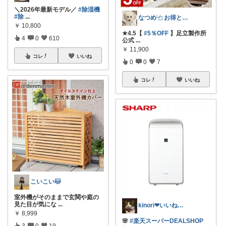
＼2026年最新モデル／
#除湿機
#除
...
なつめ⿻ お得と洗練アイテム探し🐾
￥
10,800
★4.5【
#5％OFF
】足立製作所
4
0
610
公式
...
￥
11,900
コレ
いいね
0
0
7
コレ
いいね
こいこい🐱
室外機がそのままで玄関や庭の
見た目が気にな
...
kinori❤︎いいねご購入感謝です💝
￥
8,999
🌸
#楽天スーパーDEALSHOP
3
0
19