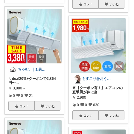
コレ
いいね
ちゃむ。│１男２女＋🐶のふっくらママ
もすこり@おうち満喫＆外出頑張る
＼deal20%+クーポンで2,864
円〜
...
🌟【クーポン有！】エアコンの
￥
3,880～
直撃風が体に当
...
0
0
21
￥
2,980
0
0
630
コレ
いいね
コレ
いいね