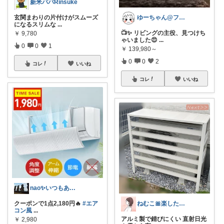
新米パパRinsuke
ゆーちゃん@フォロワーさまから購入💕
玄関まわりの片付けがスムーズ
になるスリムな
...
📺✨ リビングの主役、見つけち
￥
9,780
ゃいました😍
...
0
0
1
￥
139,980～
0
0
2
コレ
いいね
コレ
いいね
nao✨いつもありがとう😊
ねむこ🎀楽したいママの購入品ほぼオリ写
クーポンで1点2,180円🔥
#エア
コン風
...
アルミ製で錆びにくい 直射日光
￥
2,980