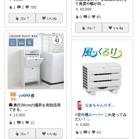
て角度や幅が自
...
1
2
785
￥
49,999
0
0
80
コレ
いいね
コレ
いいね
yo🐶🐶🏠
なあちゃん☆ダイヤモンド会員💎
🛍️ 奥行30cmの場所を有効活用
できる、
...
#室外機ルーパー
これ使ってみ
￥
13,900
たい！
...
1
0
12
￥
4,980
0
0
43
コレ
いいね