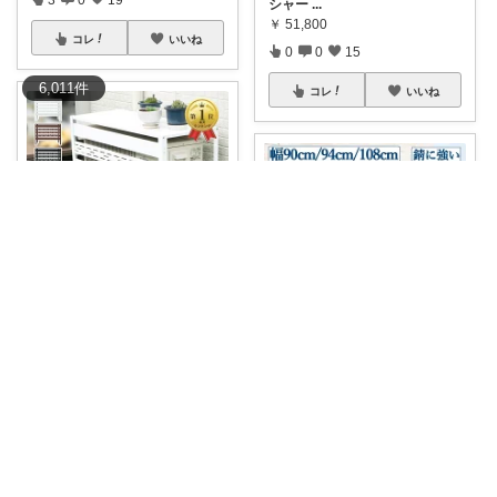
シャー
...
￥
51,800
コレ
いいね
0
0
15
6,011
件
コレ
いいね
うさぎLove♡🐰みーちゃん🐰
🌿✨ 室外機まわりを有効活用♡
室外機を
...
うさぎLove♡🐰みーちゃん🐰
￥
5,960～
🌿✨ 室外機もおしゃれに目隠し
0
0
0
♡ 木目調
...
￥
8,990～
コレ
いいね
0
0
0