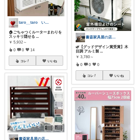
taro__taro いらっしゃませ🎶
🏠ごちゃつくルーターまわりを
スッキリ隠せる
...
書斎家具屋の店長奥田
￥
5,932～
🌿【グッドデザイン賞受賞】木
0
0
14
目調 アルミ製
...
￥
3,780～
コレ
いいね
0
0
0
コレ
いいね
書斎家具屋の店長奥田