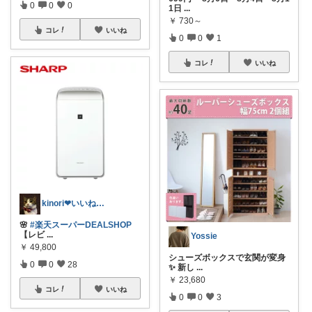
0
0
0
1日
...
￥
730～
コレ
いいね
0
0
1
コレ
いいね
kinori❤︎いいねご購入感謝です💝
🌸
#楽天スーパーDEALSHOP
【レビ
...
Yossie
￥
49,800
シューズボックスで玄関が変身
0
0
28
✨ 新し
...
￥
23,680
コレ
いいね
0
0
3