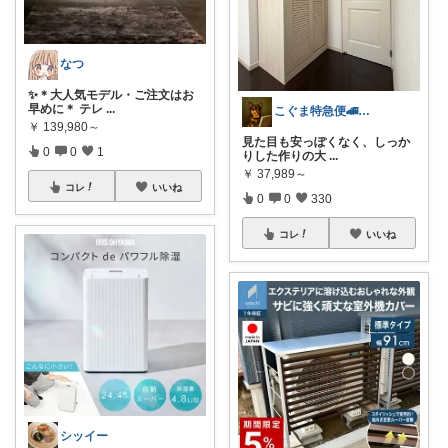
なつ
✨＊大人気モデル・ご注文はお
早めに＊ テレ
...
こぐま特急便🚄毎日感謝です🙇‍♂️
￥
139,980～
見た目も安っぽくなく、しっか
0
0
1
りした作りの大
...
￥
37,989～
コレ
いいね
0
0
330
コレ
いいね
シッイー