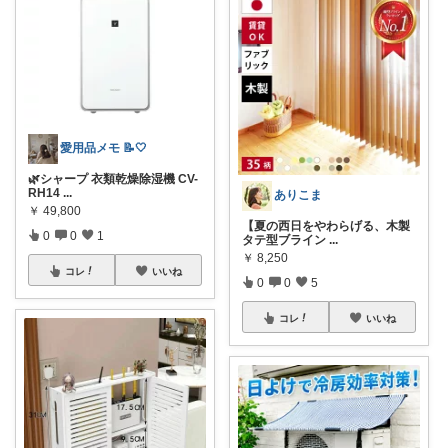
愛用品メモ 📝🤍
🌿シャープ 衣類乾燥除湿機 CV-
RH14
...
ありこま
￥
49,800
【夏の西日をやわらげる、木製
0
0
1
タテ型ブライン
...
￥
8,250
コレ
いいね
0
0
5
コレ
いいね