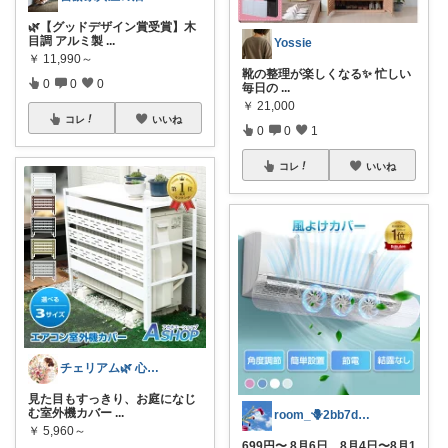
🌿【グッドデザイン賞受賞】木
目調 アルミ製
...
Yossie
￥
11,990～
靴の整理が楽しくなる✨ 忙しい
0
0
0
毎日の
...
￥
21,000
コレ
いいね
0
0
1
コレ
いいね
チェリアム🌿‬ 心地よい暮らし
見た目もすっきり、お庭になじ
む室外機カバー
...
room_🪻2bb7d8bc05
￥
5,960～
699円〜 8月6日 8月4日〜8月1