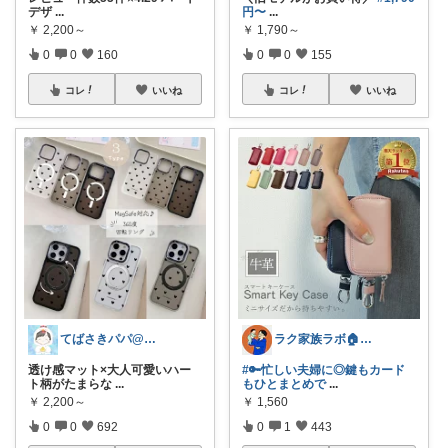
デザ
...
円〜
...
￥
2,200～
￥
1,790～
0
0
160
0
0
155
コレ
いいね
コレ
いいね
てばさきパパ@スマホアクセ
ラク家族ラボ🏠️30代子育てパパルーム
透け感マット×大人可愛いハー
#🔑忙しい夫婦に◎鍵もカード
ト柄がたまらな
...
もひとまとめで
...
￥
2,200～
￥
1,560
0
0
692
0
1
443