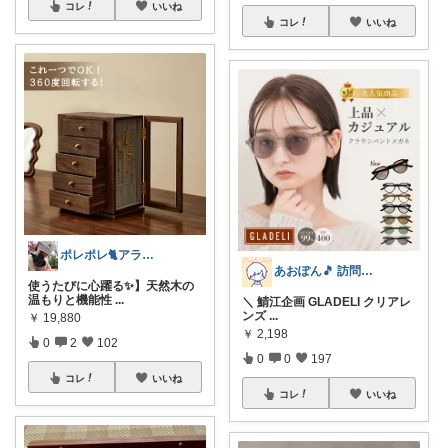
コレ
いいね
コレ
いいね
ポレポレ🐈アラフィフの可愛い図鑑
あおぽん🎵 訪問感謝です˙꒳​˙
使うたびに心躍る✨】天然木の
温もりと機能性
...
＼ 鯖江企画 GLADELI クリアレ
ンズ
...
￥
19,880
￥
2,198
0
2
102
0
0
197
コレ
いいね
コレ
いいね