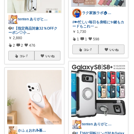
ラク家族ラボ🏠️30代子育てパパルーム
tenten ありがとうございます。わん
#🔑忙しい毎日を身軽に✨鍵もカ
ードもこれ一
...
🐶
#【指定商品対象32％OFFク
￥
1,730
ーポン♡小
...
￥
2,880
1
1
598
2
2
476
コレ
いいね
コレ
いいね
tenten ありがとうございます。わん
かふぇおれ☕暮らしを整える便利グッズ🍀
🐶
#【360°回転リング付きGalax