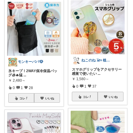
ねこのね 𓃠𖥧 植物と暮らす
モンキーパパ🐵
スマホグリップをアクセサリー
氷キープ！2WAY保冷保温バッ
感覚で使いたい
...
グ🧊🔥 ​猛
...
￥
1,580～
￥
2,480～
0
1
37
0
1
28
コレ
いいね
コレ
いいね