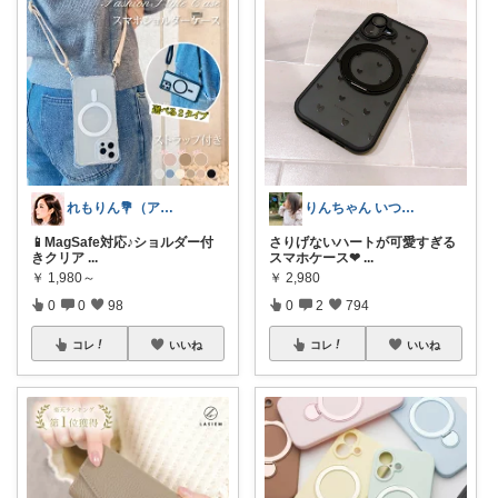
れもりん💐（アイコン変更しました）
りんちゃん いつもありがとう⑅◡̈*♡
📱MagSafe対応♪ショルダー付
さりげないハートが可愛すぎる
きクリア
...
スマホケース❤
...
￥
1,980～
￥
2,980
0
0
98
0
2
794
コレ
いいね
コレ
いいね