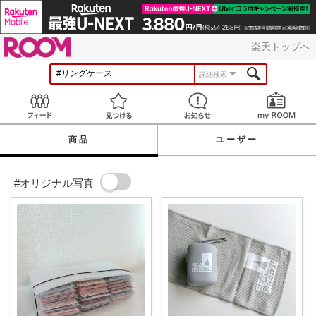
ROOM
楽天トップへ
詳細検索
Feed
見つける
お知らせ
商品
ユーザー
#オリジナル写真