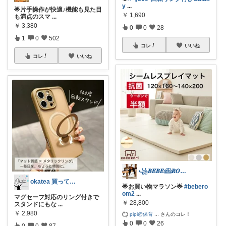
y
...
🌟片手操作が快適♪機能も見た目
￥
1,690
も満点のスマ
...
￥
3,380
0
0
28
1
0
502
コレ
いいね
コレ
いいね
꧁𝑩𝑬𝑩𝑬𓊝𝑹𝑶𝑶𝑴꧂
okatea 買ってよかった
🌟お買い物マラソン🌟
#bebero
om2
...
マグセーフ対応のリング付きで
￥
28,800
スタンドにもな
...
￥
2,980
pipi@保育
...
さんのコレ！
0
0
26
0
0
87