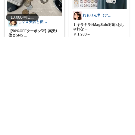
れもりん💐（アイコン変更しました）
10,000
件
以上
しぐ🌷美容と便利な小物🍀
📱キラキラ×MagSafe対応♪おし
ゃれな
...
【50%OFFクーポン💡】楽天1
￥
1,980～
位🥇SNS
...
￥
2,980
0
2
16
0
0
68
コレ
いいね
コレ
いいね
しぐ🌷美容と便利な小物🍀
tenten ありがとうございます。わん