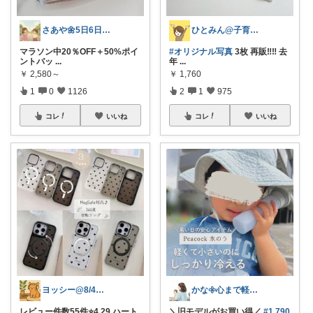
さあや🌼5日6日有難うございます
ひとみん@子育てと可愛いもの好き⚮̈
マラソン中20％OFF＋50%ポイ
#オリジナル写真
3枚 再販‼️‼️ 去
ントバッ
...
年
...
￥
2,580～
￥
1,760
1
0
1126
2
1
975
コレ
いいね
コレ
いいね
ヨッシー@8/4経由購入感謝！
かな𖧷心まで軽くなる暮らしの記録🌿
レビュー件数55件⭐️4.29 ハート
＼旧モデルがお買い得／
#1,790