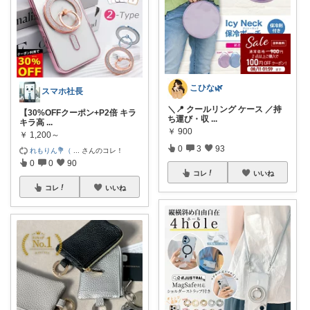
こひな🌿
スマホ社長
＼📍 クールリング ケース ／持
【30%OFFクーポン+P2倍 キラ
ち運び・収
...
キラ高
...
￥
900
￥
1,200～
0
3
93
れもりん💐（
...
さんのコレ！
0
0
90
コレ
いいね
コレ
いいね