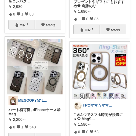
をコンパク
...
プレゼントやギフトにもおすす
め🧡 奇跡のリ
...
￥
2,980
￥
1,680～
0
1
88
1
0
86
コレ
いいね
コレ
いいね
MEGOOPY🏆 LᵒᵛᵉᎽ༠ᐡ❤︎
ゆづママ☆ママおすすめアイテム✩.*˚
ハート柄可愛いiPhoneケース😍
Mag
...
これ1つでスマホ時間が快適に
📱🤍 MagS
...
￥
2,200～
￥
1,580～
0
1
543
0
0
53