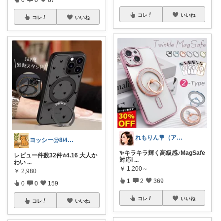
コレ
いいね
コレ
いいね
れもりん💐（アイコン変更しました）
ヨッシー@8/4経由購入感謝！
✨キラキラ輝く高級感♪MagSafe
レビュー件数32件⭐️4.16 大人か
対応i
...
わい
...
￥
1,200～
￥
2,980
1
2
369
0
0
159
コレ
いいね
コレ
いいね