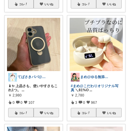
コレ
いいね
コレ
いいね
てばさきパパ@スマホアクセ
まめ@ゆる無添加でミニマル生活☕
📱✨ 上品さも、使いやすさもこ
#まめ@こだわりオリジナル写
れ1つ。
...
真
＼81%O
...
￥
2,980
￥
2,780
0
0
107
3
0
967
コレ
いいね
コレ
いいね