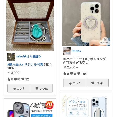
toton⭐︎
nako🌸日々感謝✨
🎀ハートドット×リボンリング
が可愛すぎる♡
...
#購入品
#オリジナル写真
3枚 ＼
￥
2,700～
10％
...
￥
3,990
0
0
184
0
0
32
コレ
いいね
コレ
いいね