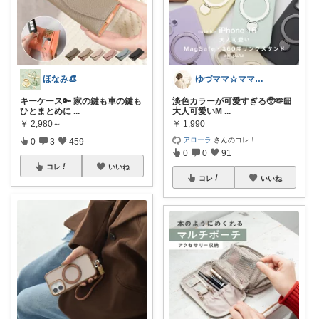
ほなみ👒
ゆづママ☆ママおすすめアイテム✩.*˚
キーケース🔑 家の鍵も車の鍵も
淡色カラーが可愛すぎる🥹🫶🏻
ひとまとめに
...
大人可愛いM
...
￥
2,980～
￥
1,990
アローラ
さんのコレ！
0
3
459
0
0
91
コレ
いいね
コレ
いいね