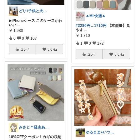
どり⌇ 子供と犬と暮らし
🌷Mi 快適🌷
▶︎iPhoneケース このケースかわ
いい
...
#2280円→1710円
【本型🟡】見
やす
...
￥
1,980
￥
1,710
0
0
107
1
0
172
コレ
いいね
コレ
いいね
みさと＊経由ありがとうございます🧡
ゆるまま⭐︎いつもありがとうございます✨
10%OFFクーポン！カギの収納