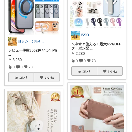
ISSO
ヨッシー@8/4経由購入感謝！
＼今すぐ使える！最大45％OFF
クーポン配
...
レビュー件数3562件⭐️4.54 iPh
￥
2,280
...
￥
3,280
0
0
73
0
0
73
コレ
いいね
コレ
いいね