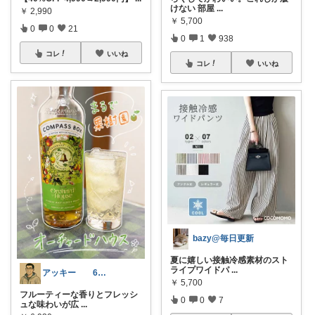
けない 部屋
...
￥
2,990
￥
5,700
0
0
21
0
1
938
コレ
いいね
コレ
いいね
bazy@毎日更新
夏に嬉しい接触冷感素材のスト
ライプワイドパ
...
アッキー 6才娘👧子育て中💪
￥
5,700
フルーティーな香りとフレッシ
0
0
7
ュな味わいが広
...