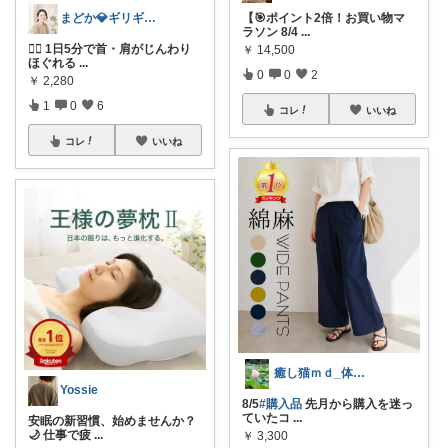
まどか💎ギリギリアラサーOL
【🎯ポイント2倍！お買い物マ
ラソン 8/4
...
😮‍💨 1日5分で首・肩がじんわり
￥
14,500
ほぐれる
...
0
0
2
￥
2,280
1
0
6
コレ
いいね
コレ
いいね
癒し猫ｍｄ_体調不良につきゆっくりです；
Yossie
8/5
#購入品
先月から購入を迷っ
ていたコ
...
安眠の新習慣、始めませんか？
🌙 仕事で疲
...
￥
3,300