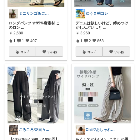
ミニリンゴ🐬ご縁に感謝🌻ありがとう
ゆう🌷朝コレ
ロングパンツ ☆95%麻素材‌ こ
デニムは欲しいけど、締めつけ
のロン
...
がしんどい…と
...
￥
2,680
￥
3,960
1
1
407
1
2
868
コレ
いいね
コレ
いいね
ころころ🐵日々皆様に感謝🙇
Chii♡おしゃれで可愛いもの
【40%OFF 4,990→2,990円】
...
らくしてかわいい。これしか履