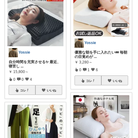
Yossie
Yossie
優雅な朝を手に入れたい💤 毎朝
の目覚めが
...
自分時間を充実させる✨ 最近、
￥
3,280～
寝苦し
...
0
1
6
￥
15,800～
0
0
4
コレ
いいね
コレ
いいね