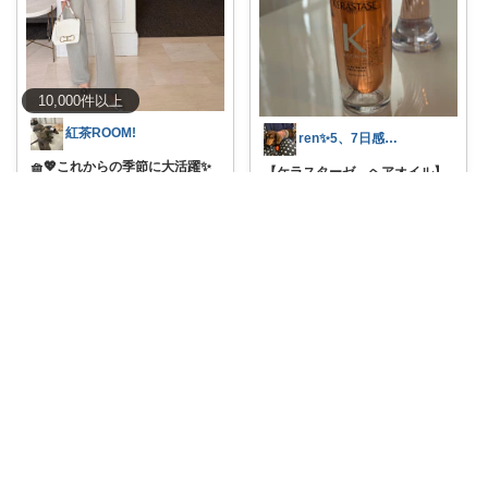
10,000
件
以上
紅茶ROOM!
ren✨5、7日感謝です💊🤔
🧺💖これからの季節に大活躍✨
【ケラスターゼ ヘアオイル】
岡部あゆみさん
...
ポイントアッ
...
￥
3,970
￥
5,940
0
0
0
1
0
119
コレ
いいね
コレ
いいね