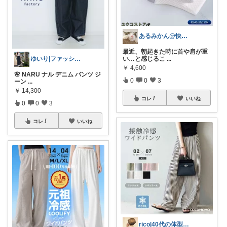
あるみかん@快適な在宅ワーク＆デスク環境
最近、朝起きた時に首や肩が重
ゆいり|ファッション👗
い…と感じるこ
...
￥
4,600
🌸 NARU ナル デニム パンツ ジ
0
0
3
ーン
...
￥
14,300
コレ
いいね
0
0
3
コレ
いいね
rico|40代の体型カバー服と肌