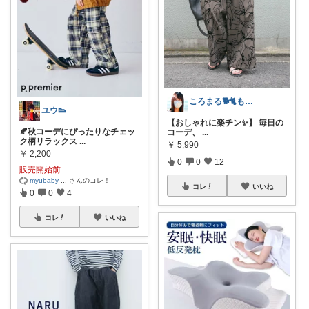
ころまる🐕🐈もふもふ愛好家💓
ユウ👟
【おしゃれに楽チン✨】 毎日の
🍂秋コーデにぴったりなチェッ
コーデ、
...
ク柄リラックス
...
￥
5,990
￥
2,200
0
0
12
販売開始前
myubaby
...
さんのコレ！
コレ
いいね
0
0
4
コレ
いいね