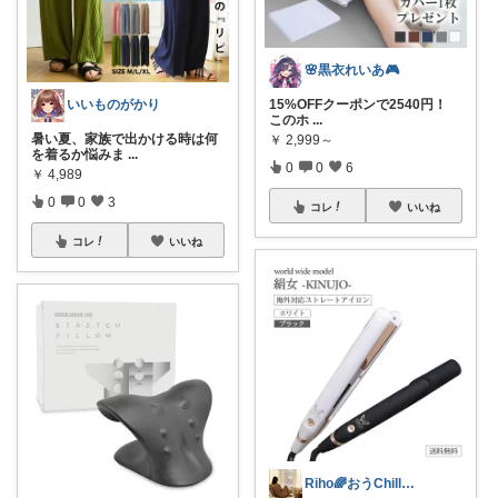
🌸黒衣れいあ🎮
いいものがかり
15%OFFクーポンで2540円！
このホ
...
暑い夏、家族で出かける時は何
￥
2,999～
を着るか悩みま
...
0
0
6
￥
4,989
0
0
3
コレ
いいね
コレ
いいね
Riho🌈おうChill★グッズ