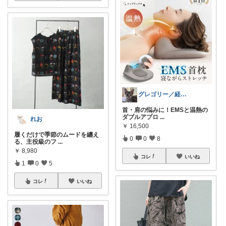
グレゴリー／経由購入感謝です💕
首・肩の悩みに！EMSと温熱の
ダブルアプロ
...
れお
￥
16,500
履くだけで季節のムードを纏え
0
0
8
る、主役級のフ
...
￥
8,980
コレ
いいね
1
0
5
コレ
いいね