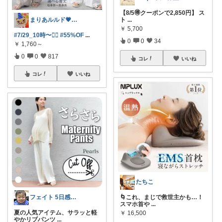
【8/5🉐クーポンで2,850円】 ス
まりあルルド💗ご購入感謝です💗
ト
...
￥
5,700
#7/29_10時〜❤️‍🔥
#55%OF
...
0
0
34
￥
1,760～
0
0
817
コレ
いいね
コレ
いいね
たちこ
フェイト 5日感謝です😊
🌀これ、まじで救世主かも…！
スマホ首や
...
夏の人気アイテム、サラッと軽
￥
16,500
やかリブパンツ
...