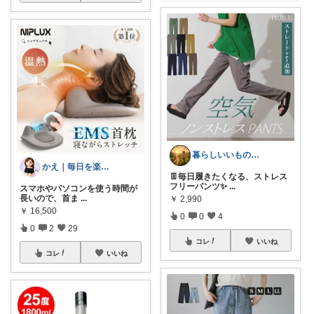
暮らしいいものROOM
かえ｜毎日を楽しむ
👖毎日履きたくなる、ストレス
フリーパンツ✨
...
スマホやパソコンを使う時間が
長いので、首ま
...
￥
2,990
￥
16,500
0
0
4
0
2
29
コレ
いいね
コレ
いいね