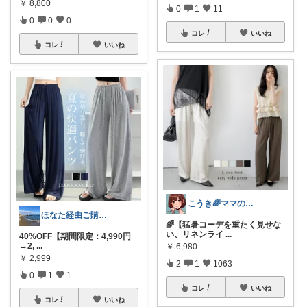
￥
8,800
0
1
11
0
0
0
コレ
いいね
コレ
いいね
こうき🌈ママの着痩せ服&快適な暮らし
ほなた経由ご購入ありがとうございます☺
🌈【猛暑コーデを重たく見せな
い、リネンライ
...
40%OFF【期間限定：4,990円
→2,
...
￥
6,980
￥
2,999
2
1
1063
0
1
1
コレ
いいね
コレ
いいね