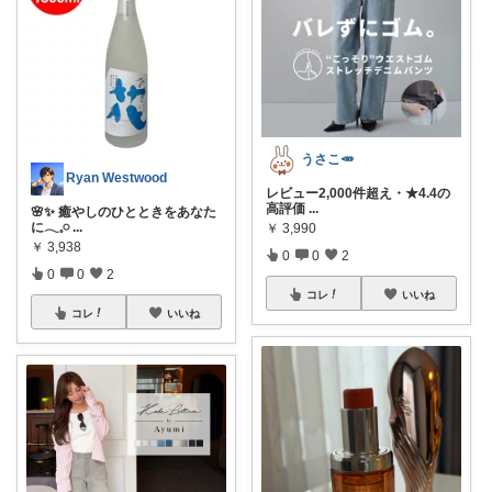
うさこ🥕
Ryan Westwood
レビュー2,000件超え・★4.4の
高評価
...
🌸✨ 癒やしのひとときをあなた
に𓂃𓈒𓏸
...
￥
3,990
￥
3,938
0
0
2
0
0
2
コレ
いいね
コレ
いいね