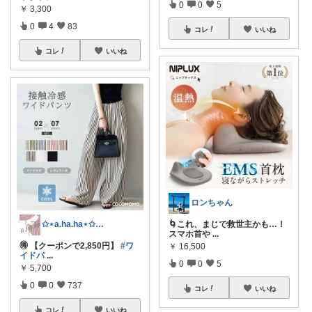
0
0
5
￥
3,300
0
4
83
コレ
いいね
コレ
いいね
ロンちゃん
✩⋆a.ha.ha⋆✩🛒感謝っ❤︎
🌀これ、まじで救世主かも…！
スマホ首や
...
🉐 【クーポンで2,850円】
#ワ
￥
16,500
イドパ
...
0
0
5
￥
5,700
0
0
737
コレ
いいね
コレ
いいね