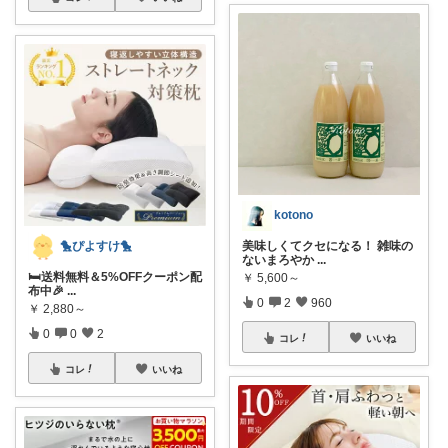
kotono
🐤ぴよすけ🐤
美味しくてクセになる！ 雑味の
ないまろやか
...
🛏️送料無料＆5%OFFクーポン配
￥
5,600～
布中🎉
...
0
2
960
￥
2,880～
0
0
2
コレ
いいね
コレ
いいね