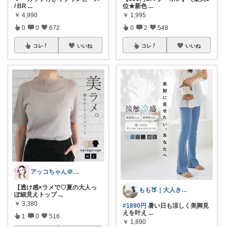
/ BR
...
位★新色
...
￥
4,990
￥
1,995
0
0
672
0
2
548
コレ
いいね
コレ
いいね
アッコちゃん＠ファッション＆美容💄好き
【透け感×ラメで♡夏の大人っ
もも🍑｜大人きれいめファッション
ぽ細見えトップ
...
￥
3,380
#1890円
暑い日も涼しく美脚見
えを叶え
...
1
0
516
￥
1,890