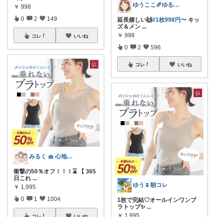
ゆうここ🥖ゆるっと楽しくお得な暮らしꕤ
￥
998
0
2
149
延長嬉しい🙌
#1枚998円〜
キッ
ズ＆メン
...
￥
998
コレ
いいね
0
2
596
コレ
いいね
みるく 🧺 心地よい、上質な暮らしを
衝撃の50％オフ！！！⌛ 【 365
日これ
...
ゆう🌷朝コレ
￥
1,995
0
1
1004
1枚で完結♡オールインワンブ
ラトップ✨
...
￥
1,995
コレ
いいね