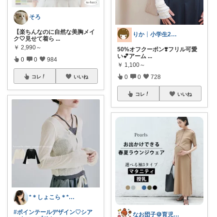
そろ
【楽ちんなのに自然な美胸メイ
りか┊小学生2人4人家族2LDK暮らし
ク🤍見せて着ら
...
￥
2,990～
50%オフクーポン❣️フリル可愛
い💕アーム
...
0
0
984
￥
1,100～
0
0
728
コレ
いいね
コレ
いいね
*＊しょこら＊*朝コレ
#ポインテールデザイン♡シア
なお団子🍪育児・暮らしの便利グッズ