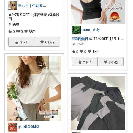
豆もち｜生活を彩るマストバイ
🔥**75％OFF！好評延長✨3,980
円
...
￥
998
room_まあ
0
0
387
#送料無料
🎀 78％OFF【8/7 1
...
コレ
いいね
￥
1,845
0
0
182
コレ
いいね
まつROOM🐶