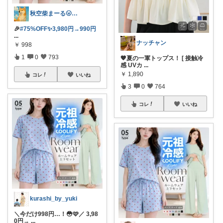
秋空柴まーる🌝優しい暮らしアイテム🐾
🎉
#75%OFF✨️3,980円→990円
...
ナッチャン
￥
998
1
0
793
🧡夏の一軍トップス！ [ 接触冷
感 UVカ
...
￥
1,890
コレ
いいね
3
0
764
コレ
いいね
kurashi_by_yuki
＼今だけ998円…！😳🩷／ 3,98
0円→
...