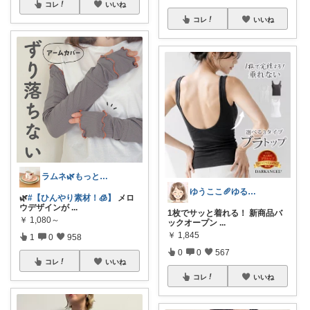
コレ
いいね
コレ
いいね
ラムネ🌿もっと快適な暮らし 𖠿
ゆうここ🥖ゆるっと楽しくお得な暮らしꕤ
🌿
#【ひんやり素材！🧊】
メロ
ウデザインが
...
1枚でサッと着れる！ 新商品バ
￥
1,080～
ックオープン
...
￥
1,845
1
0
958
0
0
567
コレ
いいね
コレ
いいね