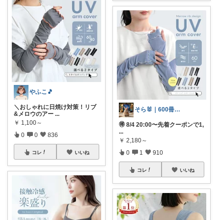
やふこ🎵
＼おしゃれに日焼け対策！リブ
そら🐰｜600冊読んだ絵本好きママ
&メロウのアー
...
￥
1,100～
🉐 8/4 20:00〜先着クーポンで1,
...
0
0
836
￥
2,180～
0
1
910
コレ
いいね
コレ
いいね