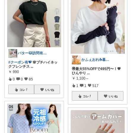
バター🐱訪問有難うございます💕
かふぇおれ☕暮らしを整える便利グッズ🍀
#クーポン有💝
🌸プチハイネッ
クフレンチス
...
🉐最大55%OFFで495円〜！💙
￥
990
ひんやり
...
￥
1,100～
0
0
85
1
1
517
コレ
いいね
コレ
いいね