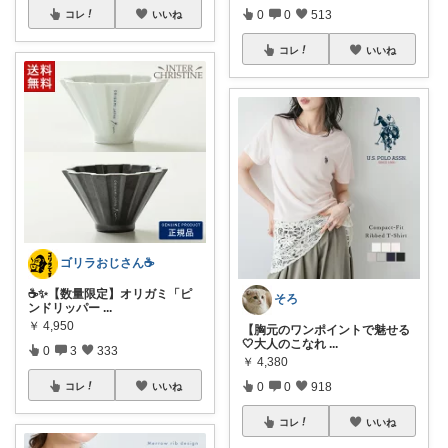
0
0
513
コレ
いいね
コレ
いいね
ゴリラおじさん☕️
☕️✨【数量限定】オリガミ「ピ
そろ
ンドリッパー
...
￥
4,950
【胸元のワンポイントで魅せる
🤍大人のこなれ
...
0
3
333
￥
4,380
0
0
918
コレ
いいね
コレ
いいね