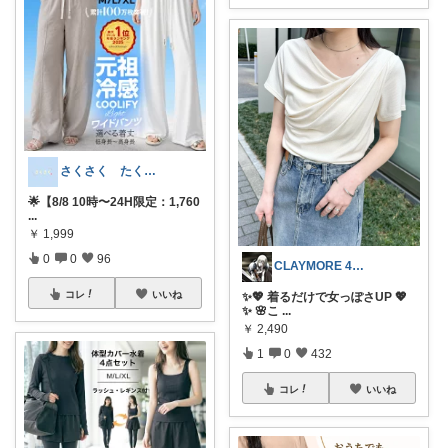
さくさく たくさんの訪問感謝です🙇
🌟【8/8 10時〜24H限定：1,760
...
￥
1,999
0
0
96
CLAYMORE 4日経由購入感謝です
コレ
いいね
✨💖 着るだけで女っぽさUP 💖
✨ 🌸こ
...
￥
2,490
1
0
432
コレ
いいね