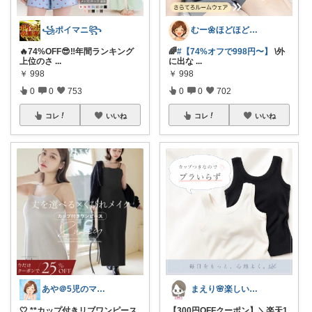
꧁ポイマニ꧂
むー🌼ほどほど生活🌼
🔥74%OFF😎‼️年間ランキング
🌈
#【74%オフで998円〜】
\外
上位のさ
...
に出な
...
￥
998
￥
998
0
0
753
0
0
702
コレ
いいね
コレ
いいね
あや＠5児のママでもオシャレしたい‼︎
まえり🌸楽しい暮らし🍀
🤍 **カップ付きリブワンピース
【300円OFFクーポン】＼楽天1