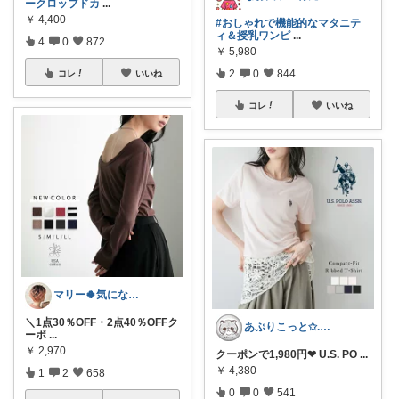
ークロップドカ
...
￥
4,400
#おしゃれで機能的なマタニテ
ィ＆授乳ワンピ
...
4
0
872
￥
5,980
2
0
844
コレ
いいね
コレ
いいね
マリー🍀気になるものたくさん✨
＼1点30％OFF・2点40％OFFク
あぷりこっと✩.*˚100%ROOM経由
ーポ
...
￥
2,970
クーポンで1,980円❤︎ U.S. PO
...
￥
4,380
1
2
658
0
0
541