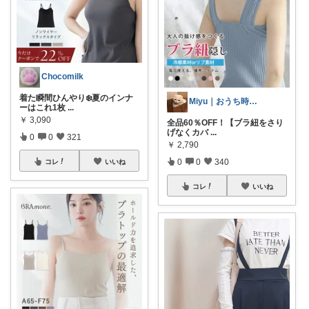
Chocomilk
着た瞬間ひんやり❄️夏のインナ
Miyu｜おうち時間の小さな幸せ🌸
ーはこれ1枚
...
￥
3,090
全品60％OFF！【ブラ紐をさり
げなくカバ
...
0
0
321
￥
2,790
0
0
340
コレ
いいね
コレ
いいね