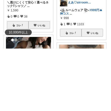
えあ♡airroom❀ラクして整う暮らし
＼透けにくくて安心！選べるネ
ックTシャツ／
...
꧁ ルームウェア ꧂
#999円🔥
￥
1,590
神コス
...
0
0
38
￥
998
1
0
1103
コレ
いいね
10,000
件
以上
コレ
いいね
にゃっぴー
yuchi🥐mama
夏コーデの主役、アメスリタン
ク。 首元の詰
...
#20%OFF💓マラソン期間中1,4
￥
1,000
90円
...
1
1
114
￥
1,192