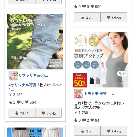
0
0
950
コレ
いいね
サファリ‎💐profileにてお礼
#オリジナル写真
3枚 Arm Cove
r
...
トモトモ 美容 食品 子育てルーム
￥
2,180～
1
0
564
これ1枚で、ラクなのにきれい
見え♡大人の毎
...
￥
1,780～
コレ
いいね
0
2
94
コレ
いいね