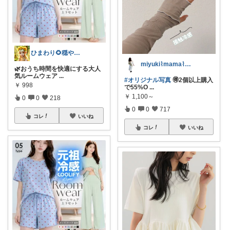
ひまわり🌻穏やかな暮らし
miyuki⌇mama⌇注文住宅計画中
🌿おうち時間を快適にする大人
気ルームウェア
...
#オリジナル写真
🉐2個以上購入
￥
998
で55%O
...
￥
1,100～
0
0
218
0
0
717
コレ
いいね
コレ
いいね