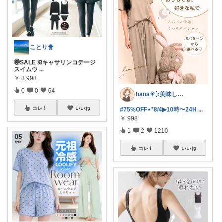
ことり🐥
🉐SALE ꕤキャサリンコテージ
スイムウ
...
￥
3,998
0
0
64
hana‎‎⚘⡱美味しい暮らし🤍𐙚
コレ
いいね
#75%OFF⋆*8/4▶︎10時〜24H
...
￥
998
1
2
1210
コレ
いいね