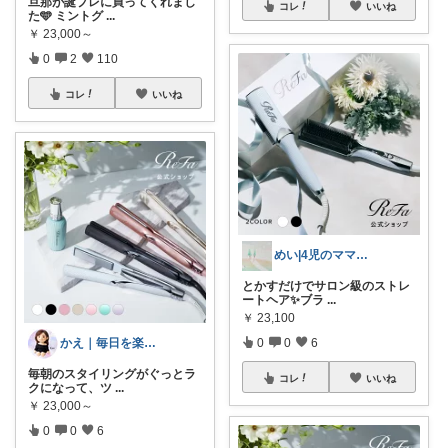
旦那が誕プレに買ってくれまし
コレ
いいね
た🩵 ミントグ
...
￥
23,000～
0
2
110
コレ
いいね
めい|4児のママおすすめ
とかすだけでサロン級のストレ
ートヘア✨ブラ
...
￥
23,100
かえ｜毎日を楽しむ
0
0
6
毎朝のスタイリングがぐっとラ
コレ
いいね
クになって、ツ
...
￥
23,000～
0
0
6