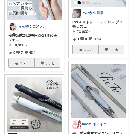
ぺいかの日常
ReFa ストレートアイロン プロ
毎日の
...
らん🉐💄コスメ&ファッション👗✨
￥
23,000～
📣🉐公式24,200円👉18,980🔥
0
0
1094
ツヤ
...
￥
18,980～
コレ
いいね
3
2
407
コレ
いいね
naomi🎀アイコン変えました🫧
毎日愛用中💗アイロンはリファ