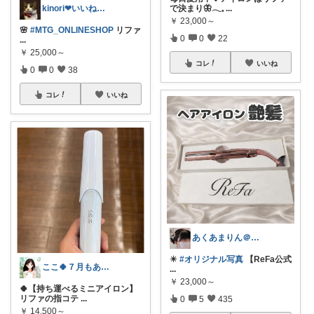
で決まり🦋𓂃𓈒
...
kinori❤︎いいねご購入感謝です💝
￥
23,000～
🌸
#MTG_ONLINESHOP
リファ
0
0
22
...
￥
25,000～
コレ
いいね
0
0
38
コレ
いいね
あくあまりん＠アメブロもよろしく💕
✴️
#オリジナル写真
【ReFa公式
ここ🍀７月もありがとう🍀
...
￥
23,000～
🍀【持ち運べるミニアイロン】
リファの指コテ
...
0
5
435
￥
14,500～