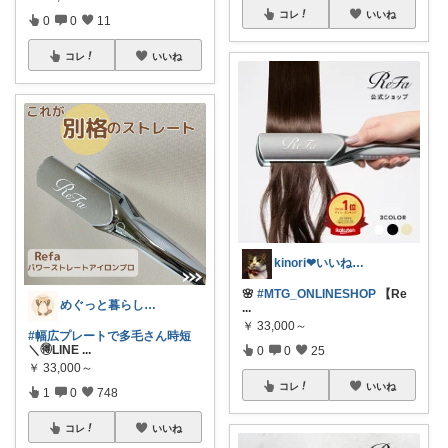
コレ
いいね
0
0
11
コレ
いいね
kinori❤︎いいねご購入感謝です💝
🌸
#MTG_ONLINESHOP
【Re
めぐっと暮らし🍋朝コレ&いいね周り
...
￥
33,000～
#幅広プレートで多毛さん時短
＼🉐LINE
...
0
0
25
￥
33,000～
コレ
いいね
1
0
748
コレ
いいね