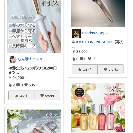
kinori❤︎いいねご購入感謝です💝
🌸
#MTG_ONLINESHOP
【再入
...
￥
38,500～
らん🉐💄コスメ&ファッション👗✨
0
0
29
📣🉐公式24,200円👉18,200円
コレ
いいね
🔥ツ
...
￥
24,200～
2
0
535
コレ
いいね