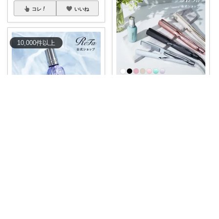
コレ
いいね
10,000
件
以上
SALAS
ヘアアイロンに2万円超えは流
石に躊躇したけ
...
￥
23,000～
poさん
0
0
55
\ ツヤ髪爆誕❗️リファ ツヤロック
コレ
いいね
/
...
￥
2,800～
0
0
92
コレ
いいね