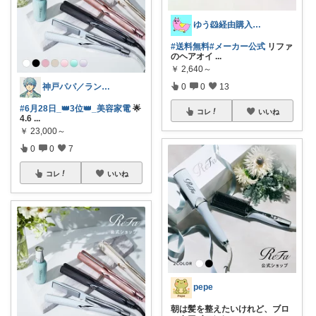
ゆう🐹経由購入感謝🙇‍♀️
#送料無料
#メーカー公式
リファ
のヘアオイ
...
￥
2,640～
神戸パパ／ランキング＆レビュー毎日掲載
0
0
13
#6月28日_👑3位👑_美容家電
🌟
コレ
いいね
4.6
...
￥
23,000～
0
0
7
コレ
いいね
pepe
朝は髪を整えたいけれど、ブロ