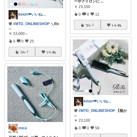
ーやアイロンに
...
￥
23,100
kinori❤︎いいねご購入感謝です💝
0
0
12
🌸
#MTG_ONLINESHOP
＼Re
コレ
いいね
...
￥
23,000～
0
0
25
コレ
いいね
kinori❤︎いいねご購入感謝です💝
🌸
#MTG_ONLINESHOP
【梳か
...
￥
23,100
micä
0
0
58