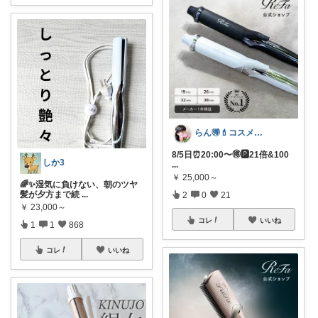
らん🉐💄コスメ&ファッション👗✨
8/5日⏰20:00〜🉐🅿️21倍&100
しか3
...
￥
25,000～
🌈✨湿気に負けない、朝のツヤ
髪が夕方まで続
...
2
0
21
￥
23,000～
コレ
いいね
1
1
868
コレ
いいね