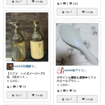
コレ
いいね
0
1
184
コレ
いいね
ren✨5日感謝です♡🤔
naomi🎀アイコン変えました🫧
【リファ ハイダメージヘア2
点、3点セット
...
デザインも機能も優勝👑リファ
のエールブラシ
...
￥
6,600～
￥
3,800～
1
7
79
0
0
59
コレ
いいね
コレ
いいね