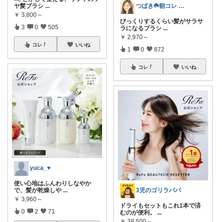
ヤ髪ブラシ
...
つばき☘️朝コレ 家事・育児・仕事を楽に
￥
3,800～
びっくりするくらい髪がサラサ
3
0
505
ラになるブラシ
...
￥
2,970～
コレ
いいね
1
0
872
コレ
いいね
yuca_♥
使い心地はふんわりしなやか
で、髪が乾燥しや
...
3児のゴリラパパ
￥
3,960～
ドライもセットもこれ1本で済
0
2
71
むのが便利。
...
￥
38,500～