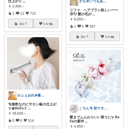
仕上がり
...
さち🐰いつもありがとう❣️
￥
2,400～
リファ ヘアブラシ欲しい〜〜
1
13
722
😚💘 髪の毛が
...
￥
6,050～
コレ
いいね
1
5
387
コレ
いいね
かふぇおれ☕暮らしを整える便利グッズ🍀
🫧速乾なのにサロン級の仕上が
り🎀ReFaド
...
ころん🫧 初マタ×かわいい暮らし
￥
39,600～
髪までふんわりいい香りに✨ Re
0
0
514
Faの新作
...
￥
4,950～