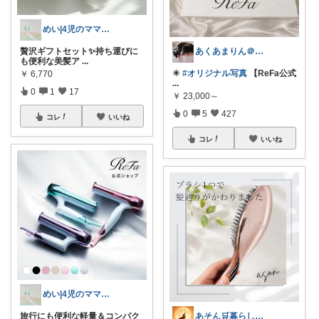
めい|4児のママおすすめ
贅沢ギフトセット✨持ち運びに
あくあまりん＠アメブロもよろしく💕
も便利な美髪ア
...
✴️
#オリジナル写真
【ReFa公式
￥
6,770
...
0
1
17
￥
23,000～
0
5
427
コレ
いいね
コレ
いいね
めい|4児のママおすすめ
旅行にも便利な軽量＆コンパク
あそん🛒暮らしに彩りを✨️