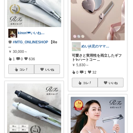
kinori❤︎いいねご購入感謝です💝
🌸
#MTG_ONLINESHOP
【Re
...
めい|4児のママおすすめ
￥
30,000～
可愛さと実用性を両立したギフ
1
0
636
ト✨ハートコー
...
￥
5,830～
コレ
いいね
0
1
32
コレ
いいね