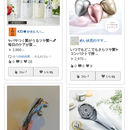
KEI🍀かわいい💕おしゃれ😊便利✨
✨パサつく髪がうるツヤ髪へ💕
めい|4児のママおすすめ
毎日のケアが楽
...
いつでもどこでもさらツヤ髪✨
￥
3,960～
コンパクトで持
...
ゆう🐹経由購
...
さんのコレ！
￥
2,970～
0
0
28
0
0
9
コレ
いいね
コレ
いいね