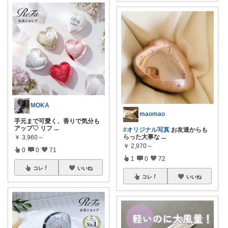
MOKA
maomao
手元まで可愛く、香りで気分も
アップ♡ リフ
...
#オリジナル写真
お友達からも
らった大事な
...
￥
3,960～
￥
2,970～
0
0
71
1
0
72
コレ
いいね
コレ
いいね