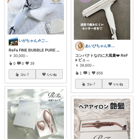
いがちゃん🎶ご購入感謝です🎶
あいびちゃん🌸２児mama
ReFa FINE BUBBLE PURE
...
コンパクトなのに大風量❤️ ReF
￥
30,000～
a ビュ
...
0
0
39
￥
39,600～
1
1
856
コレ
いいね
コレ
いいね