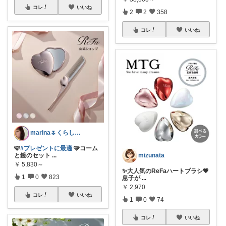
コレ
いいね
2
2
358
コレ
いいね
marina🌷くらしとおしゃれ🏠💄
🩷
#プレゼントに最適
🩷コーム
と鏡のセット
...
mizunata
￥
5,830～
✨大人気のReFaハートブラシ💗
1
0
823
息子が
...
￥
2,970
コレ
いいね
1
0
74
コレ
いいね