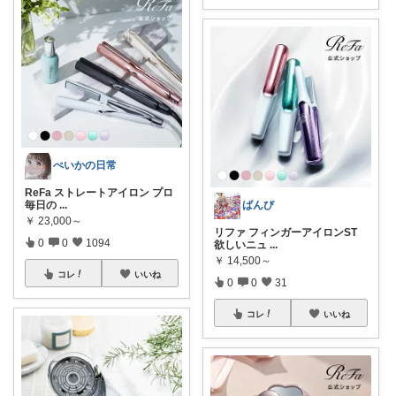
ぺいかの日常
ReFa ストレートアイロン プロ
毎日の
...
ばんび
￥
23,000～
リファ フィンガーアイロンST
0
0
1094
欲しいニュ
...
￥
14,500～
コレ
いいね
0
0
31
コレ
いいね