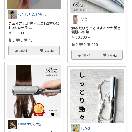
わたしとこどもの好きメモ 🧺
りさ
フェイスもボディもこれ1本✨😊
4つのローラ
...
触るたびうっとりするツヤ髪と
素肌へ✨ 毎
...
￥
11,300
￥
30,000～
1
1
41
0
0
106
コレ
いいね
コレ
いいね
kinori❤︎いいねご購入感謝です💝
しか3