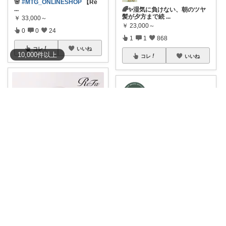
🌸
#MTG_ONLINESHOP
【Re
...
🌈✨湿気に負けない、朝のツヤ
髪が夕方まで続
...
￥
33,000～
￥
23,000～
0
0
24
1
1
868
コレ
いいね
10,000
件
以上
コレ
いいね
Pink Days Room💕
LALa_HOKKAIDO北海道移住生活
ReFa HEART DRYER Aira
...
20％OFF!｜神トククーポン対象
￥
39,600～
🉐 コレ
...
0
3
23
￥
3,900
0
2
38