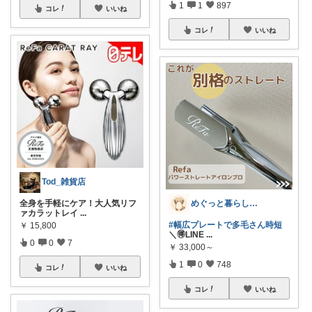
1
1
897
コレ
いいね
コレ
いいね
Tod_雑貨店
全身を手軽にケア！大人気リフ
めぐっと暮らし🍋朝コレ&いいね周り
ァカラットレイ
...
#幅広プレートで多毛さん時短
￥
15,800
＼🉐LINE
...
0
0
7
￥
33,000～
1
0
748
コレ
いいね
コレ
いいね