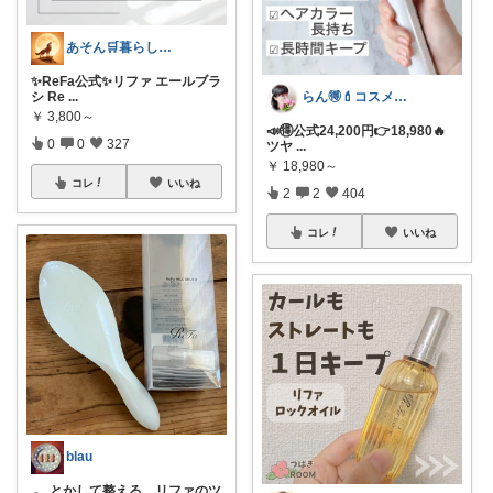
あそん🛒暮らしに彩りを✨️
✨ReFa公式✨リファ エールブラ
シ Re
...
らん🉐💄コスメ&ファッション👗✨
￥
3,800～
📣🉐公式24,200円👉18,980🔥
0
0
327
ツヤ
...
￥
18,980～
コレ
いいね
2
2
404
コレ
いいね
blau
𓂃 とかして整える、リファのツ