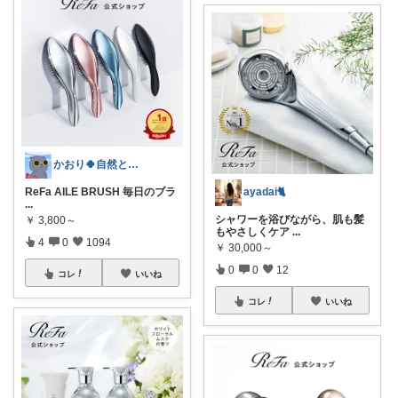
かおり🍀自然とやさしい暮らし🐑🍀
ReFa AILE BRUSH 毎日のブラ
ayadai🐈
...
シャワーを浴びながら、肌も髪
￥
3,800～
もやさしくケア
...
4
0
1094
￥
30,000～
0
0
12
コレ
いいね
コレ
いいね