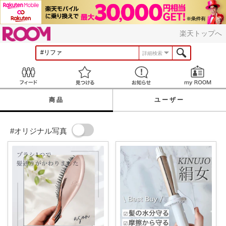
ROOM
楽天トップへ
詳細検索
Feed
見つける
お知らせ
商品
ユーザー
#オリジナル写真