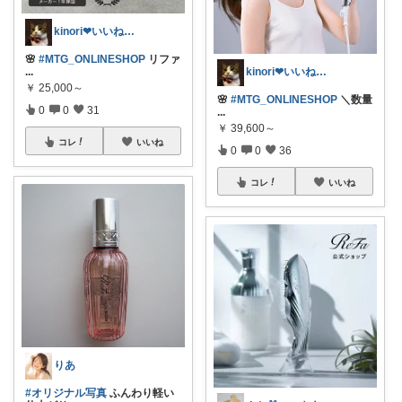
kinori❤︎いいねご購入感謝です💝
🌸
#MTG_ONLINESHOP
リファ
...
kinori❤︎いいねご購入感謝です💝
￥
25,000～
🌸
#MTG_ONLINESHOP
＼数量
0
0
31
...
￥
39,600～
コレ
いいね
0
0
36
コレ
いいね
りあ
#オリジナル写真
ふんわり軽い