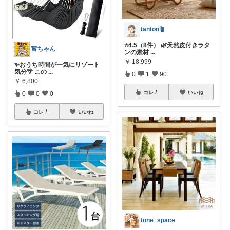
tanton🪴
⭐4.5（8件） 🌿天然皮付きラタ
宮ちゃん
ンの素材
...
￥
18,999
✨おうち時間が一気にリゾート
気分🌴 この
...
0
1
90
￥
6,800
コレ
いいね
0
0
0
コレ
いいね
tone_space