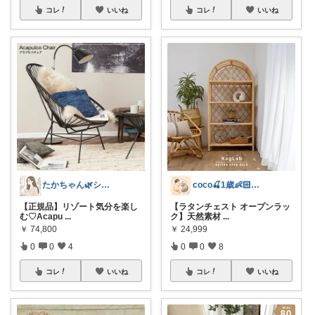
コレ
いいね
コレ
いいね
たかちゃん🌿シンプルで心地よい暮らし
coco🍒1歳👶🏻5歳🐈
【正規品】リゾート気分を楽し
【ラタンチェスト オープンラッ
む♡Acapu
...
ク】天然素材
...
￥
74,800
￥
24,999
0
0
4
0
0
8
コレ
いいね
コレ
いいね