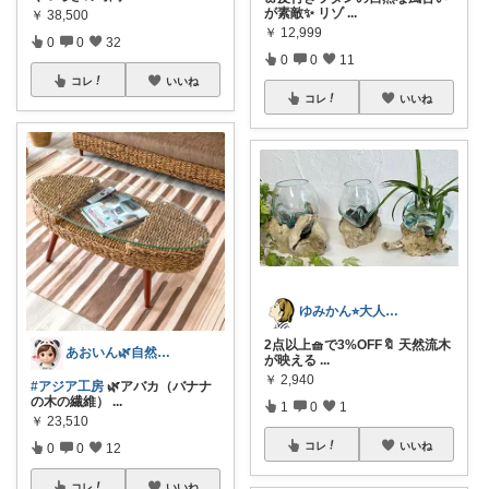
が素敵✨ リゾ
...
￥
38,500
￥
12,999
0
0
32
0
0
11
コレ
いいね
コレ
いいね
ゆみかん⭐︎大人の暮らし研究室
2点以上🧺で3%OFF🔖 天然流木
あおいん🌿自然派&無添加さん
が映える
...
￥
2,940
#アジア工房
🌿アバカ（バナナ
の木の繊維）
...
1
0
1
￥
23,510
コレ
いいね
0
0
12
コレ
いいね