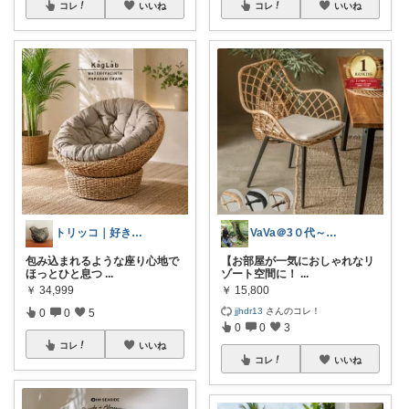
コレ
いいね
コレ
いいね
トリッコ｜好きな雑貨・インテリア
VaVa＠3０代～初めての都内暮らし
包み込まれるような座り心地で
【お部屋が一気におしゃれなリ
ほっとひと息つ
...
ゾート空間に！
...
￥
34,999
￥
15,800
jjhdr13
さんのコレ！
0
0
5
0
0
3
コレ
いいね
コレ
いいね