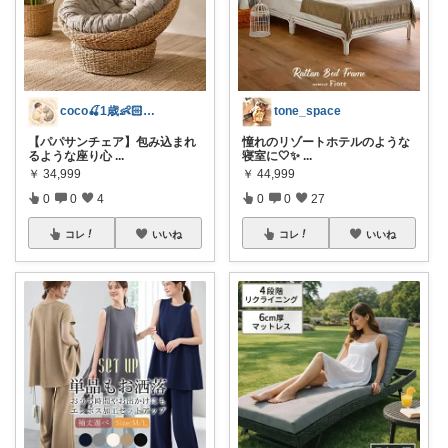
coco🍒1歳👶🏻5歳🐈
tone_space
【パパサンチェア】包み込まれ
憧れのリゾートホテルのような
るような座り心
...
寝室に🤍✨
...
￥
34,999
￥
44,999
0
0
4
0
0
27
コレ
いいね
コレ
いいね