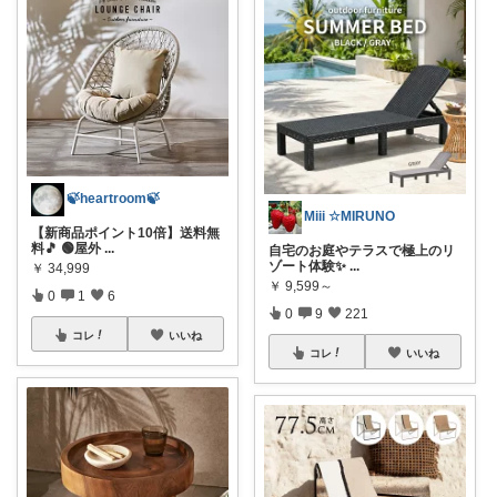
🍃heartroom🍃
Miii ☆MIRUNO
【新商品ポイント10倍】送料無
料🎵 🟢屋外
...
自宅のお庭やテラスで極上のリ
ゾート体験✨
...
￥
34,999
￥
9,599～
0
1
6
0
9
221
コレ
いいね
コレ
いいね