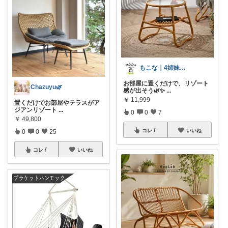
もこな｜4姉妹ママ×子供のも×家事ラク
お部屋に置くだけで、リゾート
Chazuyu🌿
感が出そう🌿✨
...
￥
11,999
置くだけでお部屋やテラスがア
ジアンリゾート
...
0
0
7
￥
49,800
コレ
いいね
0
0
25
コレ
いいね