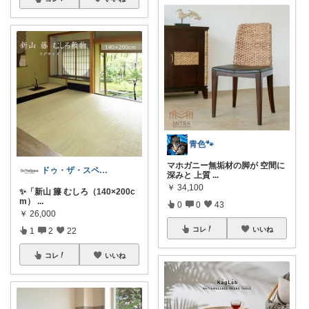
青色🐾
マホガニー無垢材の脚が 空間に
ドゥ・ザ・スペース DoTheSpace
深みと 上質
...
￥
34,100
✨「新山 籐 むしろ（140×200c
m）
...
0
0
43
￥
26,000
コレ
いいね
1
2
22
コレ
いいね