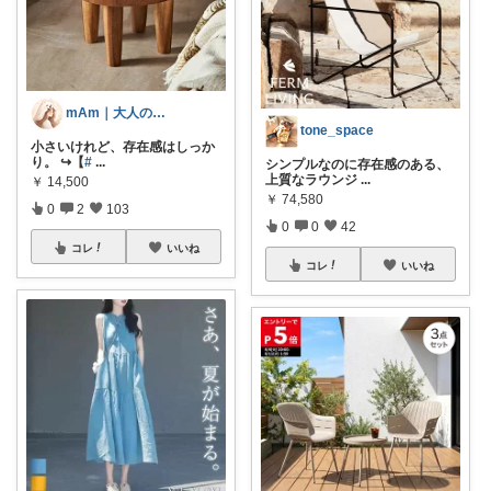
mAm｜大人のご褒美セレクト
tone_space
小さいけれど、存在感はしっか
り。 ↪︎【
#
...
シンプルなのに存在感のある、
上質なラウンジ
...
￥
14,500
￥
74,580
0
2
103
0
0
42
コレ
いいね
コレ
いいね