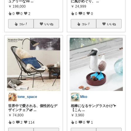
ュアリーなVe
...
に風がめぐり、
...
￥
198,000
￥
24,999
0
0
2
0
0
0
コレ
いいね
コレ
いいね
tone_space
Mko
世界中で愛される、個性的なデ
相棒になるサングラスかけ🦩
ザインチェア🌿
...
【こん
...
￥
74,800
￥
3,960
0
2
114
0
0
1