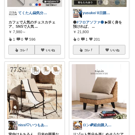
てくたん🤗気分がアガる⤴インテリア雑貨
yusuke/ 8日購入感謝♫
カフェで人気のチェスカチェ
🟡
#フロアソファ🟡
▶深く身を
ア、SNSで人気
...
預ければ、
...
￥
7,980～
￥
21,800
1
0
596
0
1
201
コレ
いいね
コレ
いいね
nissi🤍いつもありがとう🍀
ロン🌈経由購入感謝です🙇‍♀️
室内はもちろん、日光や雨風な
リゾート気分を楽しめそうなア