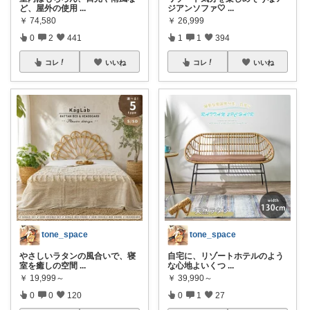
ど、屋外の使用
...
ジアンソファ🤍
...
￥
74,580
￥
26,999
0
2
441
1
1
394
コレ
いいね
コレ
いいね
tone_space
tone_space
やさしいラタンの風合いで、寝
自宅に、リゾートホテルのよう
室を癒しの空間
...
な心地よいくつ
...
￥
19,999～
￥
39,990～
0
0
120
0
1
27