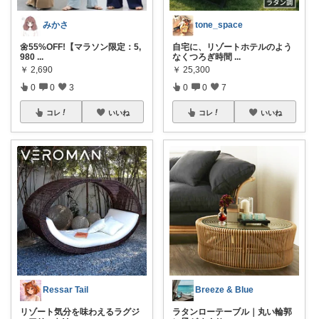
みかさ
tone_space
🌼55%OFF!【マラソン限定：5,
自宅に、リゾートホテルのよう
980
...
なくつろぎ時間
...
￥
2,690
￥
25,300
0
0
3
0
0
7
コレ
いいね
コレ
いいね
Ressar Tail
Breeze & Blue
リゾート気分を味わえるラグジ
ラタンローテーブル｜丸い輪郭