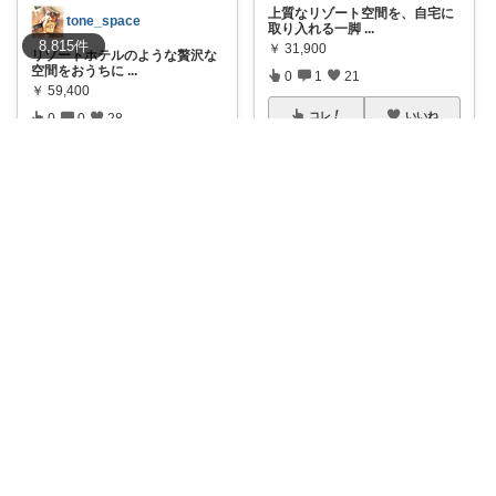
上質なリゾート空間を、自宅に
tone_space
取り入れる一脚
...
8,815
件
￥
31,900
リゾートホテルのような贅沢な
空間をおうちに
...
0
1
21
￥
59,400
コレ
いいね
0
0
28
コレ
いいね
まり🍀犬とおしゃれに暮らしたい🐶
🤍おうち時間が、リゾート気分
みかさ
に🌴 ホテルラ
...
￥
32,999
⭐️ヘレンカミンスキー サンバイ
ザー UP
...
0
0
2