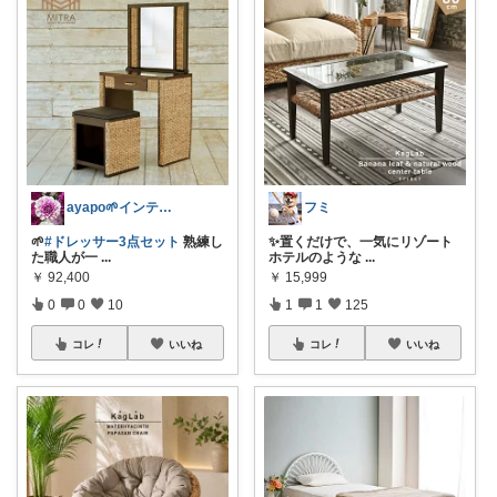
ayapo🌱インテリア&雑貨
フミ
🌱
#ドレッサー3点セット
熟練し
✨置くだけで、一気にリゾート
た職人が一
...
ホテルのような
...
￥
92,400
￥
15,999
0
0
10
1
1
125
コレ
いいね
コレ
いいね