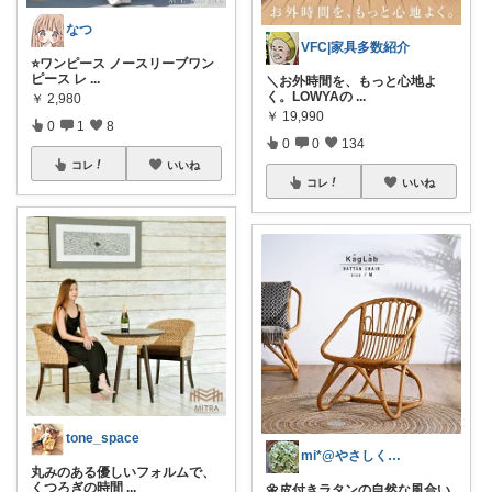
なつ
VFC|家具多数紹介
⭐️ワンピース ノースリーブワン
ピース レ
...
＼お外時間を、もっと心地よ
く。LOWYAの
...
￥
2,980
￥
19,990
0
1
8
0
0
134
コレ
いいね
コレ
いいね
tone_space
mi*@やさしく整う暮らし
丸みのある優しいフォルムで、
くつろぎの時間
...
🌼皮付きラタンの自然な風合い