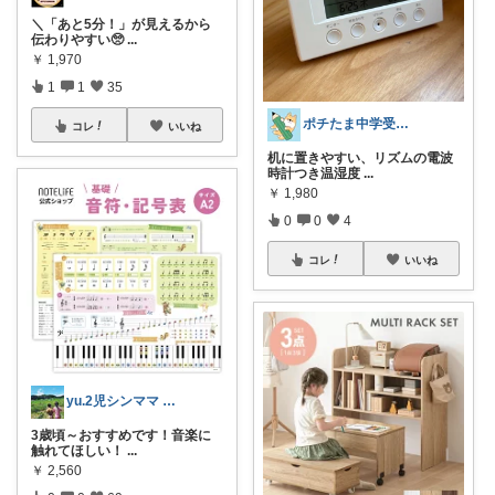
＼「あと5分！」が見えるから
伝わりやすい🥺
...
￥
1,970
1
1
35
ポチたま中学受験✏️
コレ
いいね
机に置きやすい、リズムの電波
時計つき温湿度
...
￥
1,980
0
0
4
コレ
いいね
yu.2児シンママ いつも心から感謝です
3歳頃～おすすめです！音楽に
触れてほしい！
...
￥
2,560