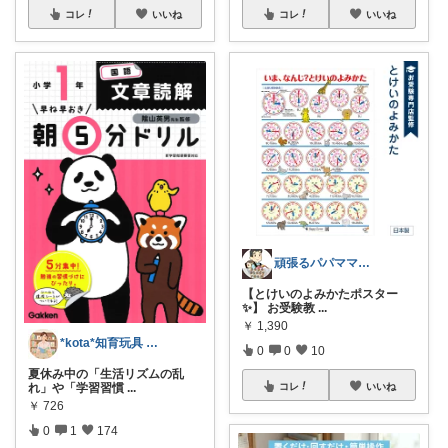
コレ
いいね
コレ
いいね
頑張るパパママ応援隊@育児・子供用品紹介
【とけいのよみかたポスター
✨】 お受験教
...
￥
1,390
*kota*知育玩具 絵本キッズ ベビー
0
0
10
夏休み中の「生活リズムの乱
コレ
いいね
れ」や「学習習慣
...
￥
726
0
1
174