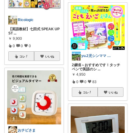
Ricologic
【英語教材】七田式 SPEAK UP
ST
...
￥
9,900
0
0
0
yu.2児シンママ いつも心から感謝です
コレ
いいね
2歳頃～おすすめです！タッチ
ペンで英語のシ
...
￥
4,950
0
0
83
コレ
いいね
おチビさま