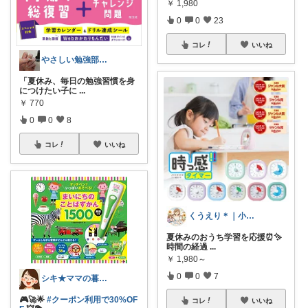
￥
1,980
0
0
23
コレ
いいね
やさしい勉強部屋|セルフネイルROOM
「夏休み、毎日の勉強習慣を身
につけたい子に
...
￥
770
0
0
8
コレ
いいね
くうえり＊｜小学生ママの便利グッズ
夏休みのおうち学習を応援⏰✨
時間の経過
...
￥
1,980～
0
0
7
シキ★ママの暮らし、キッズ
🎮🚀🌟
#クーポン利用で30%OF
コレ
いいね