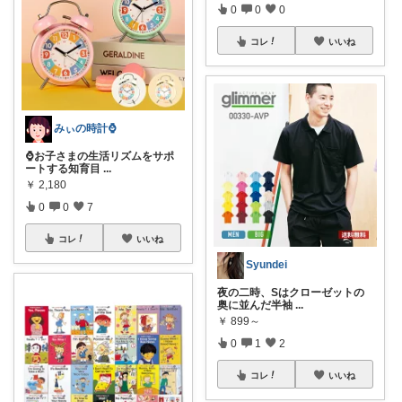
0
0
0
コレ
いいね
みぃの時計⌚
⌚お子さまの生活リズムをサポ
ートする知育目
...
￥
2,180
0
0
7
コレ
いいね
Syundei
夜の二時、Sはクローゼットの
奥に並んだ半袖
...
￥
899～
0
1
2
コレ
いいね