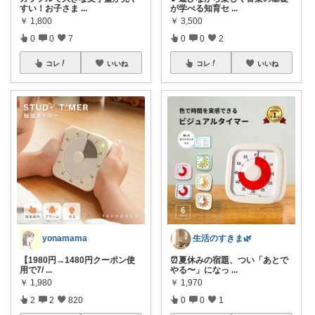
すい！お子さま
...
が学べる知育セ
...
￥
1,800
￥
3,500
0
0
7
0
0
2
コレ
いいね
コレ
いいね
yonamama
生活のすきま🌿
【1980円→1480円クーポン使
⏰夏休みの宿題、つい「あとで
用で7/
...
やる〜」になっ
...
￥
1,980
￥
1,970
2
2
820
0
0
1