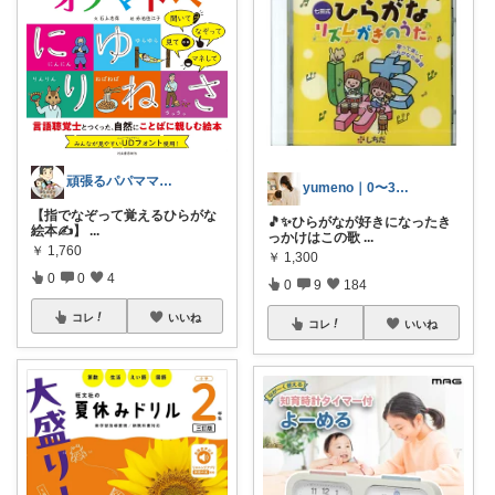
頑張るパパママ応援隊@育児・子供用品紹介
yumeno｜0〜3歳知育🌱
【指でなぞって覚えるひらがな
🎵✨ひらがなが好きになったき
絵本✍️】
...
っかけはこの歌
...
￥
1,760
￥
1,300
0
0
4
0
9
184
コレ
いいね
コレ
いいね