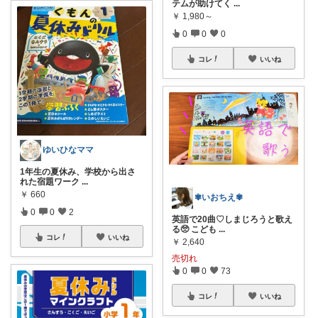
テムが助けてく
...
￥
1,980～
0
0
0
コレ
いいね
ゆいひなママ
1年生の夏休み、学校から出さ
れた宿題ワーク
...
￥
660
✾いおちえ✾
0
0
2
英語で20曲♡しまじろうと歌え
る🥺 こども
...
コレ
いいね
￥
2,640
売切れ
0
0
73
コレ
いいね