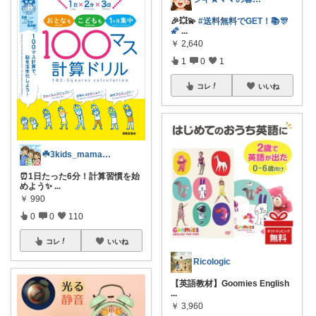
🎉💥💫
#送料無料でGET！📚🎊
🌠
...
￥
2,640
1
0
1
コレ
いいね
☘️3kids_mama_room☘️
⏰1日たった6分！計算習慣を始
めよう✨
...
￥
990
0
0
110
コレ
いいね
Ricologic
【英語教材】Goomies English
...
￥
3,960