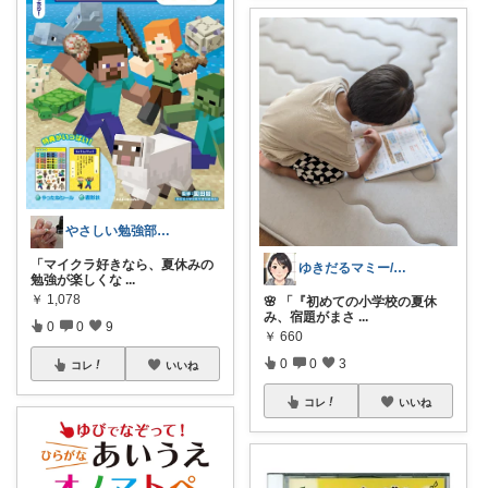
やさしい勉強部屋|セルフネイルROOM
「マイクラ好きなら、夏休みの
ゆきだるマミー/ママ向け便利グッズ
勉強が楽しくな
...
￥
1,078
🌸 「『初めての小学校の夏休
み、宿題がまさ
...
0
0
9
￥
660
0
0
3
コレ
いいね
コレ
いいね