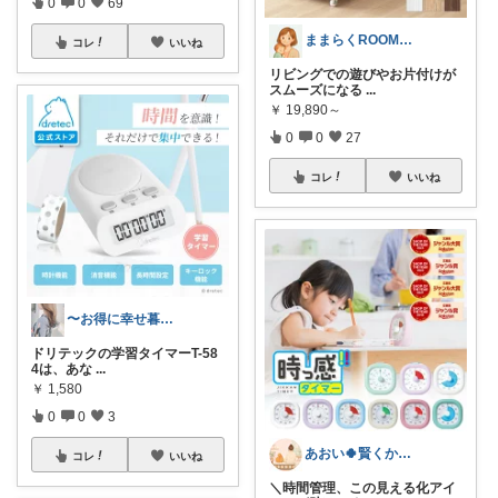
0
0
69
ままらくROOM｜育児と暮らしのセレクト
コレ
いいね
リビングでの遊びやお片付けが
スムーズになる
...
￥
19,890～
0
0
27
コレ
いいね
〜お得に幸せ暮らし〜
ドリテックの学習タイマーT-58
4は、あな
...
￥
1,580
0
0
3
あおい🍀賢くかわいくちょうどいい暮らし
コレ
いいね
＼時間管理、この見える化アイ