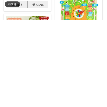
821
件
コレ
いいね
Simple Life｜3児のパパ
毎日の「これ何？」「今日い
つ？」に答える、
...
￥
2,838
0
0
3
ヤシの実🌴こだわりアイテム
コレ
いいね
🌴＼🔥🈹7/4-11限定700円OFF
クー
...
￥
2,980
0
0
15
コレ
いいね