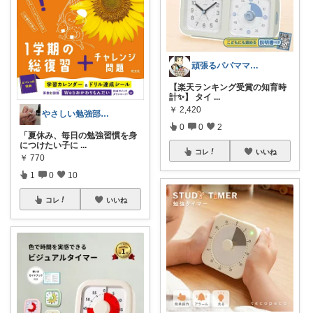
頑張るパパママ応援隊@育児・子供用品紹介
【楽天ランキング受賞の知育時
計✨】 タイ
...
￥
2,420
やさしい勉強部屋|セルフネイルROOM
0
0
2
「夏休み、毎日の勉強習慣を身
につけたい子に
...
コレ
いいね
￥
770
1
0
10
コレ
いいね