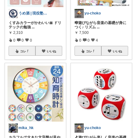
うめ酒 | 現役塾講師
yu-choko
くすみカラーがかわいい🎀 ドリ
🎼遊びながら音楽の基礎が身に
テックの勉強
...
つく♪ リズム
...
￥
2,310
￥
7,500
0
0
0
0
0
4
コレ
いいね
コレ
いいね
mika_hk
yu-choko
カラフルで大きな文字盤が見や
🎵遊びながら楽しく音楽の基礎