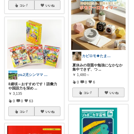
コレ
いいね
カピロモ🍀たまにくすっと笑えるーむ🐾
夏休みの宿題や勉強になかなか
集中できず、つ
...
￥
1,480～
yu.2児シンママ いつも心から感謝です
0
0
6
8歳頃～おすすめです！語彙力
や国語力を深め
...
コレ
いいね
￥
3,135
0
0
63
コレ
いいね