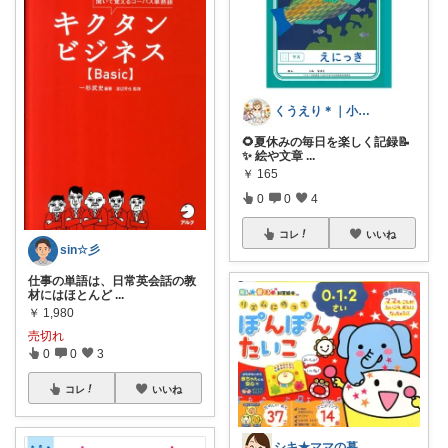
くうえり＊｜小学生ママの便利グッズ
🌻夏休みの毎日を楽しく記録📝
✨ 絵や文章
...
￥
165
0
0
4
コレ
いいね
sin☆彡
仕事の単語は、日常英会話の教
材にはほとんど
...
￥
1,980
売切れ
0
0
3
コレ
いいね
シキ★ママの暮らし、キッズ