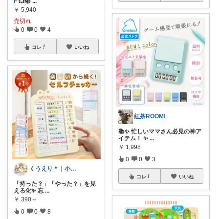
F
💥📚
...
￥
5,940
売切れ
0
0
4
コレ
いいね
紅茶ROOM!
📚✨ 忙しいママさん必見の神ア
イテム！ ✨
...
￥
1,998
0
0
3
くうえり＊｜小学生ママの便利グッズ
コレ
いいね
「持った？」「やった？」を見
える化✨ 忘
...
￥
390～
0
0
8