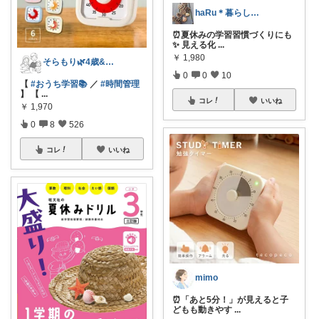
haRu＊暮らし・こども・美容
⏰夏休みの学習習慣づくりにも
✨ 見える化
...
￥
1,980
そらもり🌿4歳&1歳児ママ
0
0
10
【
#おうち学習📚
／
#時間管理
】 【
...
コレ
いいね
￥
1,970
0
8
526
コレ
いいね
mimo
⏰「あと5分！」が見えると子
どもも動きやす
...