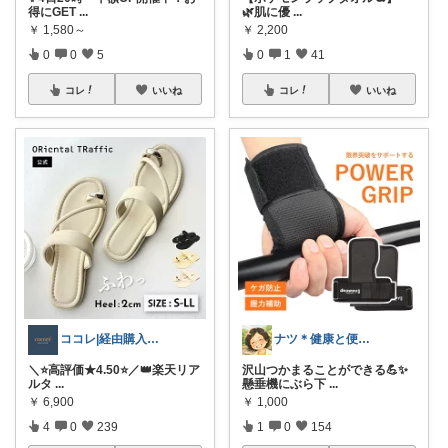
得にGET
...
🌿肌に優
...
￥
1,580～
￥
2,200
0
0
5
0
1
41
コレ
いいね
コレ
いいね
ココレ|経由購入ありがとうございます🌷
ナツ＊健康と便利グッズが好きな主婦🌸
＼⭐️高評価★4.50⭐️／👑楽天リア
沢山つかまることができる💪✨
ルタ
...
懸垂機にぶら下
...
￥
6,900
￥
1,000
4
0
239
1
0
154