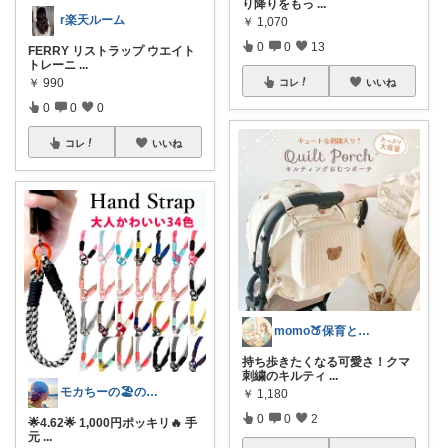
り降りをもっ
...
r楽天ルーム
￥
1,070
0
0
13
FERRY リストラップ ウエイト
トレーニ
...
￥
990
コレ
いいね
0
0
0
コレ
いいね
momo🍑保育と育児🍑
持ち歩きたくなる可愛さ！クマ
刺繍のキルティ
...
モカちーの🏖️のんびりライフ🐈✨
￥
1,180
0
0
2
🌟4.62🌟 1,000円ポッキリ🔥 手
元
...