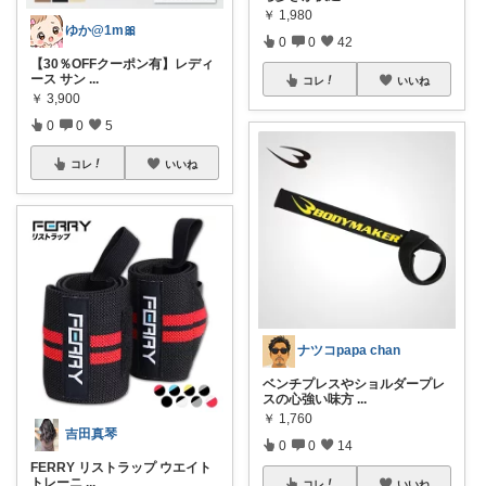
￥
1,980
ゆか@1m🎀
0
0
42
【30％OFFクーポン有】レディ
ース サン
...
コレ
いいね
￥
3,900
0
0
5
コレ
いいね
ナツコpapa chan
ベンチプレスやショルダープレ
スの心強い味方
...
￥
1,760
吉田真琴
0
0
14
FERRY リストラップ ウエイト
トレーニ
...
コレ
いいね