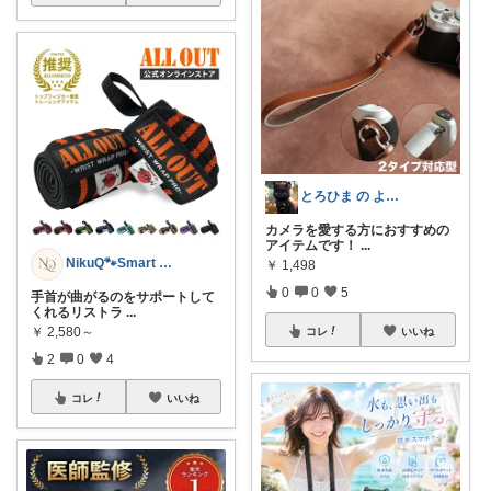
とろひま の よろず屋～お得な商品たち～
カメラを愛する方におすすめの
アイテムです！
...
NikuQ🐾Smart Choice
￥
1,498
0
0
5
手首が曲がるのをサポートして
くれるリストラ
...
￥
2,580～
コレ
いいね
2
0
4
コレ
いいね