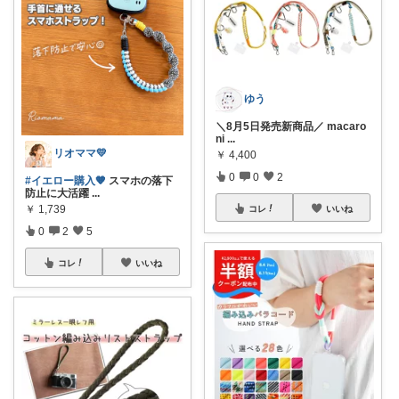
ゆう
＼8月5日発売新商品／ macaro
ni
...
リオママ💛
￥
4,400
0
0
2
#イエロー購入🧡
スマホの落下
防止に大活躍
...
￥
1,739
コレ
いいね
0
2
5
コレ
いいね