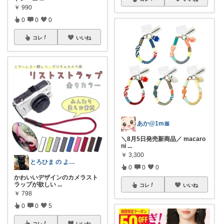
￥
990
0
0
0
コレ
いいね
あか@1m🎀
＼8月5日発売新商品／ macaro
ni
...
￥
3,300
とろひま の よろず屋～お得な商品たち～
0
0
0
かわいいデザインのカメラスト
ラップが欲しい
...
コレ
いいね
￥
798
0
0
5
コレ
いいね