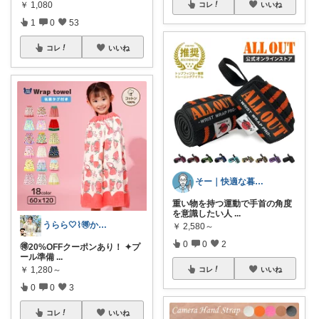
￥
1,080
コレ
いいね
1
0
53
コレ
いいね
そー｜快適な暮らし
重い物を持つ運動で手首の角度
を意識したい人
...
うらら🤍⌇🉐かわいい暮らし
￥
2,580～
0
0
2
🉐20%OFFクーポンあり！ ✦プ
ール準備
...
￥
1,280～
コレ
いいね
0
0
3
コレ
いいね