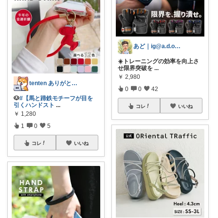
あど｜ig@a.d.o_protein
☀️トレーニングの効率を向上さ
せ限界突破を
...
￥
2,980
tenten ありがとうございます。😃
0
0
42
🐶
#【馬と蹄鉄モチーフが目を
引くハンドスト
...
コレ
いいね
￥
1,280
1
0
5
コレ
いいね