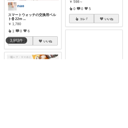
￥
598～
𝕟𝕒𝕠
0
0
5
スマートウォッチの交換用ベル
ト⌚️ 22m
...
コレ
いいね
￥
1,780
1
0
6
3,983
件
コレ
いいね
𝕟𝕒𝕠
スマートウォッチの交換用ベル
ト⌚️ 22m
...
￥
2,380
納税ちゃん🌟経由購入★
1
0
5
編み込み カメラストラップ ミラ
ーレス一眼
...
コレ
いいね