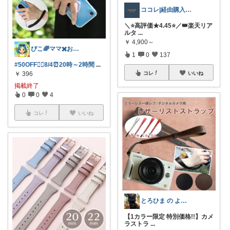
ココレ|経由購入ありがとうございます🌷
＼⭐️高評価★4.45⭐️／👑楽天リア
ルタ
...
￥
4,900～
ぴこ🌈ママ✖️お洒落✖️お得
1
0
137
#50OFF❤️‍🔥8/4⏰20時～2時間
...
コレ
いいね
￥
396
掲載終了
0
0
4
コレ
いいね
とろひま の よろず屋～お得な商品たち～
【1カラー限定 特別価格!!】カメ
ラストラ
...