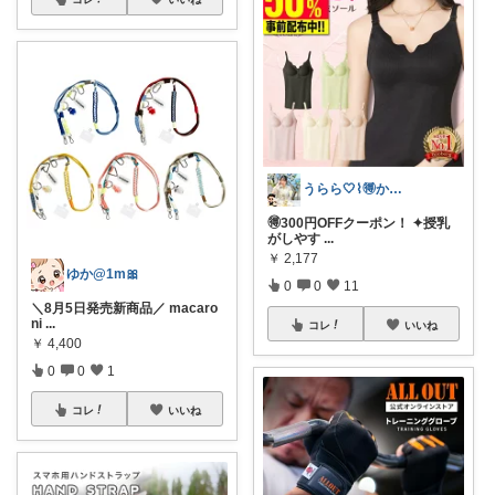
うらら🤍⌇🉐かわいい暮らし
🉐300円OFFクーポン！ ✦授乳
がしやす
...
￥
2,177
ゆか@1m🎀
0
0
11
＼8月5日発売新商品／ macaro
ni
...
コレ
いいね
￥
4,400
0
0
1
コレ
いいね