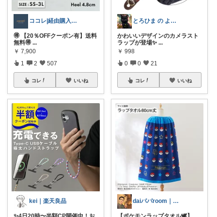
ココレ|経由購入ありがとうございます🌷
とろひま の よろず屋～お得な商品たち～
🉐 【20％OFFクーポン有】送料
かわいいデザインのカメラスト
無料🉐
...
ラップが登場✨
...
￥
7,900
￥
998
1
2
507
0
0
21
コレ
いいね
コレ
いいね
kei｜楽天良品
daiパパroom｜育児×便利グッズ
✨4日20時〜半額CP開催中！お
【ポケモンラップタオル🕊️】