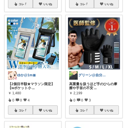
コレ
いいね
コレ
いいね
グリーン@自分磨き🪴
ゆか@1m🎀
高重量を扱うほど手のひらの摩
【2個目半額★マラソン限定】
擦や手首の不安
...
【wポケット小
...
￥
2,199
￥
1,480
0
0
3
0
0
4
コレ
いいね
コレ
いいね