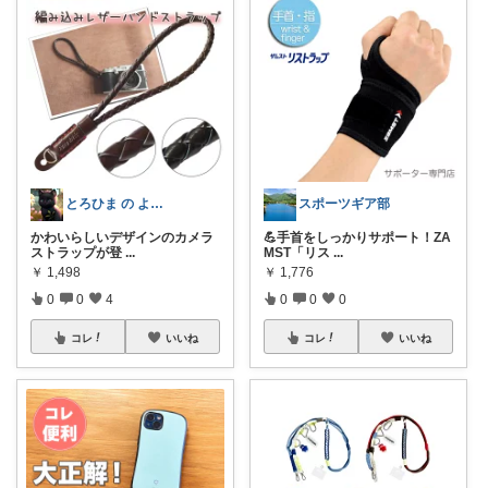
スポーツギア部
とろひま の よろず屋～お得な商品たち～
💪手首をしっかりサポート！ZA
かわいらしいデザインのカメラ
MST「リス
...
ストラップが登
...
￥
1,776
￥
1,498
0
0
0
0
0
4
コレ
いいね
コレ
いいね