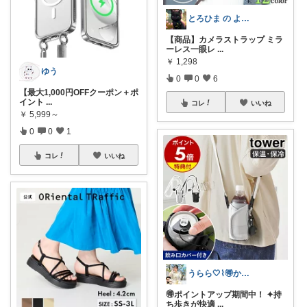
とろひま の よろず屋～お得な商品たち～
【商品】カメラストラップ ミラ
ーレス一眼レ
...
￥
1,298
ゆう
0
0
6
【最大1,000円OFFクーポン＋ポ
イント
...
コレ
いいね
￥
5,999～
0
0
1
コレ
いいね
うらら🤍⌇🉐かわいい暮らし
🉐ポイントアップ期間中！ ✦持
ち歩きが快適
...