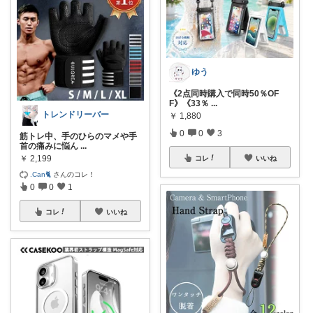
ゆう
《2点同時購入で同時50％OF
F》《33％
...
トレンドリーバー
￥
1,880
0
0
3
筋トレ中、手のひらのマメや手
首の痛みに悩ん
...
￥
2,199
コレ
いいね
.Can🐈
さんのコレ！
0
0
1
コレ
いいね