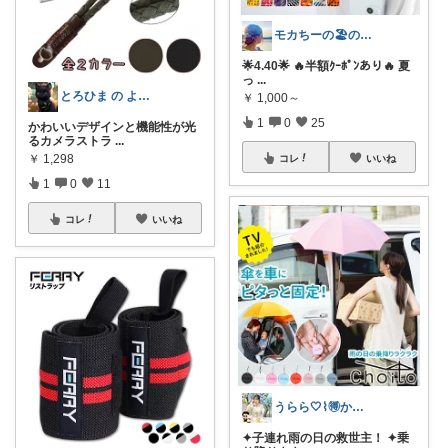
モカちーの🏖️のんびりライフ🐈✨
🌟4.40🌟 🔥半額ｸｰﾎﾟﾝあり🔥 夏
っ
...
とろひま の よろず屋～お得な商品たち～
￥
1,000～
1
0
25
かわいいデザインと機能性が光
るカメラストラ
...
￥
1,298
コレ
いいね
1
0
11
コレ
いいね
うらら🤍⌇🉐かわいい暮らし
✦子連れ雨の日の救世主！ ✦乗