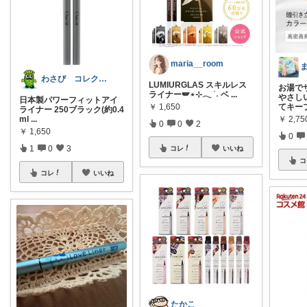
maria__room
わさび コレクションもご利用ください
LUMIURGLAS スキルレス
お湯で
ライナー🪽⋆⊹𓂃 ࣪ ˖ ベ
...
やさし
日本製パワーフィットアイ
てキー
￥
1,650
ライナー 250ブラック(約0.4
ml
...
￥
2,75
0
0
2
￥
1,650
0
1
0
3
コレ
いいね
コ
コレ
いいね
たかこ