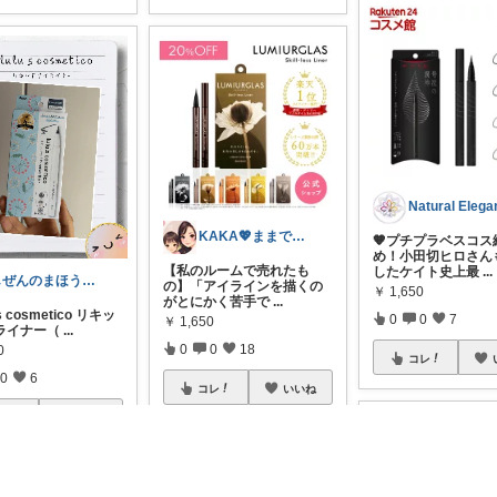
KAKA💖ままでもキレイでいたい
🧡プチプラベスコス
め！小田切ヒロさん
【私のルームで売れたも
したケイト史上最
...
しぜんのまほう｜暮らしの分かち合い
の】「アイラインを描くの
￥
1,650
がとにかく苦手で
...
lu's cosmetico リキッ
0
0
7
￥
1,650
ライナー（
...
0
0
18
0
コレ
0
6
コレ
いいね
レ
いいね