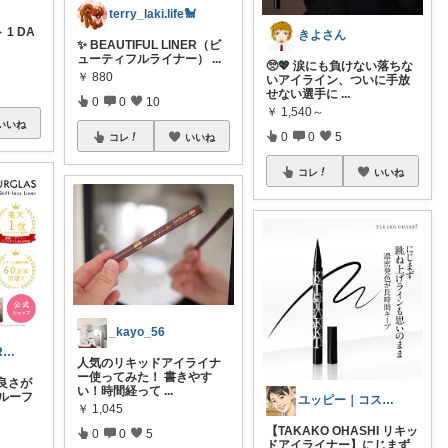
terry_laki.life🐩
ト 1 DA
きよさん
✨ BEAUTIFUL LINER（ビ
ューティフルライナー）
...
🥺💖 涙にも負けない落ちな
￥
880
いアイライン、ついに手放
せない選手に
...
0
0
10
￥
1,540～
いいね
0
0
5
コレ
いいね
コレ
いいね
_kayo_56
30代美容小物ROOM╱経由購入感謝です
人気のリキッドアイライナ
ー使ってみた！ 書きやす
良さが
い！時間経って
...
ルーフ
ユッピー｜コスメと子育てROOM
￥
1,045
【TAKAKO OHASHI リキッ
0
0
5
ドアイライナー】にじまず