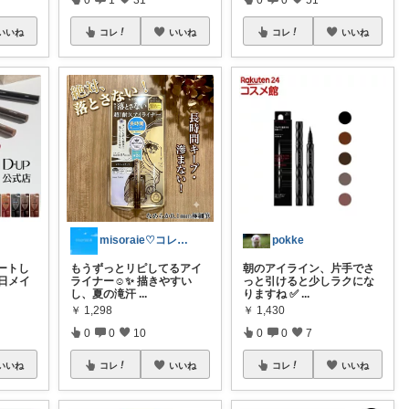
いいね
コレ
いいね
コレ
いいね
misoraie♡コレクション見てね☺︎
pokke
ートし
もうずっとリピしてるアイ
朝のアイライン、片手でさ
日メイ
ライナー☺︎✨ 描きやすい
っと引けると少しラクにな
し、夏の滝汗
...
りますね ✅
...
￥
1,298
￥
1,430
0
0
10
0
0
7
いいね
コレ
いいね
コレ
いいね