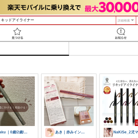
詳細検索
見つける
saku ｜0歳/2歳/🐶ママの暮らし
あき｜赤みインナードライ敏感肌🌿