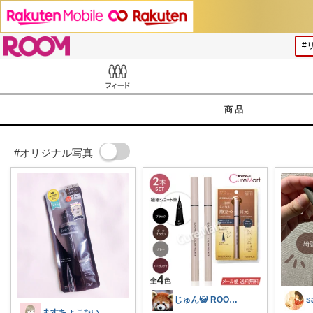
ROOM
Feed
商品
#オリジナル写真
じゅん😺 ROOM💖🎵
ますちょこ✨いつも感謝しております☺️✨