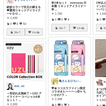
🌸2本セット everyyou 日
1年以
本製 リキッドアイライナー
インか
絶妙カラーで目元が締まる
🌸
...
ーバリ
🤎愛用リキッドアイライナ
ー✨ D-U
...
￥
1,780
￥
1,4
￥
1,430
0
0
8
0
0
0
50
コレ
いいね
コ
コレ
いいね
亀さんを@ちいかわ大好き❤️#亀のちぃ活
k
mm_nn
💙🎀ココカラファイン限定
まつげ
コラボきたーーーっ😍✨ ち
ろ試し
＜売切れ次第終了＞UZU ア
いかわ×ラ
...
タイプ
イライナー スペシャル6本
￥
2,398
セット！
...
￥
6,60
￥
3,300
0
0
3
0