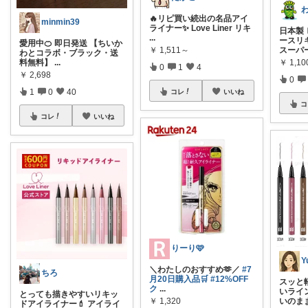
🔥リピ買い続出の名品アイ
minmin39
ライナー✨ Love Liner リキ
日本製
...
ースリ
愛用中🍊 即日発送 【ちいか
スーパ
￥
1,511～
わとコラボ・ブラック・送
料無料】
...
￥
1,10
0
1
4
￥
2,698
0
1
0
40
コレ
いいね
コ
コレ
いいね
りーり🩷
Y
＼わたしのおすすめ🫶／
#7
ちろ
月20日購入品🛒
#12%OFF
スッと
ク
...
いライ
とっても描きやすいリキッ
いのま
￥
1,320
ドアイライナー💄 アイライ