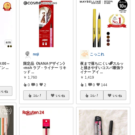
noji
こっこれ
0:00～
限定品《NANAデザイン》
夜まで落ちにくい🌈スルッ
イン
...
▫️msh ラブ・ライナー リキ
と描きやすいコスパ最強ラ
ッド
...
イナー アイ
...
￥
1,760
￥
1,419
0
0
2
1
0
144
いいね
コレ
いいね
コレ
いいね