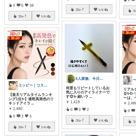
0
0
38
コレ
いいね
コ
コレ
いいね
6人家族、今日もおうち時間。🌿
ユッピー｜コスメと子育てROOM
何度もリピートしているお
リアル
気に入りのアイライナーで
🥇✨D
【楽天リアルタイムランキ
す😊✨ 細いラ
...
ーは、
ング1位✨】速乾高発色のリ
￥
1,419
キッドアイラ
...
￥
2,48
￥
2,480
0
0
2
0
0
3
3
コレ
いいね
コ
コレ
いいね