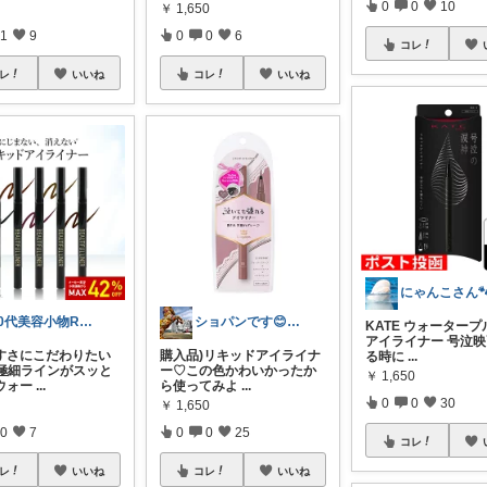
0
0
10
￥
1,650
1
9
0
0
6
コレ
レ
いいね
コレ
いいね
にゃんこさん
30代美容小物ROOM╱経由購入感謝です
ショパンです😊夏休み〜🌻
KATE ウォーター
アイライナー 号泣
すさにこだわりたい
購入品)リキッドアイライナ
る時に
...
 極細ラインがスッと
ー♡この色かわいかったか
￥
1,650
ウォー
...
ら使ってみよ
...
0
0
30
￥
1,650
0
7
0
0
25
コレ
レ
いいね
コレ
いいね