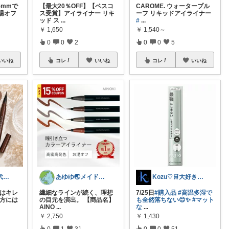
.5mmで
【最大20％OFF】【ベスコ
CAROME. ウォータープル
湯オフ
ス受賞】アイライナー リキ
ーフ リキッドアイライナー
ッド ス
...
#
...
￥
1,650
￥
1,540～
0
0
2
0
0
5
いいね
コレ
いいね
コレ
いいね
ゆるママ｜40代ママの本音レビュー
あゆゆ🌏メイドインジャパン応援中
Kozu♡🛒大好き😆💕
朝はキレ
繊細なラインが続く、理想
7/25日
#購入品
#高温多湿で
夕方には
の目元を演出。 【商品名】
も全然落ちない😊✨
#マット
AINO
...
な
...
￥
2,750
￥
1,430
0
1
31
0
0
51