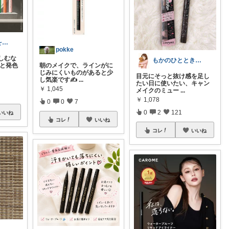
ごきげんな私を作る美容部屋𖤐ちい
pokke
しむな
もかのひととき𓂃𓈒𓏸
さと発色
朝のメイクで、ラインがに
じみにくいものがあると少
目元にそっと抜け感を足し
し気楽です✍️
...
たい日に使いたい、キャン
￥
1,045
メイクのミュー
...
￥
1,078
0
0
7
0
2
121
いいね
コレ
いいね
コレ
いいね