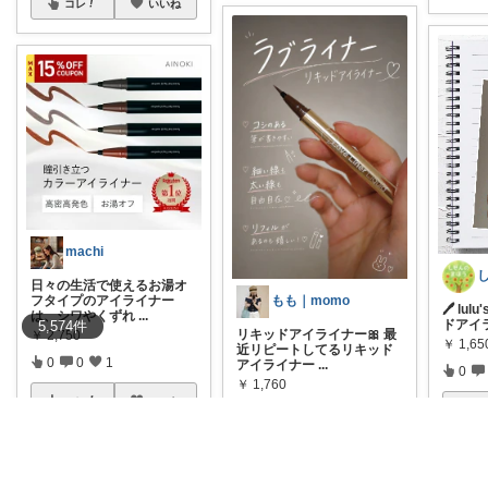
コレ
いいね
machi
日々の生活で使えるお湯オ
もも｜momo
フタイプのアイライナー
🖊️ lu
は、シワやくずれ
...
ドアイ
5,574
件
リキッドアイライナー🎀 最
￥
2,750
￥
1,65
近リピートしてるリキッド
0
0
1
アイライナー
...
0
￥
1,760
コレ
いいね
1
2
13
コ
コレ
いいね