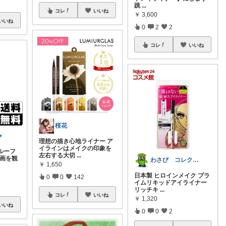
跳
...
コレ
いいね
￥
3,600
いいね
0
2
2
コレ
いいね
桜花

理想の描き心地ライナー ア
イラインはメイクの印象を
プルーフ
左右する大切
...
映画を観
わさび コレクションもご利用ください
￥
1,650
日本製 ヒロインメイク プラ
0
0
142
イムリキッドアイライナー
リッチキ
...
コレ
いいね
￥
1,320
いいね
0
0
2