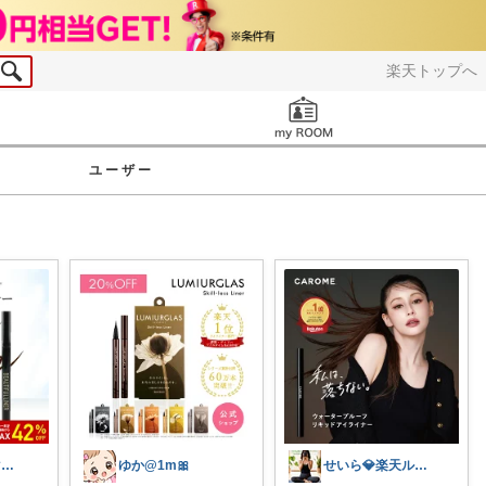
楽天トップへ
お知らせ
ユーザー
NaKiSe_2児ママ🌸訪問感謝です
ゆか@1m🎀
せいら💎楽天ルーム💎ふるさと納税