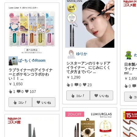
ゆりか
ぱ−ちく🍅Room
シスターアンのリキッドア
日本製
イライナー、にじみにくく
ライナー
ラブライナーのアイライナ
て夕方までパン
...
ml
...
ーとポケモンコラボかわ
￥
1,290
い！！
...
￥
1,65
￥
1,650
0
0
23
0
1
0
107
コレ
いいね
コ
コレ
いいね