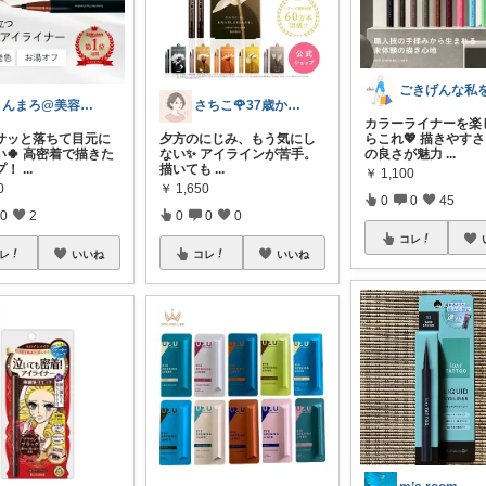
まんまろ@美容と健康をサポート
さちこ🌹37歳からの美容とからだ
カラーライナーを楽
サッと落ちて目元に
夕方のにじみ、もう気にし
らこれ💖 描きやす
い🍀 高密着で描きた
ない✨ アイラインが苦手。
の良さが魅力
...
プ！
...
描いても
...
￥
1,100
0
￥
1,650
0
0
45
0
2
0
0
0
コレ
レ
いいね
コレ
いいね