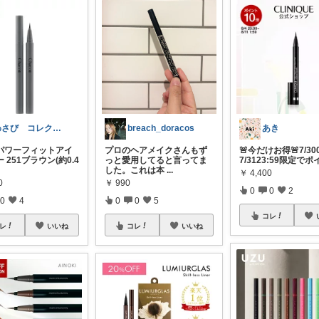
わさび コレクションもご利用ください
breach_doracos
あき
パワーフィットアイ
プロのヘアメイクさんもず
🚨今だけお得🚨7/30
 251ブラウン(約0.4
っと愛用してると言ってま
7/3123:59限定でポ
した。これは本
...
￥
4,400
0
￥
990
0
0
2
0
4
0
0
5
コレ
レ
いいね
コレ
いいね