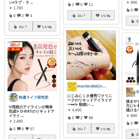
ン🟰ラブ・ラ
...
￥
666
1
0
11
￥
1,760
0
0
2
4
コレ
いいね
コ
コレ
いいね
mochicoltd@cosme💖古着
にじみにくさ優秀♡クリニ
快適ライフ研究所
ークのリキッドアイライナ
描きや
ー👀✨ 朝描い
...
方に✨
✨理想のアイラインが簡単
描ける
￥
4,400
完成✨ D-RAYのリキッドア
イライ
...
￥
880
0
2
96
￥
2,480
0
0
0
57
コレ
いいね
コ