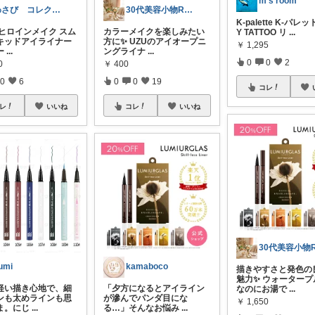
m’s room
わさび コレクションもご利用ください
30代美容小物ROOM╱経由購入感謝です
K-palette K-パレッ
 ヒロインメイク スム
カラーメイクを楽しみたい
Y TATTOO リ
...
キッドアイライナー
方に✨ UZUのアイオープニ
￥
1,295
ー
...
ングライナ
...
0
0
2
0
￥
400
0
6
0
0
19
コレ
レ
いいね
コレ
いいね
umi
kamaboco
描きやすさと発色の
魅力✨ ウォータープ
軽い描き心地で、細
「夕方になるとアイライン
なのにお湯で
...
ンも太めラインも思
が滲んでパンダ目にな
￥
1,650
ま。にじ
...
る…」そんなお悩み
...