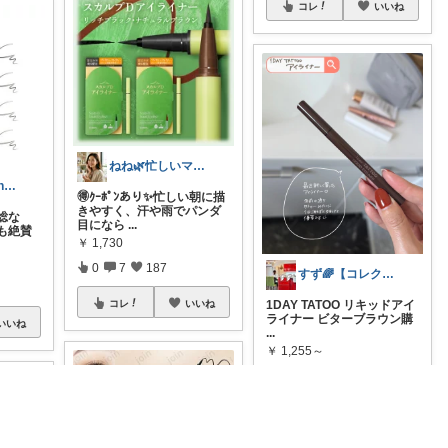
コレ
いいね
ねね🌿忙しいママの時短美容
Natural Elegance169
🉐ｸｰﾎﾟﾝあり✨忙しい朝に描
きやすく、汗や雨でパンダ
総な
目になら
...
も絶賛
￥
1,730
0
7
187
すず🌈【コレクション】から探してね！
1DAY TATOO リキッドアイ
コレ
いいね
ライナー ビターブラウン購
いいね
...
￥
1,255～
0
0
6
コレ
いいね