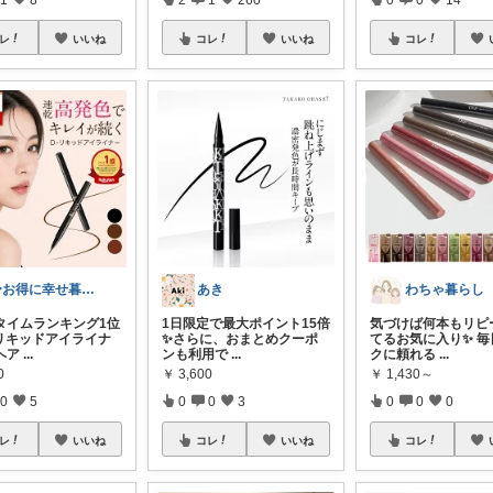
レ
いいね
コレ
いいね
コレ
〜お得に幸せ暮らし〜
あき
わちゃ暮らし
タイムランキング1位
1日限定で最大ポイント15倍
気づけば何本もリピ
-リキッドアイライナ
✨さらに、おまとめクーポ
てるお気に入り✨ 毎
ヘア
...
ンも利用で
...
クに頼れる
...
0
￥
3,600
￥
1,430～
0
5
0
0
3
0
0
0
レ
いいね
コレ
いいね
コレ