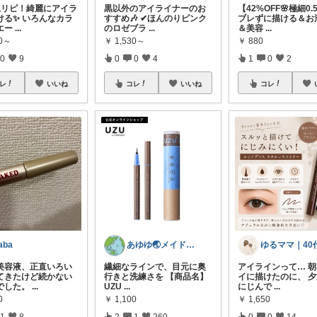
上リピ！綺麗にアイラ
黒以外のアイライナーのお
【42%OFF🌸極細0
ける✨ いろんなカラ
すすめ🎶 ✔ほんのりピンク
ブレずに描ける＆お
エー
...
のロゼブラ
...
＆美容
...
30～
￥
1,530～
￥
880
0
9
0
0
4
1
0
2
レ
いいね
コレ
いいね
コレ
aba
あゆゆ🌏メイドインジャパン応援中
美容液、正直いろい
繊細なラインで、目元に奥
アイラインって… 
てきたけど続かない
行きと洗練さを 【商品名】
イに描けたのに、 
でした。
...
UZU
...
にじんで
...
0
￥
1,100
￥
1,650
1
8
2
1
260
0
0
14