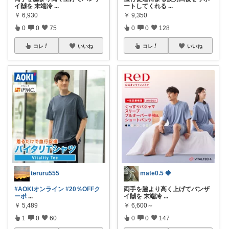
イ🙌を 末端冷
...
ートしてくれる
...
￥
6,930
￥
9,350
0
0
75
0
0
128
コレ
いいね
コレ
いいね
teruru555
mate0.5 🍓
#AOKIオンライン
#20％OFFク
両手を脇より高く上げてバンザ
ーポ
...
イ🙌を 末端冷
...
￥
5,489
￥
6,600～
1
0
60
0
0
147