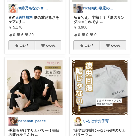
❀鈴乃もなか ❀ 穏やかさを大切に
rika|0歳3歳児のママ
🛎️💕
#送料無料
夏の重だるさを
🩴🔥＼え、半額！？「夏のサン
ケア೯リ
...
ダル＝これでよ
...
￥
5,170
￥
3,900
0
6
89
0
0
0
コレ
いいね
コレ
いいね
bananan_peace
いろはす@子育て＊キッチン
🌟着るだけでリカバリー！毎日
\疲労回復嘘じゃない✨️/噂のリカ
の疲れをじんわ
...
バリーウ
...