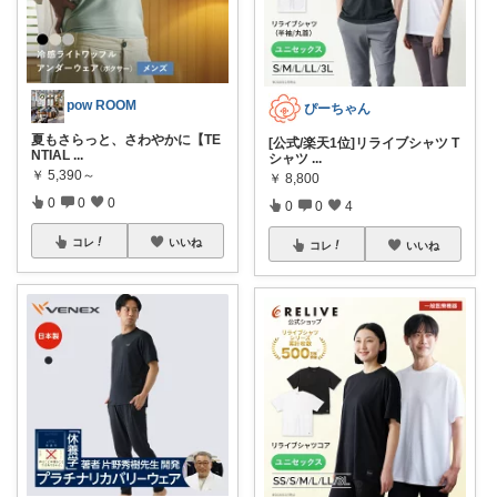
pow ROOM
ぴーちゃん
夏もさらっと、さわやかに【TE
[公式/楽天1位]リライブシャツ T
NTIAL
...
シャツ
...
￥
5,390～
￥
8,800
0
0
0
0
0
4
コレ
いいね
コレ
いいね