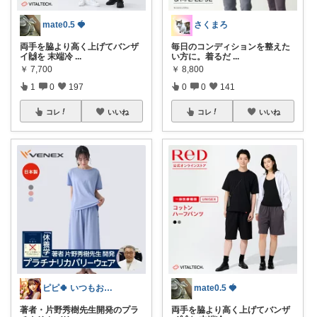
mate0.5 🍓
さくまろ
両手を脇より高く上げてバンザ
毎日のコンディションを整えた
イ🙌を 末端冷
...
い方に。着るだ
...
￥
7,700
￥
8,800
1
0
197
0
0
141
コレ
いいね
コレ
いいね
ピピ🍀 いつもお立ち寄りありがとう🥰
mate0.5 🍓
著者・片野秀樹先生開発のプラ
両手を脇より高く上げてバンザ