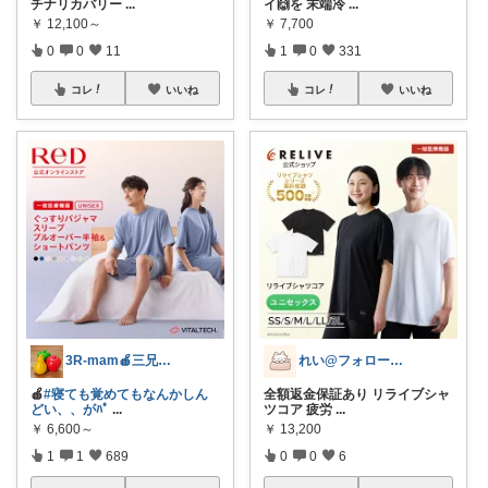
チナリカバリー
...
イ🙌を 末端冷
...
￥
12,100～
￥
7,700
0
0
11
1
0
331
コレ
いいね
コレ
いいね
3R-mam🍎三兄弟母
れい@フォロー＆経由購入感謝です♪
🍎
#寝ても覚めてもなんかしん
全額返金保証あり リライブシャ
どい、、がﾊﾟ
...
ツコア 疲労
...
￥
6,600～
￥
13,200
1
1
689
0
0
6