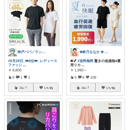
神戸パパ／ランキング＆レビュー毎日掲載
❀鈴乃もなか ❀ 穏やかさを大切に
#6月28日_👑8位👑_レディース
🛎️💕
#送料無料
驚きの低価格೯夏
ファッシ
...
用リカ
...
￥
8,800
￥
1,990～
0
1
2
0
6
109
コレ
いいね
コレ
いいね