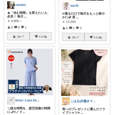
sorairo
sachi
🔥「休む時間」を変えたい人、
✨着るだけで毎日をもっと軽や
必見！ 毎日
...
かに🌿 肩
...
￥
9,900～
￥
13,200
0
0
1
0
1
3
コレ
いいね
コレ
いいね
kirari_Luxe Interior
こはる|共働きママのお助け&癒しアイテム
＼眠る時間を、疲労回復の時間
母へのプレゼントに選んだリラ
に🌙✨／ V
...
イブシャツ✨
...