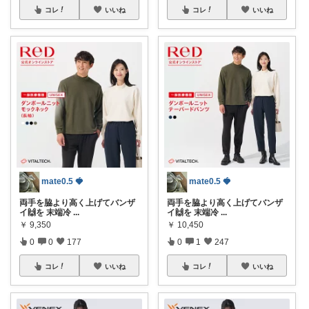
コレ
いいね
コレ
いいね
mate0.5 🍓
mate0.5 🍓
両手を脇より高く上げてバンザ
両手を脇より高く上げてバンザ
イ🙌を 末端冷
...
イ🙌を 末端冷
...
￥
9,350
￥
10,450
0
0
177
0
1
247
コレ
いいね
コレ
いいね