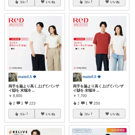
コレ
いいね
コレ
いいね
mate0.5 🍓
mate0.5 🍓
両手を脇より高く上げてバンザ
両手を脇より高く上げてバンザ
イ🙌を 末端冷
...
イ🙌を 末端冷
...
￥
8,800
￥
7,700
2
2
223
2
1
250
コレ
いいね
コレ
いいね