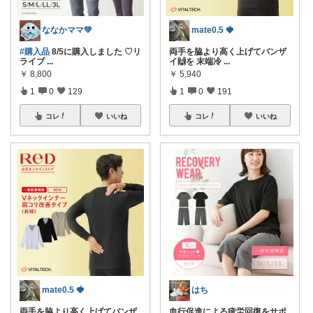
ななかママ💚
mate0.5 🍓
#購入品
8/5に購入しました ♡リ
両手を脇より高く上げてバンザ
ライブ
...
イ🙌を 末端冷
...
￥
8,800
￥
5,940
1
0
129
1
0
191
コレ
いいね
コレ
いいね
mate0.5 🍓
はち
両手を脇より高く上げてバンザ
血行促進による疲労回復をサポ