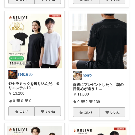
ゆめみわ
non♡
👕セラミックを練り込んだ、ポ
両親にプレゼントしたら「朝の
リエステル10
...
目覚めが違う！
...
￥
13,200
￥
11,000
0
0
0
0
2
139
コレ
いいね
コレ
いいね