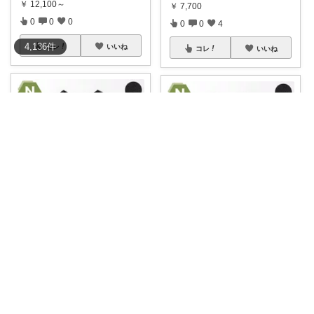
￥
12,100～
￥
7,700
0
0
0
0
0
4
4,136
件
コレ
いいね
コレ
いいね
あす🆕新しい物＆面白い物etc.
あす🆕新しい物＆面白い物etc.
MENS 着るだけで疲労回復リカ
MENS 着るだけで疲労回復リカ
バリーウェ
...
バリーウェ
...
￥
1,490
￥
1,490
0
0
0
0
0
0
コレ
いいね
コレ
いいね