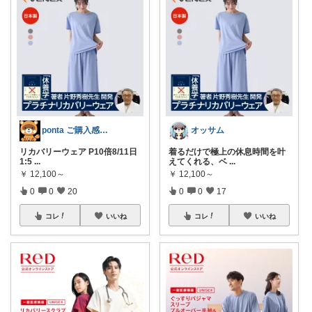
ponta ご購入感謝ですm(_ _)m
オッサム
リカバリーウェア P10倍8/11日
着るだけで極上の休息時間を叶
1:5
...
えてくれる、ベ
...
￥
12,100～
￥
12,100～
0
0
20
0
0
17
コレ
いいね
コレ
いいね