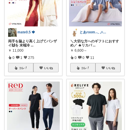
mate0.5 🍓
とあroom𓂃 𓈒𓏸心地よい衣食住
両手を脇より高く上げてバンザ
＼大切な方へのギフトにおすす
イ🙌を 末端冷
...
め／ 🔥リカバ
...
￥
11,000
￥
6,600～
0
1
275
0
0
11
コレ
いいね
コレ
いいね