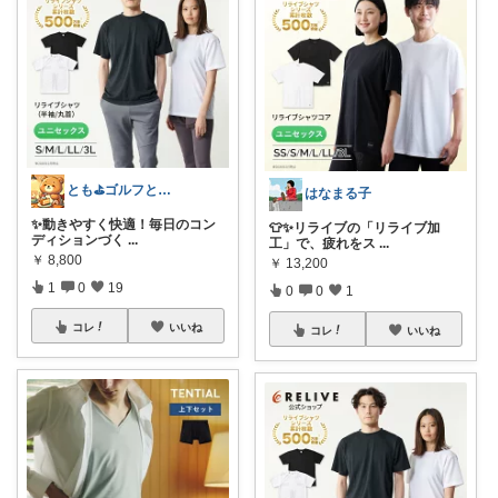
とも⛳️ゴルフと温泉好き
はなまる子
✨動きやすく快適！毎日のコン
👕✨リライブの「リライブ加
ディションづく
...
工」で、疲れをス
...
￥
8,800
￥
13,200
1
0
19
0
0
1
コレ
いいね
コレ
いいね