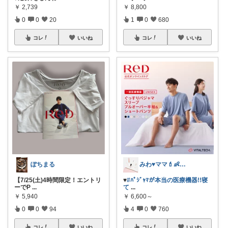
￥
2,739
￥
8,800
0
0
20
1
0
680
コレ
いいね
コレ
いいね
ぽちまる
みわ♥️ママ💄👶夏かわいい
【7/25(土)4時間限定！エントリ
♥️
#ﾊﾟｼﾞｬﾏが本当の医療機器!!寝
ーでP
...
て
...
￥
5,940
￥
6,600～
0
0
94
4
0
760
コレ
いいね
コレ
いいね