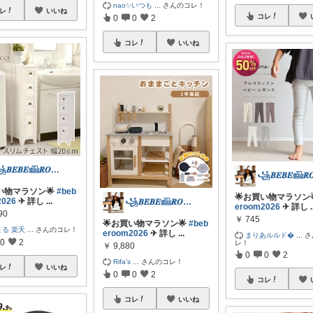
nao✨いつも
...
さんのコレ！
レ
いいね
コレ
0
0
2
コレ
いいね
꧁𝑩𝑬𝑩𝑬𓊝𝑹𝑶𝑶𝑴꧂
い物マラソン🌟
#beb
🌟お買い物マラソン
2026
✈︎ 詳し
...
꧁𝑩𝑬𝑩𝑬𓊝𝑹𝑶𝑶𝑴꧂
eroom2026
✈︎ 詳し
.
90
￥
745
🌟お買い物マラソン🌟
#beb
まる 楽天
...
さんのコレ！
eroom2026
✈︎ 詳し
...
まりあルルド
...
さ
0
2
レ！
￥
9,880
0
0
2
Rifa's
...
さんのコレ！
レ
いいね
0
0
2
コレ
コレ
いいね