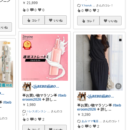
ランニン
￥
21,899
Y.haruk
...
さんのコレ！
0
0
0
0
0
2
コレ
いいね
コレ
いいね
いいね
꧁𝑩𝑬𝑩𝑬𓊝𝑹𝑶𝑶𝑴꧂
꧁𝑩𝑬𝑩𝑬𓊝𝑹𝑶𝑶𝑴꧂
🌟お買い物マラソン🌟
#beb
꧁𝑩𝑬𝑩𝑬𓊝𝑹𝑶𝑶𝑴꧂
eroom2026
✈︎ 詳し
...
🌟
#beb
￥
1,980
🌟お買い物マラソン🌟
#beb
..
eroom2026
✈︎ 詳し
...
✨レスポンスシ
...
さんのコ
￥
3,280
レ！
んのコ
0
0
2
あみママ🐈猫
...
さんのコレ！
0
0
2
コレ
いいね