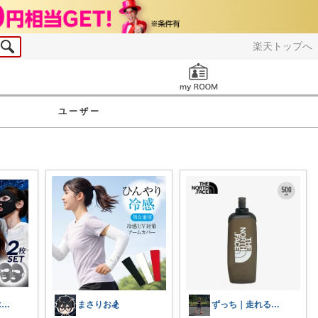
楽天トップへ
お知らせ
ユーザー
きりん🦒ᴛʜᴀɴᴋs ᴀʟᴡᴀʏs.
まさりお🏂
ずっち｜走れる身体づくり