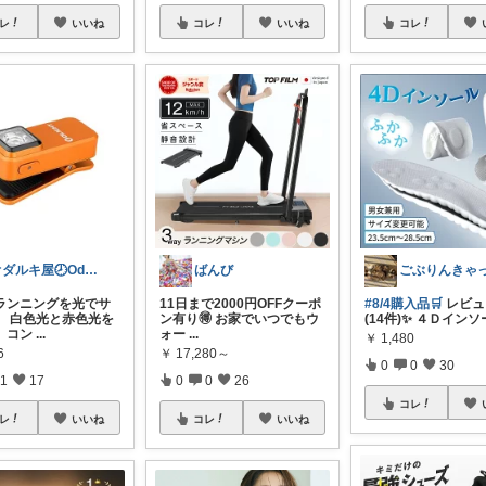
レ
いいね
コレ
いいね
コレ
オダルキ屋🕗Oda-ruki08
ばんび
ランニングを光でサ
11日まで2000円OFFクーポ
#8/4購入品🛒
レビュー
】 白色光と赤色光を
ン有り🉐 お家でいつでもウ
(14件)✨ ４Ｄイン
、コン
...
ォー
...
￥
1,480
6
￥
17,280～
0
0
30
1
17
0
0
26
コレ
レ
いいね
コレ
いいね