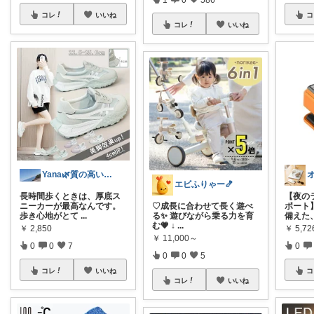
コレ
いいね
コ
コレ
いいね
Yana🌿質の高い暮らしのROOM
エビふりゃー🍤
長時間歩くときは、厚底ス
【夜の
ニーカーが最高なんです。
♡成長に合わせて長く遊べ
ポート
歩き心地がとて
...
る✨ 遊びながら乗る力を育
備えた
む💗 ↓
...
￥
2,850
￥
5,72
￥
11,000～
0
0
7
0
0
0
5
コレ
いいね
コ
コレ
いいね