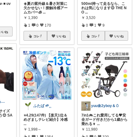
› ■ ᴜᴠ
☀️夏の紫外線＆暑さ対策に
500ml持って走るなら、こ
欠かせない！接触冷感アー
れは気になります😊 THE N
ムカバー🧊
...
O
...
￥
1,390
￥
3,520
1
0
170
0
1
9
いいね
コレ
いいね
コレ
いいね
ずっち｜走れる身体づくり
ふたば 🌱⸒⸒
yuu🌼2yboy＆🥚
サイズ
😊 SA
⭐️4.29(147件) 【楽天1位＆
7in1🚲これ愛用してる🧡安
めざましテレビ紹介】冷感
全ガード付きだから1歳から
...
乗れる👦
...
￥
1,998～
￥
11,980
5
1
1354
0
0
320