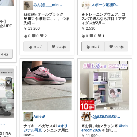
みん(@___min_hm)
スポーツ応援ROOM
asics👟 オールブラック
🔥トレーニングウェア、コ
🐦‍⬛♡ 仕事用に、、、 つま
スパで選ぶなら注目！アデ
円~】
先細
...
ィダスが2,5
...
/UPF
￥
13,200
￥
2,530
0
0
2
0
0
1
コレ
いいね
コレ
いいね
いいね
Ame🌿
꧁𝑩𝑬𝑩𝑬𓊝𝑹𝑶𝑶𝑴꧂
だいすけ｜筋トレ×健康食✕バイクROOM
ナイキ ペガサス41
#オリ
🌟お買い物マラソン🌟
#beb
ジナル写真
ランニング用に
eroom2026
✈︎ 詳し
...
動！NA
new
...
￥
11,990～