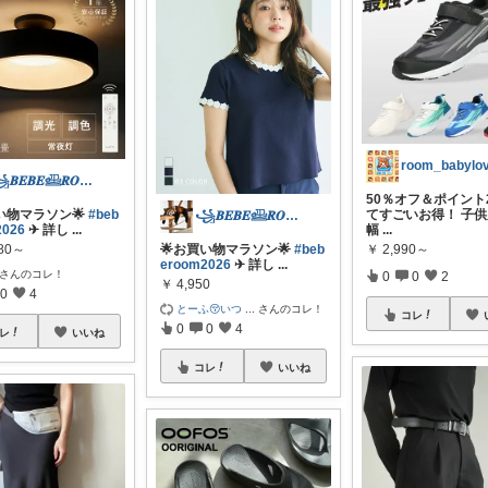
room_babylo
꧁𝑩𝑬𝑩𝑬𓊝𝑹𝑶𝑶𝑴꧂
50％オフ＆ポイント
い物マラソン🌟
#beb
てすごいお得！ 子供
꧁𝑩𝑬𝑩𝑬𓊝𝑹𝑶𝑶𝑴꧂
2026
✈︎ 詳し
...
幅
...
980～
￥
2,990～
🌟お買い物マラソン🌟
#beb
eroom2026
✈︎ 詳し
...
さんのコレ！
0
0
2
￥
4,950
0
4
とーふ😚いつ
...
さんのコレ！
コレ
0
0
4
レ
いいね
コレ
いいね