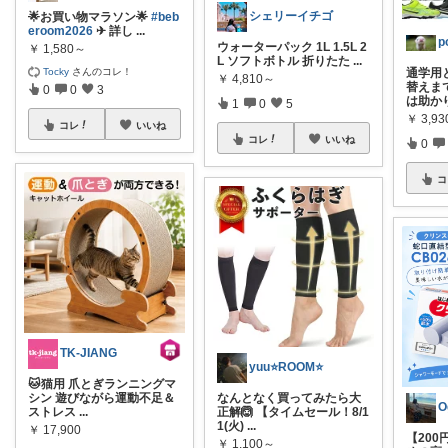
シェリーイチゴ
🌟お買い物マラソン🌟
#beb
eroom2026
✈︎ 詳し
...
p
ウォーターパック 1L 1.5L 2
￥
1,580～
L ソフトボトル 折りたた
...
Tocky
さんのコレ！
通学用
￥
4,810～
替えま
0
0
3
は助か
1
0
5
￥
3,93
コレ
いいね
コレ
いいね
0
コ
TK-JIANG
yuu⭐️ROOM⭐️
🐱猫用 爪とぎランニングマ
シン 遊びながら運動不足＆
なんとなく買ってみたら大
ストレス
...
正解🙆 【タイムセール！8/1
1(火)
...
￥
17,900
【200
￥
1,100～