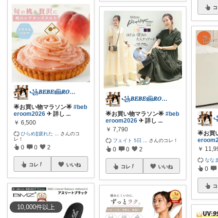
コ
꧁𝑩𝑬𝑩𝑬𓊝𝑹𝑶𝑶𝑴꧂
꧁𝑩𝑬𝑩𝑬𓊝𝑹𝑶𝑶𝑴꧂
🌟お買い物マラソン🌟
#beb
eroom2026
✈︎ 詳し
...
🌟お買い物マラソン🌟
#beb
eroom2026
✈︎ 詳し
...
￥
6,500
￥
7,790
🌟お買
ひらめ⁑疲れた
...
さんのコ
レ！
eroom
フェイト 5日
...
さんのコレ！
0
0
2
￥
11,9
0
0
2
なな
コレ
いいね
コレ
いいね
0
コ
10,000
件
以上