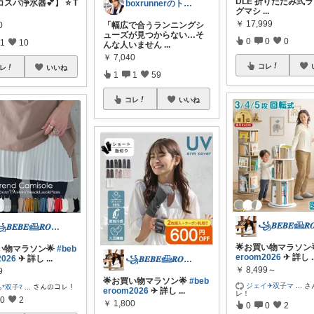
DLE 折りたたみ式
スパ浄水器💕】 ⭐️ T
boxrunnerのトレーニングルーム
グマシ
...
￥
17,999
「幅広で合うランニングシ
0
ューズが見つからない…そ
0
0
0
1
10
んな人いません
...
￥
7,040
コレ
レ
いいね
1
1
59
コレ
いいね
꧁𝑩𝑬𝑩𝑬𓊝𝑹𝑶𝑶𝑴꧂
🌟お買い物マラソン
い物マラソン🌟
#beb
eroom2026
✈︎ 詳し
.
2026
✈︎ 詳し
...
꧁𝑩𝑬𝑩𝑬𓊝𝑹𝑶𝑶𝑴꧂
￥
8,499～
9
🌟お買い物マラソン🌟
#beb
ジェイ✈双子マ
...
さ
*双子ﾏ
...
さんのコレ！
eroom2026
✈︎ 詳し
...
レ！
0
2
￥
1,800
0
0
2