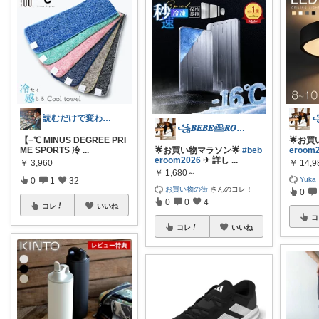
読むだけで変わる本棚📚
꧁𝑩𝑬𝑩𝑬𓊝𝑹𝑶𝑶𝑴꧂
【−℃ MINUS DEGREE PRI
🌟お買
ME SPORTS 冷
...
🌟お買い物マラソン🌟
#beb
eroom
eroom2026
✈︎ 詳し
...
￥
3,960
￥
14,
￥
1,680～
Yuka
0
1
32
お買い物の街
さんのコレ！
0
0
0
4
コレ
いいね
コ
コレ
いいね