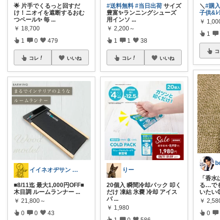
🌟 片手でくるっと回すだ
#送料無料
#当日出荷
サイズ
＼
#購入
け！ニオイを遮断するおむ
豊富✨ランニングシューズ
子供&ﾚﾃ
つペール✨ 毎
...
用インソ
...
￥
1,00
￥
18,700
￥
2,200～
1
1
0
479
1
1
38
コ
コレ
いいね
コレ
いいね
イイネオヂサン 1/4/5 感謝
りー
「香水
■8/11迄 最大1,000円OFF■
20個入 瞬間冷却パック 叩く
る…で
木目調 ルームランナー
...
だけ 凍結 氷嚢 冷却 アイス
いたい
バ
...
￥
21,800～
￥
2,5
￥
1,980
0
0
43
0
1
0
586