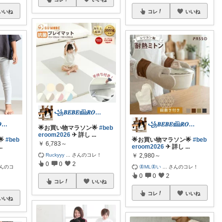
いいね
コレ
いいね
꧁𝑩𝑬𝑩𝑬𓊝𝑹𝑶𝑶𝑴꧂
꧁𝑩𝑬𝑩𝑬𓊝𝑹𝑶𝑶𝑴꧂
꧁𝑩𝑬𝑩𝑬𓊝𝑹𝑶𝑶𝑴꧂
🌟お買い物マラソン🌟
#beb
eroom2026
✈︎ 詳し
...
🌟
#beb
🌟お買い物マラソン🌟
#beb
￥
6,783～
..
eroom2026
✈︎ 詳し
...
Ruckyyy
...
さんのコレ！
￥
2,980～
0
0
2
んのコ
🦋ML🦋い
...
さんのコレ！
0
0
2
コレ
いいね
コレ
いいね
いいね