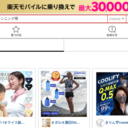
詳細検索
見つける
ガパオライス姫👸🌶️🌶️🌶️
オダルキ屋🕗Oda-ruki08