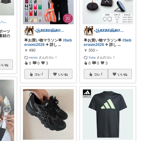
Yana🌿質の高い暮らしのROOM
꧁𝑩𝑬𝑩𝑬𓊝𝑹𝑶𝑶𝑴꧂
꧁𝑩𝑬𝑩𝑬𓊝𝑹𝑶𝑶𝑴꧂
ポーツ
素材の
🌟お買い物マラソン🌟
#beb
🌟お買い物マラソン🌟
#beb
eroom2026
✈︎ 詳し
...
eroom2026
✈︎ 詳し
...
￥
490
￥
350～
momo
さんのコレ！
Yuka
さんのコレ！
0
0
3
0
0
3
いいね
コレ
いいね
コレ
いいね