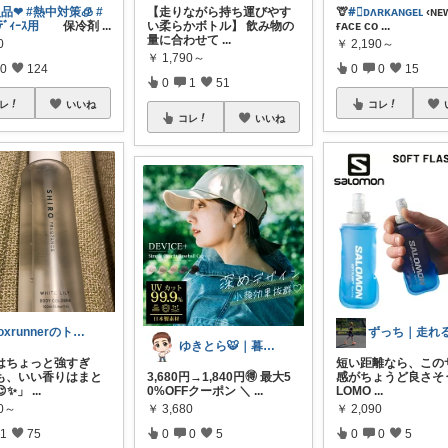
品❤︎
#熱中対策🧊
#
【走りながら持ち運びやす
🦒
#⃞ᴅʌʀκᴀɴɢᴇʟ
‹ɴᴇᴡ
ﾞｨｰｽ用
保冷剤
...
い柔らかボトル】 飲み物の
ғᴀᴄᴇ ᴄᴏ
...
量に合わせて
...
0
￥
2,190～
￥
1,790～
0
124
0
0
15
0
1
51
レ
いいね
コレ
コレ
いいね
boxrunnerのトレーニングルーム
ゆきとら🐯｜暮らしをラクにしたいパパ
はちょっと強すぎ
短い距離なら、この
も、いい香りはまと
3,680円→1,840円🉐 最大5
感がちょうど良さそう
😌✨」
...
0%OFFクーポン ＼
...
LOMO
...
80～
￥
3,680
￥
2,090
1
75
0
0
5
0
0
5