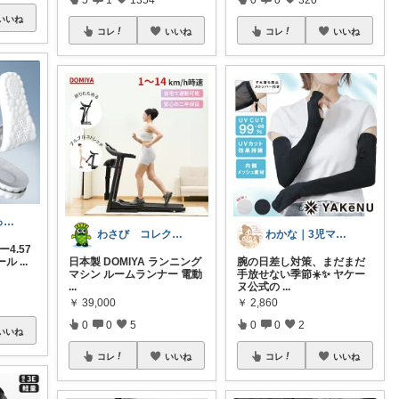
いいね
コレ
いいね
コレ
いいね
ごぶりんきゃっと@感謝(*≧▽≦*)ゞ
わさび コレクションもご利用ください
わかな｜3児ママ｜いつもありがとう★
4.57
ソール
...
日本製 DOMIYA ランニング
腕の日差し対策、まだまだ
マシン ルームランナー 電動
手放せない季節☀️✨ ヤケー
...
ヌ公式の
...
￥
39,000
￥
2,860
0
0
5
0
0
2
いいね
コレ
いいね
コレ
いいね