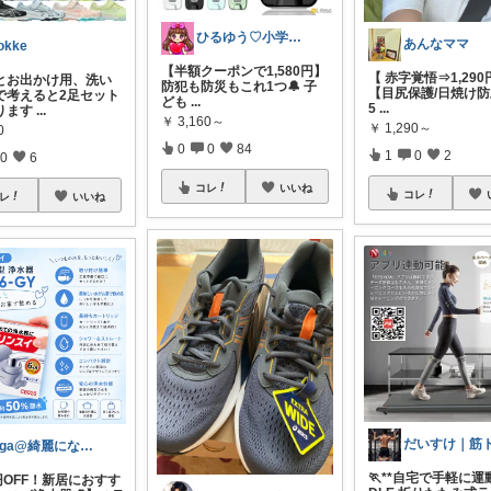
ひるゆう♡小学生2児ママ
あんなママ
okke
【半額クーポンで1,580円】
【 赤字覚悟⇒1,290
とお出かけ用、洗い
防犯も防災もこれ1つ🔔 子
【目尻保護/日焼け防止
で考えると2足セット
ども
...
5
...
ります
...
￥
3,160～
￥
1,290～
0
0
0
84
1
0
2
0
6
コレ
いいね
コレ
レ
いいね
Oga@綺麗になりたいアラサー美容オタク
🏃**自宅で手軽に運
円OFF！新居におすす