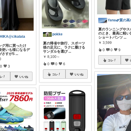
夏のランニングやス
のとき、最高に軽い
pokke
HIKA@cikalata
ショートパンツ
...
￥
3,599
夏の帰省や旅行、スポーツ
ング用に買ったけ
後の足元に、ラクに履ける
段使いも様になるデ
0
0
9
サンダルを選び
...
がさすがS
...
￥
8,100～
0
コレ
0
0
6
0
3
コレ
いいね
レ
いいね