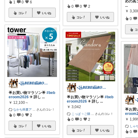
めの高コ
1
0
6
...
0
0
2
￥
3,30
コレ
いいね
コレ
いいね
0
コ
꧁𝑩𝑬𝑩𝑬𓊝𝑹𝑶𝑶𝑴꧂
꧁𝑩𝑬𝑩𝑬𓊝𝑹𝑶𝑶𝑴꧂
🌟お買い物マラソン🌟
#beb
eroom2026
✈︎ 詳し
...
🌟お買い物マラソン🌟
#beb
eroom2026
✈︎ 詳し
...
￥
12,100～
￥
3,042
🌟お買
なかち🧸夏ア
...
さんのコレ！
eroom
こっぱ ✨ご購
...
さんのコレ！
0
0
2
￥
1,99
0
0
2
しゃち
コレ
いいね
コレ
いいね
0