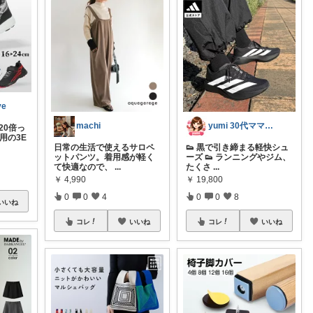
ve
machi
yumi 30代ママが損しない買い物
20倍っ
用の3E
日常の生活で使えるサロペ
👟 黒で引き締まる軽快シュ
ットパンツ。着用感が軽く
ーズ 👟 ランニングやジム、
て快適なので、
...
たくさ
...
￥
4,990
￥
19,800
0
0
4
0
0
8
いいね
コレ
いいね
コレ
いいね