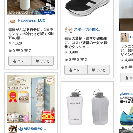
Happiness_LUC
スポーツ応援ROOM
毎日がんばる自分に。1日中
キンキンの冷たさが続くKIN
C
TOの相
...
毎日の通勤・通学や運動用
に、コスパ抜群の一足✨ 軽
￥
4,620
ランニ
量でクッショ
...
ど、普
0
0
7
￥
3,980
ザイン
0
0
2
￥
4,40
コレ
いいね
0
コレ
いいね
コ
꧁𝑩𝑬𝑩𝑬𓊝𝑹𝑶𝑶𝑴꧂