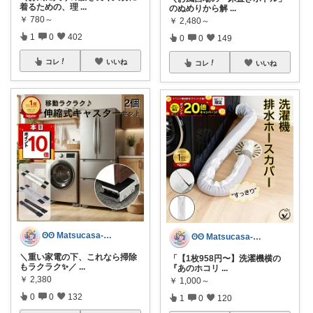
着るための、理
...
のぬめりから解
...
￥
780～
￥
2,480～
1
0
402
0
0
149
コレ
いいね
コレ
いいね
ʘʘ Matsucasa-TooL ʘʘ
ʘʘ Matsucasa-TooL ʘʘ
＼重い家電の下、これなら掃除
「【1枚958円〜】洗濯機横の
もラクラク✨／
...
『あのホコリ
...
￥
2,380
￥
1,000～
0
0
132
1
0
120