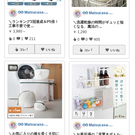
ʘʘ Matsucasa-TooL ʘʘ
ʘʘ Matsucasa-TooL ʘʘ
＼ランキング3冠達成＆P5倍！
＼洗濯乾燥の時間がギュッと短
工事不要で使
...
くなる、魔法の
...
￥
3,980～
￥
1,280
0
1
211
0
0
405
コレ
いいね
コレ
いいね
ʘʘ Matsucasa-TooL ʘʘ
ʘʘ Matsucasa-TooL ʘʘ
＼お気に入りの服を長く大切に
＼お風呂場の「床置きボトル」