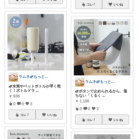
コレ
いいね
ラムネ🌿もっと快適な暮らし 𖠿
ラムネ🌿もっと快適な暮らし 𖠿
🌿水筒やペットボトルが早く乾
く！ボトルドラ
...
🌿ボタンで止められるから、落
ちない「くるく
...
￥
836
￥
1,100
0
0
3
0
0
3
コレ
いいね
コレ
いいね