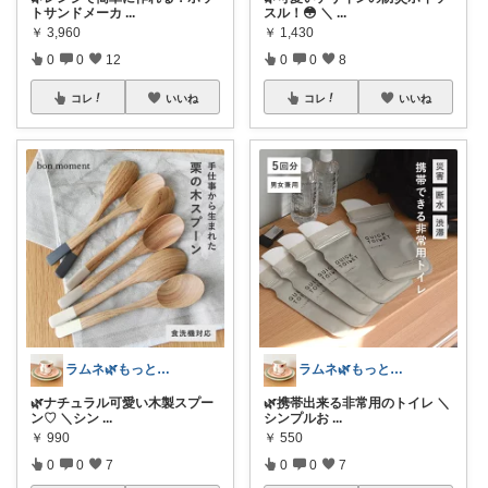
トサンドメーカ
...
スル！😳 ＼
...
￥
3,960
￥
1,430
0
0
12
0
0
8
コレ
いいね
コレ
いいね
ラムネ🌿もっと快適な暮らし 𖠿
ラムネ🌿もっと快適な暮らし 𖠿
🌿ナチュラル可愛い木製スプー
🌿携帯出来る非常用のトイレ ＼
ン♡ ＼シン
...
シンプルお
...
￥
990
￥
550
0
0
7
0
0
7