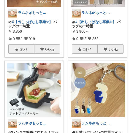
ラムネ🌿もっと快適な暮らし 𖠿
ラムネ🌿もっと快適な暮らし 𖠿
🌿
#【出しっぱなし卒業✨】
バ
🌿
#【出しっぱなし卒業✨】
バ
ッグの一時置
...
ッグの一時置
...
￥
3,850
￥
3,960～
0
1
919
0
2
853
コレ
いいね
コレ
いいね
ラムネ🌿もっと快適な暮らし 𖠿
ラムネ🌿もっと快適な暮らし 𖠿
🌿レンジで簡単に作れる！ホッ
🌿可愛いデザインの防災ホイッ