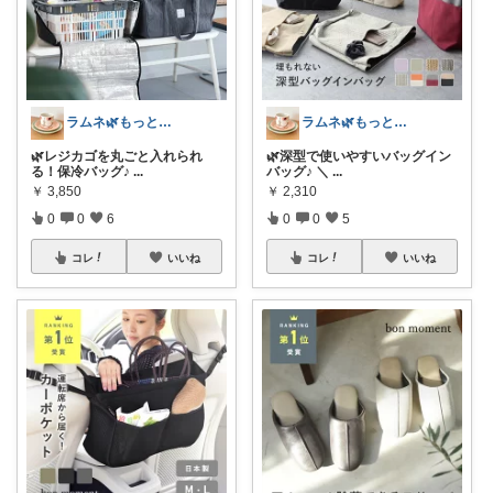
ラムネ🌿もっと快適な暮らし 𖠿
ラムネ🌿もっと快適な暮らし 𖠿
🌿レジカゴを丸ごと入れられ
🌿深型で使いやすいバッグイン
る！保冷バッグ♪
...
バッグ♪ ＼
...
￥
3,850
￥
2,310
0
0
6
0
0
5
コレ
いいね
コレ
いいね