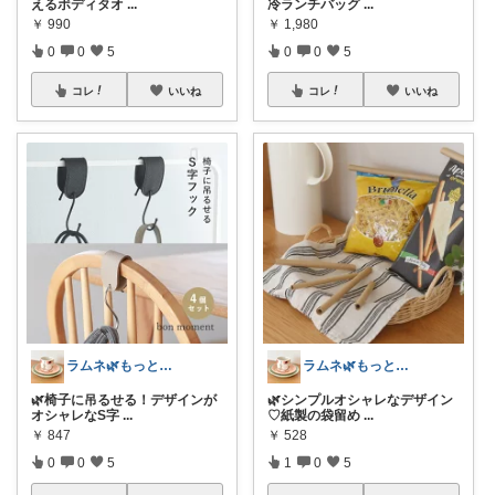
えるボディタオ
...
冷ランチバッグ
...
￥
990
￥
1,980
0
0
5
0
0
5
コレ
いいね
コレ
いいね
ラムネ🌿もっと快適な暮らし 𖠿
ラムネ🌿もっと快適な暮らし 𖠿
🌿椅子に吊るせる！デザインが
🌿シンプルオシャレなデザイン
オシャレなS字
...
♡紙製の袋留め
...
￥
847
￥
528
0
0
5
1
0
5