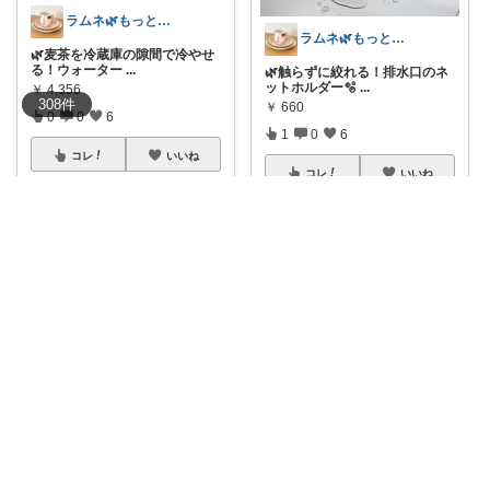
ラムネ🌿もっと快適な暮らし 𖠿
ラムネ🌿もっと快適な暮らし 𖠿
🌿麦茶を冷蔵庫の隙間で冷やせ
る！ウォーター
...
🌿触らずに絞れる！排水口のネ
ットホルダー🫧
...
￥
4,356
308
件
￥
660
0
0
6
1
0
6
コレ
いいね
コレ
いいね
ラムネ🌿もっと快適な暮らし 𖠿
ラムネ🌿もっと快適な暮らし 𖠿
🌿お鍋を変えるだけ！手軽に鉄
分がとれるお味
...
🌿ほったらかしでスープも作れ