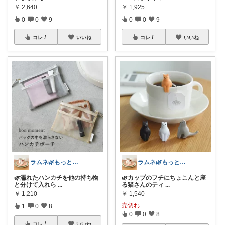
￥
2,640
￥
1,925
0
0
9
0
0
9
コレ
いいね
コレ
いいね
ラムネ🌿もっと快適な暮らし 𖠿
ラムネ🌿もっと快適な暮らし 𖠿
🌿濡れたハンカチを他の持ち物
🌿カップのフチにちょこんと座
と分けて入れら
...
る猫さんのティ
...
￥
1,210
￥
1,540
売切れ
1
0
8
0
0
8
コレ
いいね