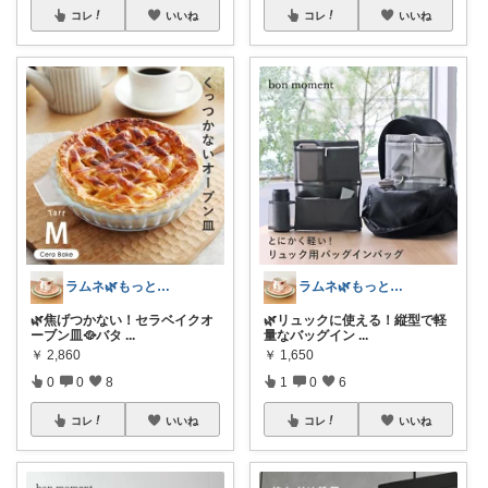
コレ
いいね
コレ
いいね
ラムネ🌿もっと快適な暮らし 𖠿
ラムネ🌿もっと快適な暮らし 𖠿
🌿焦げつかない！セラベイクオ
🌿リュックに使える！縦型で軽
ーブン皿🥘バタ
...
量なバッグイン
...
￥
2,860
￥
1,650
0
0
8
1
0
6
コレ
いいね
コレ
いいね