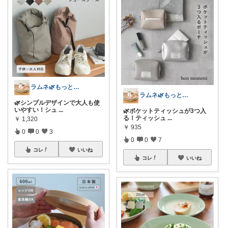
ラムネ🌿もっと快適な暮らし 𖠿
ラムネ🌿もっと快適な暮らし 𖠿
🌿シンプルデザインで大人も使
いやすい！シュ
...
🌿ポケットティッシュが3つ入
る！ティッシュ
...
￥
1,320
￥
935
0
0
3
0
0
7
コレ
いいね
コレ
いいね