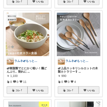
コレ
いいね
コレ
いいね
ラムネ🌿もっと快適な暮らし 𖠿
ラムネ🌿もっと快適な暮らし 𖠿
🌿樹脂製でとにかく軽い！麺ど
🌿上品スッキリシルエットの木
んぶり。割れに
...
製カトラリー🥄
...
￥
1,100
￥
990
0
0
11
0
0
4
コレ
いいね
コレ
いいね