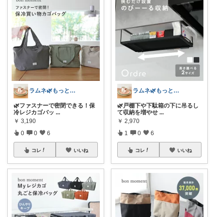
ラムネ🌿もっと快適な暮らし 𖠿
ラムネ🌿もっと快適な暮らし 𖠿
🌿ファスナーで密閉できる！保
🌿戸棚下や下駄箱の下に吊るし
冷レジカゴバッ
...
て収納を増やせ
...
￥
3,190
￥
2,970
0
0
6
1
0
6
コレ
いいね
コレ
いいね