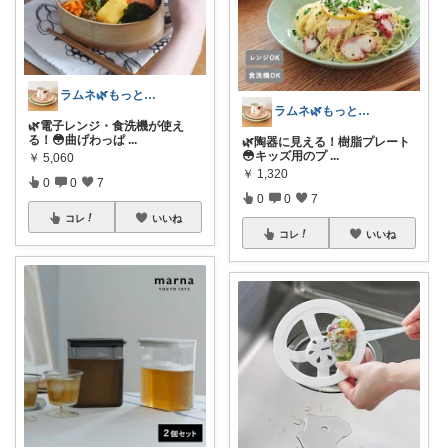
ラムネ🌿もっと快適な暮らし 𖠿
ラムネ🌿もっと快適な暮らし 𖠿
🌿電子レンジ・食洗機が使え
る！😳曲げわっぱ
...
🌿陶器に見える！樹脂プレート
😳キッズ用のプ
...
￥
5,060
￥
1,320
0
0
7
0
0
7
コレ
いいね
コレ
いいね