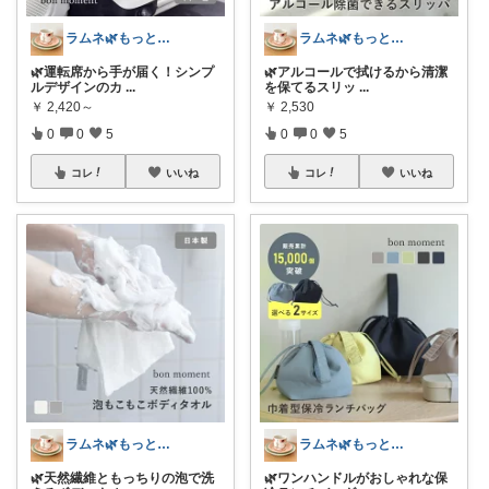
ラムネ🌿もっと快適な暮らし 𖠿
ラムネ🌿もっと快適な暮らし 𖠿
🌿運転席から手が届く！シンプ
🌿アルコールで拭けるから清潔
ルデザインのカ
...
を保てるスリッ
...
￥
2,420～
￥
2,530
0
0
5
0
0
5
コレ
いいね
コレ
いいね
ラムネ🌿もっと快適な暮らし 𖠿
ラムネ🌿もっと快適な暮らし 𖠿
🌿天然繊維ともっちりの泡で洗
🌿ワンハンドルがおしゃれな保