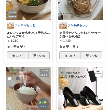
ラムネ🌿もっと快適な暮らし 𖠿
ラムネ🌿もっと快適な暮らし 𖠿
🌿レンジ＆食洗機OK！天然木み
🌿日常使いもしやすい♡カラー
たいなデザイ
...
が選べる半月盆
...
￥
1,210
￥
1,430
0
0
4
0
0
4
コレ
いいね
コレ
いいね