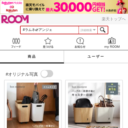
ROOM
楽天トップへ
詳細検索
Feed
見つける
お知らせ
商品
ユーザー
#オリジナル写真