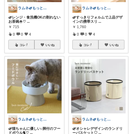
ラムネ🌿もっと快適な暮らし 𖠿
ラムネ🌿もっと快適な暮らし 𖠿
🌿レンジ・食洗機OKの割れない
🌿すっきりフォルムで上品デザ
お茶碗🍚♡
...
インの携帯スリ
...
￥
715
￥
1,760
0
0
4
0
0
4
コレ
いいね
コレ
いいね
ラムネ🌿もっと快適な暮らし 𖠿
ラムネ🌿もっと快適な暮らし 𖠿
🌿猫ちゃんに優しい♪脚付のフー
🌿オシャレデザインのランドリ
ドボウル🐈♡
...
ーバスケット♡
...