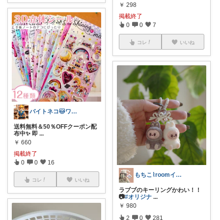
￥
298
掲載終了
0
0
7
コレ
いいね
バイトネコ🐱ワンオペママ喜ぶ便利グッズ
送料無料＆50％OFFクーポン配
布中✨ 即
...
￥
660
掲載終了
0
0
16
もちこ⌇roomインフルエンサー
コレ
いいね
ラブブのキーリングかわい！！
📷
#オリジナ
...
￥
980
2
0
281