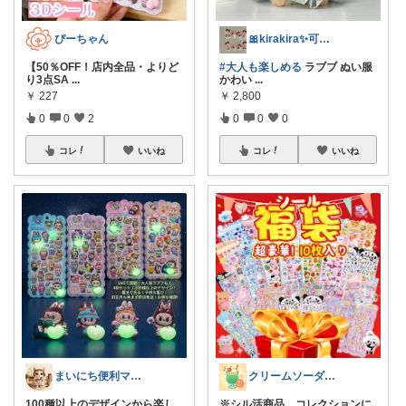
ぴーちゃん
🎀kirakira✨可愛い大好き🎀
【50％OFF！店内全品・よりど
#大人も楽しめる
ラブブ ぬい服
り3点SA
...
かわい
...
￥
227
￥
2,800
0
0
2
0
0
0
コレ
いいね
コレ
いいね
まいにち便利マーケット
クリームソーダ♫昭和平成レトロ好き母
100種以上のデザインから楽し
※シル活商品、コレクションに