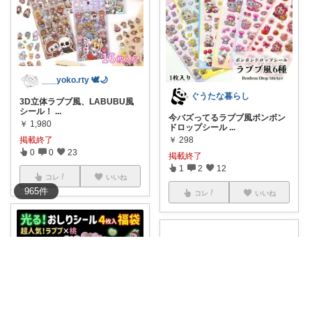
___yoko.rty 🕊🌙
ぐうたな暮らし
3D立体ラブブ風、LABUBU風
シール！
...
今バズってるラブブ風ボンボン
￥
1,980
ドロップシール
...
￥
298
掲載終了
0
0
23
掲載終了
1
2
12
コレ
いいね
965
件
コレ
いいね