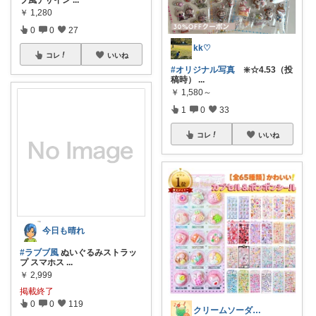
￥
1,280
0
0
27
kk♡
コレ
いいね
#オリジナル写真
❇️☆4.53（投
稿時）
...
￥
1,580～
1
0
33
コレ
いいね
今日も晴れ
#ラブブ風
ぬいぐるみストラッ
プ スマホス
...
￥
2,999
掲載終了
0
0
119
クリームソーダ♫昭和平成レトロ好き母