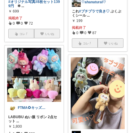
#オリジナル写真
#8枚セット139
♡ahanatural♡
9円
❇
...
￥
699
これ
#プチプラで良き♡
ぷくぷ
くシール
...
掲載終了
￥
199
0
0
72
掲載終了
0
0
87
コレ
いいね
コレ
いいね
FTMA🌻キッズ⭐コスメ⭐フード
LABUBU ぬい服 リボン 2点セ
ット
...
￥
1,800