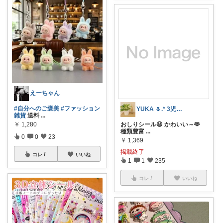
えーちゃん
#自分へのご褒美
#ファッション
YUKA 🌷.* 3児ママ
雑貨
送料
...
￥
1,280
おしりシール😆 かわいい～‪🫶‪
種類豊富
...
0
0
23
￥
1,369
掲載終了
コレ
いいね
1
1
235
コレ
いいね