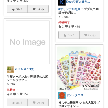
1
1
339
Kozu♡🛒大好き😆💕
#オリジナル写真
ラブブ風？😂
コレ
いいね
姪っ子が欲
...
￥
1,980
掲載終了
1
8
479
コレ
いいね
YUKA 🌷.* 3児ママ
半額クーポンあり🉐 話題のお尻
シールラブブ
...
￥
799
掲載終了
0
0
159
ドン・タコス 防災⚠️生活雑貨アウトドア
推しデコ爆誕💖 いま大人気ラブ
コレ
いいね
ブ風デザイン
...