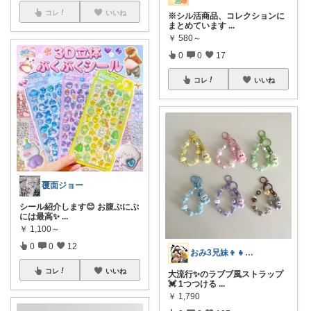
コレ
いいね
※シル活商品、コレクションに
まとめています
...
￥
580～
0
0
17
コレ
いいね
覆面ジョー
シール紹介します😊 お腹ぷにぷ
には最高✨
...
￥
1,100～
0
0
12
おみ3兄妹👦👧👶ママ💐
コレ
いいね
大流行✨のラブブ風ストラップ
💓 1つつける
...
￥
1,790