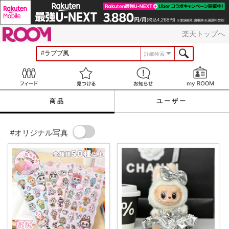
ROOM
楽天トップへ
詳細検索
Feed
見つける
お知らせ
商品
ユーザー
#オリジナル写真