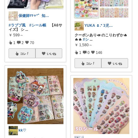
保健師ﾏﾏ✧⁠*゜知育/生活用品/ｼｰﾙ
#ラブブ風
#シール帳
【A6サ
YUKA 🌷.* 3児ママ
イズ】 シ
...
￥
599～
クーポンあり📣 のこりわずか🔥
🔥🔥
#シ
...
1
2
70
￥
1,580～
1
0
146
コレ
いいね
コレ
いいね
kk♡