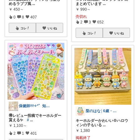
めるラブブ風
...
まとめています
...
￥
450～
￥
990～
売切れ
0
8
407
2
3
652
コレ
いいね
コレ
いいね
保健師ﾏﾏ✧⁠*゜知育/生活用品/ｼｰﾙ
梨のはな│6歳・2歳姉妹ママ
🉐レビュー投稿でキーホルダー
貰える✨️
#
...
キーホルダーかわいい💠ハロウ
ィンの子もいる
...
￥
1,100～
￥
1,380
2
1
401
掲載終了