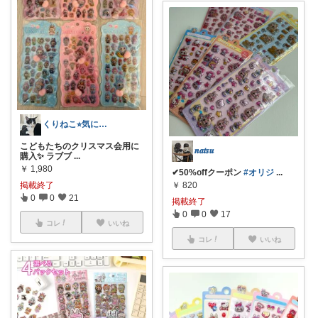
くりねこ⭐︎気になるものを集めてます⭐︎
こどもたちのクリスマス会用に
𝒏𝒂𝒕𝒔𝒖
購入✨ ラブブ
...
￥
1,980
✔︎︎︎︎50%offクーポン
#オリジ
...
￥
820
掲載終了
0
0
21
掲載終了
0
0
17
コレ
いいね
コレ
いいね