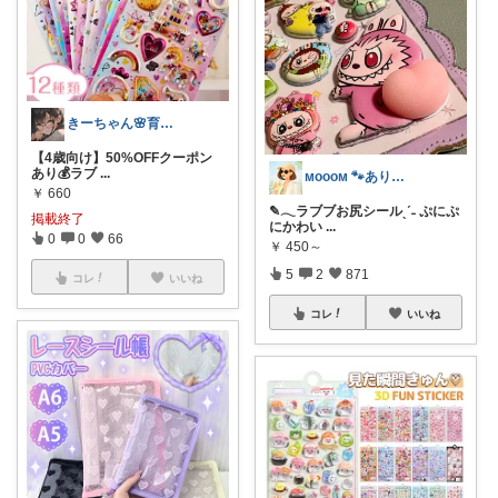
きーちゃん🌸育児グッズお纏め👶
【4歳向け】50%OFFクーポン
あり💰ラブ
...
ᴍᴏᴏᴏᴍ 🐾ありがとうございます🐹
￥
660
✎𓂃ラブブお尻シールˎˊ˗ ぷにぷ
掲載終了
にかわい
...
0
0
66
￥
450～
5
2
871
コレ
いいね
コレ
いいね