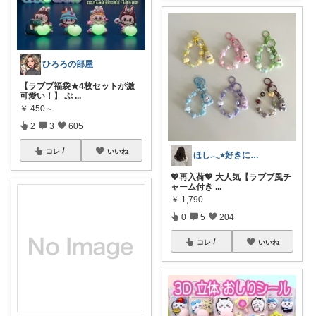
ひろろの部屋
【ラブブ福袋★4枚セットが激
可愛い！】 ぷ
...
￥
450～
2
3
605
コレ
いいね
ほし𓂃٭好きに囲まれた生活
💖再入荷💖 大人気【ラブブ風チ
ャーム付き
...
￥
1,790
0
5
204
コレ
いいね