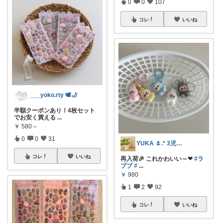
0
0
107
コレ
いいね
___yoko.rty 🕊🌙
半額クーポンあり！4枚セット
でお安く買える
...
￥
580～
0
0
31
YUKA 🌷.* 3児ママ
コレ
いいね
再入荷🎉 これかわいい～❤
#ラ
ブブ
#
...
￥
980
1
2
92
コレ
いいね