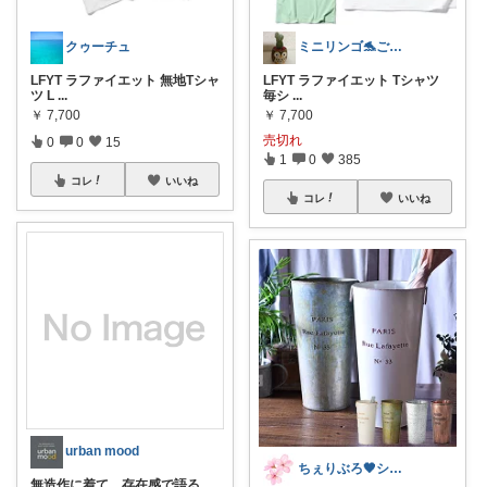
クゥーチュ
ミニリンゴ🐬ご縁に感謝🌻ありがとう
LFYT ラファイエット 無地Tシャ
LFYT ラファイエット Tシャツ
ツ L
...
毎シ
...
￥
7,700
￥
7,700
売切れ
0
0
15
1
0
385
コレ
いいね
コレ
いいね
urban mood
ちぇりぶろ🖤シンプルモダン🤍
無造作に着て、存在感で語る。