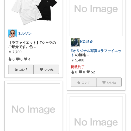
ネルソン
KO#5🏉
【ラファイエット】Tシャツの
ご紹介です。色
...
#オリジナル写真
#ラファイエッ
￥
7,700
ト
の無地
...
0
0
4
￥
5,400
掲載終了
コレ
いいね
0
0
52
コレ
いいね