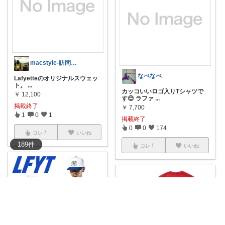
macstyle-訪問に感謝！-
なべなべ
Lafyetteのオリジナルスウェッ
ト。
...
カッコいいロゴ入りTシャツで
￥
12,100
す😊 ラファ
...
掲載終了
￥
7,700
1
0
1
掲載終了
0
0
174
コレ
いいね
189
件
コレ
いいね