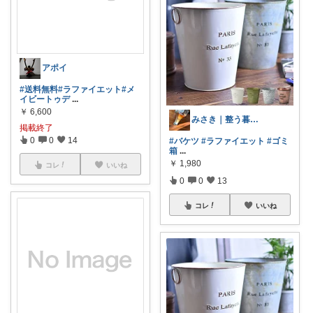
アポイ
#送料無料
#ラファイエット
#メ
イビートゥデ
...
￥
6,600
みさき｜整う暮らしのアイテム
掲載終了
0
0
14
#バケツ
#ラファイエット
#ゴミ
箱
...
￥
1,980
コレ
いいね
0
0
13
コレ
いいね