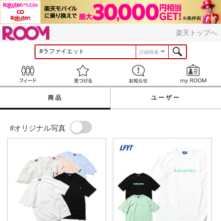
ROOM
楽天トップへ
詳細検索
Feed
見つける
お知らせ
商品
ユーザー
#オリジナル写真