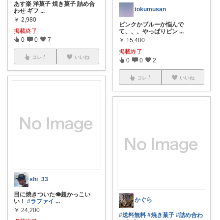
あす楽 洋菓子 焼き菓子 詰め合
tokumusan
わせ ギフ
...
￥
2,980
ピンクかブルーか悩んで
掲載終了
て、、、やっぱりピン
...
0
0
7
￥
15,400
掲載終了
コレ
いいね
0
0
2
コレ
いいね
shi_33
目に焼きついた👁超かっこい
かぐら
い！
#ラファイ
...
￥
24,200
#送料無料
#焼き菓子
#詰め合わ