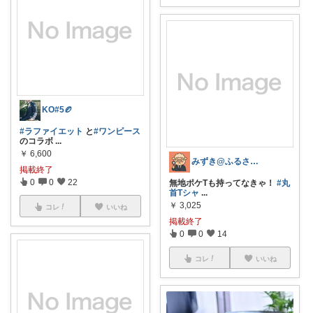
KO#5🏉
#ラファイエット
と
#ワンピース
のコラボ
...
￥
6,600
みずき@ふるさと納税コスパ監査官
掲載終了
0
0
22
無地ポケTも持ってなきゃ！
#丸
首Tシャ
...
￥
3,025
コレ
いいね
掲載終了
0
0
14
コレ
いいね