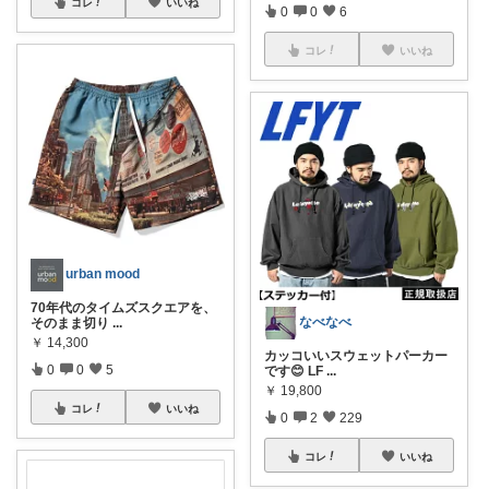
コレ
いいね
0
0
6
コレ
いいね
urban mood
70年代のタイムズスクエアを、
なべなべ
そのまま切り
...
￥
14,300
カッコいいスウェットパーカー
0
0
5
です😊 LF
...
￥
19,800
コレ
いいね
0
2
229
コレ
いいね