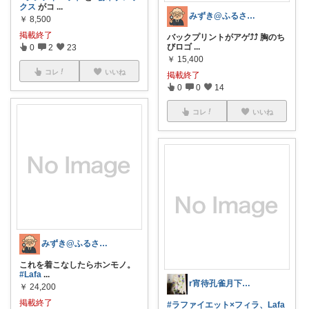
クス
がコ
...
みずき@ふるさと納税コスパ監査官
￥
8,500
掲載終了
バックプリントがアゲ⤴︎⤴︎ 胸のち
びロゴ
...
0
2
23
￥
15,400
コレ
いいね
掲載終了
0
0
14
コレ
いいね
みずき@ふるさと納税コスパ監査官
これを着こなしたらホンモノ。
#Lafa
...
r宵待孔雀月下美人.アイホン15で復活
￥
24,200
掲載終了
#ラファイエット×フィラ、Lafa