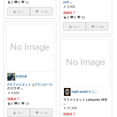
yett
...
0
0
11
￥
4,950
コレ
いいね
掲載終了
0
0
33
コレ
いいね
KO#5🏉
#ラファイエット
と
#ワンピース
のコラボ
...
eight padre☆ご購入感謝です☆
￥
6,600
掲載終了
ラファイエット Lafayette SER
...
0
0
14
￥
37,400
コレ
いいね
掲載終了