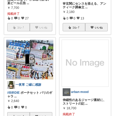
某ビール広告
...
🌸玄関にセンスを添える、アン
ティーク調傘立
...
￥
7,700
￥
2,180
掲載終了
0
0
27
0
0
13
コレ
いいね
コレ
いいね
一夜草 ご縁に感謝
urban mood
#BIRDIE
ポーチセット パリのギ
ャラ
...
伸縮性のあるジャージ素材に、
￥
2,640
ストリートの記
...
0
0
0
￥
18,700
掲載終了