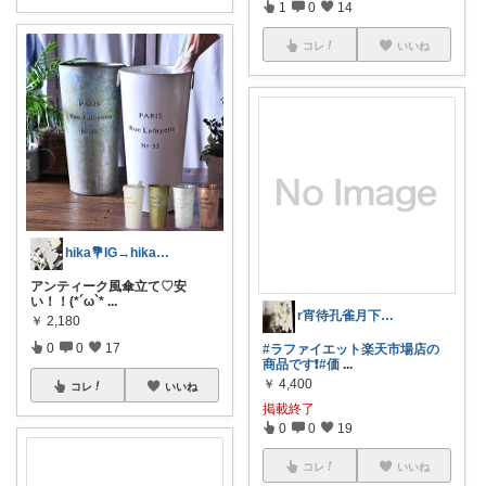
1
0
14
コレ
いいね
hika💐IG→hika___room
アンティーク風傘立て♡安
い！！(*´ω`*
...
r宵待孔雀月下美人.アイホン15で復活
￥
2,180
0
0
17
#ラファイエット楽天市場店の
商品です❗
#価
...
￥
4,400
コレ
いいね
掲載終了
0
0
19
コレ
いいね