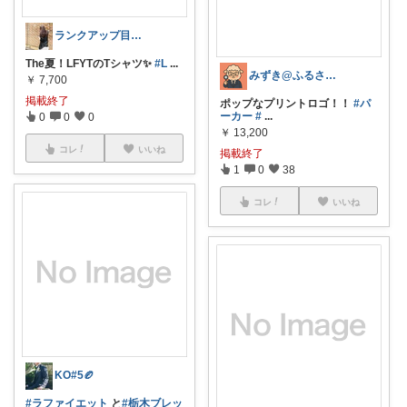
ランクアップ目指して今月頑張ります🔥
The夏！LFYTのTシャツ✨️
#L
...
みずき@ふるさと納税コスパ監査官
￥
7,700
掲載終了
ポップなプリントロゴ！！
#パ
ーカー
#
...
0
0
0
￥
13,200
コレ
いいね
掲載終了
1
0
38
コレ
いいね
KO#5🏉
#ラファイエット
と
#栃木ブレッ