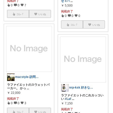
掲載終了
せ
#パ
...
0
0
7
￥
5,500
掲載終了
コレ
いいね
0
0
0
コレ
いいね
macstyle-訪問に感謝！-
ラファイエットのスウェットパ
nrp-ksk 好きなものを好きなだけ
ーカー。 かっ
...
￥
22,000
ラファイエットのこれカッコい
掲載終了
い
#Laf
...
0
0
3
￥
7,150
掲載終了
コレ
いいね