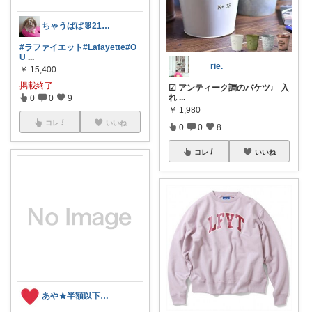
ちゃうぱぱ🐰21日購入感謝です💕🐰
#ラファイエット
#Lafayette
#O
U
...
____rie.
￥
15,400
掲載終了
☑︎ アンティーク調のバケツ♩ 入
れ
...
0
0
9
￥
1,980
コレ
いいね
0
0
8
コレ
いいね
あや★半額以下★DEALコレクション有り