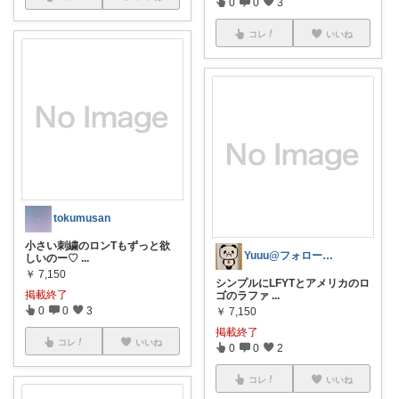
0
0
3
コレ
いいね
tokumusan
小さい刺繍のロンTもずっと欲
Yuuu@フォローありがとうございます！
しいのー♡
...
￥
7,150
シンプルにLFYTとアメリカのロ
掲載終了
ゴのラファ
...
0
0
3
￥
7,150
掲載終了
コレ
いいね
0
0
2
コレ
いいね