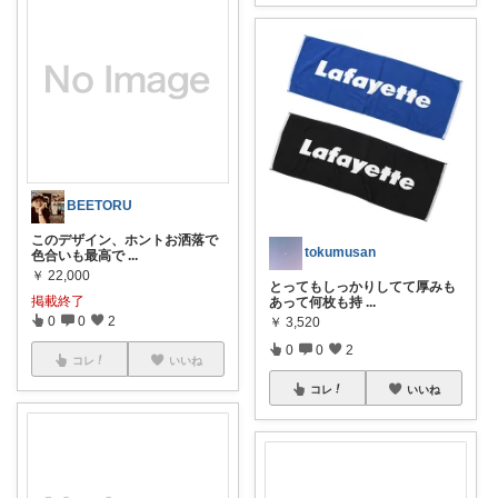
BEETORU
このデザイン、ホントお洒落で
tokumusan
色合いも最高で
...
￥
22,000
とってもしっかりしてて厚みも
掲載終了
あって何枚も持
...
0
0
2
￥
3,520
0
0
2
コレ
いいね
コレ
いいね