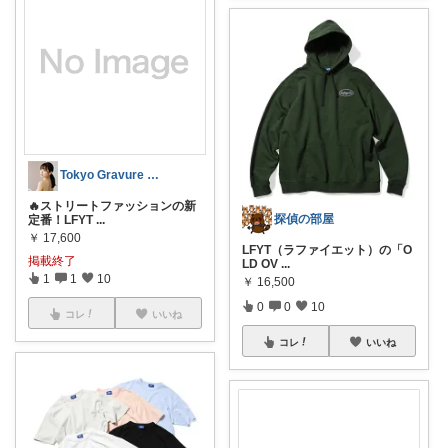
Tokyo Gravure Beats
🔥ストリートファッションの新
探偵の部屋
定番！LFYT
...
￥
17,600
LFYT（ラファイエット）の「O
掲載終了
LD OV
...
1
1
10
￥
16,500
0
0
10
コレ
いいね
コレ
いいね