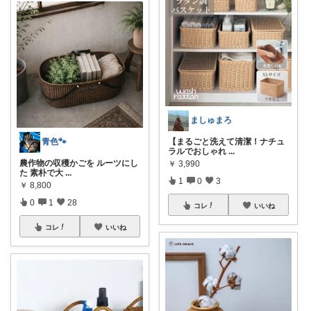
ましゅまろ
【まるごと洗えて清潔！ナチュ
青色🐾
ラルでおしゃれ
...
農作物の収穫かごを ルーツにし
￥
3,990
た 素朴で大
...
1
0
3
￥
8,800
0
1
28
コレ
いいね
コレ
いいね