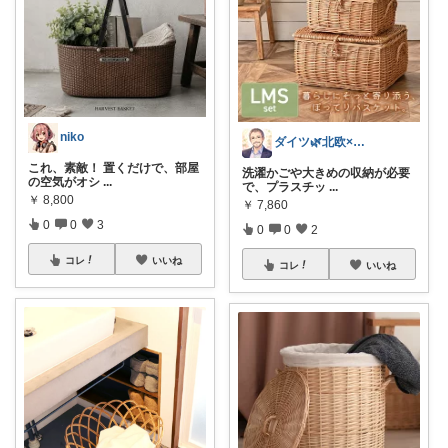
niko
ダイツ🌿北欧×日本｜無理のない道具選び
これ、素敵！ 置くだけで、部屋
洗濯かごや大きめの収納が必要
の空気がオシ
...
で、プラスチッ
...
￥
8,800
￥
7,860
0
0
3
0
0
2
コレ
いいね
コレ
いいね