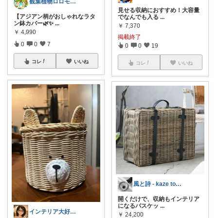
観葉植物ロロモ🌿おしゃれ部屋
見せる収納におすすめ！大容量
【アジアン柄がおしゃれなラタ
でなんでも入る
...
ン鉢カバー🌿✨
...
￥
7,370
￥
4,990
掲載終了
0
0
7
0
0
19
コレ
いいね
コレ
いいね
風と詩 - kaze to uta -
開くだけで、収納もインテリア
になるバスケッ
...
インテリア大好きmama🦄
￥
24,200