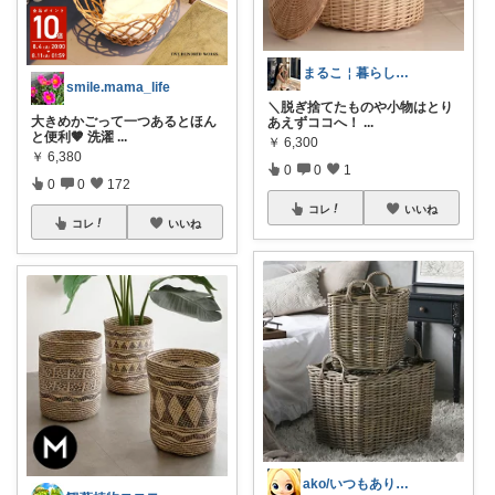
まるこ￤暮らしとおうち美容🫧
smile.mama_life
＼脱ぎ捨てたものや小物はとり
大きめかごって一つあるとほん
あえずココへ！
...
と便利🤎 洗濯
...
￥
6,300
￥
6,380
0
0
1
0
0
172
コレ
いいね
コレ
いいね
ako/いつもありがとう🌈5日感謝