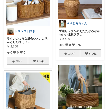
ペペじろうくん
手織りラタンのあたたかみがか
トリッコ｜好きな雑貨・インテリア
わいい北欧フラ
...
ラタンのような風合いと、ころ
￥
5,490
んとした楕円フ
...
0
0
276
￥
2,750
0
0
0
コレ
いいね
コレ
いいね