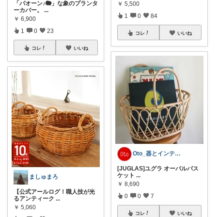
「パオーン♪🐘」な象のプランタ
￥
5,500
ーカバー。
...
1
0
84
￥
6,900
1
0
23
コレ
いいね
コレ
いいね
Oto_器とインテリア
[JUGLAS]ユグラ オーバルバス
ケット
...
ましゅまろ
￥
8,690
【公式アールログ！職人技が光
0
0
7
るアンティーク
...
￥
5,060
コレ
いいね