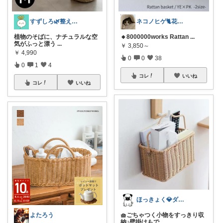
すずしろ🌿整えながら、ゆるく暮らす
ネコノヒゲ🐈花好きオタクの庭🪴
植物のそばに、ナチュラルな空
🔸8000000works Rattan
...
気がふっと漂う
...
￥
3,850～
￥
4,990
0
0
38
0
1
4
コレ
いいね
コレ
いいね
ほっきょく💎ダイヤモンド会員💎
🧺ごちゃつく小物をすっきり収
よたろう
納♪壁掛けもで
...