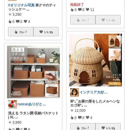
掲載終了
#オリジナル写真
ꕥクマのティ
ッシュケー
...
0
0
11
￥
3,280
コレ
いいね
0
0
4
コレ
いいね
インテリア大好きmama🦄
ꕤ*｡ﾟお家の形をしたメルヘンな
runrunありがとう( ◠‿◠ )
カゴꕤ*｡
...
￥
12,000
洗える ラタン調 収納バスケット
| XL
...
0
0
4
￥
3,990
コレ
いいね
0
0
9