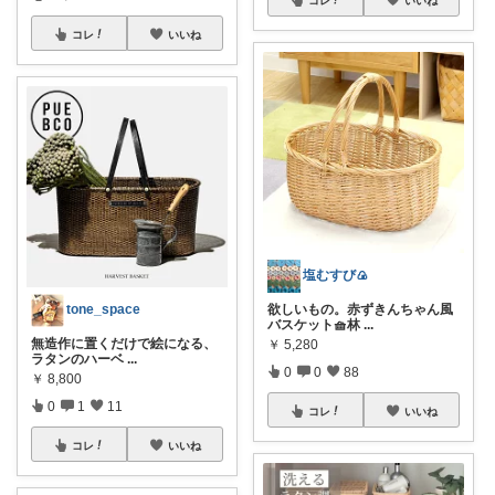
コレ
いいね
塩むすび🍙
欲しいもの。赤ずきんちゃん風
tone_space
バスケット🧺林
...
無造作に置くだけで絵になる、
￥
5,280
ラタンのハーベ
...
0
0
88
￥
8,800
0
1
11
コレ
いいね
コレ
いいね