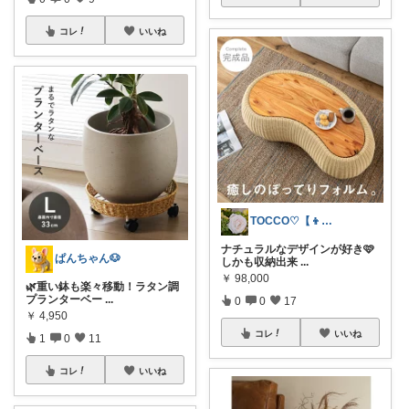
コレ
いいね
TOCCO♡【👦🧒ママ】
ナチュラルなデザインが好き🩷
ぱんちゃん🐶
しかも収納出来
...
￥
98,000
🌿重い鉢も楽々移動！ラタン調
プランターベー
...
0
0
17
￥
4,950
コレ
いいね
1
0
11
コレ
いいね