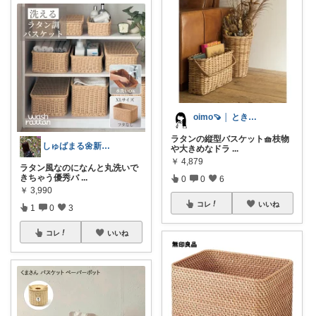
oimo🍠 │ ときめく雑貨とスイーツ
ラタンの縦型バスケット🧺枝物
しゅばまる🌼新生活便利グッズ
や大きめなドラ
...
￥
4,879
ラタン風なのになんと丸洗いで
きちゃう優秀バ
...
0
0
6
￥
3,990
コレ
いいね
1
0
3
コレ
いいね