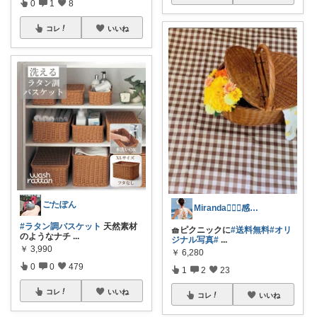
0
1
8
コレ
いいね
ごたぽん
Miranda👰🏻‍♀️感謝🙏
#ラタン調バスケット
天然素材
🧺ピクニックに
#送料無料
#オリ
のようなナチ
...
ジナル写真
#
...
￥
3,990
￥
6,280
0
0
479
1
2
23
コレ
いいね
コレ
いいね