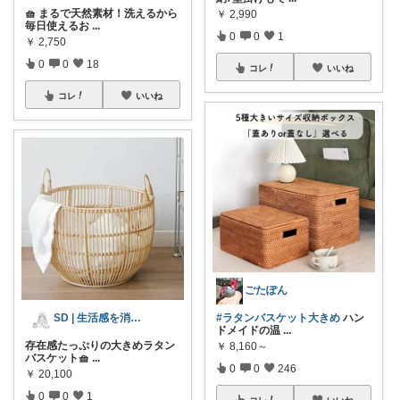
🧺 まるで天然素材！洗えるから
￥
2,990
毎日使えるお
...
0
0
1
￥
2,750
0
0
18
コレ
いいね
コレ
いいね
ごたぽん
#ラタンバスケット大きめ
ハン
SD | 生活感を消す 暮らし
ドメイドの温
...
存在感たっぷりの大きめラタン
￥
8,160～
バスケット🧺
...
0
0
246
￥
20,100
0
0
1
コレ
いいね