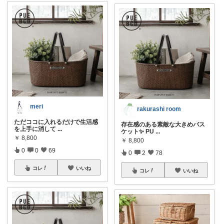
meri
rakurashi room
ただココに入れるだけで生活感
存在感のある素敵な大きめバス
を上手に消して
...
ケット✨ PU
...
￥
8,800
￥
8,800
0
0
69
0
2
78
コレ
いいね
コレ
いいね