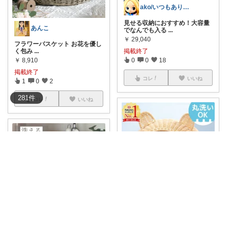
ako/いつもありがとう🌈5日感謝
見せる収納におすすめ！大容量
あんこ
でなんでも入る
...
￥
29,040
フラワーバスケット お花を優し
掲載終了
く包み
...
0
0
18
￥
8,910
掲載終了
コレ
いいね
1
0
2
281
件
コレ
いいね
🌸れな_高ポイントday🛒♩◡̈*
【🐱】我が家に欲しい！猫ちぐ
そら@３児のパパ｜子どもグッズと日用品
ら 大きめ か
...