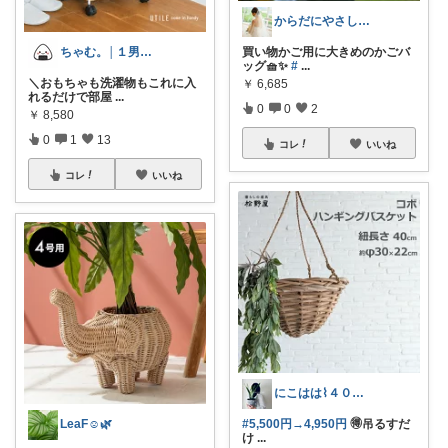
からだにやさしい⭐︎_maaa_3
買い物かご用に大きめのかごバ
ちゃむ。│１男２女＋🐶のふっくらママ
ッグ🧺✨
#
...
＼おもちゃも洗濯物もこれに入
￥
6,685
れるだけで部屋
...
0
0
2
￥
8,580
0
1
13
コレ
いいね
コレ
いいね
にこはは⌇４０代心地いい暮らし
#5,500円→4,950円
🉐吊るすだ
LeaF☺︎🌿
け
...