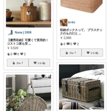
to-ko
収納ボックスって、 プラスチッ
Nana | 1908
クのものだと
...
￥
2,990
【優秀収納】可愛くて実用的！
コストコ派も安
...
0
0
2
￥
3,520
コレ
いいね
0
0
2
コレ
いいね