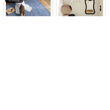
5,551
件
ぴーちゃん
まゆ│プチプラ×ご褒美スイーツ
【 テイジン 公式 】 メランジ ラ
ペットマット 防水 撥水 防滑 滑
グ ラ
...
らない
...
￥
2,999～
￥
5,980～
0
0
3
0
0
4
コレ
いいね
コレ
いいね