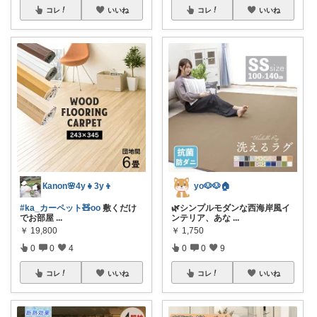
コレ
いいね
コレ
いいね
Кanon🌸4y👧3y👦
yo🐶🐶🏠
#ka_カーペット🧸oo
敷くだけ
🌿シンプルモダンな西海岸風イ
でお部屋
...
ンテリア、あな
...
￥
19,800
￥
1,750
0
0
4
0
0
9
コレ
いいね
コレ
いいね