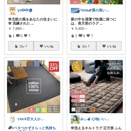
yo🐶🐶🏠
Yana🌿質の高い暮らしのROOM
🌸北欧の風をあなたの住まいに
家の中を清潔で快適に保つに
🌸 洗練された
...
は、長方形のラグ
...
￥
7,980～
￥
5,400～
1
0
7
1
0
7
コレ
いいね
コレ
いいね
clock⏰大人かわいい
みぃ🍎 心地いい暮らし
🌈
#ベタつかずさらっと気持ち
🌸洗えるキルトラグ 正方形 ふん