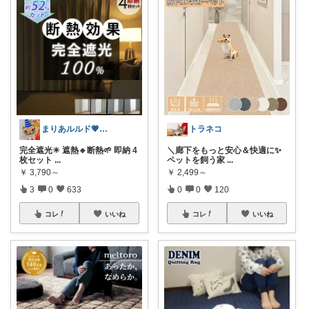
まりあルルド💗ご購入感謝です💗
トラネコ
完全遮光☀ 遮熱🔹断熱🌱 即納 4
＼廊下をもっと安心＆快適に✨
枚セット
...
ペットを飼う家
...
￥
3,790～
￥
2,499～
3
0
633
0
0
120
コレ
いいね
コレ
いいね