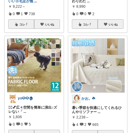
いい☆毛足が無
...
わりわた
...
￥
9,222～
￥
8,990
0
1
738
0
0
2
コレ
いいね
コレ
いいね
yo🐶🐶🏠
かお。☘️
💁‍♀️💕広々空間を簡単に演出♪ズ
暑い季節を快適にしてくれるひ
レない「
...
んやりソファー
...
￥
1,606
￥
2,238～
0
0
5
4
2
665