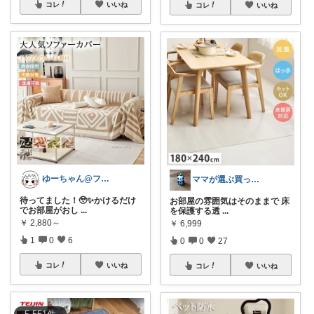
コレ
いいね
コレ
いいね
ゆーちゃん@フォロワーさまから購入💕
ママが選ぶ買ってよかった🌸育児🌸防災
待ってました！🥹✨かけるだけ
お部屋の雰囲気はそのままで 床
でお部屋がおし
...
を保護する透
...
￥
2,880～
￥
6,999
1
0
6
0
0
27
コレ
いいね
コレ
いいね