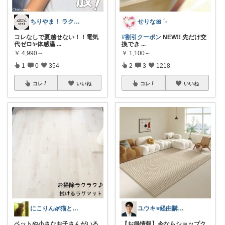
ちりやま！ ラク×便利グッズ🫧
せりな🎀 ´-
コレなしで夏越せない！！電気
#割引クーポン
NEW!! 先だけ交
代ゼロ✨体感温
...
換でき
...
￥
4,990～
￥
1,100～
1
0
354
2
3
1218
コレ
いいね
コレ
いいね
にこりん🌿猫と暮らす主婦のROOM😹
ユウキ⭐️経由購入感謝です！
ペットや小さなお子さんがいる
【お得情報】今ならショップク