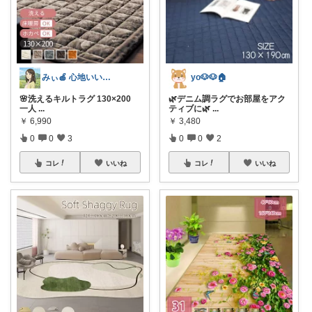
みぃ🍎 心地いい暮らし
yo🐶🐶🏠
🌸洗えるキルトラグ 130×200
🌿デニム調ラグでお部屋をアク
一人
...
ティブに🌿
...
￥
6,990
￥
3,480
0
0
3
0
0
2
コレ
いいね
コレ
いいね