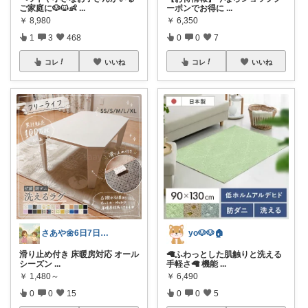
ご家庭に🐶🐱👶
...
ーポンでお得に
...
￥
8,980
￥
6,350
1
3
468
0
0
7
コレ
いいね
コレ
いいね
さあや🌼6日7日有難うございます
yo🐶🐶🏠
滑り止め付き 床暖房対応 オール
🦙ふわっとした肌触りと洗える
シーズン
...
手軽さ🦙 機能
...
￥
1,480～
￥
6,490
0
0
15
0
0
5