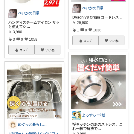
ぺいかの日常
ぺいかの日常
Dyson V8 Origin コードレス
...
ハンディスチームアイロン サッ
￥
29,900
と使えてシ
...
1
0
1036
￥
3,980
3
0
1058
コレ
いいね
コレ
いいね
よっすぃー⌇朝コレ☀楽しい暮らし😇
💡キッチンのあのストレス、こ
めぐっと暮らし🍋朝コレ&いいね周り
れ一枚で解決で
...
#のび〜んと伸縮♪シンクにフィ
￥
2,980