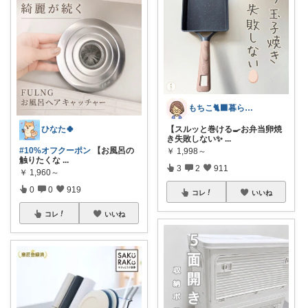
もちこ🐈‍⬛暮らしのお気に入り🌷
【スルッと巻ける🍳お弁当卵焼
ひなた🍀
き失敗しない✨
...
#10%オフクーポン
【お風呂の
￥
1,998～
触りたくな
...
3
2
911
￥
1,960～
0
0
919
コレ
いいね
コレ
いいね