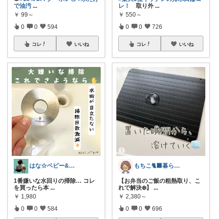
で油汚
...
レ！
取り外
...
￥
99～
￥
550～
0
0
594
0
0
726
コレ
いいね
コレ
いいね
はな☆ベビー&キッズ
もちこ🐈‍⬛暮らしのお気に入り🌷
1番嫌いな水回りの掃除… コレ
【お弁当のご飯の粗熱取り、こ
を買ったら本
...
れで解決❄️】
...
￥
1,980
￥
2,380～
0
0
584
0
0
696