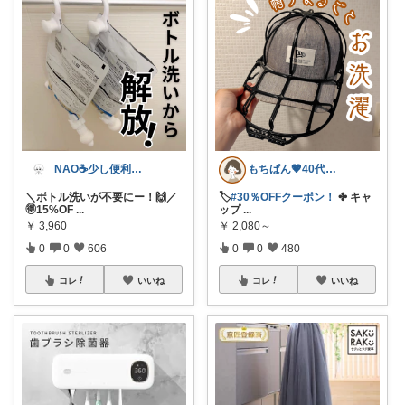
NAO☕️少し便利な僕の家
もちぱん🤎40代主婦のくらしメモ
＼ボトル洗いが不要にー！🙌／
🏷️
#30％OFFクーポン！
✤ キャ
🉐15%OF
...
ップ
...
￥
3,960
￥
2,080～
0
0
606
0
0
480
コレ
いいね
コレ
いいね