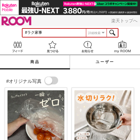
ROOM
楽天トップへ
詳細検索
Feed
見つける
お知らせ
商品
ユーザー
#オリジナル写真