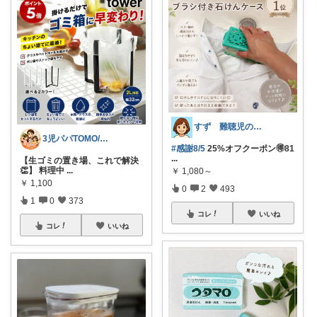
すず 難聴児のママ🦻
3児パパTOMO/暮らしが整う
#感謝8/5
25%オフクーポン🉐81
...
【生ゴミの置き場、これで解決
👏】 料理中
...
￥
1,080～
￥
1,100
0
2
493
1
0
373
コレ
いいね
コレ
いいね