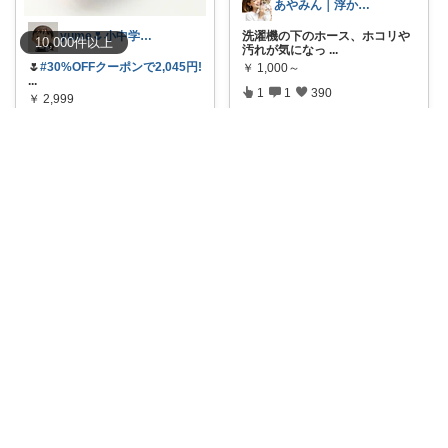
あやみん｜浮かせる収納と快適生活
洗濯機の下のホース、ホコリや
yume🌷小中学生ママ&家事グッズ
10,000
件
以上
汚れが気になっ
...
🌷
#30%OFFクーポンで2,045円!
￥
1,000～
...
1
1
390
￥
2,999
1
0
878
コレ
いいね
コレ
いいね
さくらこ🌸ラクする暮らしnote
疲れてる日は「焼く・煮る・蒸
だいち☕️｜日常にちょうどいいモノ
す」で調理器具
...
#5のつく日×40%OFFクーポン
￥
4,980