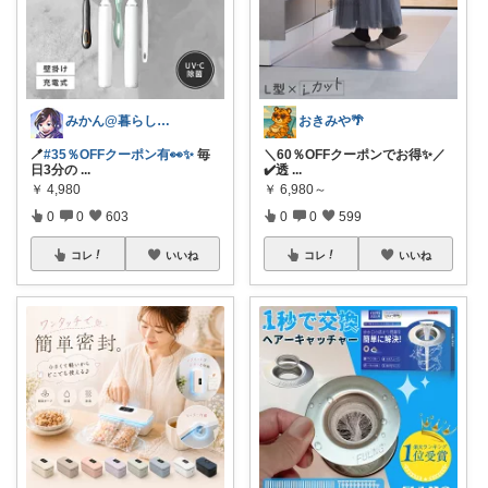
みかん@暮らしのもの／暑さ対策に全力⛱️
おきみや🌴
🪥
#35％OFFクーポン有👀✨
毎
＼60％OFFクーポンでお得✨／
日3分の
...
✔️透
...
￥
4,980
￥
6,980～
0
0
603
0
0
599
コレ
いいね
コレ
いいね