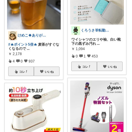
くろうさ🐰転勤族のくらし
けめこ🍀ありがとうございます🤭💕
ワイシャツのエリや袖、白い靴
下の黒ずみ汚れ
...
#🔥ポイント5倍🔥
麦茶がすぐな
くなるので
...
￥
1,094
￥
2,178
0
1
453
4
0
937
コレ
いいね
コレ
いいね