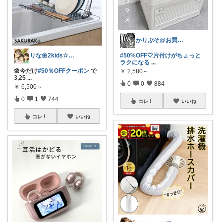
かりぷそ@お買い物の応援します
#50%OFF🤍片付けがちょっと
りな🌼2kids☆毎日をちょっと快適に
ラクになる
...
🌼今だけ
#50％OFFクーポン
で
￥
2,580～
3,25
...
0
0
884
￥
6,500～
0
1
744
コレ
いいね
コレ
いいね