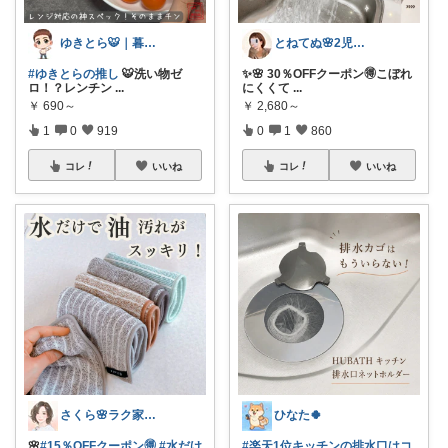
ゆきとら🐯｜暮らしをラクにしたいパパ
とねてぬ🌸2児ママ✿毎日をラク&快適に
#ゆきとらの推し
🐯洗い物ゼ
✨🌸 30％OFFクーポン🉐こぼれ
ロ！？レンチン
...
にくくて
...
￥
690～
￥
2,680～
1
0
919
0
1
860
コレ
いいね
コレ
いいね
さくら🌸ラク家事&便利な生活雑貨🏠️
ひなた🍀
🌸
#15％OFFクーポン🉐
#水だけ
#楽天1位キッチンの排水口はコ