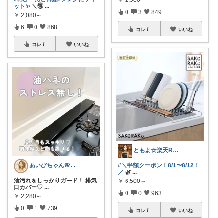
ット✨
＼🉐
...
0
3
849
￥
2,080～
6
0
868
コレ
いいね
コレ
いいね
ともよ☆楽天ROOM
#＼半額クーポン！8/1〜8/12！
あいびちゃん🌸２児mama
／
🌿
...
油汚れをしっかりガード！ 排気
￥
6,500～
口カバー♡
...
0
0
963
￥
2,280～
0
1
739
コレ
いいね