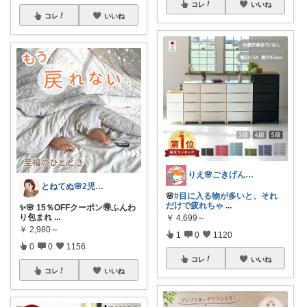
コレ
いいね
コレ
いいね
りえ🌸ごきげんな暮らし🏠🌿
とねてぬ🌸2児ママ✿毎日をラク&快適に
🌸
#目に入る物が多いと、それ
だけで疲れちゃ
...
✨🌸 15％OFFクーポン🉐ふんわ
り包まれ
...
￥
4,699～
￥
2,980～
1
0
1120
0
0
1156
コレ
いいね
コレ
いいね