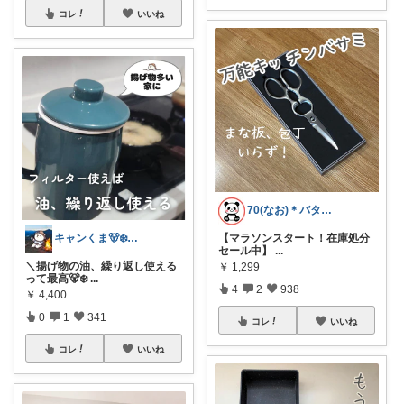
コレ
いいね
70(なお)＊バタバタな毎日をご機嫌に♡
【マラソンスタート！在庫処分
キャンくま🐻‍❄️ママのラク暮らし
セール中】
...
＼揚げ物の油、繰り返し使える
￥
1,299
って最高🐻‍❄
...
4
2
938
￥
4,400
0
1
341
コレ
いいね
コレ
いいね