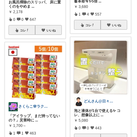
蓄革命🌀✨5倍
...
お風呂掃除のスリッパ、 床に置
くのをやめま
...
￥
3,680
￥
2,178
1
4
557
0
0
647
コレ
いいね
コレ
いいね
どんさん@日々の生活に彩りを
さくらこ🌸ラクする暮らしnote
泡と液体が1台で使える✨ コ
レ、想像以上に
...
「アイラップ、まだ持ってない
の？」災害時に
...
￥
5,080
￥
1,700～
0
0
443
1
1
463