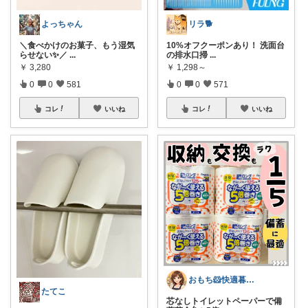
よっちゃん
リラ🐕
＼食べかけのお菓子、もう湿気
10%オフクーポンあり！ 洗面台
らせない✨／
...
の排水口掃
...
￥
3,280
￥
1,298～
0
0
581
0
0
571
コレ
いいね
コレ
いいね
おもち🐹快適暮らし🌸オリ写🪴
たてこ
芯なしトイレットペーパーで備