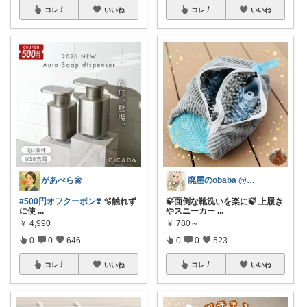
コレ
いいね
コレ
いいね
があべら🌼
廃屋のobaba @ 感謝🙏ほぼ朝コレ
#500円オフクーポン❣️
🫧触れず
🍃面倒な靴洗いを楽に🍃 上履き
に使
...
やスニーカー
...
￥
4,990
￥
780～
0
0
646
0
0
523
コレ
いいね
コレ
いいね