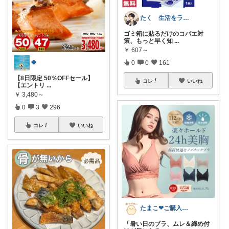
たく 生活をラクにする生活雑貨
ゴミ箱に貼るだけのコバエ対
策、もっと早く知
...
￥
607～
🍀
0
0
161
【8日限定 50％OFFセール】
コレ
いいね
【エントリ
...
￥
3,480～
0
3
296
コレ
いいね
たまこ❤ご購入感謝！
「暑い日のブラ、ムレ＆締め付