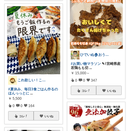
ひでいぬ🏠おうちをアイテムで快適！！
#お買い物マラソン
✎⌇宮崎県産
若鶏もも切
...
￥
15,000～
これ欲しい！これ良かった！©ままお
0
0
347
#夏休み、毎日3食ごはん作るの
コレ
いいね
ほんっっとに
...
￥
5,500
0
0
164
コレ
いいね