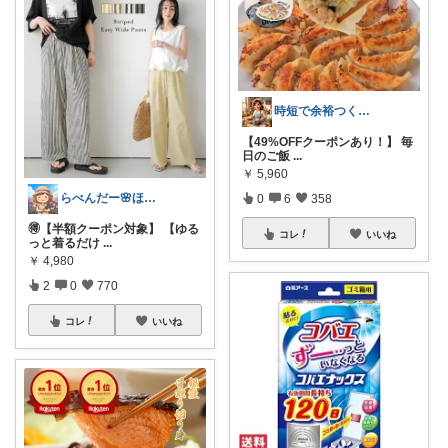
時短で余裕つくる主婦🍀キッチン
【49%OFFクーポンあり！】 毎
日のご飯
...
￥
5,960
らべんだー🌸ほっと癒されるものを
0
6
358
🉐【半額クーポン対象】 【ゆる
コレ
いいね
っと着るだけ
...
￥
4,980
2
0
770
コレ
いいね