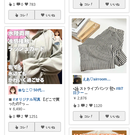
1
0
783
コレ
いいね
コレ
いいね
えあ♡airroom❀ラクして整う暮らし
꧁ ストライプパンツ ꧂
#8/7
🎀なこ♡︎ 50代主婦の"買って正解"
日クー
...
￥
2,876
🎀
#オリジナル写真
【どこで買
ったの?っ
...
3
2
1120
￥
6,490～
0
2
1251
コレ
いいね
コレ
いいね