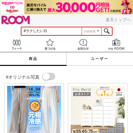
ROOM
楽天トップへ
詳細検索
Feed
見つける
お知らせ
商品
ユーザー
#オリジナル写真