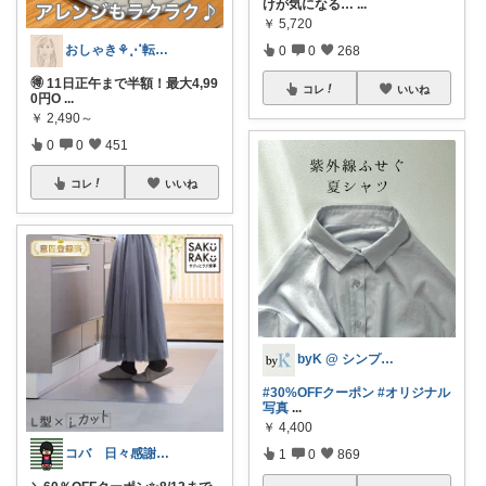
けが気になる…
...
￥
5,720
おしゃき⚘⋰転勤族の4歳👦🏻ママ
0
0
268
🉐 11日正午まで半額！最大4,99
コレ
いいね
0円O
...
￥
2,490～
0
0
451
コレ
いいね
byK @ シンプル好き
#30%OFFクーポン
#オリジナル
写真
...
￥
4,400
コバ 日々感謝✨私のすきなもの帖✨
1
0
869