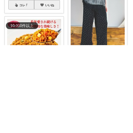
コレ
いいね
10,000
件
以上
おたまさん🌱男の子ママ
＼結局3本目も買いました🤣／
毎年買い足
...
しんごん🏀🦍
￥
5,000
朝ごはんが終わったと思ったら
0
0
97
もう「お昼
...
￥
3,680
コレ
いいね
3
0
814
コレ
いいね