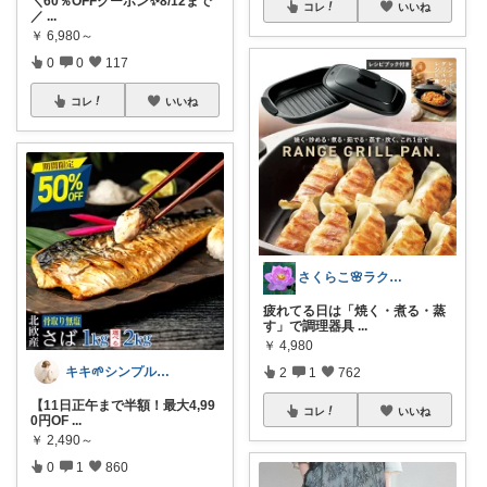
＼60％OFFクーポン✨8/12まで
コレ
いいね
／
...
￥
6,980～
0
0
117
コレ
いいね
さくらこ🌸ラクする暮らしnote
疲れてる日は「焼く・煮る・蒸
す」で調理器具
...
￥
4,980
キキ🌱シンプルおしゃれ服と雑貨
2
1
762
【11日正午まで半額！最大4,99
コレ
いいね
0円OF
...
￥
2,490～
0
1
860