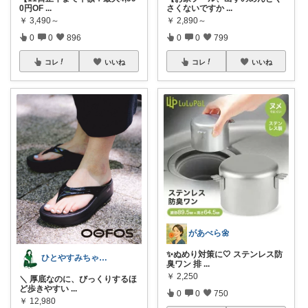
0円OF
...
さくないですか
...
￥
3,490～
￥
2,890～
0
0
896
0
0
799
コレ
いいね
コレ
いいね
があべら🌼
✨ぬめり対策に🤍 ステンレス防
ひとやすみちゃん＊シンプルひとり暮らし
臭ワン 排
...
￥
2,250
＼ 厚底なのに、びっくりするほ
ど歩きやすい
...
0
0
750
￥
12,980