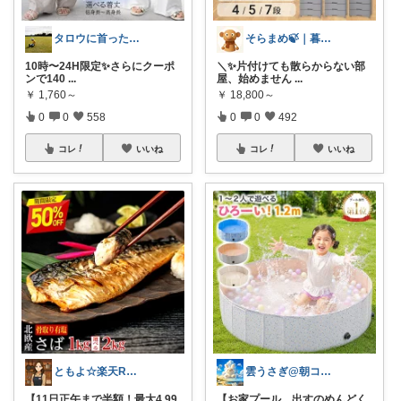
タロウに首ったけ🌞朝コレ
そらまめ🍃｜暮らしの便利グッズ
10時〜24H限定✨さらにクーポ
＼✨片付けても散らからない部
ンで140
...
屋、始めません
...
￥
1,760～
￥
18,800～
0
0
558
0
0
492
コレ
いいね
コレ
いいね
ともよ☆楽天ROOM
雲うさぎ@朝コレ❤良質便利時短グッズ🐰
【11日正午まで半額！最大4,99
【お家プール、出すのめんどく