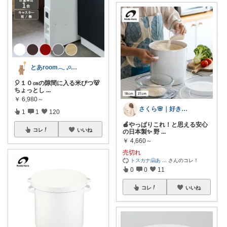
とあroom𓂃 𓈒𓏸心地よい衣食住
🎈１０㎝の隙間に入る米びつ🐻
ちょっとし
...
￥
6,980～
さくら🌸｜好きなものを集める主婦ROO
1
1
120
🍎やっぱりこれ！と思える安心
コレ
いいね
の日本製✨ 野
...
￥
4,660～
売切れ
トスカナ🤗あ
...
さんのコレ！
0
0
11
コレ
いいね