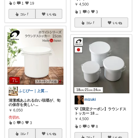
0
1
19
￥
4,500
1
0
3
コレ
いいね
コレ
いいね
ふじぴー｜上質な日常のつくりかた
mizuki
清潔感あふれる白い琺瑯が、旬
の保存を美しい
...
💡【限定クーポン】ラウンドス
￥
6,050
トッカー 18
...
売切れ
￥
4,500
0
0
3
0
0
8
コレ
いいね
コレ
いいね