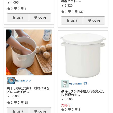
容器セット♪
...
￥
4,096
￥
1,320
0
0
1
2
2
137
コレ
いいね
コレ
いいね
hanyacoro
oyumam_53
梅干しやぬか漬け、味噌作りな
🌿 キッチンの小物入れを変えた
どに ニオイが
...
ら 料理のモ
...
￥
5,500
￥
5,500
1
0
18
売切れ
0
0
3
コレ
いいね