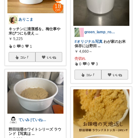
ありこま
キッチンに清潔感を。梅仕事や
green_lamp_room
米びつにも使え
...
￥
5,225
#オリジナル写真
わが家のお米
保存には野田
...
0
0
1
￥
4,660～
コレ
いいね
売切れ
0
0
3
コレ
いいね
ていみ |ていねい未満の暮らし方
野田琺瑯ホワイトシリーズ ラウ
ンド【写真は
...