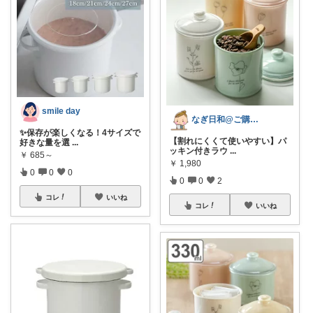
smile day
なぎ日和@ご購入に心から感謝致します。
✨保存が楽しくなる！4サイズで
【割れにくくて使いやすい】パ
好きな量を選
...
ッキン付きラウ
...
￥
685～
￥
1,980
0
0
0
0
0
2
コレ
いいね
コレ
いいね