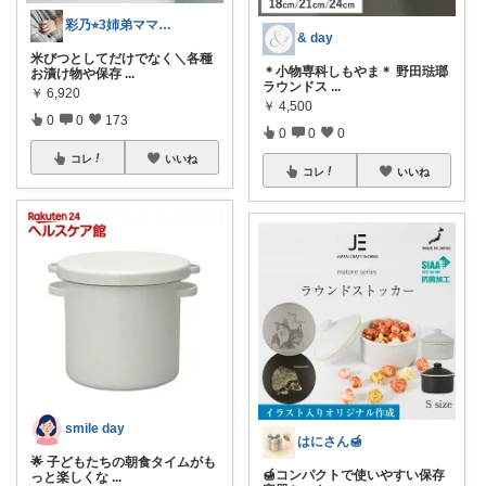
彩乃⭐︎3姉弟ママ💎🏃5♡
& day
米びつとしてだけでなく＼各種
＊小物専科しもやま＊ 野田琺瑯
お漬け物や保存
...
ラウンドス
...
￥
6,920
￥
4,500
0
0
173
0
0
0
コレ
いいね
コレ
いいね
smile day
はにさん🍯
🌟 子どもたちの朝食タイムがも
🍯コンパクトで使いやすい保存
っと楽しくな
...