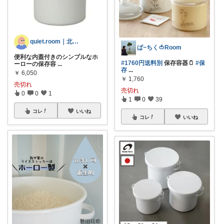
quiet.room｜北欧と暮らしの雑貨
ぱ−ちく🍅Room
便利な内蓋付きのシンプルなホ
#1760円送料別
保存容器🫙
#保
ーローの保存容
...
存
...
￥
6,050
￥
1,760
売切れ
売切れ
0
0
1
1
0
39
コレ
いいね
コレ
いいね