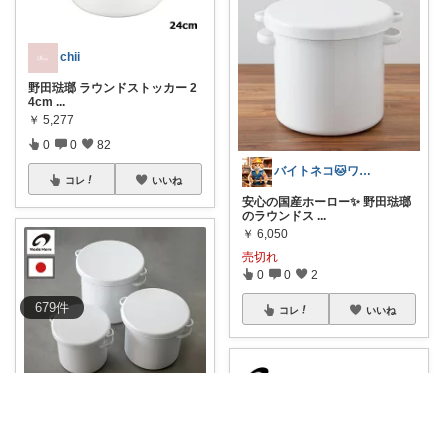
chii ‪
野田琺瑯 ラウンドストッカー 2
4cm
...
￥
5,277
0
0
82
バイトネコ🐱ワンオペママ喜ぶ便利グッズ
コレ
いいね
安心の国産ホーロー✨ 野田琺瑯
のラウンドス
...
￥
6,050
売切れ
0
0
2
679
件
コレ
いいね
はるこま