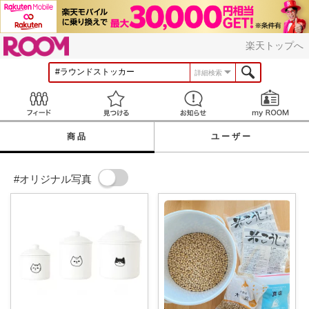
ROOM
楽天トップへ
詳細検索
Feed
見つける
お知らせ
商品
ユーザー
#オリジナル写真