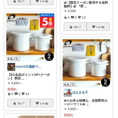
コレ
いいね
🌿【限定クーポン配布中＆送料
無料】🌿 『野
...
￥
4,500
0
0
13
コレ
いいね
ren✨5日感謝です♡🤔
【8/1全品ポイントUP+クーポ
ン】 野田
...
￥
4,660～
売切れ
はなまる子
0
4
43
🍚✨お米も味噌も、全部野田ホ
コレ
いいね
ーローで！✨🍚
...
￥
4,660～
売切れ