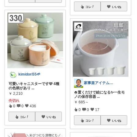
コレ
いいね
kimidori55🌱
家事楽アイテム・お得情報大好き子育てパパ
可愛いキャニスターです🩷 4種
の色柄があり
...
🍚置くだけで絵になる✨一生モ
￥
2,210
ノの保存容器
...
売切れ
￥
685～
0
0
436
0
0
17
コレ
いいね
コレ
いいね