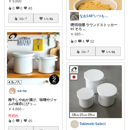
￥
6,600
0
0
40
なお148*いつもありがとうございます
コレ
いいね
\野田琺瑯 ラウンドストッカー
✨/ そろ
...
￥
685～
0
4
52
コレ
いいね
sa-na
梅干しやぬか漬け、味噌やジャ
ムの保存にぴっ
...
￥
4,660～
売切れ
0
1
45
Tokimeki Select