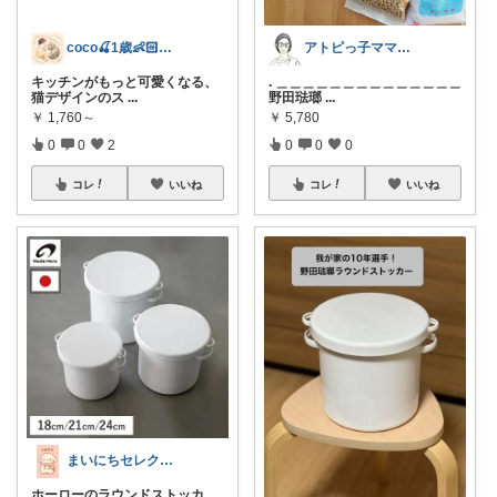
coco🍒1歳👶🏻5歳🐈
アトピっ子ママの購入品🧐購入品のみ投稿
キッチンがもっと可愛くなる、
. ＿＿＿＿＿＿＿＿＿＿＿＿＿＿
猫デザインのス
...
野田琺瑯
...
￥
1,760～
￥
5,780
0
0
2
0
0
0
コレ
いいね
コレ
いいね
まいにちセレクトdays
ホーローのラウンドストッカ