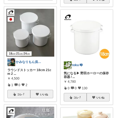
かみなりもん倶楽部
toku 🎼
ラウンドストッカー 18cm 21c
気になる▶︎ 野田ホーローの保存
m 2
...
容器 /
...
￥
4,500
￥
4,780
1
0
2
0
0
130
コレ
いいね
コレ
いいね