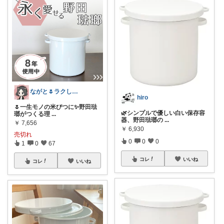
ながと🌷ラクしてときめく暮らし
hiro
🌷一生モノの米びつに✨️野田琺
🌿シンプルで優しい白い保存容
瑯がつくる理
...
器、野田琺瑯の
...
￥
7,656
￥
6,930
売切れ
0
0
0
1
0
67
コレ
いいね
コレ
いいね