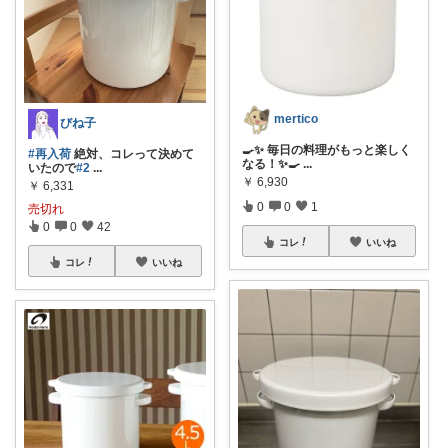
mertico
びね子
🍳✨ 毎日の料理がもっと楽しく
#再入荷
絶対、コレって決めて
なる！✨🍳
...
いたので
#2
...
￥
6,930
￥
6,331
0
0
1
売切れ
0
0
42
コレ
いいね
コレ
いいね