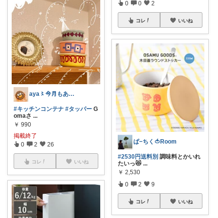
0
0
2
コレ
いいね
aya〻今月もありがとうございます𖧷
#キッチンコンテナ
#タッパー
G
omaさ
...
￥
990
掲載終了
ぱ−ちく🍅Room
0
2
26
#2530円送料別
調味料とかいれ
コレ
いいね
たいっ😻
...
￥
2,530
0
2
9
コレ
いいね