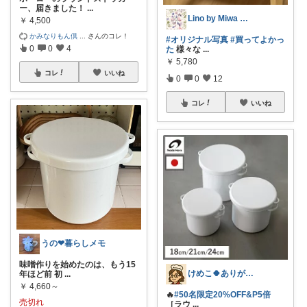
ー、届きました！
...
Lino by Miwa 𓍯整う暮らし
￥
4,500
かみなりもん倶
...
さんのコレ！
#オリジナル写真
#買ってよかっ
0
0
4
た
様々な
...
￥
5,780
コレ
いいね
0
0
12
コレ
いいね
うの❤︎暮らしメモ
味噌作りを始めたのは、もう15
けめこ🍀ありがとうございます🤭💕
年ほど前 初
...
￥
4,660～
🔥
#50名限定20%OFF&P5倍
売切れ
［ラウ
...