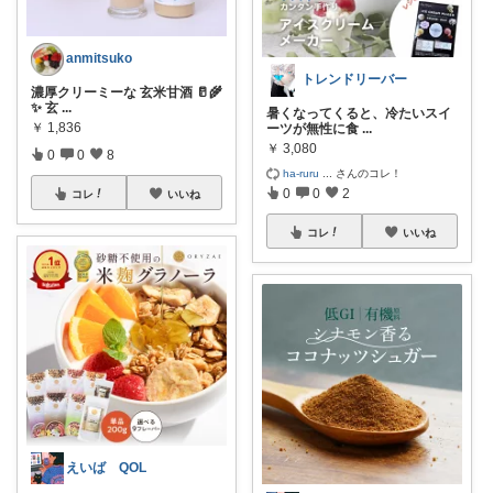
anmitsuko
トレンドリーバー
濃厚クリーミーな 玄米甘酒 🥛🌾
✨ 玄
...
暑くなってくると、冷たいスイ
￥
1,836
ーツが無性に食
...
￥
3,080
0
0
8
ha-ruru
...
さんのコレ！
0
0
2
コレ
いいね
コレ
いいね
えいば QOL