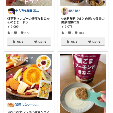
十六夜🐈🐈‍⬛ 暮らしのあれこれ
ぽんぽん
🌖完熟マンゴーの濃厚な甘みを
✨送料無料でまとめ買い♪毎日の
そのまま ドラ
...
健康習慣にお
...
￥
1,099
￥
1,078
0
0
577
0
2
103
コレ
いいね
コレ
いいね
我慢しないヘルシー生活｜時短×健康ごはん
おやつやアレンジに便利なアイ