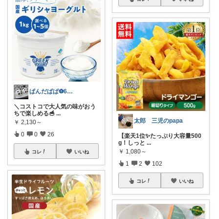
ぱんだぱぱ⚽️6日有難うございます
＼コストコで大人気の味がおう
ちで楽しめる🥣
...
太郎 三児のpapa
￥
2,130～
0
0
26
【楽天1位✨たっぷり大容量500
g！しっと
...
￥
1,080～
コレ
いいね
1
2
102
コレ
いいね