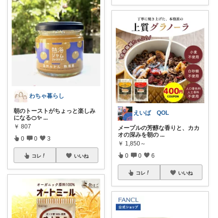
わちゃ暮らし
朝のトーストがちょっと楽しみ
えいば QOL
になる🍊✨
...
￥
807
メープルの芳醇な香りと、カカ
オの深みを朝の
...
0
0
3
￥
1,850～
0
0
6
コレ
いいね
コレ
いいね