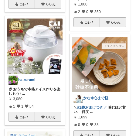
￥
1,000
コレ
いいね
2
0
350
コレ
いいね
ha-rurumi
🍨 おうちで本格アイス作りを楽
しもう♪
...
かな𖧷心まで軽くなる暮らしの記録🌿
￥
3,080
1
1
54
＼
#1袋おまけつき／
噛むほど甘
い、 何度
...
￥
1,699
コレ
いいね
0
0
38
コレ
いいね