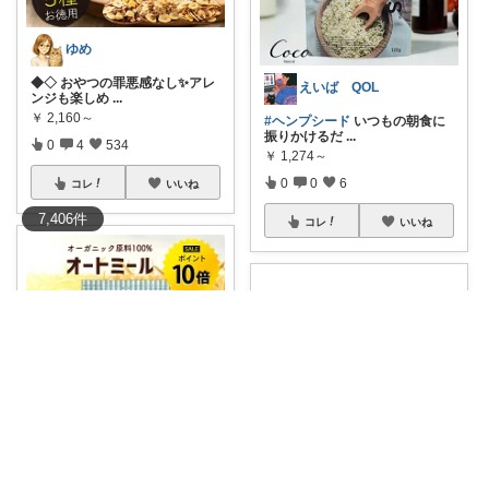
ゆめ
◆◇ おやつの罪悪感なし✨アレ
えいば QOL
ンジも楽しめ
...
￥
2,160～
#ヘンプシード
いつもの朝食に
振りかけるだ
...
0
4
534
￥
1,274～
0
0
6
コレ
いいね
7,406
件
コレ
いいね
たつや｜釣り・海水水槽・ダイエット中
毎日の健康習慣にぴったり✨ 無