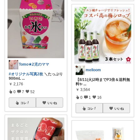
Tomo★2児のママ
melloom
#オリジナル写真2枚
＼たっぷり
900mL
...
【8/11(火)2時までP3倍＆送料無
料✨
...
￥
2,176
￥
3,564
0
7
52
0
1
16
コレ
いいね
コレ
いいね