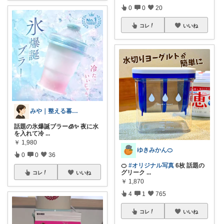
0
0
20
コレ
いいね
みや｜整える暮らし
話題の氷爆誕ブラー🧊✨ 夜に水
を入れて冷
...
￥
1,980
ゆきみかん🍊
0
0
36
🍊
#オリジナル写真
6枚 話題の
グリーク
...
コレ
いいね
￥
1,870
4
1
765
コレ
いいね