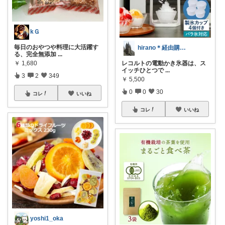
kＧ
毎日のおやつや料理に大活躍す
hirano＊経由購入感謝😊
る、完全無添加
...
￥
1,680
レコルトの電動かき氷器は、ス
イッチひとつで
...
3
2
349
￥
5,500
0
0
30
コレ
いいね
コレ
いいね
yoshi1_oka