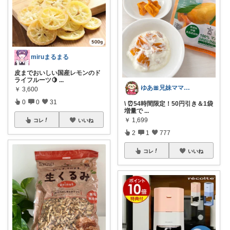
miruまるまる
皮までおいしい国産レモンのド
ライフルーツ🍋
...
ゆあ🎀兄妹ママの育児と暮らし
￥
3,600
0
0
31
\ ⏰54時間限定！50円引き＆1袋
増量で
...
￥
1,699
コレ
いいね
2
1
777
コレ
いいね