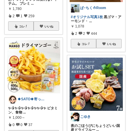
テム。 プレミ
...
ぱ−ちく🍅Room
￥
1,780
2
1
259
#オリジナル写真1枚
黒ゴマ・ア
ーモンド・
...
￥
1,078
コレ
いいね
2
2
444
コレ
いいね
🍀SATO🍀寄って、見てらっしゃい！
​✨🥭✨🥭✨🥭✨🥭✨✨🥭✨ ビタミ
ン、食物
...
こゆき
￥
1,000～
0
0
37
夜のごほうびにちょうどいい国
産ドライフルー
...