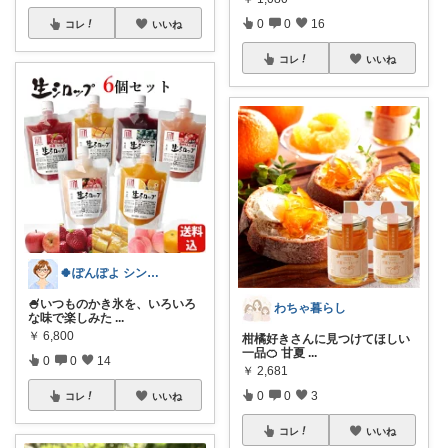
0
0
16
コレ
いいね
コレ
いいね
🍀ぽんぽよ シンプル時短ライフ🍀
🍧いつものかき氷を、いろいろ
わちゃ暮らし
な味で楽しみた
...
￥
6,800
柑橘好きさんに見つけてほしい
一品🍊 甘夏
...
0
0
14
￥
2,681
0
0
3
コレ
いいね
コレ
いいね