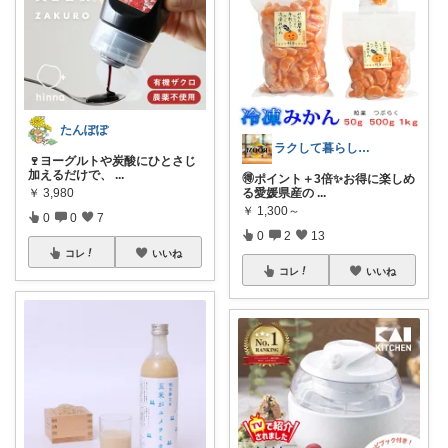
たんぽぽ
ラクして暮らしたい部
🍷ヨーグルトや炭酸にひとさじ
加えるだけで、
...
🉐ポイント＋3倍✨お得に楽しめ
る愛媛県産の
...
￥
3,980
￥
1,300～
0
0
7
0
2
13
コレ
いいね
コレ
いいね