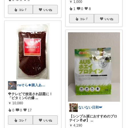
￥
1,000
1
0
8
コレ
いいね
コレ
いいね
rwそら🍀購入ありがとうございます🍀
🌹テレビで放送され話題に！
「ビタミンCの爆
...
￥
10,080
ないない日和🪽
0
0
17
【シンプル派におすすめのプロ
テイン🥛🌿】
...
コレ
いいね
￥
4,190