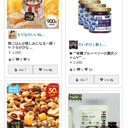
えりな@いいね100%バック💓
朝ごはんが楽しみになる一袋！
だいすけ｜筋トレ×健康食✕バイクROOM
✨ クセが少な
...
￥
1,080
🫐 **有機ブルーベリーの贅沢ジ
ャム✨**
...
0
0
8
￥
2,480
0
1
91
コレ
いいね
コレ
いいね