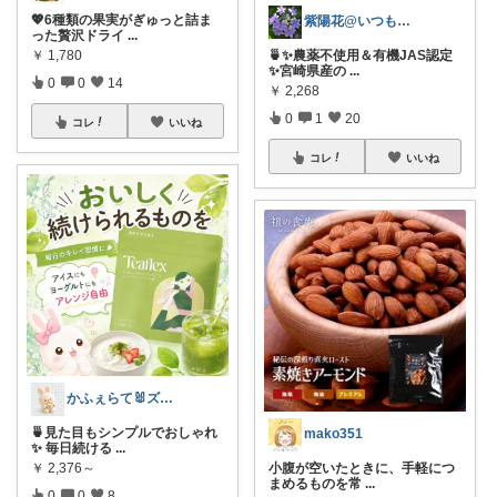
💖6種類の果実がぎゅっと詰ま
紫陽花@いつもありがとうございます💕
った贅沢ドライ
...
￥
1,780
🍵✨農薬不使用＆有機JAS認定
✨宮崎県産の
...
0
0
14
￥
2,268
0
1
20
コレ
いいね
コレ
いいね
かふぇらて🐰ズボラがいつか整う暮らし
🍵見た目もシンプルでおしゃれ
mako351
✨ 毎日続ける
...
￥
2,376～
小腹が空いたときに、手軽につ
まめるものを常
...
0
0
8