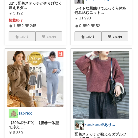
❁⃘*.ﾟ配色ステッチがさりげなく
映えるダ
...
ライトな肌触りでふっくら体を
包み込むニット
...
￥
5,192
￥
11,990
掲載終了
1
2
245
0
0
52
コレ
いいね
コレ
いいね
Tabi*ico
【30%ｵﾌｸｰﾎﾟﾝ】【腹巻一体型
kurukuru🌱ありがとうございます
で冷え
...
￥
5,830
配色ステッチが映えるダブルフ