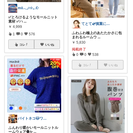
mii𓂃𓈒𓏸☆｡.☪︎
✅️とろけるようなモールニット
素材 ✅️ハ
...
てとて🌿慎重に選ぶ派🧺💚
￥
4,999
ふわふわ極上のあたたかさに包
1
0
576
まれるルームウ
...
￥
5,830
コレ
いいね
掲載終了
0
0
538
コレ
いいね
バイトネコ🐱ワンオペママ喜ぶ便利グッズ
ふんわり暖かいモールニットル
ームウェア🧶✨
...