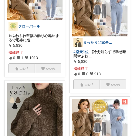
クローバー🍀
✨ふわふわ至福の触り心地✨ ま
るで毛布に包
...
まったり@家事ラク時短アイテム
￥
5,830
#楽天1位
【冷え知らずで幸せ時
掲載終了
間🩷ふわ
...
0
1
1013
￥
5,830
掲載終了
コレ
いいね
0
0
913
コレ
いいね