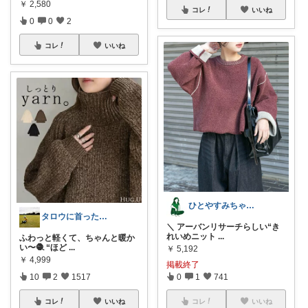
￥
2,580
コレ
いいね
0
0
2
コレ
いいね
ひとやすみちゃん＊シンプルひとり暮らし
タロウに首ったけ🌞朝コレ
＼ アーバンリサーチらしい“き
れいめニット
...
ふわっと軽くて、ちゃんと暖か
い〜🧶 “ほど
...
￥
5,192
￥
4,999
掲載終了
10
2
1517
0
1
741
コレ
いいね
コレ
いいね