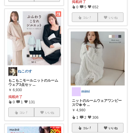
掲載終了
0
5
652
コレ
いいね
ねこのす
もこもこモールニットのルーム
ウェア3点セッ
...
￥
6,930
mimi
掲載終了
ニットのルームウェアワンピー
0
1
131
ス🤍❄️ 今
...
￥
4,980
コレ
いいね
1
2
306
コレ
いいね