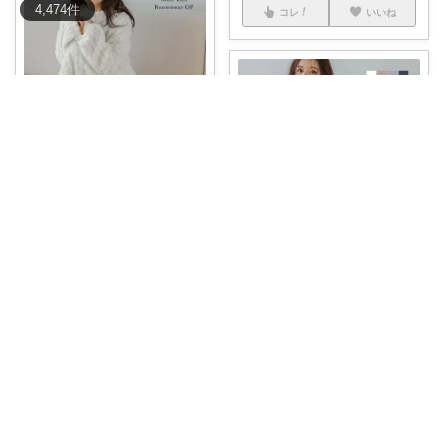
4,474
件
コレ
いいね
𝒥𝒶𝓈𝓂𝒾𝓃𝑒𝒹𝑒𝓌
❁⃘*.ﾟ半額クーポン対象♢ふわふ
わもこも
...
￥
4,980
0
0
103
さっぴー♡40代主婦・楽天おすすめ品紹介
半額クーポンで即確保🫶“着た瞬
コレ
いいね
間ぬくぬく”
...
￥
4,980
0
3
49
コレ
いいね