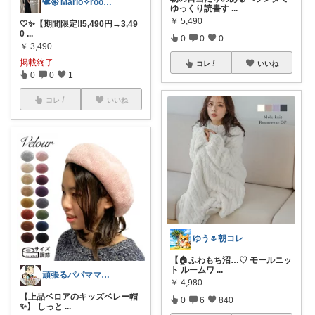
🕊𑁍 Mario✧room 𑁍🕊
ゆっくり読書す
...
￥
5,490
🤍✨【期間限定‼️5,490円→3,49
0
...
0
0
0
￥
3,490
掲載終了
コレ
いいね
0
0
1
コレ
いいね
ゆう🌷朝コレ
【🏠ふわもち沼…♡ モールニッ
ト ルームワ
...
頑張るパパママ応援隊@育児・子供用品紹介
￥
4,980
【上品ベロアのキッズベレー帽
0
6
840
✨】 しっと
...