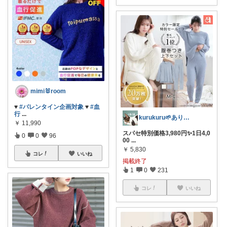
mimi🐰room
♥️
#バレンタイン企画対象
♥️
#血
行
...
kurukuru🌱ありがとうございます
￥
11,990
スパセ特別価格3,980円✨1日4,0
0
0
96
00
...
￥
5,830
コレ
いいね
掲載終了
1
0
231
コレ
いいね