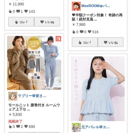
￥
11,990
MeeROOM🥨バッグLOVE❤️
0
1
143
💖半額クーポン対象！ 奇跡の再
販！絶対見逃
...
コレ
いいね
￥
7,980
0
0
516
コレ
いいね
ラブリー🌸皆さんありがとう
モールニット 腹巻付き ルームウ
ェア上下セ
...
￥
5,830
掲載終了
0
2
690
元アパレル🌸エステティシャンのおすすめ