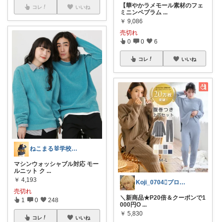
【華やかラメモール素材のフェ
コレ
いいね
ミニンペプラム
...
￥
9,086
売切れ
0
0
6
コレ
いいね
ねこまる🐰学校🐰kids🐰キャンプ
マシンウォッシャブル対応 モー
ルニット ク
...
￥
4,193
Koji_0704🫟プロフも見てね♪
売切れ
＼新商品★P20倍＆クーポンで1
1
0
248
000円O
...
￥
5,830
コレ
いいね