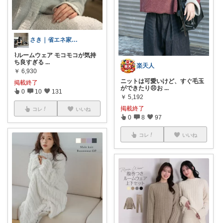
さき｜省エネ家事で整う暮らし
⌇ルームウェア モコモコが気持
ち良すぎる
...
楽天人
￥
6,930
ニットは可愛いけど、すぐ毛玉
掲載終了
ができたり😣お
...
0
10
131
￥
5,192
掲載終了
コレ
いいね
0
8
97
コレ
いいね