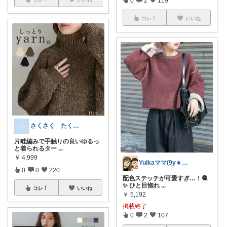
コレ
いいね
さくさく たくさんの訪問感謝です🙇
片畦編みで手触りの良いゆるっ
と着られるター
...
￥
4,999
Yuikaママ(9y👧)🧺
0
0
220
配色ステッチが可愛すぎ…！🧶
✨ ひと目惚れ
...
コレ
いいね
￥
5,192
掲載終了
0
2
107