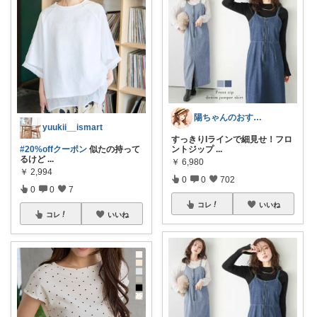
陽ちゃんのおすすめROOM
yuukii__ismart
すっきりIラインで細見せ！フロ
#20%offクーポン
似たの持って
ントジップ
...
るけど
...
￥
6,980
￥
2,994
0
0
702
0
0
7
コレ
いいね
コレ
いいね