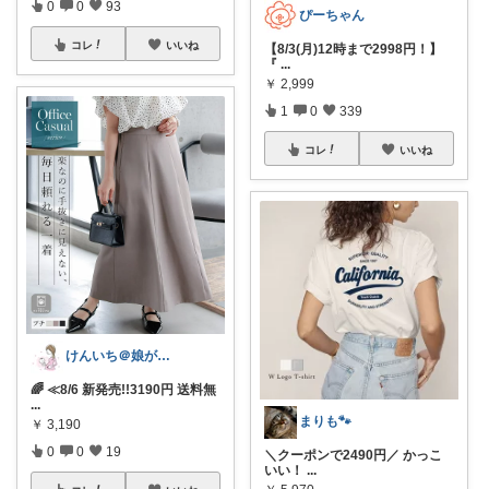
0
0
93
ぴーちゃん
コレ
いいね
【8/3(月)12時まで2998円！】
『
...
￥
2,999
1
0
339
コレ
いいね
けんいち＠娘が喜んだマタニティ用品
🌈 ≪8/6 新発売!!3190円 送料無
...
まりも🐾
￥
3,190
0
0
19
＼クーポンで2490円／ かっこ
いい！
...