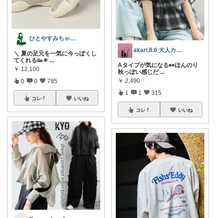
ひとやすみちゃん＊シンプルひとり暮らし
akari.8.6 大人カジュアル服
＼ 夏の足元を一気に今っぽくし
てくれる👟☀
...
Aタイプが気になる👀ほんのり
￥
12,100
秋っぽい感じだ
...
￥
2,490
0
0
785
1
1
315
コレ
いいね
コレ
いいね