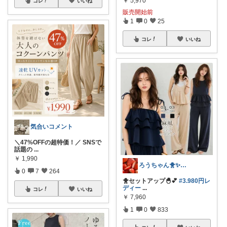
￥
5,970
コレ
いいね
販売開始前
1
0
25
コレ
いいね
気合いコメント
＼47%OFFの超特価！／ SNSで
話題の
...
￥
1,990
ろうちゃん🐥✨フォロワー様から購入💖
0
7
264
🐥セットアップ🐣💕
#3.980円レ
ディー
...
コレ
いいね
￥
7,960
1
0
833