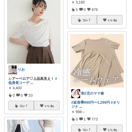
￥
3,180
5
0
876
コレ
いいね
りお
シアーベロア♡上品高見え！
#
低身長コーデ
...
￥
4,400
🦋2児のママ春
0
0
53
#延長🉐990円〜1,299円
#オリ
コレ
いいね
ジナ
...
￥
998～
0
1
773
コレ
いいね