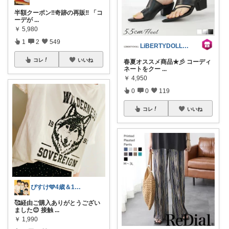
半額クーポン‼️奇跡の再販‼️ 「コ
ーデが
...
￥
5,980
1
2
549
LiBERTYDOLL@コレ！大歓迎
コレ
いいね
春夏オススメ商品★彡 コーディ
ネートをクー
...
￥
4,950
0
0
119
コレ
いいね
ぴすけ🩵4歳＆1歳ママの愛用品
🥰経由ご購入ありがとうござい
ました😊 接触
...
￥
1,990