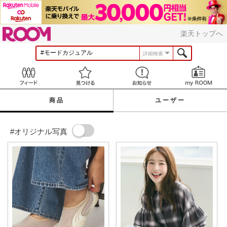
ROOM
楽天トップへ
詳細検索
Feed
見つける
お知らせ
商品
ユーザー
#オリジナル写真