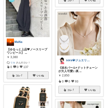
コレ
いいね
MaNa
【ゆるっと上品🖤ノースリーブ
ワンピース】
...
￥
3,380
sora💎ジュエリールーム
リカ
さんのコレ！
0
0
137
《淡水パール×ドットチェーン
が大人可愛い真
...
￥
2,850
コレ
いいね
0
0
93
コレ
いいね