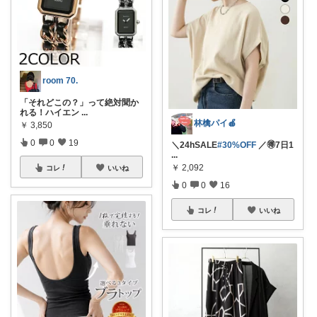
room 70.
「それどこの？」って絶対聞か
れる！ハイエン
...
林檎パイ🍎
￥
3,850
0
0
19
＼24hSALE
#30%OFF
／🉐7日1
...
￥
2,092
コレ
いいね
0
0
16
コレ
いいね