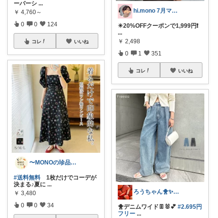
ーバーシ
...
hi.mono 7月マラソン感謝🥰
￥
4,760～
0
0
124
✴️20%OFFクーポンで1,999円❗️
...
￥
2,498
コレ
いいね
0
1
351
コレ
いいね
〜MONOの珍品堂〜
#送料無料
1枚だけでコーデが
決まる♪夏に
...
ろうちゃん🐥✨フォロワー様から購入💖
￥
3,480
0
0
34
🐥デニムワイド👖🐰💕
#2.695円
フリー
...