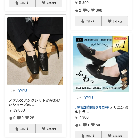
￥
5,390
コレ
いいね
2
0
868
コレ
いいね
Y♡U
Y♡U
メタルのアンクレットがかわい
いシューズ🥿
...
#開始2時間50％OFF
オリエンタ
￥
19,800
ルトラ
...
￥
7,900
0
0
28
0
1
60
コレ
いいね
コレ
いいね