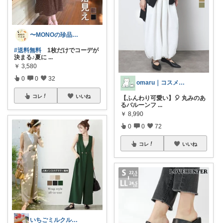
〜MONOの珍品堂〜
#送料無料
1枚だけでコーデが
決まる♪夏に
...
￥
3,580
0
0
32
omaru｜コスメと大人女子の暮らし
コレ
いいね
【ふんわり可愛い】🎈 丸みのあ
るバルーンフ
...
￥
8,990
0
0
72
コレ
いいね
いちごミルクル 育児 美容 洋服など