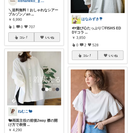
Renaneko_まったりな生活
＼送料無料！おしゃれなシアー
ブルゾン／an
...
はなみずき💐
￥
6,990
1
0
707
🐟遊び心たっぷり♡FISHS ED
DYコラ
...
￥
3,850
コレ
いいね
0
2
528
コレ
いいね
ねむこ🐿
🐿両面主役の前後2way 襟の開
け方で表情
...
￥
4,290