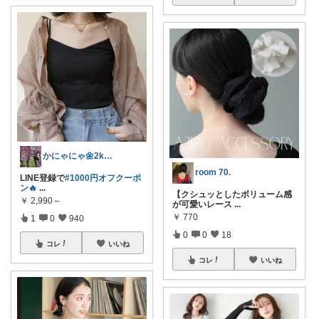
かにゃにゃ🌼2kids mama
room 70.
LINE登録で
#1000円オフクーポ
ン🔥
...
【クシュッとしたボリューム感
￥
2,990～
が可愛いレース
...
￥
770
1
0
940
0
0
18
コレ
いいね
コレ
いいね