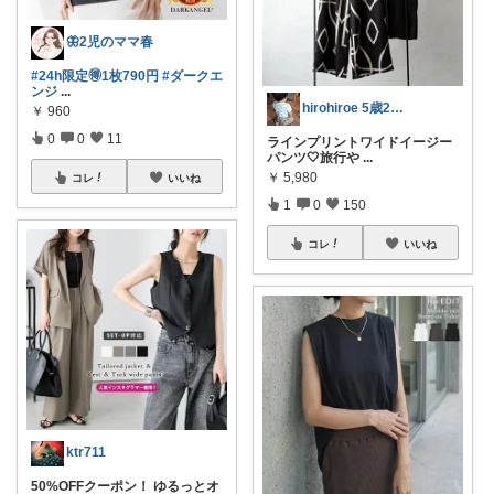
🦋2児のママ春
#24h限定🉐1枚790円
#ダークエ
ンジ
...
hirohiroe 5歳2歳👦👧
￥
960
0
0
11
ラインプリントワイドイージー
パンツ🤍旅行や
...
￥
5,980
コレ
いいね
1
0
150
コレ
いいね
ktr711
50%OFFクーポン！ ゆるっとオ