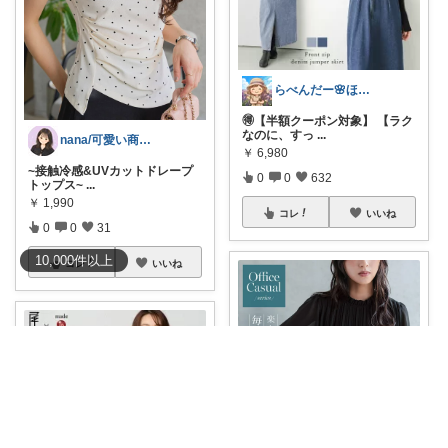
らべんだー🌸ほっと癒されるものを
🉐【半額クーポン対象】 【ラク
なのに、すっ
...
nana/可愛い商品を共有
￥
6,980
~接触冷感&UVカットドレープ
0
0
632
トップス~
...
￥
1,990
コレ
いいね
0
0
31
10,000
件
以上
コレ
いいね