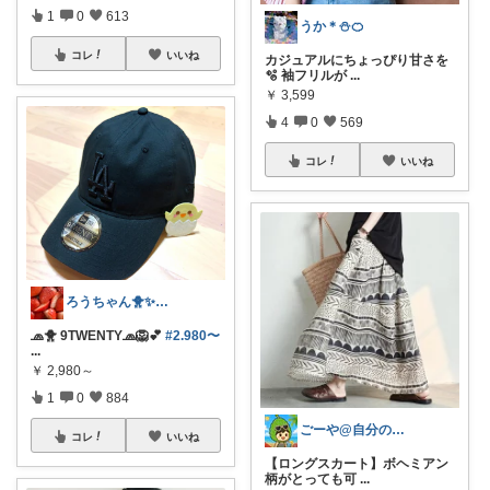
1
0
613
うか＊⛄️🍊
コレ
いいね
カジュアルにちょっぴり甘さを
🫧 袖フリルが
...
￥
3,599
4
0
569
コレ
いいね
ろうちゃん🐥✨フォロワー様から購入💖
🧢🐥 9TWENTY🧢🦁💕
#2.980〜
...
￥
2,980～
1
0
884
ごーや@自分の機嫌は自分でとる人🌻
コレ
いいね
【ロングスカート】ボヘミアン
柄がとっても可
...