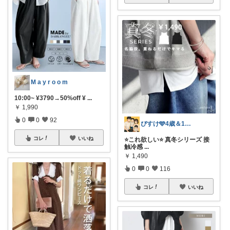
M a y r o o m
10:00~ ¥3790→50%off ¥
...
￥
1,990
0
0
92
ぴすけ🩵4歳＆1歳ママの愛用品
コレ
いいね
⭐️これ欲しい⭐️ 真冬シリーズ 接
触冷感
...
￥
1,490
0
0
116
コレ
いいね