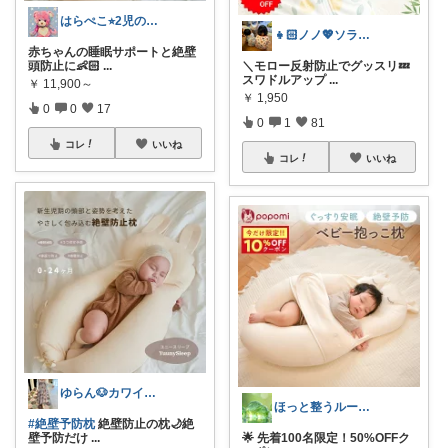
はらぺこ⭐︎2児のママ
👧🏻ノノ💖ソラ👶🏻
赤ちゃんの睡眠サポートと絶壁
頭防止に👶🏻
...
＼モロー反射防止でグッスリ💤
スワドルアップ
...
￥
11,900～
￥
1,950
0
0
17
0
1
81
コレ
いいね
コレ
いいね
ゆらん🐶カワイイ物コレクター
ほっと整うルーム🌿
#絶壁予防枕
絶壁防止の枕🌙絶
壁予防だけ
...
🌟 先着100名限定！50%OFFク