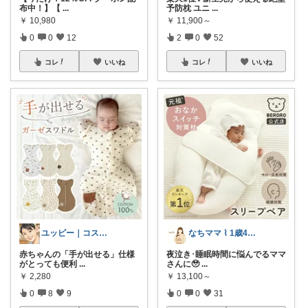
布中！】【
...
予防枕 ユニ
...
￥
10,980
￥
11,900～
0
0
12
2
0
52
コレ
いいね
コレ
いいね
ユッピー｜コスメと子育てROOM
なちママ ⌇ 1歳4歳ママ
赤ちゃんの「手が出せる」仕様
夜泣き･睡眠時間に悩んでるママ
がとっても便利
...
さんに‪‪🥹
...
￥
2,280
￥
13,100～
0
8
9
0
0
31