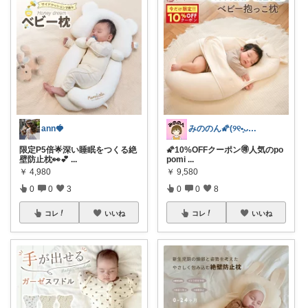
ann🍓
みののん🌠(୨୧•͈ᴗ•͈)感謝♡
限定P5倍🌟深い睡眠をつくる絶
🌠10%OFFクーポン🉐人気のpo
壁防止枕👀💕
...
pomi
...
￥
4,980
￥
9,580
0
0
3
0
0
8
コレ
いいね
コレ
いいね