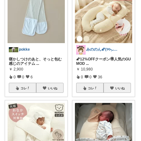
pokke
みののん🌠(୨୧•͈ᴗ•͈)感謝♡
寝かしつけのあと、そっと包む
🌠12%OFFクーポン🉐人気のGU
感じのアイテム
...
MOD
...
￥
2,900
￥
10,980
0
0
6
0
0
36
コレ
いいね
コレ
いいね