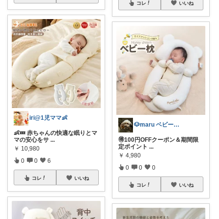
コレ
いいね
iri@1児ママ👶
🐶maru ベビーお得＆口コミ情報🐶
👶💤 赤ちゃんの快適な眠りとマ
マの安心をサ
...
🉐100円OFFクーポン＆期間限
定ポイント
...
￥
10,980
￥
4,980
0
0
6
0
0
0
コレ
いいね
コレ
いいね