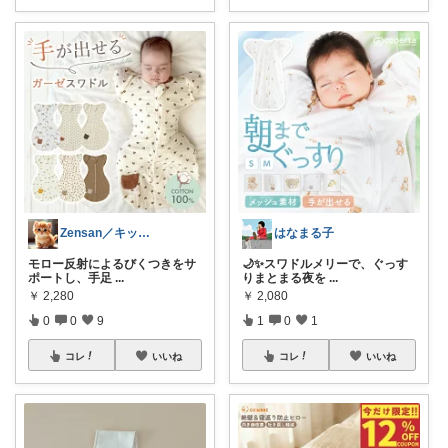
Zensan／キッズ☆ベビーROOM
はなまる子
モロー反射によるびくつきをサ
🌙✨スワドルメリーで、ぐっす
ポートし、手足
...
りまとまる夜を
...
￥
2,280
￥
2,080
0
0
9
1
0
1
コレ
いいね
コレ
いいね