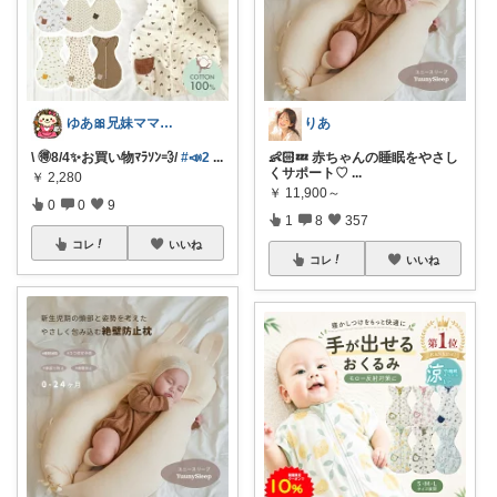
ゆあ🎀兄妹ママの育児と暮らし
りあ
\ 🉐8/4✨お買い物ﾏﾗｿﾝ💨/
#📣2
...
👶🏻💤 赤ちゃんの睡眠をやさし
くサポート♡
...
￥
2,280
￥
11,900～
0
0
9
1
8
357
コレ
いいね
コレ
いいね