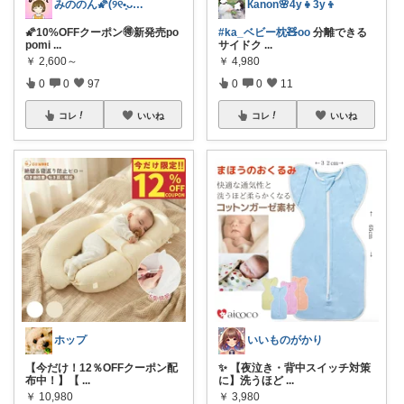
みののん🌠(୨୧•͈ᴗ•͈)感謝♡
Кanon🌸4y👧3y👦
🌠10%OFFクーポン🉐新発売po
#ka_ベビー枕🧸oo
分離できる
pomi
...
サイドク
...
￥
2,600～
￥
4,980
0
0
97
0
0
11
コレ
いいね
コレ
いいね
ホップ
いいものがかり
【今だけ！12％OFFクーポン配
✨ 【夜泣き・背中スイッチ対策
布中！】【
...
に】洗うほど
...
￥
10,980
￥
3,980