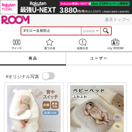
ROOM
楽天トップへ
詳細検索
Feed
見つける
お知らせ
商品
ユーザー
#オリジナル写真