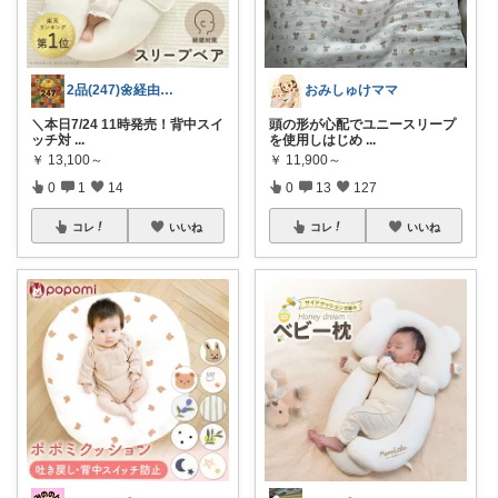
2品(247)🌼経由購入感謝です🌼
おみしゅけママ
＼本日7/24 11時発売！背中スイ
頭の形が心配でユニースリープ
ッチ対
...
を使用しはじめ
...
￥
13,100～
￥
11,900～
0
1
14
0
13
127
コレ
いいね
コレ
いいね