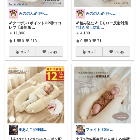
みののん🌠(୨୧•͈ᴗ•͈)感謝♡
みののん🌠(୨୧•͈ᴗ•͈)感謝♡
🌠クーポン+ポイントUP🉐ココ
🌠包み込む🎵【モロー反射対策
レブ【最新版
...
#吐き戻し防止
...
￥
11,800
￥
4,180
1
0
213
0
0
71
コレ
いいね
コレ
いいね
✽あんこ姫✽購入ありがとうございます♪
フェイト 30日感謝です😊
【今だけ！12％OFFクーポン配
楽天1位✨新生児から使える絶壁