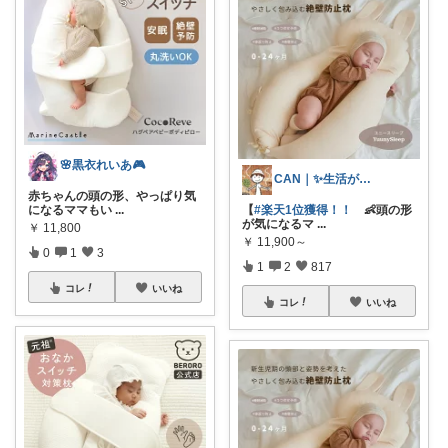
🌸黒衣れいあ🎮
CAN｜✨生活が楽になる✨
赤ちゃんの頭の形、やっぱり気
になるママもい
...
【
#楽天1位獲得！！
👶頭の形
が気になるマ
...
￥
11,800
￥
11,900～
0
1
3
1
2
817
コレ
いいね
コレ
いいね