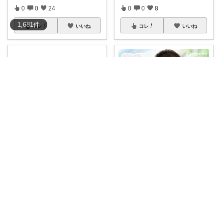
0
0
24
0
0
8
1,681
件
コレ
いいね
コレ
いいね
Saki ⌇ 3兄妹ママ⌇白目育児🙄
シキ★ママの暮らし、キッズ
モロー反射で起きてしまう赤ち
🌿💤✨
#クーポン利用で30%OF
ゃんにぜひ着せ
...
F
🌟🌸
...
￥
2,980
￥
2,080
0
0
14
0
0
13
コレ
いいね
コレ
いいね