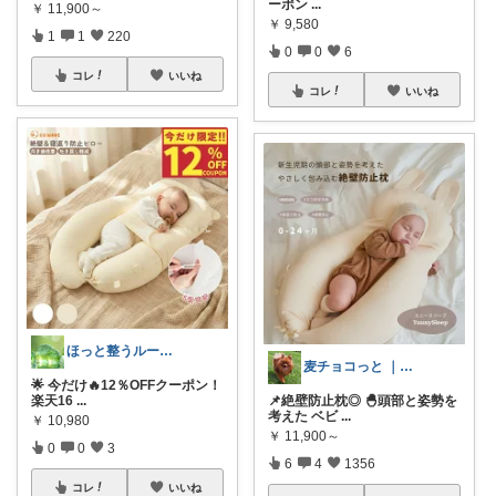
ーポン
...
￥
11,900～
￥
9,580
1
1
220
0
0
6
コレ
いいね
コレ
いいね
ほっと整うルーム🌿
麦チョコっと ｜ キッズ＆ベビー 夏
🌟 今だけ🔥12％OFFクーポン！
楽天16
...
📌絶壁防止枕◎ 🐣頭部と姿勢を
考えた ベビ
...
￥
10,980
￥
11,900～
0
0
3
6
4
1356
コレ
いいね