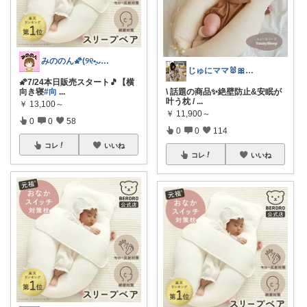
みののん🌠(୨୧•͈ᴗ•͈)感謝♡
じゅにママ🐰🎀2yboyワーママ
🌠7/24本日販売スタート🎵【横
向き寝
#向
...
\ 話題の商品✨絶壁防止&安眠が
叶う枕 /
...
￥
13,100～
￥
11,900～
0
0
58
0
0
114
コレ
いいね
コレ
いいね