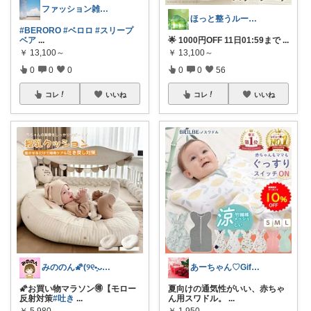
ファッション雑貨/ベビー用品👶🏻🌸
ほっと整うルーム🌿
#BERORO
#ベロロ
#スリープ
ベア
...
🌟 1000円OFF 11日01:59まで
...
￥
13,100～
￥
13,100～
0
0
0
0
0
56
コレ
いいね
コレ
いいね
みののん🌠(୨୧•͈ᴗ•͈)感謝♡
あーちゃん♡Giftで選びたい商品🌹
🌠お買い物マラソン🉐【モロー
夏向けの通気性がいい、赤ちゃ
反射対策
#吐き
...
ん用スワドル。
...
￥
5,980
￥
1,950