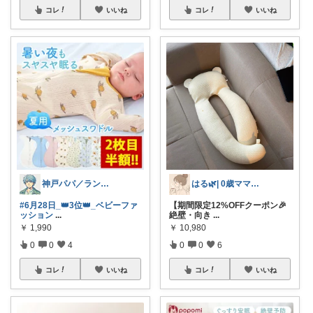
コレ
いいね
コレ
いいね
神戸パパ／ランキング＆レビュー毎日掲載
はる🌿| 0歳ママの暮らし記録
#6月28日_👑3位👑_ベビーファ
【期間限定12%OFFクーポン🎉
ッション
...
絶壁・向き
...
￥
1,990
￥
10,980
0
0
4
0
0
6
コレ
いいね
コレ
いいね