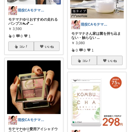
現役CAモテマナゆり
モテマナゆりおすすめの走れる
パンプス👠💕
...
現役CAモテマナゆり
￥
3,590
モテマナさん家は菌を持ち込ま
0
0
1
ない・触らない
...
￥
3,080
コレ
いいね
0
0
1
コレ
いいね
現役CAモテマナゆり
モテマナゆり愛用アイシャドウ