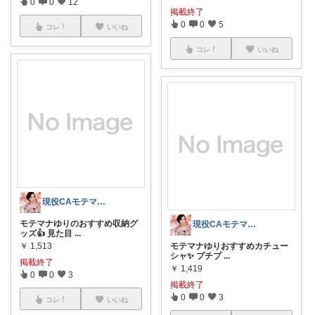
0
0
12
掲載終了
0
0
5
コレ
いいね
コレ
いいね
現役CAモテマナゆり
モテマナゆりのおすすめ収納グ
現役CAモテマナゆり
ッズ👍 見た目
...
￥
1,513
モテマナゆりおすすめカチュー
シャ✨ プチプ
...
掲載終了
￥
1,419
0
0
3
掲載終了
0
0
3
コレ
いいね