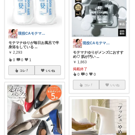
現役CAモテマナゆり
モテマナゆりが毎日お風呂で半
現役CAモテマナゆり
身浴をしている
...
￥
2,293
モテマナゆりがメンズにおすす
め♡ 肌が汚い
...
0
0
1
￥
1,863
掲載終了
コレ
いいね
0
0
0
コレ
いいね