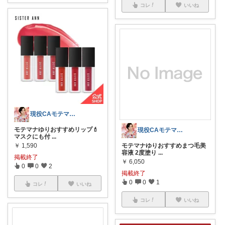
コレ
いいね
現役CAモテマナゆり
モテマナゆりおすすめリップ💄
現役CAモテマナゆり
マスクにも付
...
￥
1,590
モテマナゆりおすすめまつ毛美
容液 2度塗り
...
掲載終了
￥
6,050
0
0
2
掲載終了
0
0
1
コレ
いいね
コレ
いいね