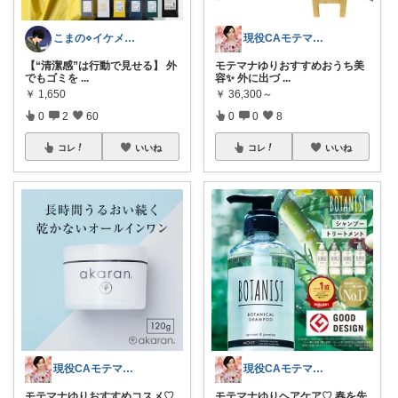
こまの⋄イケメンになりたいアラサー女
現役CAモテマナゆり
【“清潔感”は行動で見せる】 外
モテマナゆりおすすめおうち美
でもゴミを
...
容✨ 外に出づ
...
￥
1,650
￥
36,300～
0
2
60
0
0
8
コレ
いいね
コレ
いいね
現役CAモテマナゆり
現役CAモテマナゆり
モテマナゆりおすすめコスメ♡
モテマナゆりヘアケア♡ 春を先