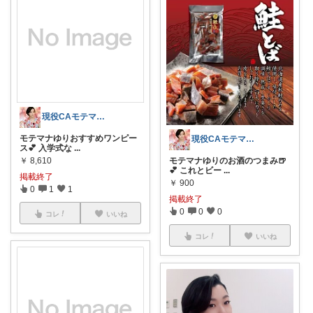
現役CAモテマナゆり
モテマナゆりおすすめワンピー
現役CAモテマナゆり
ス💕 入学式な
...
￥
8,610
モテマナゆりのお酒のつまみ🍺
💕 これとビー
...
掲載終了
￥
900
0
1
1
掲載終了
0
0
0
コレ
いいね
コレ
いいね