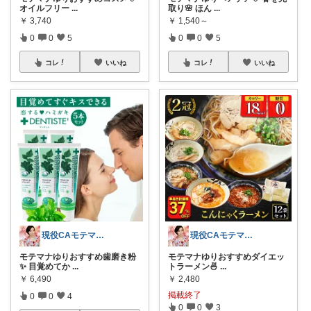
オイルフリー
...
取り🌸 ほん
...
￥
3,740
￥
1,540～
0
0
5
0
0
5
コレ
いいね
コレ
いいね
現役CAモテマナゆり
現役CAモテマナゆり
モテマナゆりおすすめ歯磨き粉
モテマナゆりおすすめダイエッ
✨ 目覚めてか
...
トラーメン🍜
...
￥
6,490
￥
2,480
掲載終了
0
0
4
0
0
3