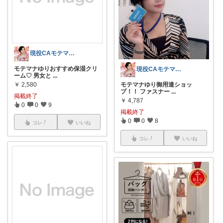
現役CAモテマナゆり
モテマナゆりおすすめ保湿クリ
現役CAモテマナゆり
ーム♡ 男女と
...
￥
2,580
モテマナゆり御用達ショッ
プ！！ ファスナー
...
掲載終了
￥
4,787
0
0
9
掲載終了
0
0
8
コレ
いいね
コレ
いいね