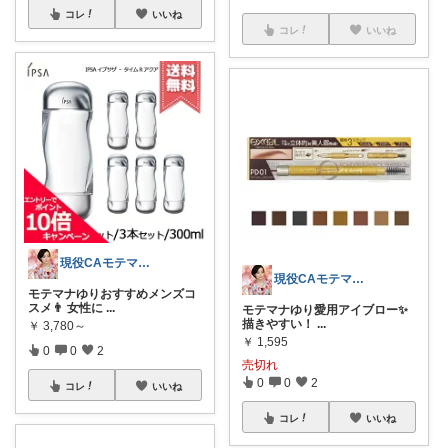
コレ
いいね
コレ
いいね
現役CAモテマナゆり
現役CAモテマナゆり
モテマナゆりおすすめメンズコ
スメ👨 女性に
...
モテマナゆり愛用アイブロー✨
描きやすい！
...
￥
3,780～
￥
1,595
0
0
2
売切れ
0
0
2
コレ
いいね
コレ
いいね