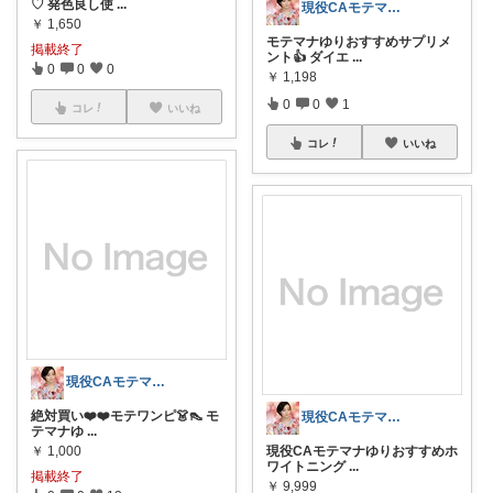
♡ 発色良し使
...
現役CAモテマナゆり
￥
1,650
モテマナゆりおすすめサプリメ
掲載終了
ント👍 ダイエ
...
0
0
0
￥
1,198
0
0
1
コレ
いいね
コレ
いいね
現役CAモテマナゆり
絶対買い❤️❤️モテワンピ👗👠 モ
現役CAモテマナゆり
テマナゆ
...
￥
1,000
現役CAモテマナゆりおすすめホ
ワイトニング
...
掲載終了
￥
9,999