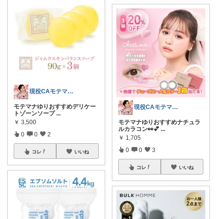
現役CAモテマナゆり
モテマナゆりおすすめデリケー
現役CAモテマナゆり
トゾーンソープ
...
￥
3,500
モテマナゆりおすすめナチュラ
ルカラコン👀💕
...
0
0
2
￥
1,705
0
0
3
コレ
いいね
コレ
いいね