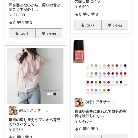
の探し物にイラ
...
耳を塞がないから、周りの音が
￥
6,600
聞こえて安心！
...
0
0
3
￥
27,880
0
0
3
コレ
いいね
コレ
いいね
みほ｜アラサー主婦｜共働き｜2児育児中
みほ｜アラサー主婦｜共働き｜2児育児中
育児や家事に追われて自分の美
容は後回しにな
...
毎日の送り迎えやワンオペ育児
￥
6,490～
でバタバタして
...
0
0
3
￥
5,980
0
0
3