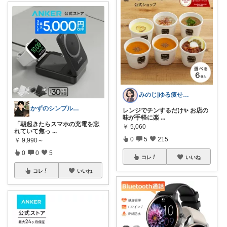
みのじ|ゆる痩せ✕節約暮らし🍀
かずのシンプル生活｜一生モノに出会う場所
レンジでチンするだけ✨ お店の
味が手軽に楽
...
​「朝起きたらスマホの充電を忘
￥
5,060
れていて焦っ
...
0
5
215
￥
9,990～
0
0
5
コレ
いいね
コレ
いいね