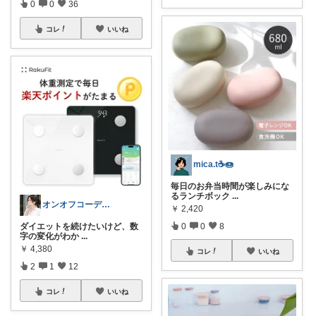
0
0
36
コレ
いいね
mica.t☕🍩
毎日のお弁当時間が楽しみにな
るランチボック
...
オンオフコーデと在宅ワーク💕@すずさか
￥
2,420
0
0
8
ダイエットを続けたいけど、数
字の変化がわか
...
￥
4,380
コレ
いいね
2
1
12
コレ
いいね