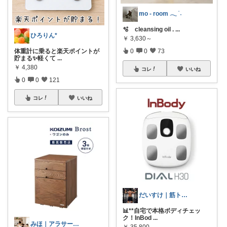
mo - room 𓂃 ࣪ ˖
🫧 cleansing oil .
...
ひろりん*
￥
3,630～
0
0
73
体重計に乗ると楽天ポイントが
貯まる✨軽くて
...
￥
4,380
コレ
いいね
0
0
121
コレ
いいね
だいすけ｜筋トレ×健康食✕バイクROOM
📊**自宅で本格ボディチェッ
ク！InBod
...
みほ｜アラサー主婦｜共働き｜2児育児中
￥
35,800