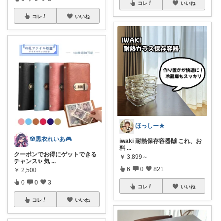
コレ
いいね
コレ
いいね
ほっしー★
🌸黒衣れいあ🎮
iwaki 耐熱保存容器🙌 これ、お
料
...
クーポンでお得にゲットできる
￥
3,899～
チャンス✨ 気
...
6
0
821
￥
2,500
0
0
3
コレ
いいね
コレ
いいね