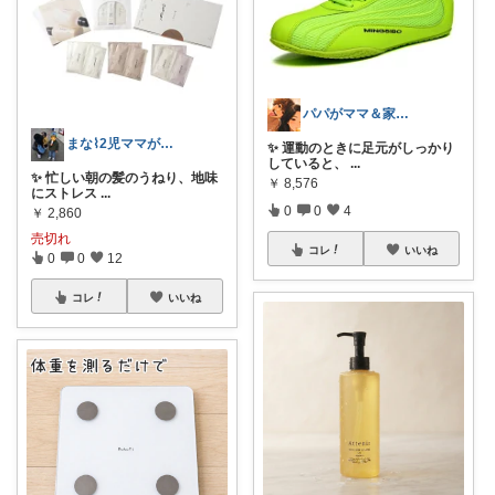
パパがママ＆家族の笑顔の為に選ぶ品😆
まな⌇2児ママが目指すゆとりある暮らし
✨ 運動のときに足元がしっかり
していると、
...
✨ 忙しい朝の髪のうねり、地味
￥
8,576
にストレス
...
0
0
4
￥
2,860
売切れ
コレ
いいね
0
0
12
コレ
いいね