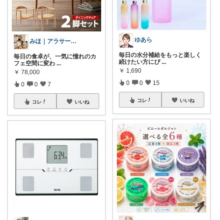
ゆあら
みほ｜アラサー主婦｜共働き｜2児育児中
毎日の水分補給をもっと楽しく
毎日の食卓が、一気に憧れのカ
続けたい方にぴ
...
フェ空間に変わ
...
￥
1,690
￥
78,000
0
0
15
0
0
7
コレ
いいね
コレ
いいね