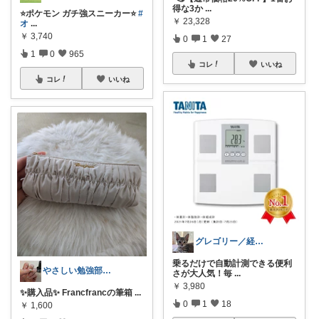
得な3か
...
⭐️ポケモン ガチ強スニーカー⭐️
#
￥
23,328
オ
...
￥
3,740
0
1
27
1
0
965
コレ
いいね
コレ
いいね
グレゴリー／経由購入感謝です💕
乗るだけで自動計測できる便利
やさしい勉強部屋|セルフネイルROOM
さが大人気！毎
...
￥
3,980
✨️購入品✨️ Francfrancの筆箱
...
0
1
18
￥
1,600