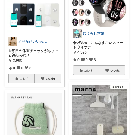
むうらし本舗
えりな@いいね100%バック💓
⌚️✨Wow！こんなすごいスマー
トウォッチ
...
✨毎日の体重チェックがちょっ
￥
4,590
と楽しみに！
...
0
0
6
￥
3,990
0
0
8
コレ
いいね
コレ
いいね