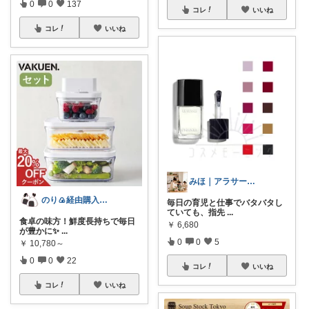
0
0
137
コレ
いいね
コレ
いいね
みほ｜アラサー主婦｜共働き｜2児育児中
のり🍙経由購入ありがとうございます🍙
毎日の育児と仕事でバタバタし
ていても、指先
...
食卓の味方！鮮度長持ちで毎日
￥
6,680
が豊かに✨
...
0
0
5
￥
10,780～
0
0
22
コレ
いいね
コレ
いいね