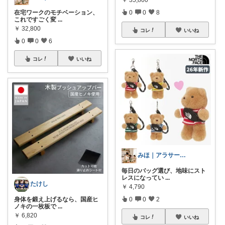
0
0
8
在宅ワークのモチベーション、
これですごく変
...
￥
32,800
コレ
いいね
0
0
6
コレ
いいね
みほ｜アラサー主婦｜共働き｜2児育児中
毎日のバッグ選び、地味にスト
レスになってい
...
たけし
￥
4,790
0
0
2
身体を鍛え上げるなら、国産ヒ
ノキの一枚板で
...
￥
6,820
コレ
いいね