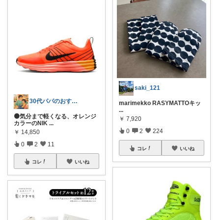
saki_121
30代パパのおすすめアイテム
marimekko RASYMATTOキッ
...
🟠気分まで軽くなる、オレンジ
￥
7,920
カラーのNIK
...
0
2
224
￥
14,850
0
2
11
コレ
いいね
コレ
いいね