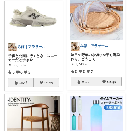
みほ｜アラサー主婦｜共働き｜2児育児中
みほ｜アラサー主婦｜共働き｜2児育児中
毎日の野菜の水切りや干し野菜
子供と公園に行くとき、スニー
作り、どうして
...
カーだと歩きや
...
￥
1,743～
￥
53,980～
0
0
2
0
0
2
コレ
いいね
コレ
いいね