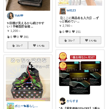
tell123
Yuki🫶
【[ここに商品名を入力]】…ず
っと眺めてい
...
✨目標が見えるから続けやす
￥
2,780～
い！手帳型貯金箱
...
￥
1,200～
0
0
151
0
0
391
コレ
いいね
コレ
いいね
からすま
ポニー🐎暮らし快適を目指すパパ
"💪【通常価格20%OFF】1番お