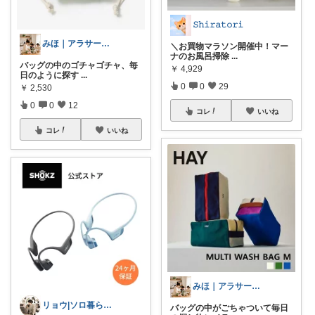
𝚂𝚑𝚒𝚛𝚊𝚝𝚘𝚛𝚒
みほ｜アラサー主婦｜共働き｜2児育児中
＼お買物マラソン開催中！マー
ナのお風呂掃除
...
バッグの中のゴチャゴチャ、毎
￥
4,929
日のように探す
...
0
0
29
￥
2,530
0
0
12
コレ
いいね
コレ
いいね
みほ｜アラサー主婦｜共働き｜2児育児中
リョウ|ソロ暮らし帖
バッグの中がごちゃついて毎日