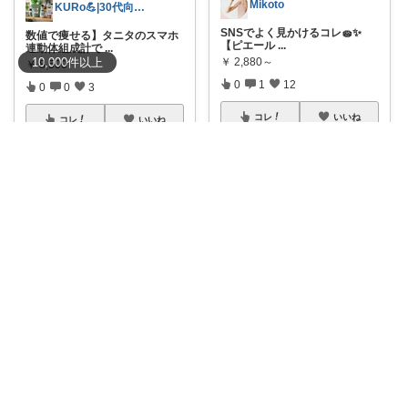
Mikoto
KURo💪|30代向け健康美容関連商品
SNSでよく見かけるコレ🧽✨
数値で痩せる】タニタのスマホ
【ピエール
...
連動体組成計で
...
￥
2,880～
10,000
件
以上
￥
8,500
0
1
12
0
0
3
コレ
いいね
コレ
いいね
masu
パソコンを持ち歩くのが楽しく
なる！韓国デザ
...
Tod_雑貨店
￥
7,180