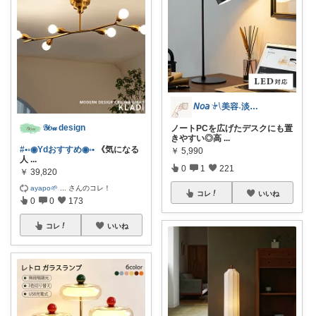
𝘕𝘰𝘢 𓍯美容˖淡色˖グレージュ
𝒴𝑜𝓊 design
ノートPCを広げたデスクにも置
きやすい◎高
...
#•◦◉Ydおすすめ◉◦•
《気になる
￥
5,990
人
...
0
1
221
￥
39,820
ayapo🌱
...
さんのコレ！
コレ
いいね
0
0
173
コレ
いいね