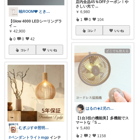
店内全品45％OFFクーポン！や
さしい光で
...
暁ROOM🩶 ときめく暮らしのセレクト
￥
6,980
1
0
104
【Glow 4000 LEDシーリングラ
イ
...
￥
42,900
コレ
いいね
0
0
42
コレ
いいね
はるの☀️2児のママ𓂃◌𓈒𓐍
【1台3役の機能美】多機能でス
マートな「S
...
むぎぷす＠照明とインテリアと北欧食器
￥
5,480
2
2
1158
#ペンダントライトmgp
インテ