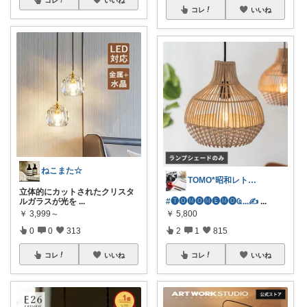
コレ
いいね
ねこまた☆
TOMO*昭和レトロ 📷🍎
立体的にカットされたクリスタ
ルガラスが光を
...
#🅣🅞︎🅜🅞︎🅜🅔︎🅜🅞︎︎︎︎Ҩ...✍
...
￥
3,999～
￥
5,800
0
0
313
2
1
815
コレ
いいね
コレ
いいね