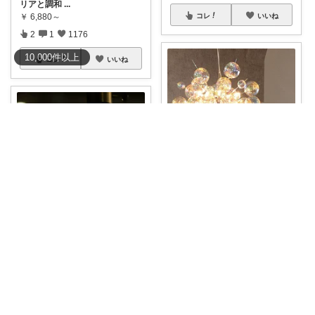
リアと調和
...
￥
6,880～
コレ
いいね
2
1
1176
10,000
件
以上
コレ
いいね
塩むすび🍙
欲しいもの。シャンデリア MC
QUEEN
...
DIYウサギ
￥
39,600
1
0
54
【お部屋の中に、小さな打ち上
げ花火🐰🎆】
...
￥
2,090
コレ
いいね
0
0
11