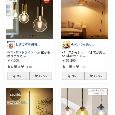
むぎぷす＠照明とインテリアと北欧食器
ako/いつもありがとう🌈5日感謝
#ペンダントライトmgp
空から
ベースからシェードまでが美し
ポタポタと
...
い1本のライン
...
￥
4,500
￥
57,200～
6
0
1170
1
0
339
コレ
いいね
コレ
いいね