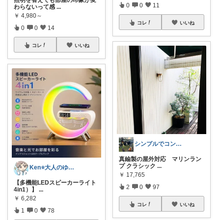
0
0
11
わらないって感
...
￥
4,980～
コレ
いいね
0
0
14
コレ
いいね
シンプルでコンパクトな暮らしとアウトドア
真鍮製の屋外対応 マリンラン
プ クラシック
...
Ken⭐️大人のゆったりデジタル暮らし
￥
17,765
【多機能LEDスピーカーライト
2
0
97
4in1）】
...
￥
6,282
コレ
いいね
1
0
78