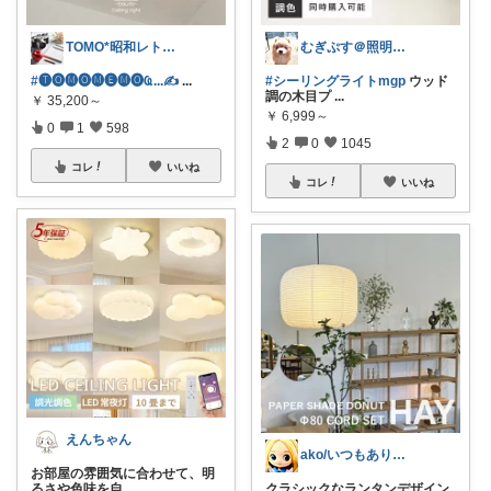
TOMO*昭和レトロ 📷🍎
むぎぷす＠照明とインテリアと北欧食器
#🅣🅞︎🅜🅞︎🅜🅔︎🅜🅞︎︎︎︎Ҩ...✍
...
#シーリングライトmgp
ウッド
調の木目プ
...
￥
35,200～
￥
6,999～
0
1
598
2
0
1045
コレ
いいね
コレ
いいね
えんちゃん
ako/いつもありがとう🌈5日感謝
お部屋の雰囲気に合わせて、明
るさや色味を自
...
クラシックなランタンデザイン