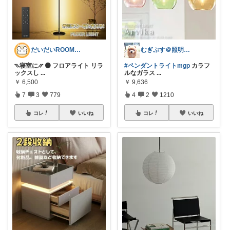
だいだいROOM@整う暮らし｜インテリア
むぎぷす＠照明とインテリアと北欧食器
⳹寝室に⳼ 🟠 フロアライト リラ
#ペンダントライトmgp
カラフ
ックスし
...
ルなガラス
...
￥
6,500
￥
9,636
7
3
779
4
2
1210
コレ
いいね
コレ
いいね