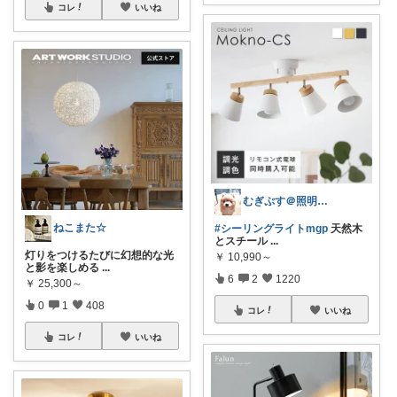
コレ
いいね
むぎぷす＠照明とインテリアと北欧食器
ねこまた☆
#シーリングライトmgp
天然木
とスチール
...
灯りをつけるたびに幻想的な光
￥
10,990～
と影を楽しめる
...
6
2
1220
￥
25,300～
0
1
408
コレ
いいね
コレ
いいね