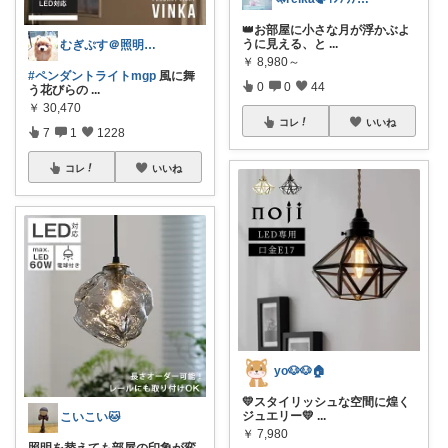
👑お部屋に小さな月が浮かぶよ
うに見える、と
...
むぎぷす＠照明とインテリアと北欧食器
￥
8,980～
#ペンダントライトmgp
風に舞
0
0
44
う花びらの
...
￥
30,470
コレ
いいね
7
1
1228
コレ
いいね
yo🐶🐶🏠
💛スタイリッシュな空間に煌く
ジュエリー💛
...
こいこい🐱
￥
7,980
照明を替えても部屋の印象が変