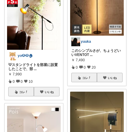
yuuka
このシンプルさが、ちょうどい
いVENTOT
...
yo🐶🐶🏠
￥
7,490
💡スタンドライトを部屋に設置
0
0
20
したことで、部
...
￥
7,990
コレ
いいね
0
0
10
コレ
いいね