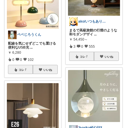
ako/いつもありがとう🌈5日感謝
まるで高級旅館の行燈のような
和モダンデザイ
...
ペペじろうくん
￥
54,450～
配線を気にせずどこでも置ける
3
0
555
便利なUSB充
...
￥
6,280
コレ
いいね
0
0
102
コレ
いいね
🦄reika🍃ｲﾝﾃﾘｱ🕊感謝💐