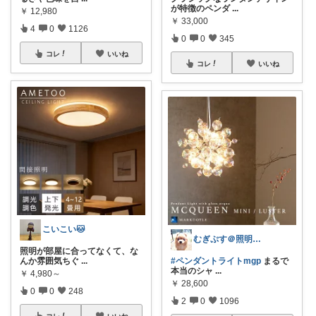
が特徴のペンダ
...
￥
12,980
￥
33,000
4
0
1126
0
0
345
コレ
いいね
コレ
いいね
こいこい🐱
むぎぷす＠照明とインテリアと北欧食器
照明が部屋に合ってなくて、な
んか雰囲気ちぐ
...
#ペンダントライトmgp
まるで
本当のシャ
...
￥
4,980～
￥
28,600
0
0
248
2
0
1096
コレ
いいね