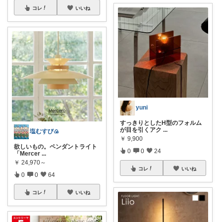
コレ
いいね
yuni
すっきりとしたH型のフォルム
が目を引くアク
...
塩むすび🍙
￥
9,900
欲しいもの。ペンダントライト
0
0
24
「Mercer
...
￥
24,970～
コレ
いいね
0
0
64
コレ
いいね