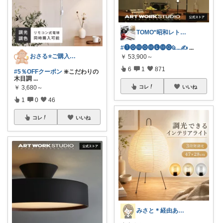
TOMO*昭和レトロ 📷🍎
#🅣🅞︎🅜🅞︎🅜🅔︎🅜🅞︎︎︎︎Ҩ...✍
...
おさる⭐ご購入感謝🐹
￥
53,900～
6
1
871
#5％OFFクーポン
❇️こだわりの
木目調
...
￥
3,680～
コレ
いいね
1
0
46
コレ
いいね
みさと＊経由ありがとうございます🧡