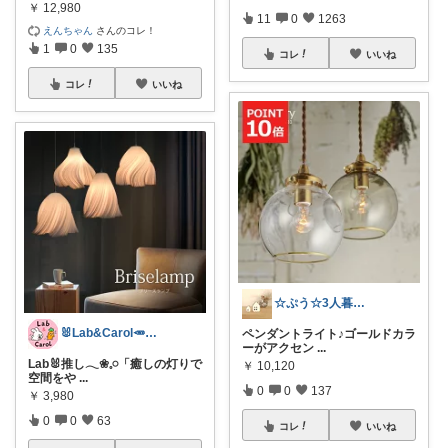
￥
12,980
11
0
1263
えんちゃん
さんのコレ！
1
0
135
コレ
いいね
コレ
いいね
☆ぷう☆3人暮らしの小さな家
🐰Lab&Carol🥕のｲﾝﾃﾘｱ
ペンダントライト♪ゴールドカラ
ーがアクセン
...
Lab🐰推し𓂃❀𓈒𓏸「癒しの灯りで
￥
10,120
空間をや
...
0
0
137
￥
3,980
0
0
63
コレ
いいね