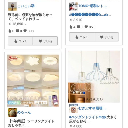
こいこい🐱
TOMO*昭和レトロ 📷🍎
寝る前に必要な物が散らかっ
#🅣🅞︎🅜🅞︎🅜🅔︎🅜🅞︎︎︎︎Ҩ...✍
...
て、ベッドまわり
...
￥
8,910
￥
18,890～
4
1
851
0
0
308
コレ
いいね
コレ
いいね
むぎぷす＠照明とインテリアと北欧食器
めろ～ん
#ペンダントライトmgp
大きく
【5年保証】シーリングライト
広がるお花
...
おしゃれ L
...
￥
4,000