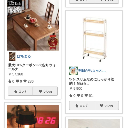
ぽちまる
最大10%クーポン 8/2迄★ ウォ
ールナ
...
明日がちょっと好きになる
￥
57,360
🤍✨ スリムなのにしっかり収
0
0
286
納！ Mash
...
￥
9,900
コレ
いいね
0
0
61
コレ
いいね