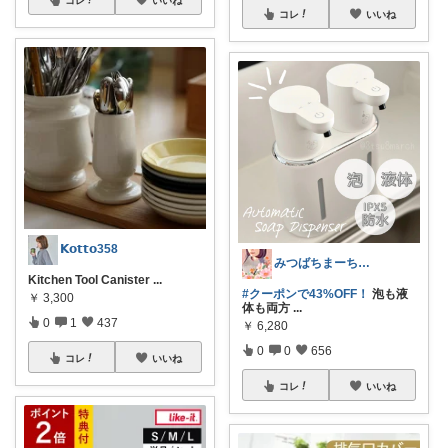
コレ
いいね
𝗞𝗼𝘁𝘁𝗼358
みつばちまーちᵀᴴᴬᴺᴷ ᵞᴼᵁ ◡̈*
Kitchen Tool Canister
...
#クーポンで43%OFF！
泡も液
￥
3,300
体も両方
...
0
1
437
￥
6,280
0
0
656
コレ
いいね
コレ
いいね