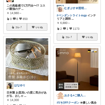
この高級感で1万円台〜!? コス
むぎぷす＠照明とインテリアと北欧食器
パ最強のデ
...
￥
14,980～
#ペンダントライトmgp
インテ
リアと調和
...
0
0
850
￥
6,880～
コレ
いいね
2
1
1173
コレ
いいね
はなゆり
日本製 お皿洗いの度に気分があ
おさる⭐ご購入感謝🐹
がる、おしゃ
...
￥
14,300
#5％OFFクーポン
❇️優しい風合