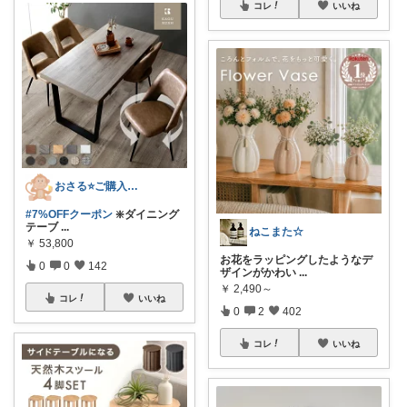
コレ
いいね
おさる⭐ご購入感謝🐹
#7%OFFクーポン
❇️ダイニング
テーブ
...
ねこまた☆
￥
53,800
お花をラッピングしたようなデ
0
0
142
ザインがかわい
...
￥
2,490～
コレ
いいね
0
2
402
コレ
いいね