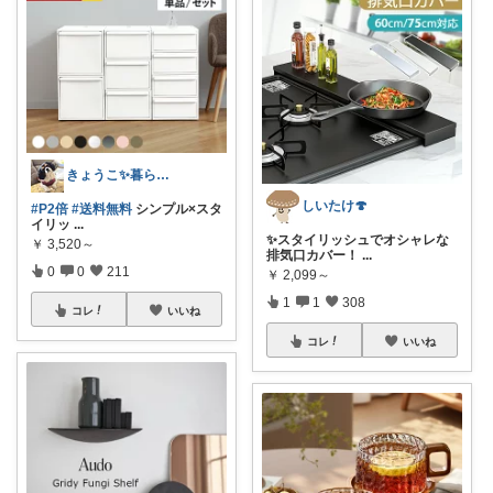
きょうこ✨暮らしをちょっと便利に✨
しいたけ🍄
#P2倍
#送料無料
シンプル×スタ
イリッ
...
✨スタイリッシュでオシャレな
￥
3,520～
排気口カバー！
...
0
0
211
￥
2,099～
1
1
308
コレ
いいね
コレ
いいね