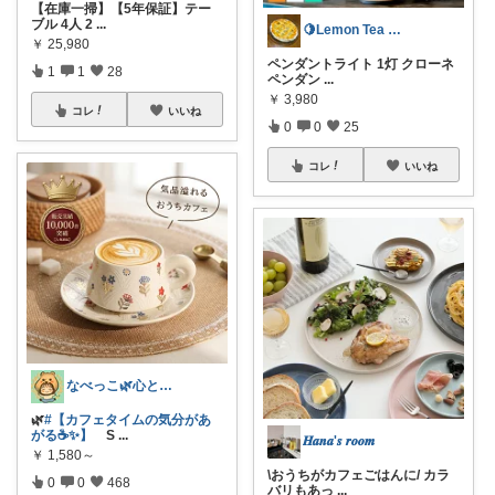
【在庫一掃】【5年保証】テー
ブル 4人 2
...
🍋Lemon Tea インテリア☕️
￥
25,980
ペンダントライト 1灯 クローネ
1
1
28
ペンダン
...
￥
3,980
コレ
いいね
0
0
25
コレ
いいね
なべっこ🌿心と体を整える暮らし
🌿
#【カフェタイムの気分があ
がる☕✨】
S
...
𝑯𝒂𝒏𝒂'𝒔 𝒓𝒐𝒐𝒎
￥
1,580～
\おうちがカフェごはんに/ カラ
0
0
468
バリもあっ
...