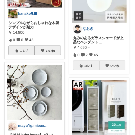
kanako🐈‍⬛
シンプルながらおしゃれな木製
デザインが魅力
...
なおき
￥
14,800
丸みのあるガラスシェードが上
0
0
43
品なペンダント
...
￥
4,690～
コレ
いいね
0
2
45
コレ
いいね
mayu*ig:miouor_home