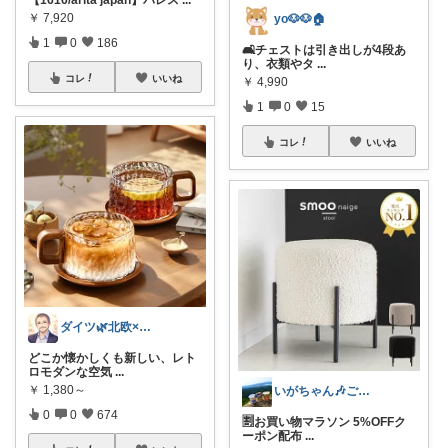
【1616/arita japan】パレス
...
￥
7,920
yo🐶🐶🏠
1
0
186
🛋️チェストは引き出しが4段あ
り、衣類やタ
...
コレ
いいね
￥
4,990
1
0
15
コレ
いいね
ダイツ🌿北欧×日本｜無理のない道具選び
どこか懐かしくも新しい、レト
ロモダンな空気
...
￥
1,380～
いがちゃん🎶ご購入感謝です🎶
0
0
674
🈹お買い物マラソン 5%OFFク
ーポン配布
...