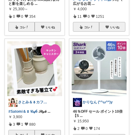
と影を楽しめる
...
広がるお花
...
￥
25,300～
￥
4,000
0
0
354
11
0
1251
コレ
いいね
コレ
いいね
さとみ＆🌷カフェと素敵なもの☕️🌿
かりなん (*^ω^*)y
#Satomi＆🌷𝒞𝒶𝒻é
𝒮𝓉𝓎𝓁𝑒
...
46％OFF セール ポイント10倍
【S
...
￥
3,900
￥
15,950
3
1
880
2
0
174
コレ
いいね