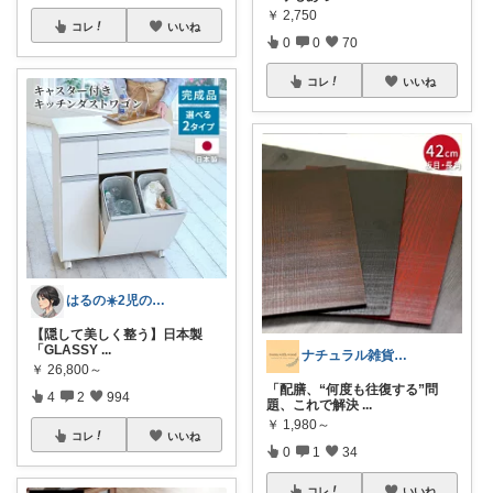
￥
2,750
コレ
いいね
0
0
70
コレ
いいね
はるの☀️2児のママ𓂃◌𓈒𓐍
【隠して美しく整う】日本製
「GLASSY
...
ナチュラル雑貨とカフェ空間 ☕️
￥
26,800～
「配膳、“何度も往復する”問
4
2
994
題、これで解決
...
￥
1,980～
コレ
いいね
0
1
34
コレ
いいね