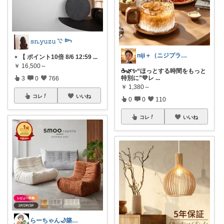
𝚜𝚗.𝚢𝚞𝚣𝚞 𓇢 𓆸
niji＋（ニジプラス）感謝しています
⋆ 【 ポイント10倍 8/6 12:59
...
￥
16,500～
☕🌿✨“ほっとする時間をもっと
特別に”💛レ
...
3
0
766
￥
1,380～
コレ
いいね
0
0
110
コレ
いいね
らーちゃん🌙築古賃貸をもっとかわいく♡