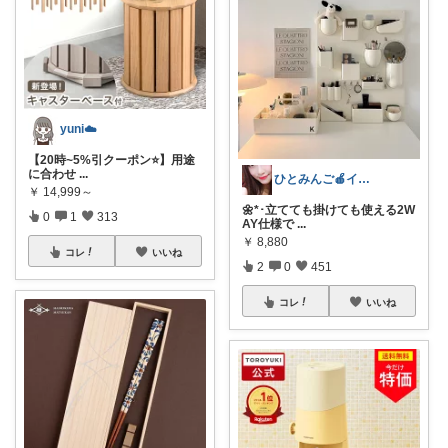
yuni☁️
【20時~5%引クーポン⭐️】用途
に合わせ
...
ひとみんご🍎‪インテリア雑貨
￥
14,999～
🌼*･立てても掛けても使える2W
0
1
313
AY仕様で
...
￥
8,880
コレ
いいね
2
0
451
コレ
いいね