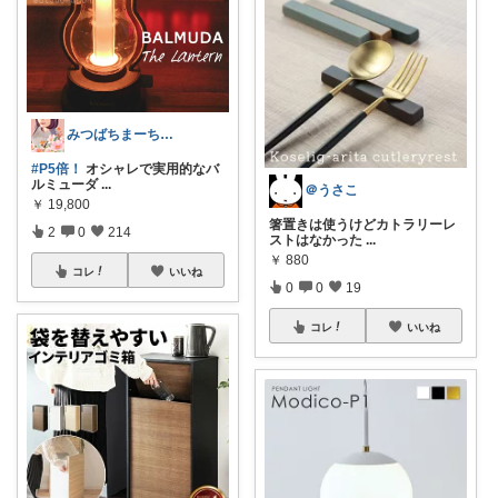
みつばちまーちᵀᴴᴬᴺᴷ ᵞᴼᵁ ◡̈*
#P5倍！
オシャレで実用的なバ
ルミューダ
...
＠うさこ
￥
19,800
箸置きは使うけどカトラリーレ
2
0
214
ストはなかった
...
￥
880
コレ
いいね
0
0
19
コレ
いいね