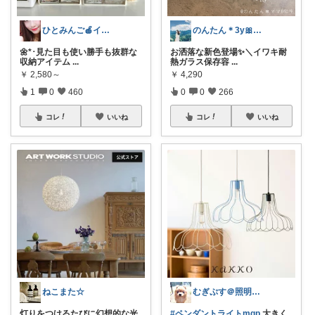
ひとみんご🍎‪インテリア雑貨
のんたん＊3y🎀1y👶🏻🍼
🌼*･見た目も使い勝手も抜群な
お洒落な新色登場✨＼イワキ耐
収納アイテム
...
熱ガラス保存容
...
￥
2,580～
￥
4,290
1
0
460
0
0
266
コレ
いいね
コレ
いいね
ねこまた☆
むぎぷす＠照明とインテリアと北欧食器
灯りをつけるたびに幻想的な光
#ペンダントライトmgp
大きく