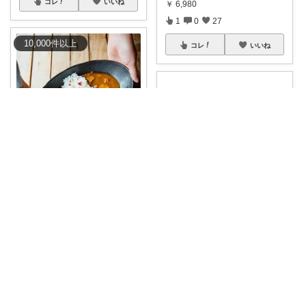
コレ
いいね
￥
6,980
1
0
27
10,000
件
以上
コレ
いいね
ねこまた☆
カレーはもちろん、パスタやサ
ラダなど、いろ
...
￥
1,980～
YYyyYY(コーデやってます🐢🐾)
0
0
372
#踏み台
送料無料★ 2
...
￥
5,480
コレ
いいね
0
3
33
コレ
いいね