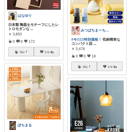
はなゆり
日本製 陶器をモチーフにしたレ
トロモダンな
...
みつばちまーちᵀᴴᴬᴺᴷ ᵞᴼᵁ ◡̈*
￥
3,850
#今だけ特別価格！
収納簡単な
0
0
172
コンパクト設
...
￥
5,478
コレ
いいね
0
0
18
コレ
いいね
ぽちまる