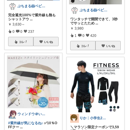
ぷちまる🐹ベビー子供服♡
ぷちまる🐹ベビー子供服♡
完全遮光100%で紫外線も熱も
シャットアウ
...
ワンタッチで開閉できて、3秒
でサッとたため
...
￥
3,630～
￥
3,980
0
0
237
1
0
420
コレ
いいね
コレ
いいね
ウィンドウ＠いつもありがとうございます♪
りか┊小学生2人4人家族2LDK暮らし
#紫外線が気になるね♪
✅10％O
FFクー
...
＼マラソン限定クーポンで3,59