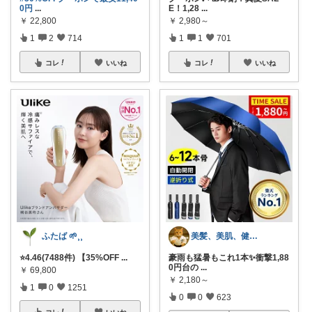
0円
...
E！1,28
...
￥
22,800
￥
2,980～
1
2
714
1
1
701
コレ
いいね
コレ
いいね
ふたば 🌱⸒⸒
美髪、美肌、健康商品お勧めROOM
⭐️4.46(7488件) 【35%OFF
...
豪雨も猛暑もこれ1本✨衝撃1,88
0円台の
...
￥
69,800
￥
2,180～
1
0
1251
0
0
623
コレ
いいね