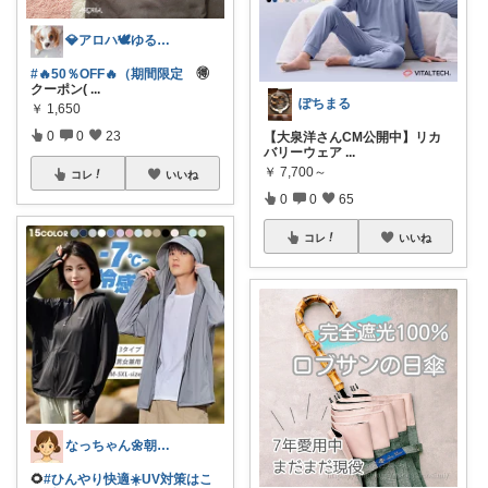
💎アロハ🕊️ゆる身体に優し🔥勝3倍
#🔥50％OFF🔥（期間限定
🉐
クーポン(
...
ぽちまる
￥
1,650
0
0
23
【大泉洋さんCM公開中】リカ
バリーウェア
...
￥
7,700～
コレ
いいね
0
0
65
コレ
いいね
なっちゃん🌼朝7時コレ☀️
🌻
#ひんやり快適☀️UV対策はこ