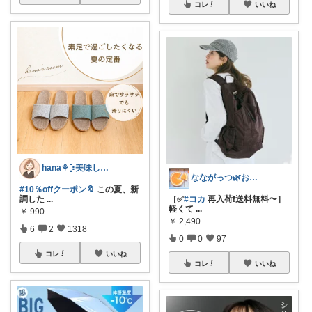
コレ
いいね
hana‎‎⚘⡱美味しい暮らし🤍𐙚
なながっつ🌿お得好き！コスパも大切💛
#10％offクーポン🔖
この夏、新
調した
...
［✅
#コカ
再入荷❗️送料無料〜］
軽くて
...
￥
990
￥
2,490
6
2
1318
0
0
97
コレ
いいね
コレ
いいね