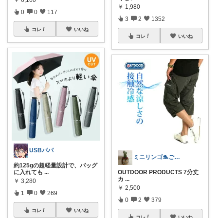
￥
1,980
0
0
117
3
2
1352
コレ
いいね
コレ
いいね
USBパパ
ミニリンゴ🐬ご縁に感謝🌻ありがとう
約125gの超軽量設計で、バッグ
に入れても
...
OUTDOOR PRODUCTS 7分丈
カ
...
￥
3,280
￥
2,500
1
0
269
0
2
379
コレ
いいね
コレ
いいね