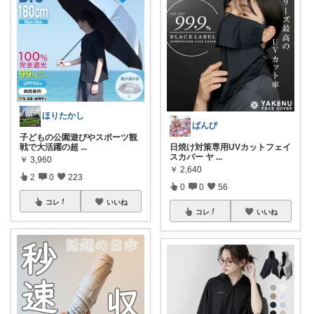
ほりたかし
ばんび
子どもの公園遊びやスポーツ観
戦で大活躍の超
...
日焼け対策専用UVカットフェイ
スカバー ヤ
...
￥
3,960
￥
2,640
2
0
223
0
0
56
コレ
いいね
コレ
いいね