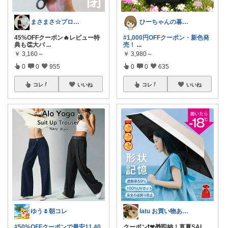
まさまさ☆プロフも見てね✨
ひーちゃんの暮らしと服ROOM🌷
45%OFFクーポン🔥レビュー特
#1,000円OFFクーポン・新色発
典も👏大バ
...
売！
...
￥
3,160～
￥
3,980～
0
0
955
0
0
635
コレ
いいね
コレ
いいね
ゆう🌷朝コレ
latu お買い物ありがとうございます
#50%OFFクーポンで最安11,40
クーポン❗❤🎁即納！真夏SAL