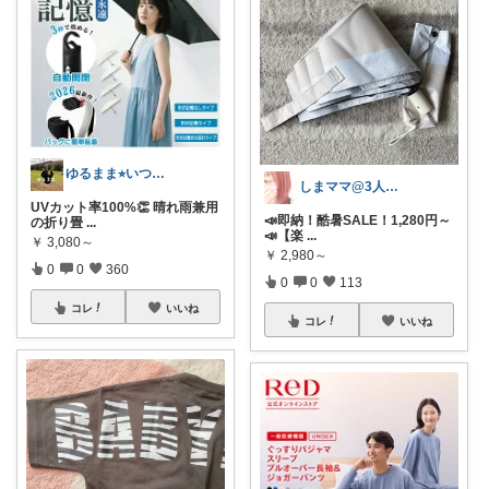
ゆるまま⭐︎いつもありがとうございます✨
しまママ@3人子育て🌸長男ケガ😭🩼
UVカット率100%👏 晴れ雨兼用
📣即納！酷暑SALE！1,280円～
の折り畳
...
📣【楽
...
￥
3,080～
￥
2,980～
0
0
360
0
0
113
コレ
いいね
コレ
いいね