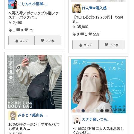
こりんの小部屋🍎ひとりっ子ママ｜朝コレ
けん🐕★購入感謝です★（アイコン変更）
＼再入荷／ポケッタブル縦ファ
スナーバックパ
...
【YETE公式✨19,700円】 ✨SN
S
...
￥
2,490
￥
35,800
1
0
75
0
1
559
コレ
いいね
コレ
いいね
みさと＊経由ありがとうございます🧡
カナチ🌼いつもご覧くださり感謝ꕤ
10%OFFクーポン！ママもパパ
も使えるカ
...
⋆⸜ 日焼け対策に大人気☀️息苦し
くないU
...
￥
6,160