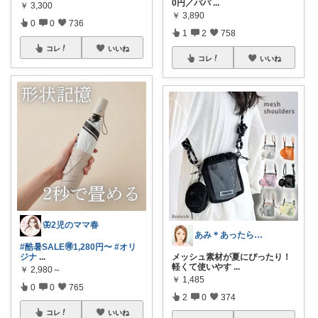
0円／パパ
...
￥
3,300
￥
3,890
0
0
736
1
2
758
コレ
いいね
コレ
いいね
🦋2児のママ春
あみ＊あったら便利がたくさん🛒‼️✨
#酷暑SALE🉐1,280円〜
#オリ
ジナ
...
メッシュ素材が夏にぴったり！
軽くて使いやす
...
￥
2,980～
￥
1,485
0
0
765
2
0
374
コレ
いいね