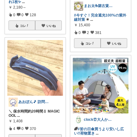
れ1枚✨
...
まお太☕築古賃貸住まい元紅茶専門店のひと
￥
2,180～
0
0
128
#今すぐ！完全遮光100%の紫外
線対策
☀
...
￥
15,400
コレ
いいね
0
2
381
コレ
いいね
あおぽん🎵 訪問感謝です˙꒳​˙
＼ 保水時間約20時間💧 MAGIC
OOL
...
clock⏰大人かわいい
￥
1,408
4
0
370
🌈
#皆の日傘買うより安いし広
い!!荷物置き
...