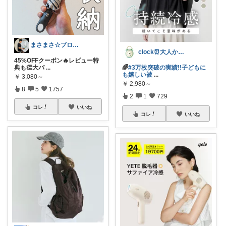
まさまさ☆プロフも見てね✨
clock⏰大人かわいい
45%OFFクーポン🔥レビュー特
典も👏大バ
...
🌈
#3万枚突破の実績!!子どもに
も嬉しい被
...
￥
3,080～
￥
2,980～
8
5
1757
2
1
729
コレ
いいね
コレ
いいね