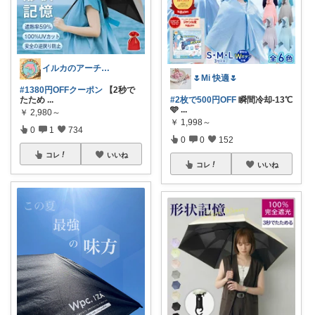
イルカのアーチ🐬🌈朝コレ
🌷Mi 快適🌷
#1380円OFFクーポン
【2秒で
たため
...
#2枚で500円OFF
瞬間冷却-13℃
🩵
...
￥
2,980～
￥
1,998～
0
1
734
0
0
152
コレ
いいね
コレ
いいね