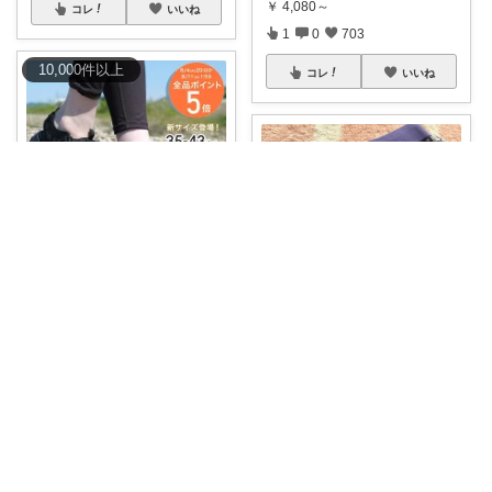
￥
4,080～
コレ
いいね
1
0
703
10,000
件
以上
コレ
いいね
ケーヒロ
💎アロハ🕊️ゆる身体に優し🔥勝3倍
👉海やプールではだしで歩くた
び「脱げたらど
...
#🔥50％OFF🔥（期間限定
🉐
￥
3,890
クーポン(
...
￥
2,145
0
0
193
0
1
32
コレ
いいね
コレ
いいね