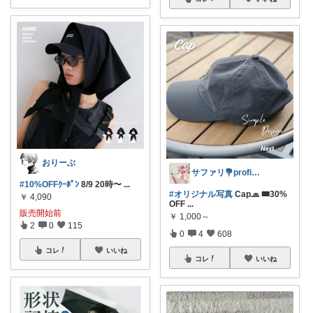
おりーぶ
サファリ‎💐profileにてお礼
#10%OFFｸｰﾎﾟﾝ
8/9 20時〜
...
#オリジナル写真
Cap🧢 🎟30%
￥
4,090
OFF
...
販売開始前
￥
1,000～
2
0
115
0
4
608
コレ
いいね
コレ
いいね