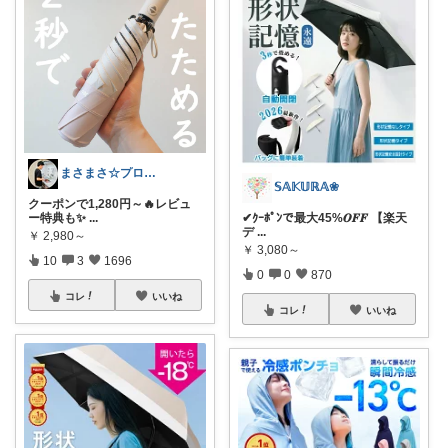
まさまさ☆プロフも見てね✨
𝕊𝔸𝕂𝕌ℝ𝔸❀
クーポンで1,280円～🔥レビュ
ー特典も✨
...
✔︎ｸｰﾎﾟﾝで最大45%𝑶𝑭𝑭 【楽天
デ
...
￥
2,980～
￥
3,080～
10
3
1696
0
0
870
コレ
いいね
コレ
いいね