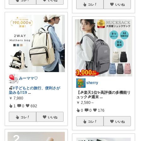
コレ
いいね
みーママ♡
sherry
🍒
#子どもとの旅行、便利さが
染みる!!19
...
【🎉楽天1位✨高評価の多機能リ
ュック🎉週末
...
￥
7,980
￥
2,580～
1
0
692
0
0
176
コレ
いいね
コレ
いいね