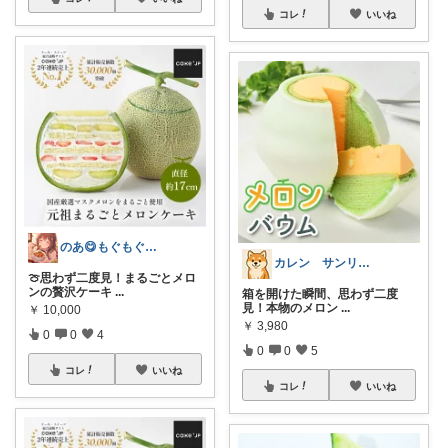
コレ
いいね
のあ😋もぐもぐ日和
カレン サンリオとディズニーが大好き
🍈思わず二度見！まるごとメロ
ンの贅沢ケーキ
...
箱を開けた瞬間、思わず二度
見！本物のメロン
...
￥
10,000
￥
3,980
0
0
4
0
0
5
コレ
いいね
コレ
いいね