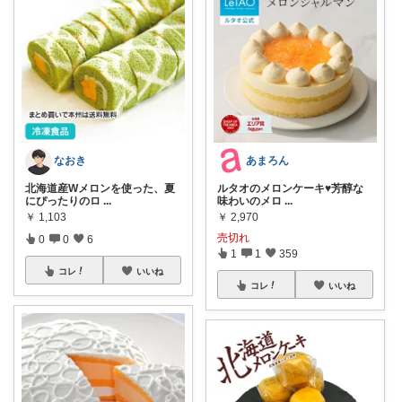
なおき
あまろん
北海道産Wメロンを使った、夏
ルタオのメロンケーキ♥️芳醇な
にぴったりのロ
...
味わいのメロ
...
￥
1,103
￥
2,970
売切れ
0
0
6
1
1
359
コレ
いいね
コレ
いいね