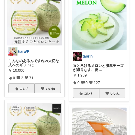
tiara💗
taorin
こんなのあるんですね🍈大切な
人へのギフトに
...
🍈とろけるメロンと濃厚チーズ
が織りなす、夏
...
￥
10,000
￥
1,989
0
2
71
0
0
127
コレ
いいね
コレ
いいね