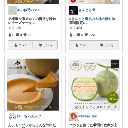
めい|4児のママおすすめ
きんとと💜
北海道夕張メロンの贅沢な味わ
#きんととꕥ北の大地の贈り物
いチーズケーキ
...
期間限定⭐︎
...
￥
3,120
￥
2,484
0
0
11
3
0
724
コレ
いいね
コレ
いいね
ゆーちゃん@フォロワーさまから購入💕
Ressar Tail
え、モロゾフからこんなの出た
パカッと割った瞬間に歓声が上