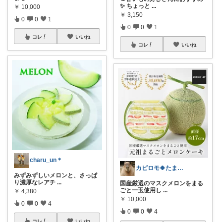
✨ ちょっと
...
￥
10,000
￥
3,150
0
0
1
0
0
1
コレ
いいね
コレ
いいね
charu_un＊
カピロモ🍀たまにくすっと笑えるーむ🐾
みずみずしいメロンと、さっぱ
り濃厚なレアチ
...
国産厳選のマスクメロンをまる
ごと一玉使用し
...
￥
4,380
￥
10,000
0
0
4
0
0
4
コレ
いいね