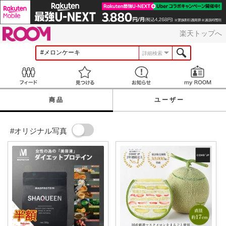
ROOM
楽天トップへ
詳細検索
Feed
見つける
お知らせ
商品
ユーザー
#オリジナル写真