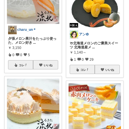
charu_un＊
アン✿
夕張メロン果汁をたっぷり使っ
た、メロン好き
...
🍈北海道メロンのご褒美スイー
ツ 北海道産メ
...
￥
3,150
￥
1,140～
0
0
5
1
0
29
コレ
いいね
コレ
いいね