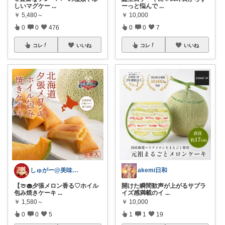
しいマグケー
...
ーっと悩んで
...
￥
5,480～
￥
10,000
0
0
476
0
0
7
コレ
いいね
コレ
いいね
しゅがー@美味しいスイーツや雑貨紹介
akemi日和
【🍈🧁夕張メロン香る♡ホイル
開けた瞬間歓声が上がるサプラ
包み焼きケーキ
...
イズ感満載のイ
...
￥
1,580～
￥
10,000
0
0
5
1
1
19