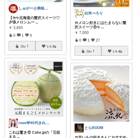
しゅがー@美味しいスイーツや雑貨紹介
白米ぺろり
【🍈✨北海道の贅沢スイーツ♡
夕張メロンムー
...
🍈メロン好きにはたまらない贅
沢スイーツ😍✨
...
￥
3,450
￥
7,000
0
1
6
0
1
27
コレ
いいね
コレ
いいね
rose🩷40代きれいめコーデ
とらROOM
これは驚き😍 Cake.jpの「元祖
まる
...
🍈甘いもの好きさんにおすすめ