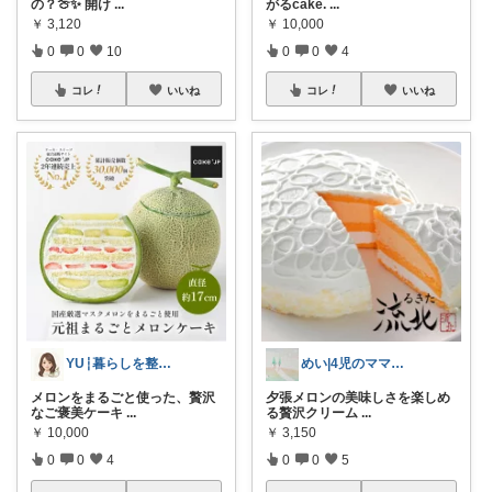
の？🍈✨ 開け
...
がるcake.
...
￥
3,120
￥
10,000
0
0
10
0
0
4
コレ
いいね
コレ
いいね
YU┆暮らしを整えるもの
めい|4児のママおすすめ
メロンをまるごと使った、贅沢
夕張メロンの美味しさを楽しめ
なご褒美ケーキ
...
る贅沢クリーム
...
￥
10,000
￥
3,150
0
0
4
0
0
5