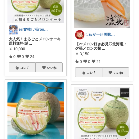
eri🌸推し活room🎀
しゅがー@美味しいスイーツや雑貨紹介
大人気！まるごとメロンケーキ
送料無料 誕
...
【🍈メロン好き必見♡北海道・
夕張メロンの贅
...
￥
10,000
￥
3,150
0
0
24
0
0
21
コレ
いいね
コレ
いいね