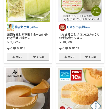
雅@艶と癒しの開運セカンドライフ
しゅがー@美味しいスイーツや雑貨紹介
面倒な皮むき不要！食べたい分
【🍈まるごとメロンにびっくり
だけ手軽に味わ
...
✨特別感たっぷ
...
￥
3,492～
￥
10,000
0
0
3
0
0
49
コレ
いいね
コレ
いいね