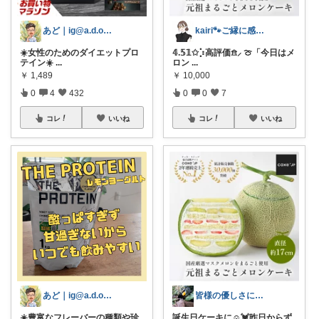
あど｜ig@a.d.o_protein
kairi🐾ご縁に感謝𓍯‍
☀️女性のためのダイエットプロ
𝟜.𝟝𝟙✩⡱高評価𖠿⸝ 🍈「今日はメ
テイン☀️
...
ロン
...
￥
1,489
￥
10,000
0
4
432
0
0
7
コレ
いいね
コレ
いいね
あど｜ig@a.d.o_protein
皆様の優しさに感謝です✨happyミルク
☀️豊富なフレーバーの種類や珍
誕生日ケーキに☺️💓昨日からず