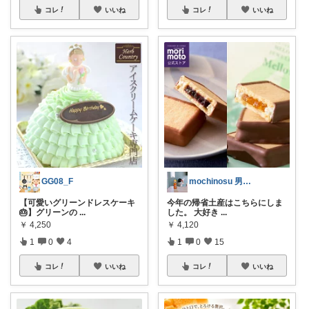
コレ
いいね
コレ
いいね
GG08_F
mochinosu 男の子ふたり育児
【可愛いグリーンドレスケーキ
今年の帰省土産はこちらにしま
🎂】グリーンの
...
した。 大好き
...
￥
4,250
￥
4,120
1
0
4
1
0
15
コレ
いいね
コレ
いいね