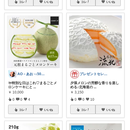
コレ
いいね
コレ
いいね
AO－あお－⁄30代1人時間を大切にする
プレゼントセレクト館024
🍈特別な日はこれ♡まるごとメ
夕張メロンの芳醇な香りを楽し
ロンケーキにと
...
める♪北海道の
...
￥
10,000
￥
3,150
0
0
4
0
0
10
コレ
いいね
コレ
いいね