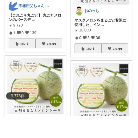
不器用父ちゃん 送料無料お得スイーツ🍩
おのっち
【これこそ丸ごと】 丸ごとメロ
ンのバースデ
...
マスクメロンをまるごと贅沢に
使用した、イン
...
￥
9,720
￥
10,000
1
0
139
0
3
36
コレ
いいね
コレ
いいね
3,773
件
紅茶ROOM!
あおあお＊
✨🎂これ優勝すぎた！😭💕 まる
ごとメロンケ
...
メロンケーキ🍈 インパクト強