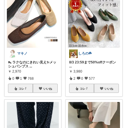
マキノ
しろの☘️
👠 ラクなのにきれい見え✨メッ
8/3 23:59まで50%offクーポン
シュパンプス
...
...
￥
2,970
￥
3,980
0
1
768
2
0
577
コレ
いいね
コレ
いいね