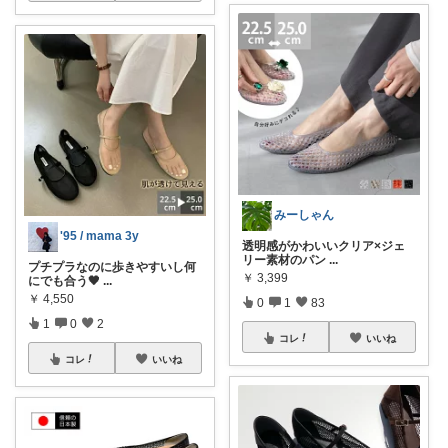
みーしゃん
'95 / mama 3y
透明感がかわいいクリア×ジェ
リー素材のパン
...
プチプラなのに歩きやすいし何
￥
3,399
にでも合う🖤
...
￥
4,550
0
1
83
1
0
2
コレ
いいね
コレ
いいね