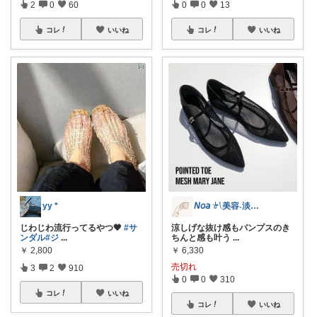
2
0
60
0
0
13
コレ
いいね
コレ
いいね
yy *
𝘕𝘰𝘢 𓍯美容˖淡色˖グレージュ
じわじわ流行ってるやつ🖤
#サ
涼しげな抜け感もパンプスのき
ンダル
#ジ
...
ちんと感も叶う
...
￥
2,800
￥
6,330
売切れ
3
2
910
0
0
310
コレ
いいね
コレ
いいね