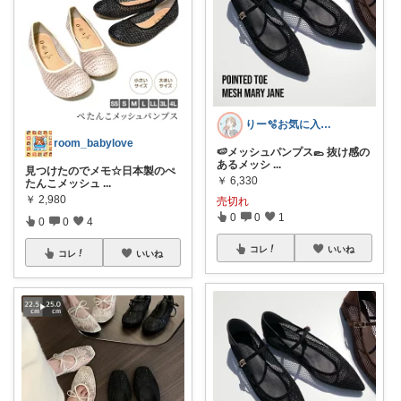
りー🫧お気に入りのある暮らし🧺
room_babylove
🍉メッシュパンプス🥿 抜け感の
あるメッシ
...
見つけたのでメモ☆日本製のぺ
￥
6,330
たんこメッシュ
...
￥
2,980
売切れ
0
0
1
0
0
4
コレ
いいね
コレ
いいね