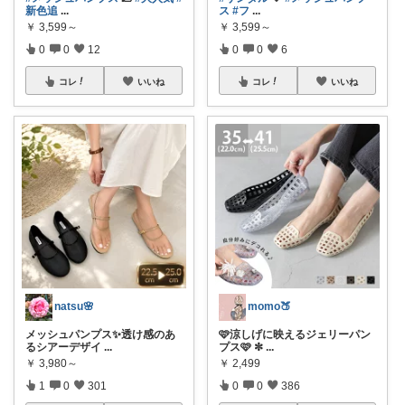
新色追
...
ス
#フ
...
￥
3,599～
￥
3,599～
0
0
12
0
0
6
コレ
いいね
コレ
いいね
natsu🌸
momo🍑
メッシュパンプス✨透け感のあ
🩷涼しげに映えるジェリーパン
るシアーデザイ
...
プス🩷 ✼
...
￥
3,980～
￥
2,499
1
0
301
0
0
386