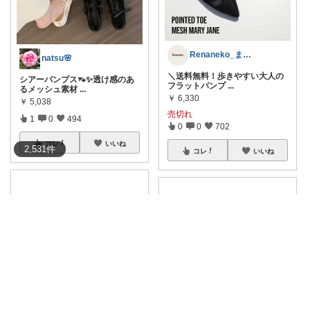
Renaneko_まったりな生活
natsu🌸
＼送料無料！歩きやすい大人の
シアーパンプス👡✨透け感のあ
フラットパンプ
...
るメッシュ素材
...
￥
6,330
￥
5,038
売切れ
1
0
494
0
0
702
コレ
いいね
2,531
件
コレ
いいね