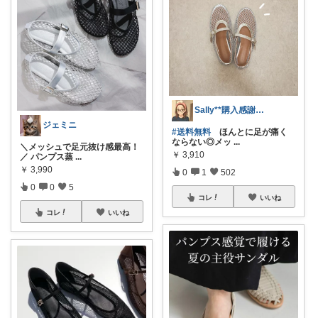
Sally**購入感謝です☺︎!
ジェミニ
#送料無料
ほんとに足が痛く
ならない◎メッ
...
＼メッシュで足元抜け感最高！
￥
3,910
／ パンプス蒸
...
￥
3,990
0
1
502
0
0
5
コレ
いいね
コレ
いいね