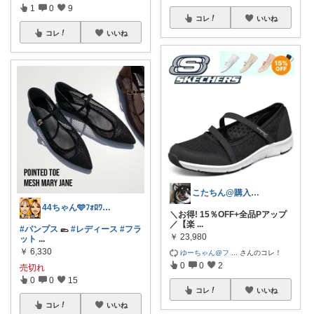
1
0
9
コレ
いいね
コレ
いいね
こたちん@購入感謝です！
44ちゃん🩵ﾌｫﾛﾜｰ様から購入
＼お得! 15％OFF+全品Pアップ
／【楽
...
#パンプス
🥿
#レディース
#フラ
￥
23,980
ット
...
￥
6,330
ゆーちゃん@フ
...
さんのコレ！
0
0
2
売切れ
0
0
15
コレ
いいね
コレ
いいね