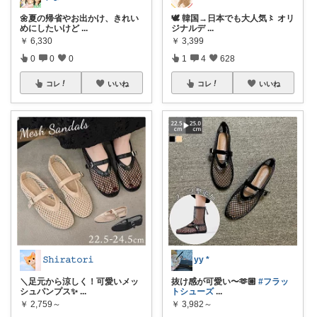
🌼夏の帰省やお出かけ、きれい
🕊️ 韓国→日本でも大人気〻 オリ
めにしたいけど
...
ジナルデ
...
￥
6,330
￥
3,399
0
0
0
1
4
628
コレ
いいね
コレ
いいね
𝚂𝚑𝚒𝚛𝚊𝚝𝚘𝚛𝚒
yy *
＼足元から涼しく！可愛いメッ
抜け感が可愛い〜🫶🏼
#フラッ
シュパンプス✨
...
トシューズ
...
￥
2,759～
￥
3,982～