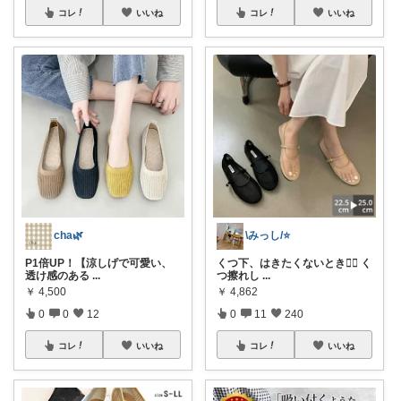
コレ
いいね
コレ
いいね
cha🌿
\みっし/⭐️
P1倍UP！【涼しげで可愛い、
くつ下、はきたくないとき🙆‍♀ く
透け感のある
...
つ擦れし
...
￥
4,500
￥
4,862
0
0
12
0
11
240
コレ
いいね
コレ
いいね