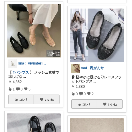
rina⌇_viviinterior_
mai ┊乳がんサバイバー × 癒し
【
#パンプス
】 メッシュ素材で
涼しげな
...
🩰 軽やかに履ける♡レースフラ
ットパンプス
...
￥
4,862
￥
1,380
1
0
5
0
0
2
コレ
いいね
コレ
いいね