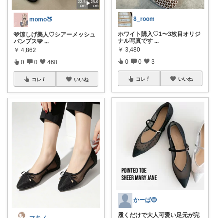
8_room
momo🍑
ホワイト購入♡1〜3枚目オリジ
🩷涼しげ美人♡シアーメッシュ
ナル写真です
...
パンプス🩷
...
￥
3,480
￥
4,862
0
0
3
0
0
468
コレ
いいね
コレ
いいね
かーば😊
履くだけで大人可愛い足元が完
マキノ