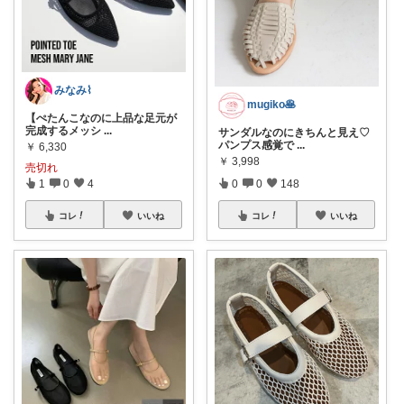
みなみ⌇
mugiko🥞
【ぺたんこなのに上品な足元が
完成するメッシ
...
サンダルなのにきちんと見え♡
パンプス感覚で
...
￥
6,330
￥
3,998
売切れ
1
0
4
0
0
148
コレ
いいね
コレ
いいね