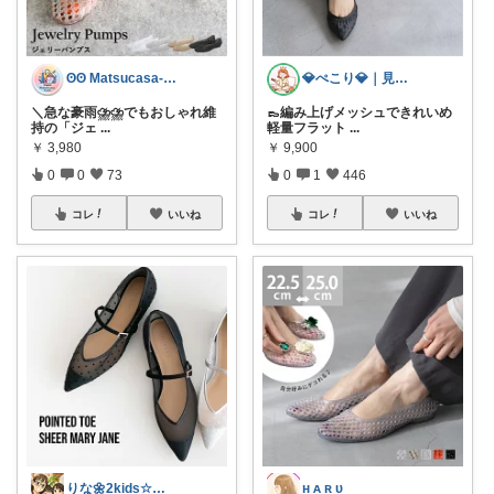
ʘʘ Matsucasa-TooL ʘʘ
💎ぺこり💎｜見た目はOL中身はひもの
＼急な豪雨⛈️⛈️でもおしゃれ維
👞編み上げメッシュできれいめ
持の「ジェ
...
軽量フラット
...
￥
3,980
￥
9,900
0
0
73
0
1
446
コレ
いいね
コレ
いいね
りな🌼2kids☆毎日をちょっと快適に
ʜ ᴀ ʀ ᴜ