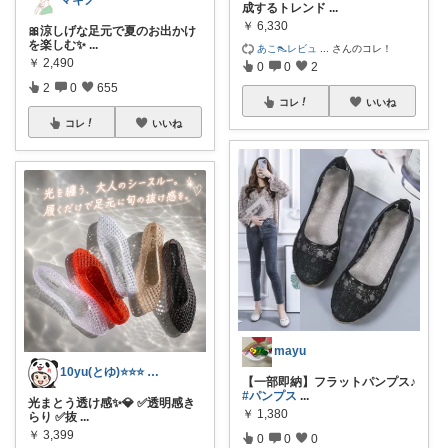
成するトレンド
...
￥
6,330
🎀涼しげな足元で夏のお出かけ
を楽しむ✨
...
あこ👠レビュ
...
さんのコレ！
￥
2,490
0
0
2
2
0
655
コレ
いいね
コレ
いいね
mayu
10yu(とゆ)⭐⭐⭐ ご購入感謝😀
【一部即納】フラットパンプス♪
#パンプス
...
光まとう透け感✨💎 ✅透明感き
￥
1,380
らり ✅抜
...
￥
3,399
0
0
0