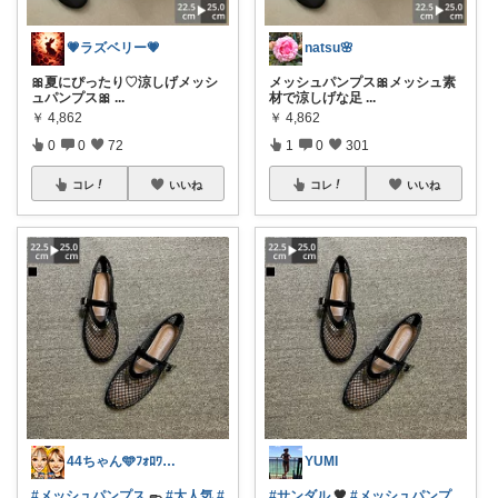
💗ラズベリー💗
natsu🌸
🎀夏にぴったり♡涼しげメッシ
メッシュパンプス🎀メッシュ素
ュパンプス🎀
...
材で涼しげな足
...
￥
4,862
￥
4,862
0
0
72
1
0
301
コレ
いいね
コレ
いいね
44ちゃん🩵ﾌｫﾛﾜｰ様から購入
YUMI
#メッシュパンプス
🥿
#大人気
#
#サンダル
🖤
#メッシュパンプ