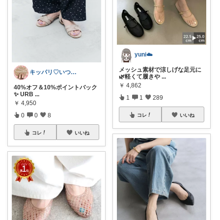
yuni☁️
メッシュ素材で涼しげな足元に
キッパリ♡いつもありがとうございます🌸
🌿軽くて履きや
...
￥
4,862
40%オフ＆10%ポイントバック
✨ URB
...
1
1
289
￥
4,950
0
0
8
コレ
いいね
コレ
いいね