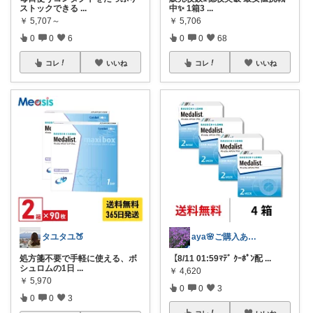
ストックできる
...
中✨ 1箱3
...
￥
5,707～
￥
5,706
0
0
6
0
0
68
コレ
いいね
コレ
いいね
タユタユ🍑
aya🌸ご購入ありがとうございます✨
処方箋不要で手軽に使える、ボ
【8/11 01:59ﾏﾃﾞ ｸｰﾎﾟﾝ配
...
シュロムの1日
...
￥
4,620
￥
5,970
0
0
3
0
0
3
コレ
いいね