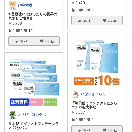
￥
3,420
yo🐶🐶🏠
0
0
0
✨普段使いにぴったりの視界の
良さと心地良さ
...
コレ
いいね
￥
5,706
1
0
10
コレ
いいね
いなりきっちん
「毎日使うコンタクトだから、
コスパも大事だ
...
￥
5,707～
わさび コレクションもご利用ください
0
0
1
日本製 メダリストワンデープラ
ス 30枚パ
...
コレ
いいね