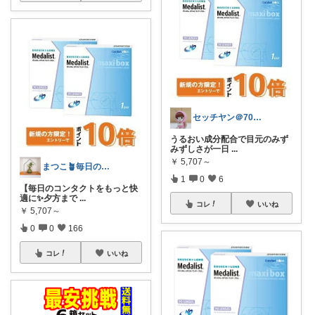
セッチヤン＠70代からの美容
うるおい成分配合で目元のみず
みずしさが一日
...
￥
5,707～
まつこ🪴毎日のくらし、ちょっと心地よく
1
0
6
【毎日のコンタクトをもっと快
適に✨夕方まで
...
コレ
いいね
￥
5,707～
0
0
166
コレ
いいね