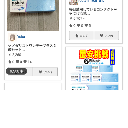
fuuten_real_trip
毎日愛用しているコンタクト👀
✨ つけ心地
...
￥
5,707～
0
0
5
コレ
いいね
Yuka
✨ メダリストワンデープラス 2
箱セット
...
￥
2,260
0
0
14
9,500
件
コレ
いいね
ラクして暮らしたい部
👀毎日使うコンタクトだから✨
まとめ買いでお
...
￥
5,706