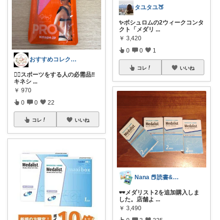
タユタユ🍑
✨ボシュロムの2ウィークコンタ
クト「メダリ
...
￥
3,420
0
0
1
おすすめコレクション
コレ
いいね
🏃‍♀️スポーツをする人の必需品‼️
キネシ
...
￥
970
0
0
22
コレ
いいね
Nana 📕読書&絵本好き🐥
🕶️メダリスト2を追加購入しま
した。店舗よ
...
￥
3,490
0
3
235