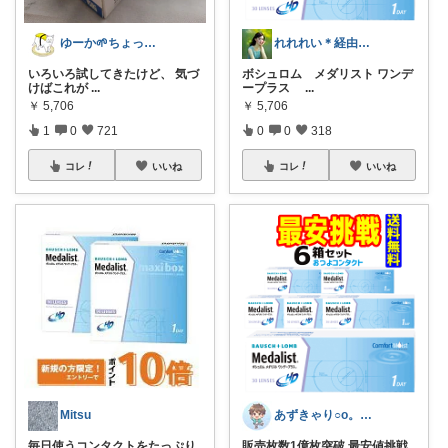
ゆーか🌱ちょっと気分が整う暮らし集め
れれれい＊経由購入ありがとうございます
いろいろ試してきたけど、 気づ
ボシュロム メダリスト ワンデ
けばこれが
...
ープラス
...
￥
5,706
￥
5,706
1
0
721
0
0
318
コレ
いいね
コレ
いいね
Mitsu
あずきゃり○o。.🐟🐠
毎日使うコンタクトをたっぷり
販売枚数1億枚突破 最安値挑戦