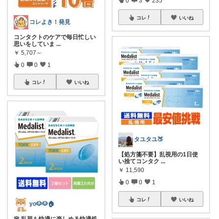
コレ
いいね
コレよき！発見
コンタクトのケアで毎日忙しい
思いをしていま
...
￥
5,707～
0
0
1
コレ
いいね
タユタユ🍑
【処方箋不要】乱視用の1日使
い捨てコンタク
...
￥
11,590
0
0
1
コレ
いいね
yo🐶🐶🏠
🌸 乱視も快適に楽しめる快適処