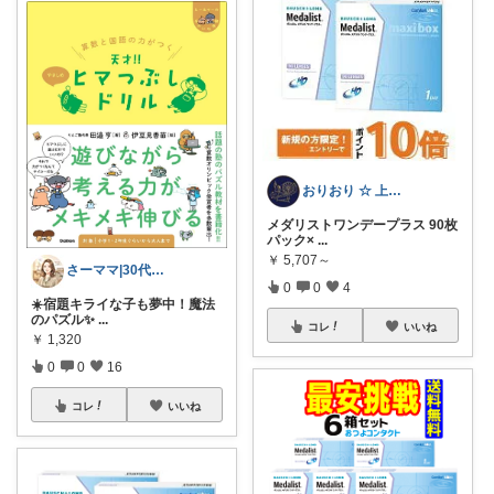
おりおり ☆ 上限🙏
メダリストワンデープラス 90枚
パック×
...
￥
5,707～
さーママ|30代小2女児ママ🎀
0
0
4
☀️宿題キライな子も夢中！魔法
のパズル✨
...
コレ
いいね
￥
1,320
0
0
16
コレ
いいね