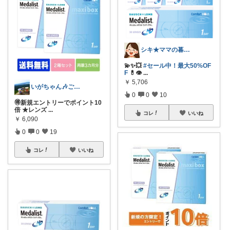
シキ★ママの暮らし、キッズ
💫✨💥
#セール中！最大50%OF
F
💊👁
...
￥
5,706
いがちゃん🎶ご購入感謝です🎶
0
0
10
🉐新規エントリーでポイント10
倍 ★レンズ
...
コレ
いいね
￥
6,090
0
0
19
コレ
いいね