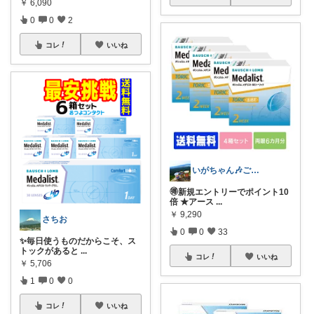
￥
6,090
0
0
2
コレ
いいね
いがちゃん🎶ご購入感謝です🎶
🉐新規エントリーでポイント10
倍 ★アース
...
￥
9,290
さちお
0
0
33
✨毎日使うものだからこそ、ス
トックがあると
...
コレ
いいね
￥
5,706
1
0
0
コレ
いいね