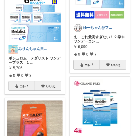
ゆーちゃん@フォロワーさまから購入💕
え、これ最高すぎない！？😭✨
ワンデーコン
...
￥
6,090
みりんちゃん日曜品専門店
0
0
7
ボシュロム メダリスト ワンデ
ープラス 1
...
コレ
いいね
￥
5,706
0
0
3
コレ
いいね