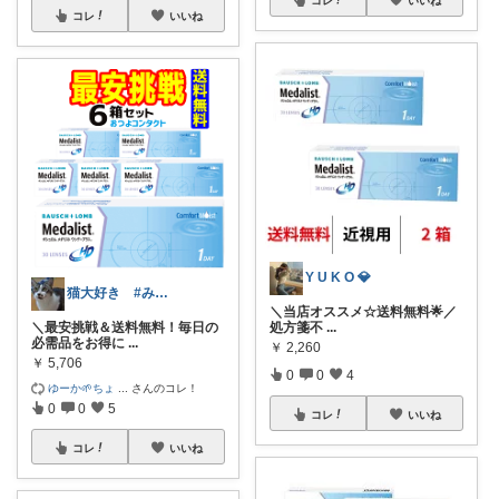
コレ
いいね
Y U K O 💎
猫大好き #みなさんのお気持ちに感謝
＼当店オススメ☆送料無料🌟／
＼最安挑戦＆送料無料！毎日の
処方箋不
...
必需品をお得に
...
￥
2,260
￥
5,706
0
0
4
ゆーか🌱ちょ
...
さんのコレ！
0
0
5
コレ
いいね
コレ
いいね