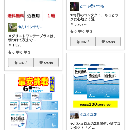
とーふ😚いつもご購入感謝です🙇
✨毎日のコンタクト、もっとラ
クに心地よく過
...
￥
5,707～
ゆん⌇インテリアと生活雑貨がメイン🧸
0
0
3
メダリストワンデープラスは、
朝つけて夜まで
...
コレ
いいね
￥
1,325
0
0
3
コレ
いいね
タユタユ🍑
✨ボシュロムの2週間使い捨てコ
ンタクト「メ
...