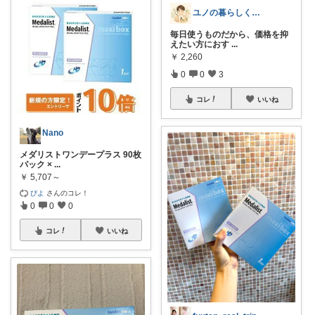
ユノの暮らしくらべ
毎日使うものだから、価格を抑
えたい方におす
...
￥
2,260
0
0
3
コレ
いいね
Nano
メダリストワンデープラス 90枚
パック ×
...
￥
5,707～
ぴよ
さんのコレ！
0
0
0
コレ
いいね