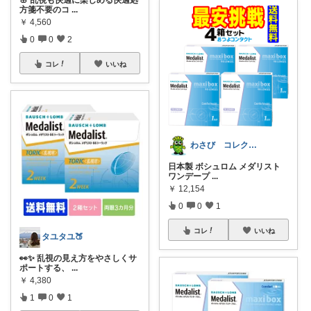
方箋不要のコ
...
￥
4,560
0
0
2
コレ
いいね
わさび コレクションもご利用ください
日本製 ボシュロム メダリスト
ワンデープ
...
￥
12,154
0
0
1
コレ
いいね
タユタユ🍑
👀✨ 乱視の見え方をやさしくサ
ポートする、
...
￥
4,380
1
0
1