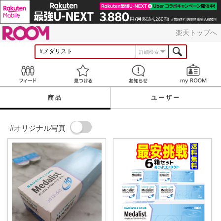
ROOM
楽天トップへ
詳細検索
Feed
見つける
お知らせ
商品
ユーザー
#オリジナル写真