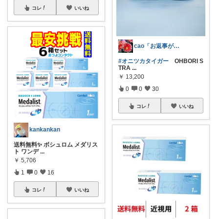
コレ
いいね
cao「お返事が出来ずごめんなさい」
#オニツカタイガー
OHBORI S
TRA
...
￥
13,200
0
0
30
コレ
いいね
kankankan
送料無料✨ ボシュロム メダリス
ト ワンデ
...
￥
5,706
1
0
16
コレ
いいね