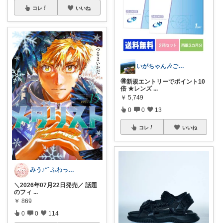
コレ
いいね
いがちゃん🎶ご購入感謝です🎶
🉐新規エントリーでポイント10
倍 ★レンズ
...
￥
5,749
0
0
13
コレ
いいね
みう♪*ﾟふわっと甘い彩りを𓂃𓈒𓏸
＼2026年07月22日発売／ 話題
のフィ
...
￥
869
0
0
114