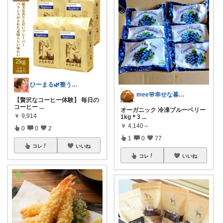
ひーまる🌿整う暮らしと成分美容
mee🌸幸せな暮らし
【贅沢なコーヒー体験】 毎日の
コーヒー
...
オーガニック 冷凍ブルーベリー
￥
9,914
1kg＊3
...
￥
4,140～
0
0
2
1
0
77
コレ
いいね
コレ
いいね