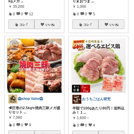
kgメガ
...
り🦑おつま
...
￥
35,200
￥
1,000
0
0
12
0
0
5
コレ
いいね
コレ
いいね
🦁shop Valor🦁
おうちごはん研究
🥩圧巻の2.5kg✨焼肉三昧メガ盛
半額で100gあたり80円！送料込
りセット
...
み！ 1
...
￥
7,060
￥
1,600～
0
0
9
0
0
4