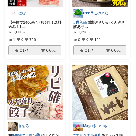
はな
tree🌳この木なんの木🙆‍♀️🌳
【半額で100gあたり80円！送料
#購入品
燻製さきいか くんさき
込み！1
...
訳あり
...
￥
1,600～
￥
1,398
1
0
756
0
0
161
コレ
いいね
コレ
いいね
さちろ
Mayu@いつも感謝😊こっそり購入🌸
🎟️
#半額クーポン🉐
8/11 23:59
#オリジナル写真
🌸たっぷり80