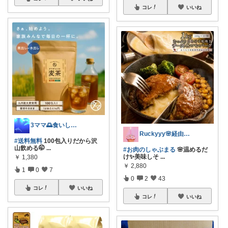
コレ
いいね
3ママ🌅食いしん坊🍻お取寄せSHOP
Ruckyyy🌸経由感謝🙇‍♀️✨
#送料無料
100包入りだから沢
山飲める🤭
...
#お肉のしゃぶまる
🌸温めるだ
け✨美味しそ
...
￥
1,380
￥
2,880
1
0
7
0
2
43
コレ
いいね
コレ
いいね