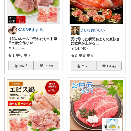
KAKA💖ままでもキレイでいたい
よし@おいしいもの大好き
【私のルームで売れたもの】毎
受け取った瞬間あまりの豪快さ
日の献立作りや
...
に歓声が上がる
...
￥
1,600～
￥
14,740～
1
0
7
0
0
4
コレ
いいね
コレ
いいね