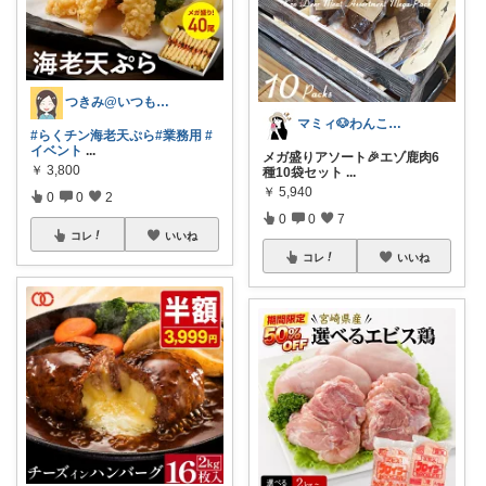
つきみ@いつもありがとうございます🙏
マミィ🐶わんこと暮らす｜お得情報係
#らくチン海老天ぷら
#業務用
#
イベント
...
メガ盛りアソート🎉エゾ鹿肉6
￥
3,800
種10袋セット
...
￥
5,940
0
0
2
0
0
7
コレ
いいね
コレ
いいね