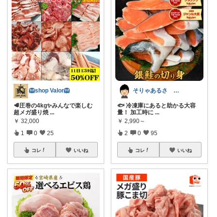
🦁shop Valor🦁
そりゃあるさ X@soryaarusa
🥩圧巻の4kg✨みんなで楽しむ
🐟 冷凍庫にあると助かる大容
超メガ盛り焼
...
量！ 加工時に
...
￥
32,000
￥
2,990～
1
0
25
2
0
95
コレ
いいね
コレ
いいね