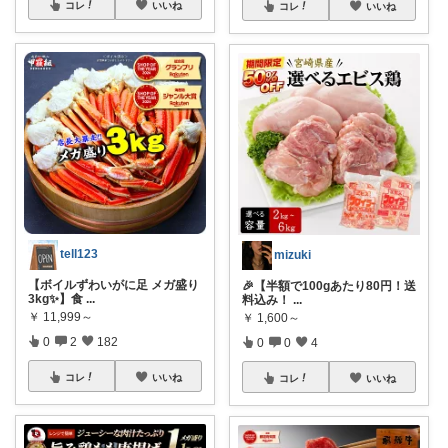
コレ
いいね
コレ
いいね
tell123
mizuki
【ボイルずわいがに足 メガ盛り
🎉【半額で100gあたり80円！送
3kg✨】食
...
料込み！
...
￥
11,999～
￥
1,600～
0
2
182
0
0
4
コレ
いいね
コレ
いいね