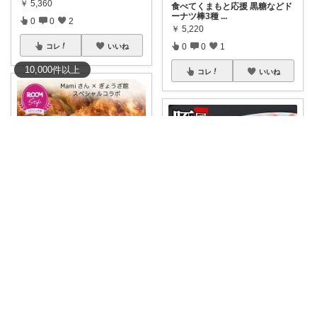
￥
5,360
食べてくまもと応援 黒糖などド
ーナツ棒3種
...
0
0
2
￥
5,220
0
0
1
コレ
いいね
10,000
件
以上
コレ
いいね
つみき🍀毎日をご機嫌にする♡
＼食品🧊冷凍／ おかず悩んだら
みえ🍖毎日ありがとう🐟️
コレ！
...
￥
3,850
#50％クーポン
#ポイント5倍7月
25日ま
...
0
0
2
￥
9,999
1
1
737
コレ
いいね