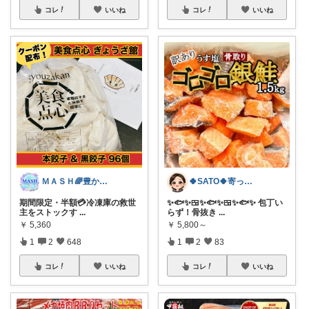
コレ
いいね
コレ
いいね
ＭＡＳＨ🌈豊かな生活へカスタマイズ🌈
🍀SATO🍀寄って、見てらっしゃい！
期間限定・半額💳冷凍庫の救世
✨🐟✨🍱✨🐟✨🍱✨🐟✨ 包丁い
主をストックす
...
らず！骨抜き
...
￥
5,360
￥
5,800～
1
2
648
1
2
83
コレ
いいね
コレ
いいね