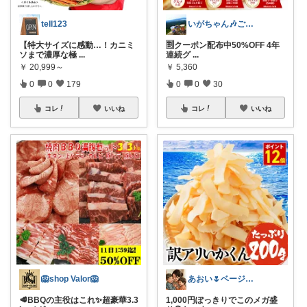
tell123
いがちゃん🎶ご購入感謝です🎶
【特大サイズに感動…！カニミ
🈹クーポン配布中50%OFF 4年
ソまで濃厚な極
...
連続グ
...
￥
20,999～
￥
5,360
0
0
179
0
0
30
コレ
いいね
コレ
いいね
🦁shop Valor🦁
あおい🌷ベージュ好き♡時短アイテム好き
🥩BBQの主役はこれ✨超豪華3.3
1,000円ぽっきりでこのメガ盛