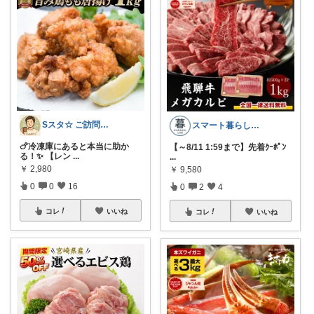
Sスタ☆ ご訪問に感謝🌻🏖️
スマート暮らしラボ
🍗冷凍庫にあると本当に助か
【～8/11 1:59まで】先着ｸｰﾎﾟﾝ
る！✨ 【レン
...
...
￥
2,980
￥
9,580
0
0
16
0
2
4
コレ
いいね
コレ
いいね