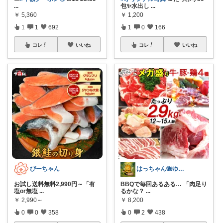
...
包✨水出し
...
￥
5,360
￥
1,200
1
1
692
1
0
166
コレ
いいね
コレ
いいね
ぴーちゃん
はっちゃん🐝ゆるレビュー
お試し送料無料2,990円～「有
BBQで毎回あるある… 「肉足り
塩or無塩
...
るかな？
...
￥
2,990～
￥
8,200
0
0
358
0
2
438