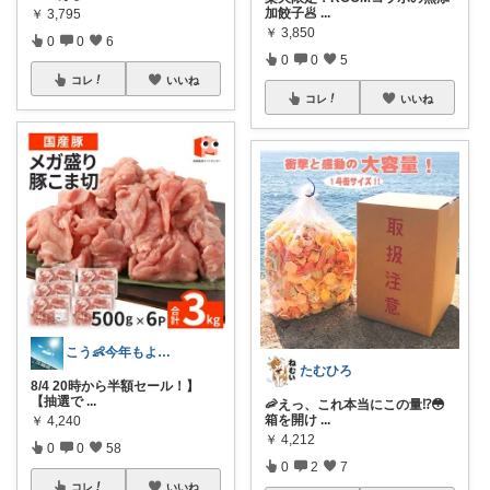
加餃子🥟
...
￥
3,795
￥
3,850
0
0
6
0
0
5
コレ
いいね
コレ
いいね
こう👶今年もよろしくお願いします🥹
たむひろ
8/4 20時から半額セール！】
【抽選で
...
🦐えっ、これ本当にこの量⁉️😳
箱を開け
...
￥
4,240
￥
4,212
0
0
58
0
2
7
コレ
いいね