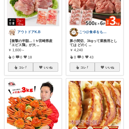
アウトドアK.B
こつ@食卓をもっと楽しく♪
【衝撃の半額…！✨宮崎県産
豚小間切、3kgって業務用とし
「エビス鶏」が大
...
ては どのく
...
￥
1,600～
￥
4,240
0
0
18
0
0
43
コレ
いいね
コレ
いいね