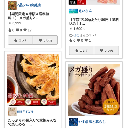
2品(247)🌼経由購入感謝です🌼
えいさん
【期間限定🔥半額＆送料無
料！】 メガ盛り2
...
【半額で100gあたり80円！送料
￥
3,999
込み！1
...
￥
1,600～
0
0
17
はな
さんのコレ！
0
0
1
コレ
いいね
コレ
いいね
mii＊style
たっぷり96個入りで家族みんな
やす@風と暮らし
で楽しめる、
...