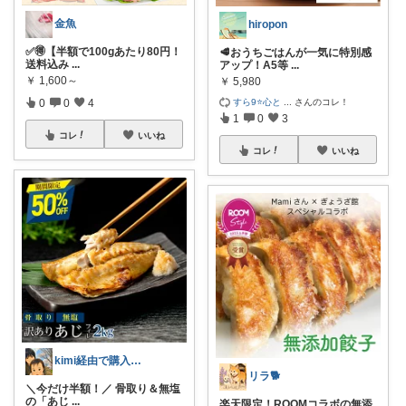
金魚
hiropon
✅🉐【半額で100gあたり80円！
🥩おうちごはんが一気に特別感
送料込み
...
アップ！A5等
...
￥
1,600～
￥
5,980
すら9⭐️心と
...
さんのコレ！
0
0
4
1
0
3
コレ
いいね
コレ
いいね
kimi経由で購入ありがとうです✨
リラ🐕
​＼今だけ半額！／ 骨取り＆無塩
の「あじ
...
楽天限定！ROOMコラボの無添