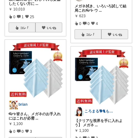
したくない方に
...
メガネ拭き、いろいろ試して結
￥
10,010
局これ👓✨ ウ
...
￥
623
0
1
25
0
0
4
コレ
いいね
コレ
いいね
brian
ころまる🐕🐈もふもふ愛好家💓
👓✨皆さん、メガネのお手入れ
にはこれが必需
...
【クリアな視界を手に入れよ
￥
1,100
う】 メガネ
...
￥
1,100
0
0
3