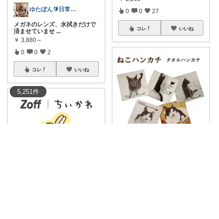
ゆたぽん🔰日常のあったらいいな👍
0
0
27
メガネのレンズ、水拭きだけで
コレ
いいね
済ませていませ
...
￥
3,880～
0
0
2
コレ
いいね
5,251
件
emu@ねこROOM
【フォンカチ】スマホの画面や
メガネの汚れが
...
￥
660
かわいいものハンター🍓にゃむ
0
1
2
ちいかわとZoffのコラボ商品✨
コレ
いいね
うさぎの
...