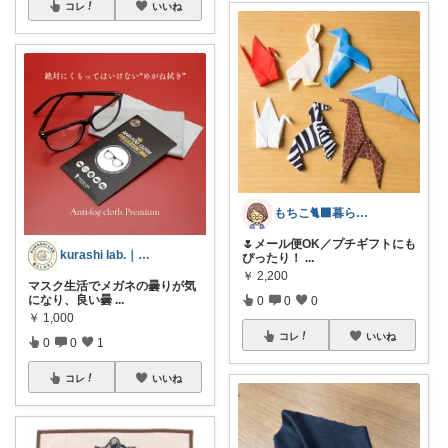
コレ
いいね
もちこ🐈‍⬛暮らしのお気に入り🌷
🌷メール便OK／プチギフトにも
kurashi lab.｜暮らしのモノ
ぴったり！
...
￥
2,200
マスク生活でメガネの曇りが気
になり、良い曇
...
0
0
0
￥
1,000
コレ
いいね
0
0
1
コレ
いいね