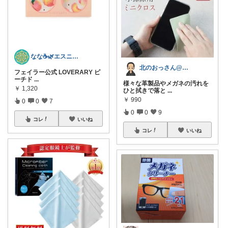
なな☕️🌿エスニック／アジアン雑貨
北のおっさん@ガジェット好き
フェイラー公式 LOVERARY ピ
ーチド
...
様々な革製品やメガネの汚れを
￥
1,320
ひと拭きで落と
...
￥
990
0
0
7
0
0
9
コレ
いいね
コレ
いいね