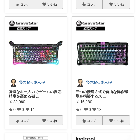
コレ
いいね
コレ
いいね
北のおっさん@ガジェット好き
北のおっさん@ガジェット好き
三つの接続方式で自由な操作環
高速なキー入力でゲームの反応
境を構築するス
...
精度を高める磁
...
￥
16,980
￥
39,980
0
0
13
0
0
14
コレ
いいね
コレ
いいね