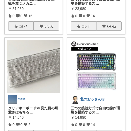
境を構築するス
...
観を放つメカニ
...
￥
23,980
￥
31,980
0
0
16
0
0
16
コレ
いいね
コレ
いいね
北のおっさん@ガジェット好き
melt
三つの接続方式で自由な操作環
クリアキーボード🧼 見た目の可
境を構築するス
...
愛さはもちろ
...
￥
14,980
￥
14,540
0
0
14
0
0
2