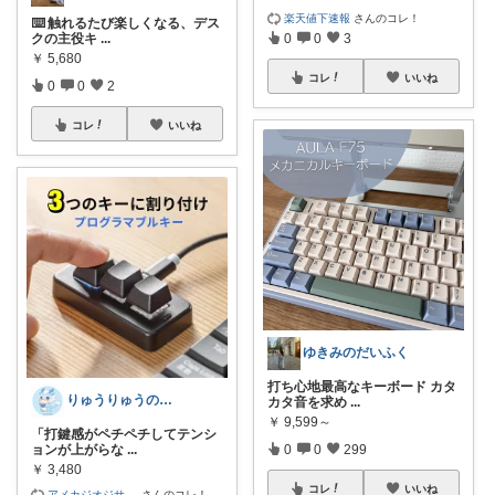
楽天値下速報
さんのコレ！
⌨️ 触れるたび楽しくなる、デス
クの主役キ
...
0
0
3
￥
5,680
コレ
いいね
0
0
2
コレ
いいね
ゆきみのだいふく
打ち心地最高なキーボード カタ
りゅうりゅうの秘密の宝箱
カタ音を求め
...
￥
9,599～
「打鍵感がペチペチしてテンシ
ョンが上がらな
...
0
0
299
￥
3,480
コレ
いいね
アメカジオジサ
...
さんのコレ！