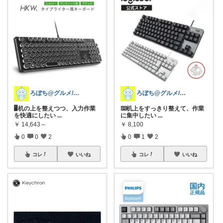
ろぼち@グルメ/キッチン雑貨
ろぼち@グルメ/キッチン雑貨
⌨️机上をすっきり整えて、作業
🖥机の上を整えつつ、入力作業
に集中したい
...
を快適にしたい
...
￥
8,100
￥
14,643～
0
1
2
0
0
2
コレ
いいね
コレ
いいね