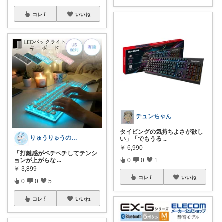
コレ
いいね
チュンちゃん
タイピングの気持ちよさが欲し
りゅうりゅうの秘密の宝箱
い」「でもうる
...
￥
6,990
「打鍵感がペチペチしてテンシ
ョンが上がらな
...
0
0
1
￥
3,899
コレ
いいね
0
0
5
コレ
いいね