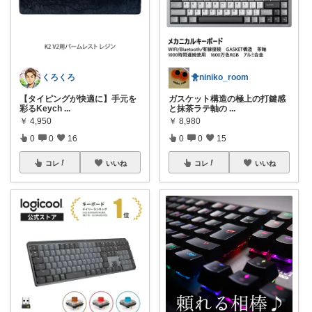
🐥niniko_room
くろくろ
ガスケット構造の極上の打鍵感
【タイピングが快適に】手元を
と抹茶ラテ軸の
...
彩るKeych
...
￥
8,980
￥
4,950
0
0
15
0
0
16
コレ
いいね
コレ
いいね