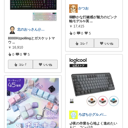
かつお
⌨️静かな打鍵感が魅力のピンク
軸モデル✨英
...
￥
17,415
北のおっさん@ガジェット好き
0
0
5
8000Hzpollingとガスケットマ
ウ
...
コレ
いいね
￥
16,910
0
0
5
コレ
いいね
ろぼち@グルメ/キッチン雑貨
🌙夜の作業を心地よく進めたい
人に、コンパク
...