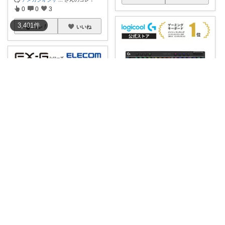
0
0
3
3,401
件
コレ
いいね
mosamosa🐾小さめバッグの日々✨
💻🌿 絡まる線を手放した机 深
夜、机で文
...
🖥️デスク環境ラボ｜PCガジェット
￥
27,900
0
0
4
🉐 ポイント10倍の対象になって
いました。
...
￥
3,620
コレ
いいね
0
0
1
コレ
いいね