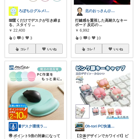
北のおっさん@ガジェット好き
ろぼち@グルメ/キッチン雑貨
打鍵感を重視した高耐久なキー
⌨️置くだけでデスクが引き締ま
ボード 反応の
...
る、スタイリ
...
￥
6,992
￥
22,400
0
0
10
0
0
3
コレ
いいね
コレ
いいね
Oh-tori PC快適空間
🖥️デスク環境ラボ｜PCガジェット
【立体デザインでカワイイ❗️】ピ
🉐 ポイント5倍の対象になって