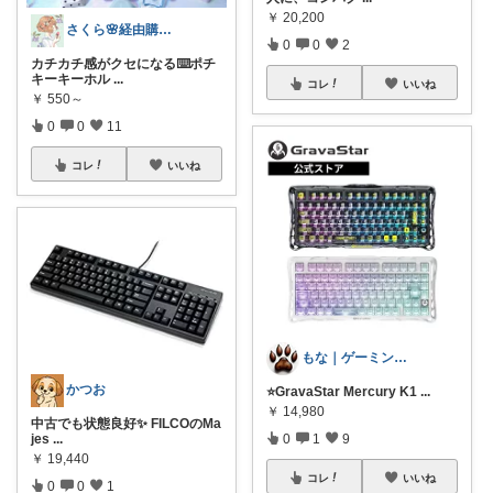
￥
20,200
さくら🌸経由購入ありがとう😊
0
0
2
カチカチ感がクセになる⌨️ポチ
キーキーホル
...
コレ
いいね
￥
550～
0
0
11
コレ
いいね
もな｜ゲーミング×デスク周り
かつお
⭐GravaStar Mercury K1
...
￥
14,980
中古でも状態良好✨ FILCOのMa
jes
...
0
1
9
￥
19,440
コレ
いいね
0
0
1