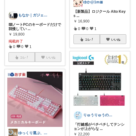
ゆか@1m🎀
【新製品】ロジクール Alto Key
もなか｜ガジェット・猫暮らし🐈
s
...
￥
16,900
⌨️ノートPCのキーボードだけで
我慢してい
...
0
0
1
￥
19,800
コレ
いいね
掲載終了
0
0
1
コレ
いいね
りゅうりゅうの秘密の宝箱
「打鍵感がペチペチしてテンシ
ョンが上がらな
...
ゆっくり選ぶ、省エネ生活ROOM🌙
￥
22,200