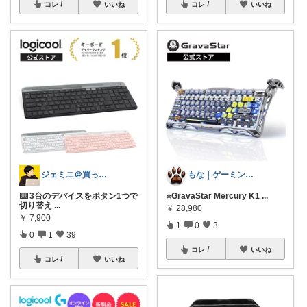
コレ
いいね
コレ
いいね
もな｜ゲーミング×デスク周り
ジェミニ＠買って後悔しないガジェット部屋
⭐GravaStar Mercury K1
...
⌨️ 3台のデバイスをボタン1つで
切り替え
...
￥
28,980
￥
7,900
1
0
3
0
1
39
コレ
いいね
コレ
いいね