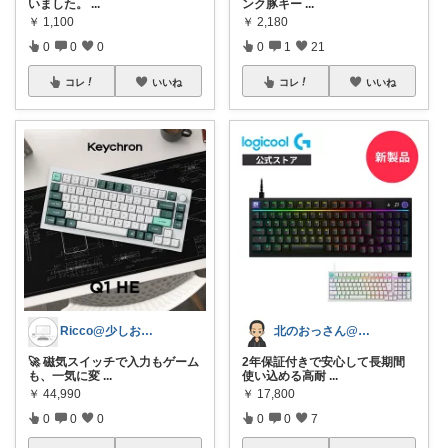
ンク豚キー
...
いました。
...
￥
2,180
￥
1,100
0
1
21
0
0
0
コレ
いいね
コレ
いいね
北のおっさん@ガジェット好き
Ricco@少しおしゃれなデスク周り
2年保証付きで安心して長期間
🚀 磁気スイッチで入力もゲーム
使い込める高耐
...
も、一気に変
...
￥
17,800
￥
44,990
0
0
7
0
0
0