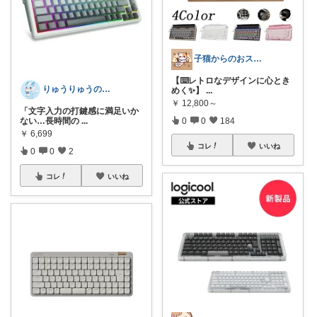
子猫からのおススメ
【⌨️レトロなデザインに心とき
りゅうりゅうの秘密の宝箱
めく✨】
...
￥
12,800～
「文字入力の打鍵感に満足いか
ない…長時間の
...
0
0
184
￥
6,699
コレ
いいね
0
0
2
コレ
いいね