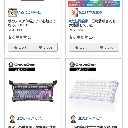
私だけのお宝本舗🍀経由購入いつも感謝！
いぬねこ🐶🐱仕事も暮らしも楽しく☺︎
#文芸評論家
三宅香帆さんも
朝のデスク作業がより心地よく
大推薦していた
...
なる、HHKB
...
￥
23,980
￥
41,800
0
0
154
0
0
13
コレ
いいね
コレ
いいね
北のおっさん@ガジェット好き
北のおっさん@ガジェット好き
三つの接続方式で自由な操作環
異次元の重厚感と先進的な世界