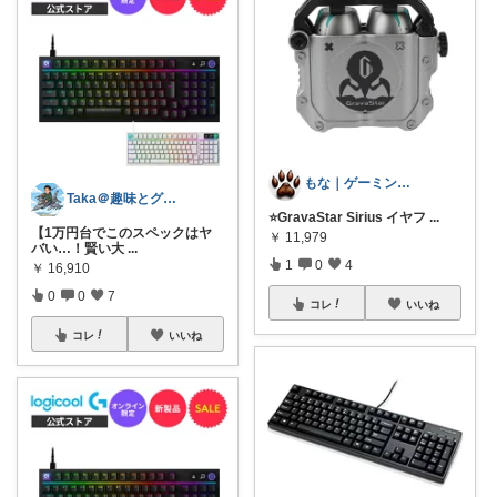
もな｜ゲーミング×デスク周り
Taka＠趣味とグルメのパパROOM
⭐GravaStar Sirius イヤフ
...
【1万円台でこのスペックはヤ
￥
11,979
バい…！賢い大
...
1
0
4
￥
16,910
0
0
7
コレ
いいね
コレ
いいね