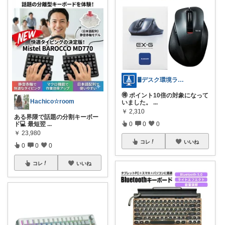
🖥️デスク環境ラボ｜PCガジェット
🉐 ポイント10倍の対象になって
Hachico☆room
いました。
...
￥
2,310
ある界隈で話題の分割キーボー
ド💻 最短翌
...
0
0
0
￥
23,980
コレ
いいね
0
0
0
コレ
いいね