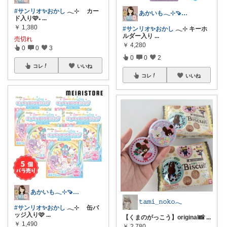
#サンリオ✨おかし
𓂃⊹ カー
あかいも𓂃⊹🍠8月もよろしくです✨
ド入り🩷₊
...
￥
1,380
#サンリオ✨おかし
𓂃⊹ キーホ
ルダー入り
...
売切れ
￥
4,280
0
0
3
0
0
2
コレ
いいね
コレ
いいね
あかいも𓂃⊹🍠8月もよろしくです✨
𝚝𝚊𝚖𝚒_𝚗𝚘𝚔𝚘𓂃
#サンリオ✨おかし
𓂃⊹ 缶バ
ッジ入り🩷
...
【くまのがっこう】original📸
...
￥
1,490
￥
2,780