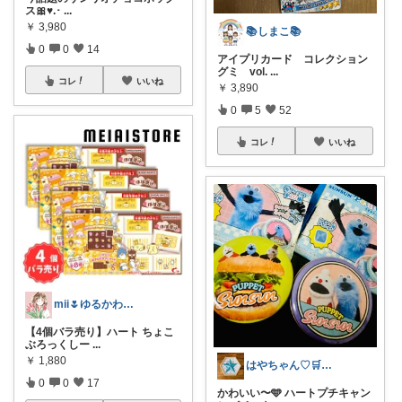
ス🎀♥.･
...
￥
3,980
📚しまこ📚
0
0
14
アイプリカード コレクション
グミ vol.
...
コレ
いいね
￥
3,890
0
5
52
コレ
いいね
mii🌷ゆるかわアイテム探し🔍🫧
【4個バラ売り】ハート ちょこ
ぶろっくしー
...
￥
1,880
はやちゃん♡🛒✨感謝です💖🙏✨
0
0
17
かわいい〜🩵 ハートプチキャン