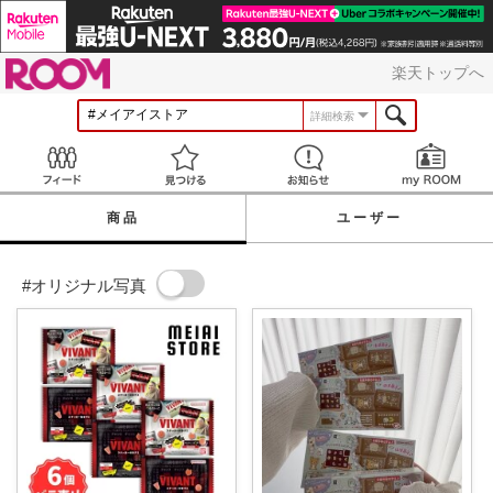
ROOM
楽天トップへ
詳細検索
Feed
見つける
お知らせ
商品
ユーザー
#オリジナル写真