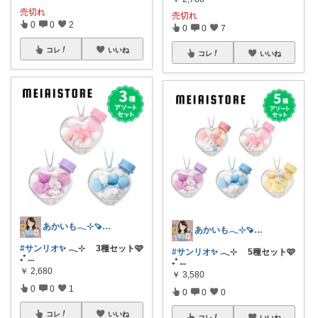
売切れ
売切れ
0
0
2
0
0
7
コレ
いいね
コレ
いいね
あかいも𓂃⊹🍠8月もよろしくです✨
あかいも𓂃⊹🍠8月もよろしくです✨
#サンリオ✨
𓂃⊹ 3種セット🩷
#サンリオ✨
𓂃⊹ 5種セット🩷
₊⁺
...
₊⁺
...
￥
2,680
￥
3,580
0
0
1
0
0
0
コレ
いいね
コレ
いいね