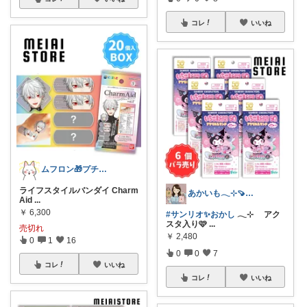
コレ
いいね
ムフロン🎁プチプラ・セール・マンガ好き
ライフスタイルバンダイ Charm
あかいも𓂃⊹🍠8月もよろしくです✨
Aid
...
￥
6,300
#サンリオ✨おかし
𓂃⊹ アク
スタ入り🩷
...
売切れ
￥
2,480
0
1
16
0
0
7
コレ
いいね
コレ
いいね