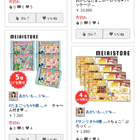
おかしなたまごボーロっち❤︎ パ
売切れ
ッケージ
...
0
0
5
￥
10,880
売切れ
コレ
いいね
0
0
4
コレ
いいね
あかいも𓂃⊹🍠8月もよろしくです✨
#たまごっち✨5個
𓂃⊹ チャー
ム付き💛
...
あかいも𓂃⊹🍠8月もよろしくです✨
￥
7,380
#サンリオ✨4種
𓂃⊹ちょこ·˚ ぶ
売切れ
ろっく
...
0
0
4
￥
1,880
0
0
8
コレ
いいね