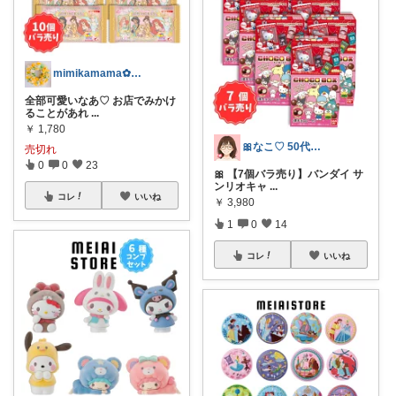
mimikamama✿🏃‍♀️
全部可愛いなあ♡ お店でみかけ
ることがあれ
...
￥
1,780
🎀なこ♡︎ 50代主婦の"買って正解"
売切れ
0
0
23
🎀 【7個バラ売り】バンダイ サ
ンリオキャ
...
コレ
いいね
￥
3,980
1
0
14
コレ
いいね