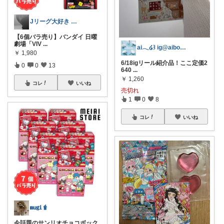
Jリーグ大好き 🦁ゲート😪💤
【6個バラ売り】バンダイ 日曜
劇場「VIV
...
ai‪𓂃໒꒱ ig@aibon0187
￥
1,980
6/18igリール紹介品！ここ定価2
0
0
13
640
...
￥
1,260
コレ
いいね
売切れ
1
0
8
コレ
いいね
𝐦𝐮𝐠𝐢🧋
今話題のサンリオチョコボック