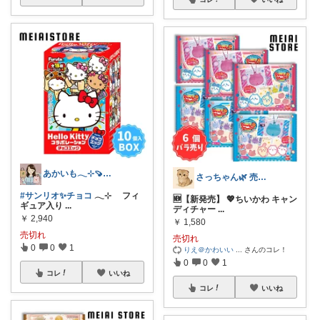
あかいも𓂃⊹🍠8月もよろしくです✨
さっちゃん🌿 売上ランキング✨
#サンリオ✨チョコ
𓂃⊹ フィ
🆕【新発売】 💖ちいかわ キャン
ギュア入り
...
ディチャー
...
￥
2,940
￥
1,580
売切れ
売切れ
0
0
1
りえ＠かわいい
...
さんのコレ！
0
0
1
コレ
いいね
コレ
いいね