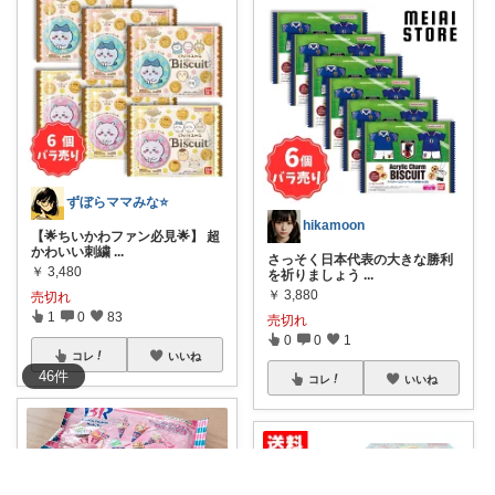
ずぼらママみな⭐️
hikamoon
【🌟ちいかわファン必見🌟】 超
かわいい刺繍
...
さっそく日本代表の大きな勝利
￥
3,480
を祈りましょう
...
￥
3,880
売切れ
1
0
83
売切れ
0
0
1
コレ
いいね
46
件
コレ
いいね