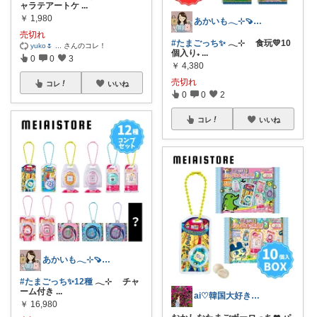
ャラテアートケ
...
￥
1,980
あかいも𓂃⊹🍠8月もよろしくです✨
売切れ
#たまごっち✨
𓂃⊹ 食玩💛10
yuko🌷
...
さんのコレ！
個入り₊
...
0
0
3
￥
4,380
売切れ
コレ
いいね
0
0
2
コレ
いいね
あかいも𓂃⊹🍠8月もよろしくです✨
#たまごっち✨12種
𓂃⊹ チャ
ーム付き
...
ai♡韓国大好き年子boys mama
￥
16,980