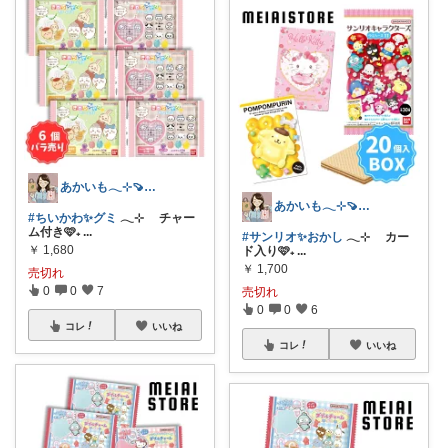
あかいも𓂃⊹🍠8月もよろしくです✨
あかいも𓂃⊹🍠8月もよろしくです✨
#ちいかわ✨グミ
𓂃⊹ チャー
ム付き🩷₊
...
#サンリオ✨おかし
𓂃⊹ カー
￥
1,680
ド入り🩷₊
...
￥
1,700
売切れ
0
0
7
売切れ
0
0
6
コレ
いいね
コレ
いいね