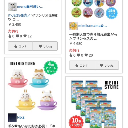
menu🥞可愛い🌼美味しい🍴便利☘
#＼8/25発売／
🤍サンリオ全6種
🤍 コ
...
￥
2,480
mimikamama✿🏃‍♀️
売切れ
一時期人気で売り切れ続出だっ
0
0
12
たプリンセスの
...
￥
6,680
コレ
いいね
売切れ
0
0
20
コレ
いいね
No.2
🐰☕💖ちいかわ好き必見！「キ