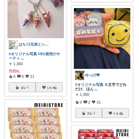
はち⌇3兄弟とシンプルな暮らし
#オリジナル写真
#9/1発売のサ
ーティ
...
￥
1,380
売切れ
ゆっけ🐸
0
0
21
#オリジナル写真
５文字でどれ
コレ
いいね
だけ、ほん
...
￥
1,380
0
2
31
コレ
いいね