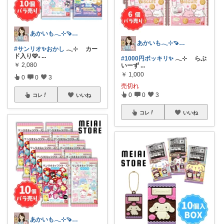
あかいも𓂃⊹🍠8月もよろしくです✨
あかいも𓂃⊹🍠8月もよろしくです✨
#サンリオ✨おかし
𓂃⊹ カー
ド入り🩷₊
...
#1000円ポッキリ✨
𓂃⊹ らぶ
￥
2,080
いーず
...
￥
1,000
0
0
3
売切れ
0
0
3
コレ
いいね
コレ
いいね
あかいも𓂃⊹🍠8月もよろしくです✨