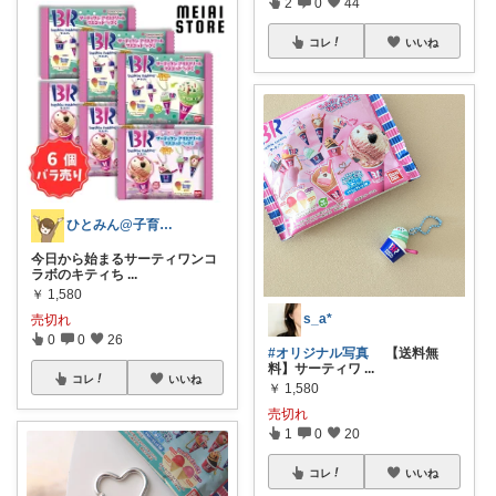
2
0
44
コレ
いいね
ひとみん@子育てと可愛いもの好き⚮̈
今日から始まるサーティワンコ
ラボのキティち
...
￥
1,580
s_a*
売切れ
0
0
26
#オリジナル写真
【送料無
料】サーティワ
...
コレ
いいね
￥
1,580
売切れ
1
0
20
コレ
いいね