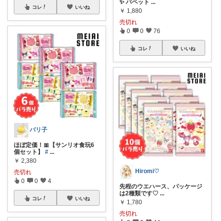
✨ パペット
...
コレ
いいね
￥
1,880
売切れ
0
0
76
コレ
いいね
バリ子
ほぼ定価！🎀【サンリオ食玩6
個セット】
#
...
￥
2,380
Hiromi♡
売切れ
0
0
4
先程のウエハース、パッケージ
は2種類です♡
...
コレ
いいね
￥
1,780
売切れ