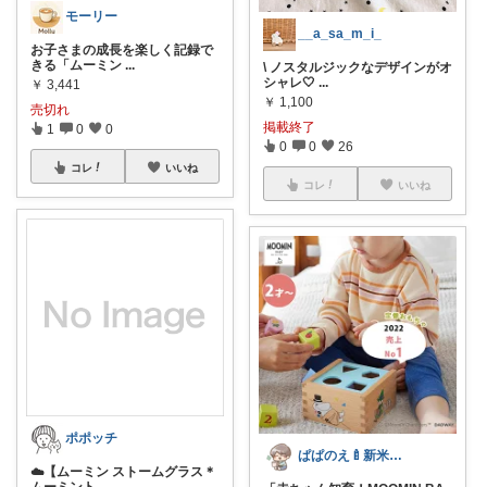
モーリー
__a_sa_m_i_
お子さまの成長を楽しく記録で
きる「ムーミン
...
\ ノスタルジックなデザインがオ
シャレ🤍
...
￥
3,441
￥
1,100
売切れ
掲載終了
1
0
0
0
0
26
コレ
いいね
コレ
いいね
ポポッチ
ぱぱのえ🍼新米パパ🍼子育て奮闘中💦
☁️【ムーミン ストームグラス＊
ムーミント
...