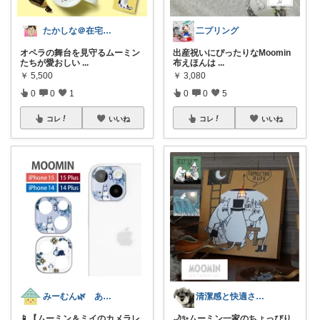
たかしな＠在宅ワーカー
二プリング
オペラの舞台を見守るムーミン
出産祝いにぴったりなMoomin
たちが愛おしい
...
布えほんは
...
￥
5,500
￥
3,080
0
0
1
0
0
5
コレ
いいね
コレ
いいね
みーむん🌿 ありがとうございました💐
清潔感と快適さを整える大人のインテリア部
📱【ムーミン＆ミイのカメラレ
🌙✨ムーミン一家のちょっぴり