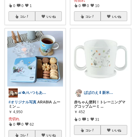
売切れ
0
0
1
0
0
10
コレ
いいね
コレ
いいね
𝑎𝑖 ✿𓈒𓏸いつもありがとう♡
ぱぱのえ🍼新米パパ🍼子育て奮闘中💦
#オリジナル写真
ARABIA ムー
赤ちゃん便利！トレーニングマ
ミン
...
グコップムーミ
...
￥
4,950
￥
452
売切れ
0
1
31
0
0
62
コレ
いいね
コレ
いいね