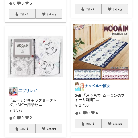
0
0
6
コレ
いいね
コレ
いいね
チャペル〜彼女と僕のかわいいモノ探し〜
二プリング
☕🍰 「おうちで“ムーミンのフ
ィーカ時間”
...
「ムーミンキャラクターグッ
ズ」ベビー用品セ
...
￥
2,750
￥
3,577
0
0
4
0
0
2
コレ
いいね
コレ
いいね