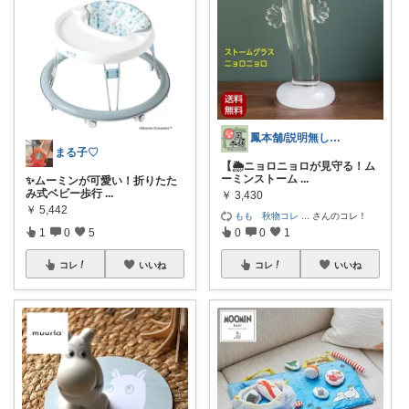
鳳本舗/説明無しの「コレ！」はやりません
まる子♡
【🌦ニョロニョロが見守る！ム
ーミンストーム
...
✨ムーミンが可愛い！折りたた
み式ベビー歩行
...
￥
3,430
￥
5,442
もも 秋物コレ
...
さんのコレ！
1
0
5
0
0
1
コレ
いいね
コレ
いいね