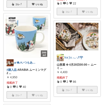
0
0
22
コレ
いいね
コレ
いいね
𝚔𝚊𝚓𝚞 𓂃◌𓈒𓏲𓊯
𝑎𝑖 ✿𓈒𓏸いつもありがとう♡
山形屋 𖧷 4月28日00:00～ ムー
ミ
...
#購入品
ARABIA ムーミンマグ
￥
4,400
2
...
￥
4,950
掲載終了
0
2
86
掲載終了
0
0
40
コレ
いいね
コレ
いいね