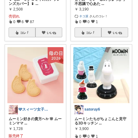
ンズカバー】📱
...
不思議で心あた
...
￥
2,508
￥
3,190
売切れ
ネコ派
さんのコレ！
0
6
87
0
0
1
コレ
いいね
コレ
いいね
🩷スィーツ女子向けのお菓子ROOM🩷
satoruy6
ムーミン好きの貴方へ✨ 🌸 ムー
ムーミンたちがちょこんと見守
ミンママ
...
る3Dキッチン
...
￥
1,728
￥
3,900
販売終了
0
0
1