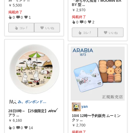
「赤ちゃん知育！MOOMIN BA
BY 型
...
￥
5,500
￥
2,970
掲載終了
掲載終了
0
0
1
0
0
2
コレ
いいね
コレ
いいね
み。ボンボンドロップシール☺︎
yan
28日0時～ 【25個限定】ꫛꫀꪝ
アラ
...
10/4 12時〜予約販売 ムーミン
クッ
...
￥
6,160
￥
2,700
0
0
14
掲載終了