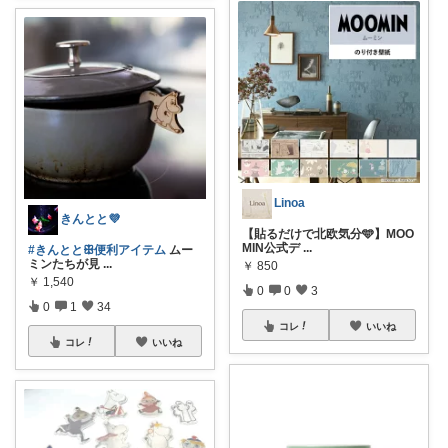
Linoa
きんとと💜
【貼るだけで北欧気分🩵】MOO
MIN公式デ
...
#きんととꕥ便利アイテム
ムー
ミンたちが見
...
￥
850
￥
1,540
0
0
3
0
1
34
コレ
いいね
コレ
いいね