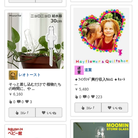
道重
レオトースト
🔹ﾌｨﾝﾗﾝﾄﾞ興行収入No1 🔹ｷｭｰﾄ
...
そっと差し込むだけで 植物たち
の時間に、や
...
￥
5,480
￥
6,160
0
0
223
0
0
3
コレ
いいね
コレ
いいね