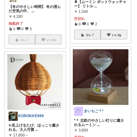
🌲【ムーミン ポットウォッチャ
ー】 リトル
...
【冬のやさしい時間】 冬の澄ん
だ空気の中、
...
￥
1,540
￥
4,180
売切れ
掲載終了
0
0
2
0
0
5
コレ
いいね
コレ
いいね
きいちご＊*
KOROKKE999
*＊ 北欧のやさしい灯りに癒さ
れるムーミン
...
✨見上げるたび、ほっこり癒さ
れる。大人可愛
...
￥
3,850
￥
17,600～