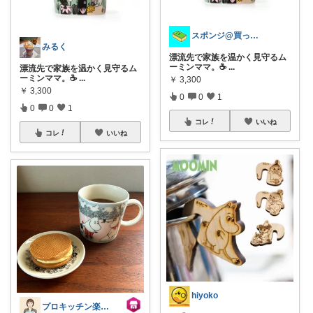
スポンジ@買ってくれてありがとう！
みるく
漂流先で家族を温かく見守るム
ーミンママ。☕
...
漂流先で家族を温かく見守るム
ーミンママ。☕
...
￥
3,300
￥
3,300
0
0
1
0
0
1
コレ
いいね
コレ
いいね
hiyoko
プロキッチン楽天店 スタッフ石田