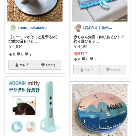
room_pukupuku
ぱぱのえ🍼新米パパ🍼子育て奮闘中💦
【ムーミンがそっと見守る🌿】
赤ちゃん知育！釣りあそびトイ
北欧の温もりと
...
釣り遊びセッ
...
￥
1,540
￥
4,180
掲載終了
0
0
9
0
0
6
コレ
いいね
コレ
いいね