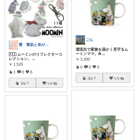
ごん
愛 素肌と体が喜ぶ◎ナチュラルな選択★
漂流先で家族を温かく見守るム
ーミンママ。☕
...
🇫🇮 ムーミンのリフレクターコ
レクション。
...
￥
3,300
￥
1,520
0
0
0
1
0
6
コレ
いいね
コレ
いいね