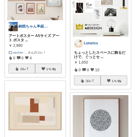
納税ちゃん🌟経由購入★
アートポスター A5サイズ アー
ト ポスタ
...
Lunatsu
￥
2,980
ちょっとしたスペースに飾るだ
sachiro
...
さんのコレ！
けで、ぐっとセ
...
0
0
4
￥
1,650
コレ
いいね
0
0
10
コレ
いいね