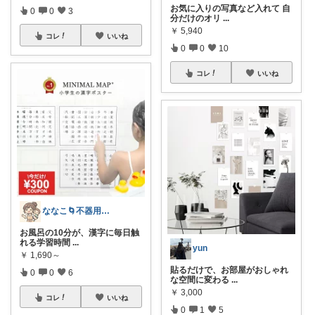
お気に入りの写真など入れて 自
0
0
3
分だけのオリ
...
￥
5,940
コレ
いいね
0
0
10
コレ
いいね
ななこ🌀不器用ママ￤家事＆育児グッズ
お風呂の10分が、漢字に毎日触
れる学習時間
...
yun
￥
1,690～
貼るだけで、お部屋がおしゃれ
0
0
6
な空間に変わる
...
￥
3,000
コレ
いいね
0
1
5