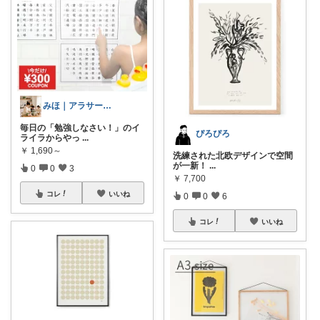
みほ｜アラサー主婦｜共働き｜2児育児中
毎日の「勉強しなさい！」のイ
ぴろぴろ
ライラからやっ
...
￥
1,690～
洗練された北欧デザインで空間
が一新！
...
0
0
3
￥
7,700
コレ
いいね
0
0
6
コレ
いいね