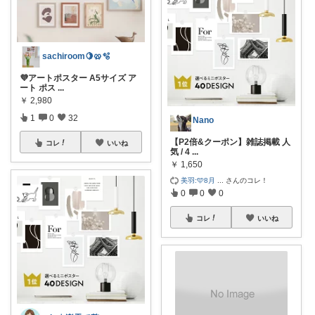
sachiroom🍋🥨🫧
💜アートポスター A5サイズ ア
ート ポス
...
￥
2,980
1
0
32
Nano
【P2倍&クーポン】雑誌掲載 人
コレ
いいね
気 / 4
...
￥
1,650
美羽:🩵8月
...
さんのコレ！
0
0
0
コレ
いいね