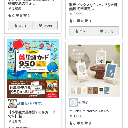
植物や鳥のウォ
...
楽天ブックスならいつでも送料
￥
1,650
無料 初回限定
...
￥
2,999
0
0
1
0
0
3
コレ
いいね
コレ
いいね
& day
頑張るパパママ応援隊@育児・子供用品紹介
＊LINSL＊ Nordic Art Po
...
【小学生の英単語950をカード
￥
1,650
で✨】 新
...
￥
1,870
0
0
8