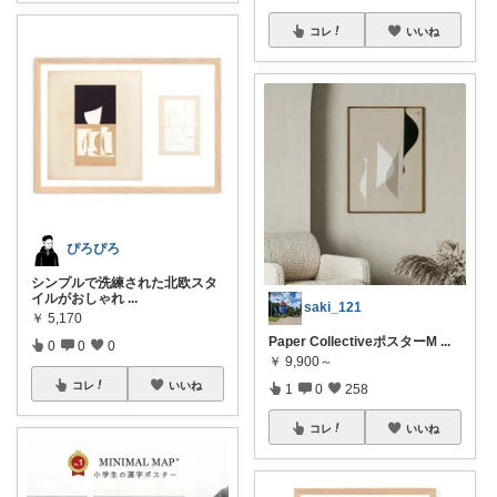
コレ
いいね
ぴろぴろ
シンプルで洗練された北欧スタ
イルがおしゃれ
...
saki_121
￥
5,170
Paper CollectiveポスターM
...
0
0
0
￥
9,900～
コレ
いいね
1
0
258
コレ
いいね