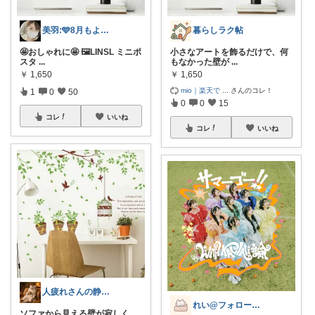
美羽:🩵8月もよろしくです🩵
暮らしラク帖
🤩おしゃれに🤩 🖼️LINSL ミニポ
小さなアートを飾るだけで、何
スタ
...
もなかった壁が
...
￥
1,650
￥
1,650
mio｜楽天で
...
さんのコレ！
1
0
50
0
0
15
コレ
いいね
コレ
いいね
人疲れさんの静かな部屋づくり
れい@フォロー＆経由購入感謝です♪
ソファから見える壁が寂しく、