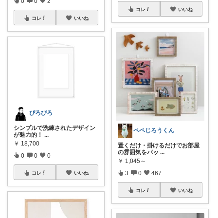
0
0
2
コレ
いいね
コレ
いいね
ぴろぴろ
シンプルで洗練されたデザイン
ペペじろうくん
が魅力的！
...
￥
18,700
置くだけ・掛けるだけでお部屋
の雰囲気をパッ
...
0
0
0
￥
1,045～
3
0
467
コレ
いいね
コレ
いいね