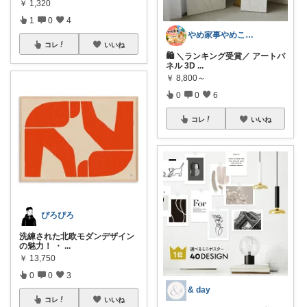
￥
1,320
1
0
4
やめ家事やめこ♡一軍インテリア
コレ
いいね
🛍 ＼ランキング受賞／ アートパ
ネル 3D
...
￥
8,800～
0
0
6
コレ
いいね
ぴろぴろ
洗練された北欧モダンデザイン
の魅力！ ・
...
￥
13,750
0
0
3
& day
コレ
いいね