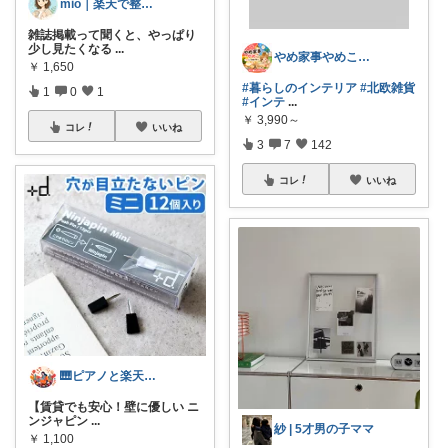
mio｜楽天で整う暮らし
雑誌掲載って聞くと、やっぱり
少し見たくなる
...
やめ家事やめこ♡一軍インテリア
￥
1,650
#暮らしのインテリア
#北欧雑貨
1
0
1
#インテ
...
￥
3,990～
コレ
いいね
3
7
142
コレ
いいね
🎹ピアノと楽天のある暮らし🌻
【賃貸でも安心！壁に優しい ニ
ンジャピン
...
紗 | 5才男の子ママ
￥
1,100