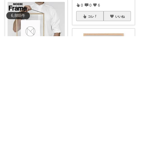
0
0
6
6,888
件
コレ
いいね
🐰Lab&Carol🥕のｲﾝﾃﾘｱ
Lab🐰お勧め𓂃𓈒𓏸【「北欧らし
いミニマル
...
￥
6,600～
0
0
2
ぴろぴろ
洗練された北欧デザインで部屋
コレ
いいね
を一新！
...
￥
7,700
0
0
5
コレ
いいね