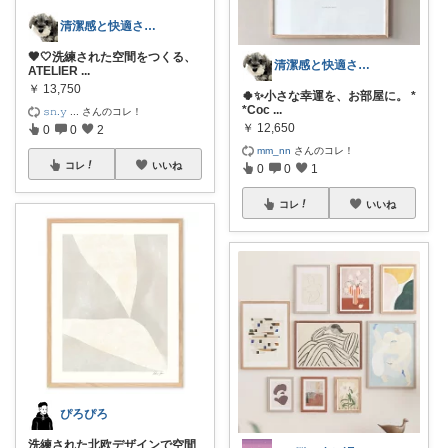
清潔感と快適さを整える大人のインテリア部
🖤🤍洗練された空間をつくる、
清潔感と快適さを整える大人のインテリア部
ATELIER
...
￥
13,750
🍀✨小さな幸運を、お部屋に。 *
*Coc
...
𝚜𝚗.𝚢
...
さんのコレ！
￥
12,650
0
0
2
mm_nn
さんのコレ！
コレ
いいね
0
0
1
コレ
いいね
ぴろぴろ
洗練された北欧デザインで空間