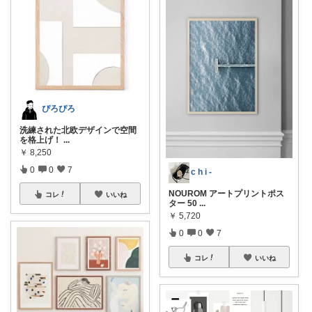
ぴろぴろ
洗練された北欧デザインで空間
を格上げ！
...
￥
8,250
0
0
7
c h i -
NOUROM アートプリントポス
コレ
いいね
ター 50
...
￥
5,720
0
0
7
コレ
いいね