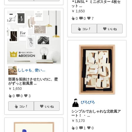
＊LINSL＊ ミニポスター 4枚セ
ット
...
￥
1,650
0
0
7
コレ
いいね
ししゃも_ 使いたくなるインテリア
部屋を垢抜けさせたいのに、壁
がずっと殺風景
...
￥
1,650
0
0
3
ぴろぴろ
コレ
いいね
シンプルでおしゃれな北欧風ア
ート！ ・
...
￥
5,170
0
1
0