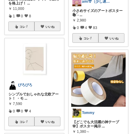
ami🦒（少し遅れます🐢）
を格上げ！
...
￥
11,000
小さめサイズのアートポスター
📚´‐
...
1
0
8
￥
2,980
コレ
いいね
0
4
83
コレ
いいね
ぴろぴろ
シンプルでおしゃれな北欧アー
ト！ ・モ
...
￥
7,590
0
0
4
Tommy
【どこでも大活躍の神テープ
コレ
いいね
🌸】ポスター掲示
...
￥
1,380～