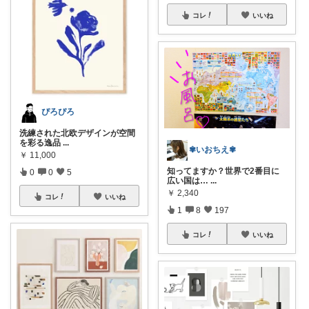
コレ
いいね
ぴろぴろ
洗練された北欧デザインが空間
を彩る逸品
...
✾いおちえ✾
￥
11,000
知ってますか？世界で2番目に
0
0
5
広い国は…
...
￥
2,340
コレ
いいね
1
8
197
コレ
いいね