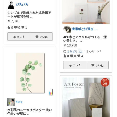
ぴろぴろ
シンプルで洗練された北欧風ア
ートが空間を格
...
￥
7,040
0
0
1
清潔感と快適さを整える大人のインテリア部
🪵✨木とアクリルがつくる、潔
コレ
いいね
い美しさ。
...
￥
13,750
きみどり.𓆏
...
さんのコレ！
0
0
4
コレ
いいね
koto
水彩風のユーカリポスター 淡い
色合いが壁に
...