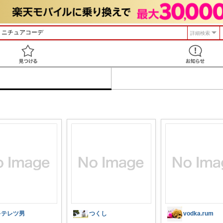
詳細検索
見つける
キテレツ男
つくし
vodka.rum