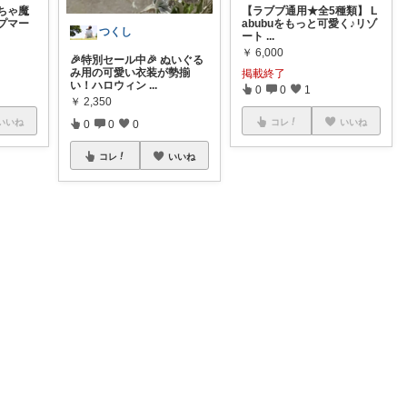
ちゃ魔
【ラブブ通用★全5種類】 L
プマー
abubuをもっと可愛く♪リゾ
つくし
ート
...
￥
6,000
🎉特別セール中🎉 ぬいぐる
み用の可愛い衣装が勢揃
掲載終了
い！ハロウィン
...
0
0
1
￥
2,350
いいね
コレ
いいね
0
0
0
コレ
いいね