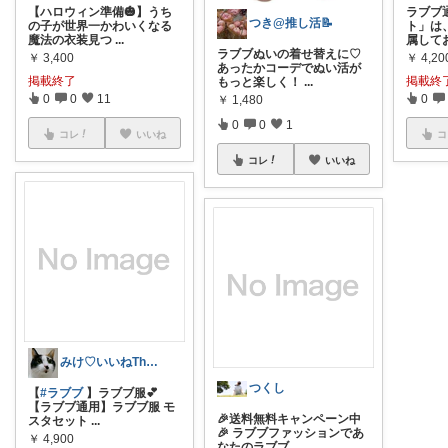
【ハロウィン準備🎃】うち
ラブブ
つき@推し活📝
の子が世界一かわいくなる
ト」は
魔法の衣装見つ
...
属して
ラブブぬいの着せ替えに♡
￥
3,400
￥
4,20
あったかコーデでぬい活が
掲載終了
掲載終
もっと楽しく！
...
0
0
11
0
￥
1,480
0
0
1
コレ
いいね
コ
コレ
いいね
みけ♡いいねThanks☆
つくし
【
#ラブブ
】ラブブ服💕
【ラブブ通用】ラブブ服 モ
🎉送料無料キャンペーン中
スタセット
...
🎉 ラブブファッションであ
￥
4,900
なたのラブブ
...