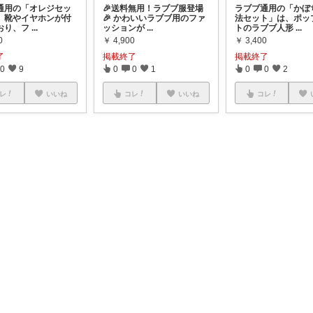
通用の「オレジセッ
🎉送料無用！ラブブ服登場
ラブブ通用の「かぼ
、靴やイヤホンが付
🎉 かわいいラブブ用のファ
法セット」は、ポッ
おり、フ
...
ッションが
...
トのラブブ人形
...
0
￥
4,900
￥
3,400
了
掲載終了
掲載終了
0
9
0
0
1
0
0
2
レ
いいね
コレ
いいね
コレ