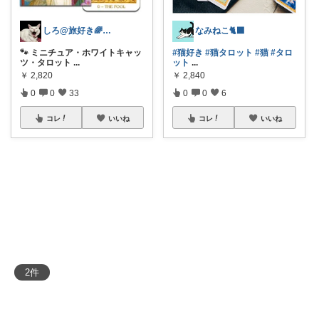
しろ@旅好き🌈雑貨好き
なみねこ🐈‍⬛
🐾 ミニチュア・ホワイトキャッ
#猫好き
#猫タロット
#猫
#タロ
ツ・タロット
...
ット
...
￥
2,820
￥
2,840
0
0
33
0
0
6
コレ
いいね
コレ
いいね
2
件