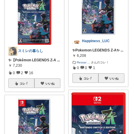
Happiness_LUC
✨Pokemon LEGENDS Z-A✨
...
スミレの暮らし
￥
6,208
✨【Pokémon LEGENDS Z-A
...
Ressar
...
さんのコレ！
￥
7,230
0
0
1
0
2
16
コレ
いいね
コレ
いいね