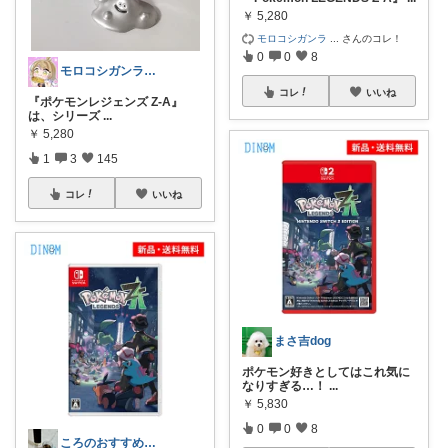
￥
5,280
モロコシガンラ
...
さんのコレ！
0
0
8
モロコシガンランス使い 独身のぼんちゃん
コレ
いいね
『ポケモンレジェンズ Z-A』
は、シリーズ
...
￥
5,280
1
3
145
コレ
いいね
まさ吉dog
ポケモン好きとしてはこれ気に
なりすぎる…！
...
￥
5,830
0
0
8
ころのおすすめ部屋