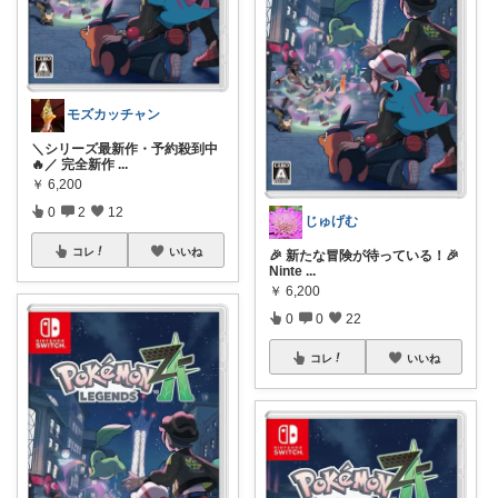
モズカッチャン
＼シリーズ最新作・予約殺到中
🔥／ 完全新作
...
￥
6,200
0
2
12
じゅげむ
コレ
いいね
🎉 新たな冒険が待っている！🎉
Ninte
...
￥
6,200
0
0
22
コレ
いいね