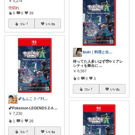
￥
5,274
売切れ
0
0
39
コレ
いいね
Ibuki｜料理と生活が楽しくなる道具
待ってた人多いはず🥹✨ミアレ
シティを舞台に
...
￥
6,567
0
0
3
コレ
いいね
🌠もふこ☽･:*ｱｲｺﾝ変更しました♪
🌠Pokemon LEGENDS Z-A
...
￥
7,230
1
0
26
コレ
いいね