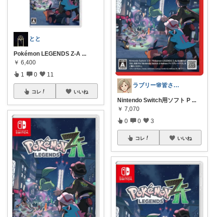
とと
Pokémon LEGENDS Z-A
...
￥
6,400
1
0
11
ラブリー🌸皆さんありがとう
コレ
いいね
Nintendo Switch用ソフト P
...
￥
7,070
0
0
3
コレ
いいね