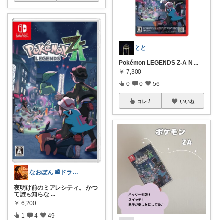
とと
Pokémon LEGENDS Z-A N
...
￥
7,300
0
0
56
コレ
いいね
なおぽん 📽ドラマチック紹介
夜明け前のミアレシティ。 かつ
て誰も知らな
...
￥
6,200
1
4
49