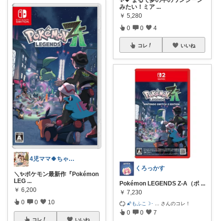
みたい！ミア
...
￥
5,280
0
0
4
コレ
いいね
4児ママ🍀ちゃま✨
くろっかす
＼✨ポケモン最新作『Pokémon
LEG
...
Pokémon LEGENDS Z-A（ポ
...
￥
6,200
￥
7,230
0
0
10
🌠もふこ☽･
...
さんのコレ！
0
0
7
コレ
いいね