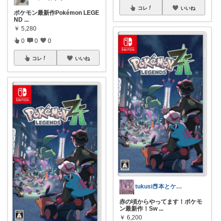
コレ
いいね
ポケモン最新作Pokémon LEGE
ND
...
￥
5,280
0
0
0
コレ
いいね
tukusi📕本とケーキの快適な時間を
赤の頃からやってます！ポケモ
ン最新作！Sw
...
￥
6,200