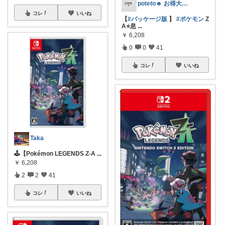
poteto☻ お得大好き💜
コレ
いいね
【
#パッケージ版
】
#ポケモン
Z
A⭐息
...
￥
6,208
0
0
41
コレ
いいね
Taka
🕹【Pokémon LEGENDS Z-A
...
￥
6,208
2
2
41
コレ
いいね