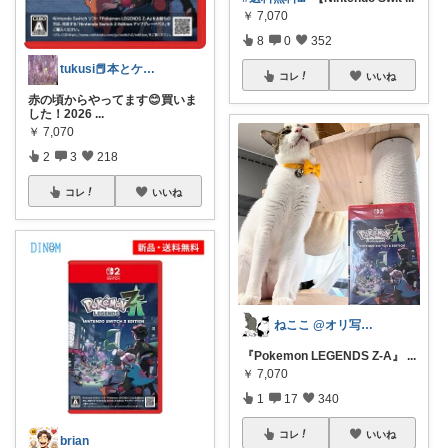
￥
7,070
8
0
352
tukusi📕本とケーキの快適な時間を
コレ
いいね
赤の頃からやってます😊買いま
した！2026
...
￥
7,070
2
3
218
コレ
いいね
ねここ @オリ写多数
『Pokemon LEGENDS Z-A』
...
￥
7,070
1
17
340
コレ
いいね
brian