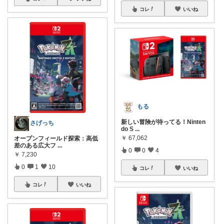
コレ
いいね
もる
新しい冒険が待ってる！Ninten
さげっち
do S
...
￥
67,062
オープンフィールド探索：高低
差のある広大フ
...
0
0
4
￥
7,230
0
1
10
コレ
いいね
コレ
いいね