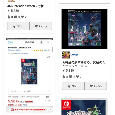
🎮 Nintendo Switch 2で新
...
￥
5,830
0
0
2
コレ
いいね
bu-gen
★待望の新章を彩る、究極のミ
ュージック・コ
...
￥
5,830
0
0
2
コレ
いいね