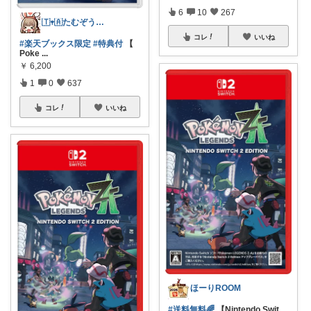
6
10
267
🇹𖥧🇦たむぞうꕥ雑な育児人の雑戦略
コレ
いいね
#楽天ブックス限定
#特典付
【
Poke
...
￥
6,200
1
0
637
コレ
いいね
ほーりROOM
#送料無料🌈
【Nintendo Swit
...