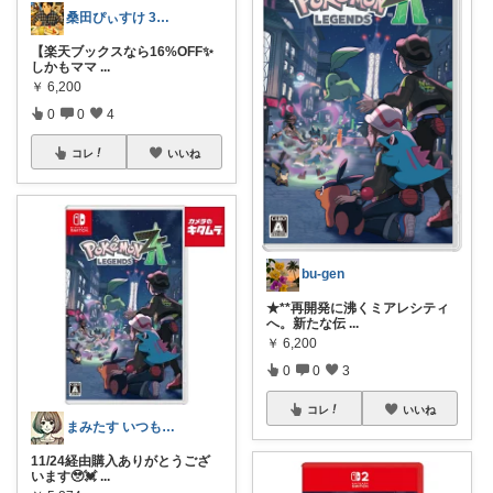
桑田ぴぃすけ 30代美容ﾌｧｯｼｮﾝ日常
【楽天ブックスなら16%OFF✨
しかもママ
...
￥
6,200
0
0
4
コレ
いいね
bu-gen
★**再開発に沸くミアレシティ
へ。新たな伝
...
￥
6,200
0
0
3
コレ
いいね
まみたす いつもありがとうございます♡
11/24経由購入ありがとうござ
います🥹💓
...