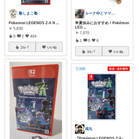
📚しまこ📚
ルーナ🐶とママのおすすめROOM✨
Pokemon LEGENDS Z-A N
...
🌟夏休みにおすすめ！Pokémon
LEG
...
￥
5,830
￥
7,070
0
2
404
1
0
6
コレ
いいね
コレ
いいね
福丸
『Pokémon LEGENDS Z-A』
...