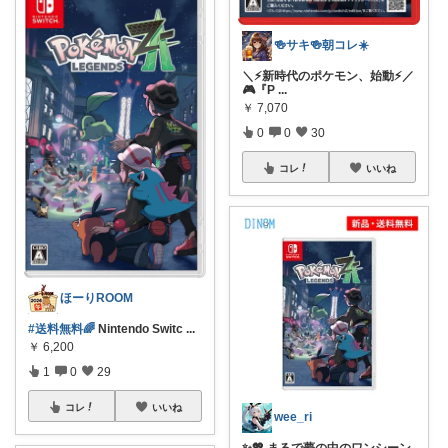
🍻サキ🍻朝コレ☀️
＼⚡️新時代のポケモン、始動⚡️／
🎮『P
...
￥
7,070
0
0
30
コレ
いいね
ほーりROOM
#送料無料🌈
Nintendo Switc
...
￥
6,200
1
0
29
コレ
いいね
wee_ri
✨💖 まるで夢の中のワンシーン