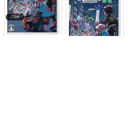
279
件
-モノログ-
✨【
#メガシンカ復活！最新作の
中古がポイン
...
￥
4,000
売切れ
つばき
アカネ🍁8/
...
さんのコレ！
0
0
3
【最新作予約開始！】『Pokem
on LE
...
コレ
いいね
￥
6,200
0
0
1
コレ
いいね