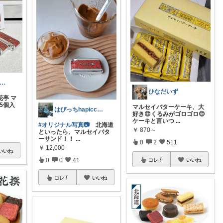
る🐾6日コーデUP♡いつも感謝✽
ひなだいず
花亭 マ
5個入
マルセイバターケーキ、大
はぴっちhapicchi💎🏃感謝💐
好き😍くるみがゴロゴロ😊
ケーキと言いつ
...
#オリジナル写真📷
北海道
￥
870～
といったら、マルセイバタ
ーサンド！！
...
0
2
511
￥
12,000
いいね
0
0
41
コレ
いいね
コレ
いいね