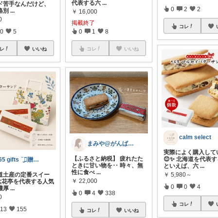
代表する六
...
ド苦手なんだけど、
0
2
2
格別
...
￥
16,000
0
掲載終了
コレ
0
5
0
1
8
レ
いいね
コレ
いいね
calm select
まみや@がんばりすぎない毎日を。
実際によく購入して
【ふるさと納税】 疲れたた
😊✨ 北海道を代表
365 gifts ¨̮⃝贈り物選び🎁
ときに甘い物を‥ 時々、無
といえば、六
...
性に食べ
...
道土産の定番スイー
￥
5,980～
￥
22,000
 六花亭を代表する人気
0
0
4
濃厚
...
0
4
338
0
コレ
13
155
コレ
いいね