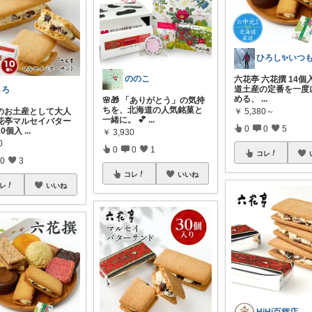
ののこ
六花亭 六花撰 14個
道土産の定番を一度
しろ
める、
...
🌸🎁 「ありがとう」の気持
ちを、北海道の人気銘菓と
のお土産として大人
￥
5,380～
一緒に。 💕
...
花亭マルセイバター
0
0
5
10個入
...
￥
3,930
0
0
0
1
コレ
0
3
コレ
いいね
レ
いいね