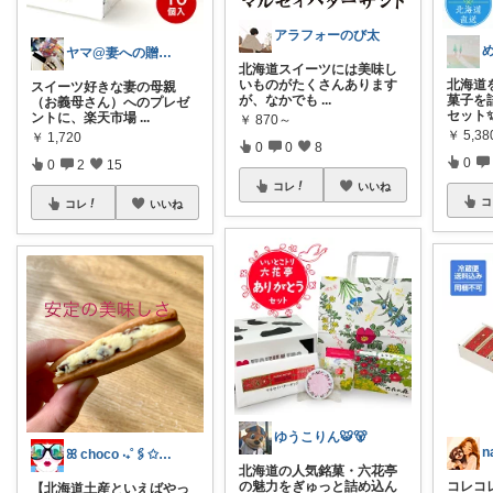
アラフォーのび太
ヤマ@妻への贈り物と喜ばれるギフト
​北海道スイーツには美味し
いものがたくさんあります
北海道
スイーツ好きな妻の母親
が、なかでも
...
菓子を
（お義母さん）へのプレゼ
セット✨
ントに、楽天市場
...
￥
870～
￥
5,3
￥
1,720
0
0
8
0
0
2
15
コレ
いいね
コ
コレ
いいね
ゆうこりん🐯🐻
n
ꕤ choco ‧₊˚🖇️✩₊˚⊹
北海道の人気銘菓・六花亭
の魅力をぎゅっと詰め込ん
コレコ
【北海道土産といえばやっ