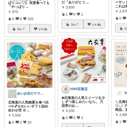
だ「ありがとう
...
ーサン
ぱりコレ♡】 何度食べても
これは
「やっぱり
...
￥
3,930
￥
2,97
￥
870
1
0
1
0
0
0
320
コレ
いいね
コ
コレ
いいね
HiHi百貨店
めい|4児のママおすすめ
❄️北海道の人気スイーツを少
しずつ楽しみたいなら。 六
＼北海
北海道の人気銘菓を食べ比
花亭のお
...
ツ♪／
べ✨💕かわいいギフト詰め
商品。
合わせ😍 ホ
...
￥
4,100
￥
2,99
￥
5,500
0
0
3
1
0
2
20