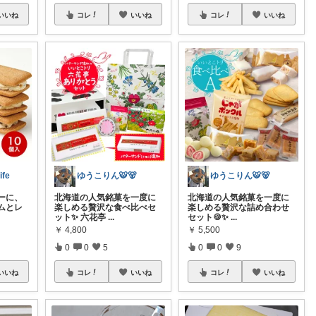
いいね
コレ
いいね
コレ
いいね
ife
ゆうこりん🐯🐻
ゆうこりん🐯🐻
ーに、
北海道の人気銘菓を一度に
北海道の人気銘菓を一度に
ムとレ
楽しめる贅沢な食べ比べセ
楽しめる贅沢な詰め合わせ
ット✨ 六花亭
...
セット🍪✨
...
￥
4,800
￥
5,500
0
0
5
0
0
9
いいね
コレ
いいね
コレ
いいね