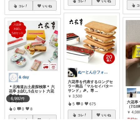
コレ
いいね
コ
コレ
いいね
ぬーとん@フォロバ100％
& day
六花亭を代表するロングセ
ラー商品「マルセイバター
＊北海道お土産探検隊＊ 六
サンド」🎉。専
...
花亭 お試し5点セット 六花
m
亭の人
...
￥
3,500
6,992
件
￥
4,100
六花亭 
5
0
675
（7/1
0
0
8
￥
4,08
コレ
いいね
売切れ
コレ
いいね
0
コ