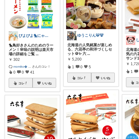
ゆうこりん🐯🐻
ぴよぴよ🐤にゃんにゃん🐾カニ金魚
北海道の人気銘菓が楽しめ
🐤鳥好きさんのためのラー
る、六花亭の和洋づくしセ
メン！🌸味の説明は楽天市
北海道
ット🍪✨ 六
...
場の詳細をご覧
...
気の六
サンド
￥
5,200
￥
302
￥
1,72
momiko
...
さんのコレ！
1
0
5
1
0
0
41
コレ
いいね
コ
コレ
いいね