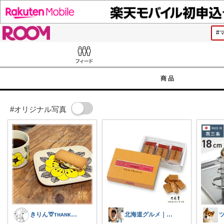
ROOM
Feed
商品
#オリジナル写真
きりん🦒ᴛʜᴀɴᴋs ᴀʟᴡᴀʏs.
北海道グルメ｜まさ