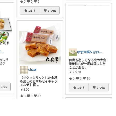
0
0
2
コレ
いいね
ゆーだい✈︎飛行機好きな1児のパパ✈︎
​ゆず大福🍡@お気に入りと、ふるさと旅
っしり
何度も恋しくなる北の大定
セッ
番☕️誰もが一度は目にした
ことがある、
...
cha🌿
￥
2,970
【サクッカリッとした食感
0
0
10
を楽しめるマルセイキャラ
メル🤎】 固
...
いいね
コレ
いいね
￥
800
0
0
15
コレ
いいね