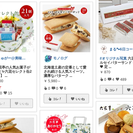
ま
しゅがー@美味しいスイーツや雑貨紹介
モノログ
#オリジナル写真
六
ルセイバターサンド 
💗 定
...
六花亭の人気お菓子が
北海道土産の定番として愛
と✨六花セレクト缶2
され続ける人気スイーツ。
￥
870
】
...
濃厚なバターク
...
0
4
489
00
￥
5,980～
了
0
0
6
コレ
0
15
コレ
いいね
レ
いいね