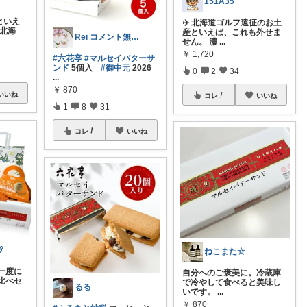
151A35
といえ
✈️ 北海道ゴルフ遠征のお土
 北海
産といえば、これも外せま
Rei コメント無く経由購入します♪
せん。 濃
...
￥
1,720
#六花亭
#マルセイバターサ
ンド
5個入
#御中元
2026
0
2
34
...
￥
870
いいね
コレ
いいね
1
8
31
コレ
いいね

ねこまた☆
一度に
自分へのご褒美に。冷蔵庫
比べセ
で冷やして食べると美味し
るる
いです。
...
￥
870