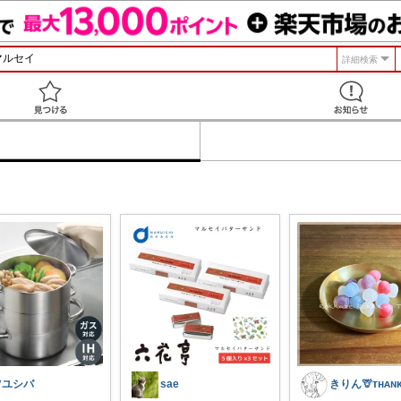
詳細検索
見つける
ツユシバ
sae