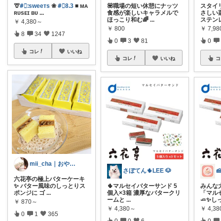
🦒
#⃞ᱺsᴡeeᴛs
❀
#⃞8ᱹ3
■ ᴍᴀ
💟職場の短い休憩にナッツ
スタイ
ʀᴜsᴇɪ ʙᴜ
...
食感が楽しいキャラメルで
さしい
ほっこり和む🌈
...
ステン
￥
4,380～
￥
800
￥
7,98
8
34
1247
0
3
81
0
コレ
いいね
コレ
いいね
コ
mii_cha｜おやつと暮らし🌷
さぼてん🌵LEE 🐶
六花亭の極上バターケーキ
✨ バター風味のしっとりス
🌵マルセイバターサンド 5
みんな
ポンジに ゴ
...
個入×3箱 濃厚なバタークリ
「マル
ームと
...
🧈✨ ​
￥
870～
￥
4,380～
￥
4,3
0
1
365
0
0
6
0