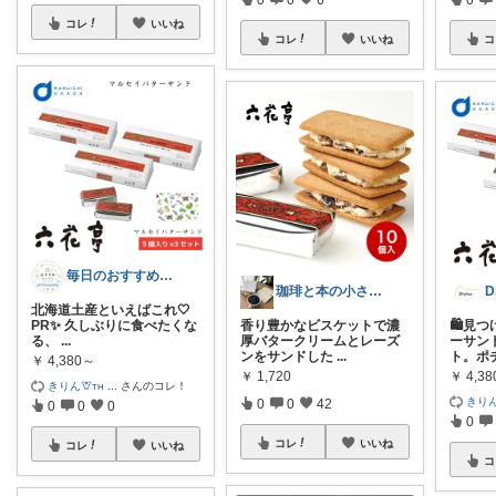
コレ
いいね
コレ
いいね
コ
毎日のおすすめセレクトROOM
珈琲と本の小さな喫茶店☕️📕
D
北海道土産といえばこれ🤍
PR✨ 久しぶりに食べたくな
香り豊かなビスケットで濃
🛍️見
る、
...
厚バタークリームとレーズ
ーサンド
ンをサンドした
...
ト。ポ
￥
4,380～
￥
1,720
￥
4,3
きりん🦒ᴛʜ
...
さんのコレ！
きりん
0
0
42
0
0
0
0
コレ
いいね
コレ
いいね
コ