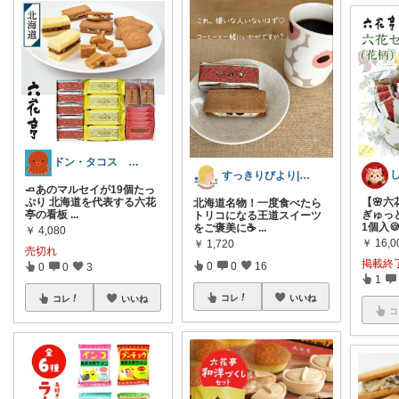
ドン・タコス 防災⚠️生活雑貨アウトドア
すっきりびより|ふゆ
🧈あのマルセイが19個たっ
ぷり 北海道を代表する六花
【🌸
北海道名物！一度食べたら
亭の看板
...
ぎゅっ
トリコになる王道スイーツ
1個入
をご褒美に☕️
...
￥
4,080
￥
16,0
￥
1,720
売切れ
掲載終
0
0
16
0
0
3
1
コレ
いいね
コレ
いいね
コ