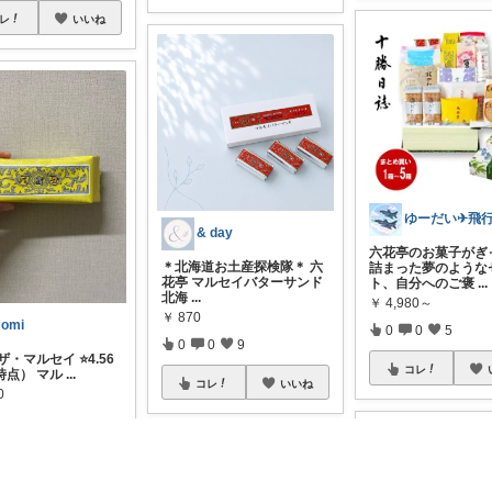
レ
いいね
& day
六花亭のお菓子がぎ
＊北海道お土産探検隊＊ 六
詰まった夢のような
花亭 マルセイバターサンド
ト、自分へのご褒
...
北海
...
￥
4,980～
￥
870
omi
0
0
5
0
0
9
ザ・マルセイ ⭐️4.56
コレ
0時点） マル
...
コレ
いいね
0
0
45
レ
いいね