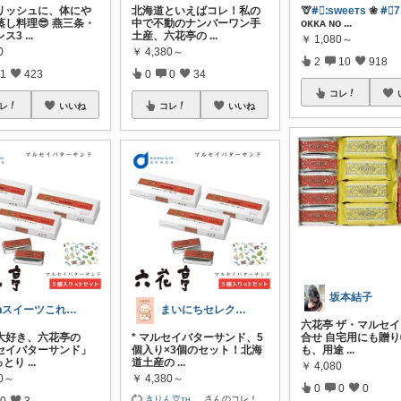
リッシュに、体にや
北海道といえばコレ！私の
🦒
#⃞ᱺsᴡeeᴛs
❀
#⃞7
蒸し料理😎 燕三条・
中で不動のナンバーワン手
ᴏᴋᴋᴀ ɴᴏ
...
レス3
...
土産、六花亭の
...
￥
1,080～
0
￥
4,380～
2
10
918
1
423
0
0
34
コレ
レ
いいね
コレ
いいね
坂本結子
🍰スイーツこれくしょんず🧁
まいにちセレクトdays
六花亭 ザ・マルセイ
大好き、六花亭の
* マルセイバターサンド、5
合せ 自宅用にも贈
セイバターサンド」
個入り×3個のセット！北海
も、用途
...
しっとり
...
道土産の
...
￥
4,080
80～
￥
4,380～
0
0
0
きりん🦒ᴛʜ
...
さんのコレ！
0
3