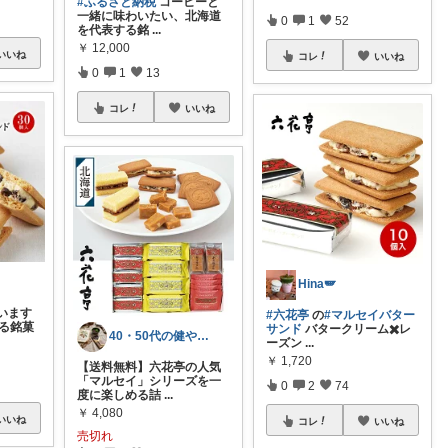
#ふるさと納税
コーヒーと
一緒に味わいたい、北海道
0
1
52
を代表する銘
...
￥
12,000
いいね
コレ
いいね
0
1
13
コレ
いいね
Hina🪽
います
#六花亭
の
#マルセイバター
する銘菓
サンド
バタークリーム✖️レ
40・50代の健やかな暮らしのお買い物帖
ーズン
...
￥
1,720
【送料無料】六花亭の人気
「マルセイ」シリーズを一
0
2
74
度に楽しめる詰
...
￥
4,080
いいね
コレ
いいね
売切れ