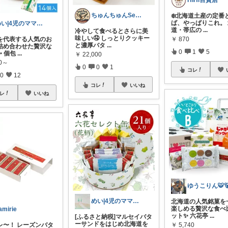
HiHi百貨店
ちゅんちゅんSelect
❄️北海道土産の定番
ば、やっぱりこれ。
めい|4児のママおすすめ
道・帯広の
...
冷やして食べるとさらに美
味しい🤤 しっとりクッキー
を代表する人気のお
￥
870
と濃厚バタ
...
詰め合わせた贅沢な
0
1
5
 個包
...
￥
22,000
80～
0
0
1
コレ
0
12
コレ
いいね
レ
いいね
ゆうこりん🐯
めい|4児のママおすすめ
北海道の人気銘菓を
楽しめる贅沢な食べ
amirie
ット✨ 六花亭
...
[ふるさと納税]マルセイバタ
ーサンドをはじめ北海道を
レ〜！ レーズンバタ
￥
5,740