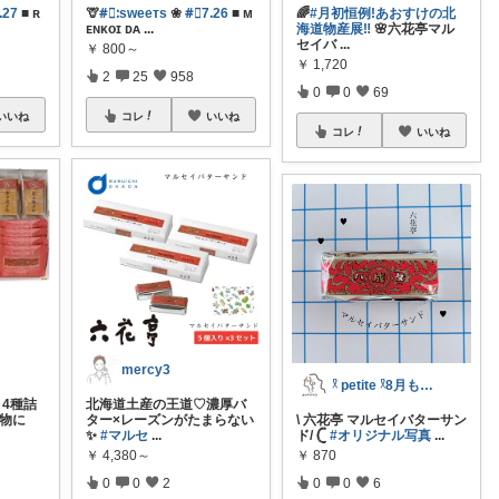
ᱹ27
■ ʀ
🦒
#⃞ᱺsᴡeeᴛs
❀
#⃞7ᱹ26
■ ᴍ
🌈
#月初恒例!あおすけの北
ᴇɴᴋᴏɪ ᴅᴀ
...
海道物産展‼︎
🌸六花亭マル
セイバ
...
￥
800～
￥
1,720
2
25
958
0
0
69
いいね
コレ
いいね
コレ
いいね
mercy3
𓍲 petite 𓍲8月も購入感謝♡
 4種詰
北海道土産の王道♡濃厚バ
り物に
ター×レーズンがたまらない
\ 六花亭 マルセイバターサン
✨
#マルセ
...
ド/ 𓊆
#オリジナル写真
...
￥
4,380～
￥
870
0
0
2
0
0
6