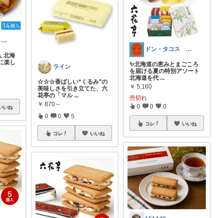
ひろし✨いつもありがとうございます✨
ドン・タコス 防災⚠️生活雑貨アウトドア
入 北海
に楽し
✨北海道の恵みとまごころ
ライン
を届ける夏の特別アソート
北海道を代
...
☆☆☆香ばしい“くるみ”の
￥
5,160
美味しさを引き立てた、六
花亭の「マル
...
売切れ
￥
870～
0
0
0
いいね
0
0
5
コレ
いいね
コレ
いいね