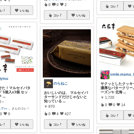
0
0
2
コレ
レ
いいね
コレ
いいね
smile.mama_l
iytsu
のらねこ
サクッとしたクッキ
つけた！マルセイバタ
濃厚なバタークリー
 5個入x3個 セッ
ーズン✨ 北海
...
おいしいのは、 マルセイバ
チ
...
ターサンドだけじゃないと
￥
1,720
知っている
...
80～
0
0
14
￥
870
🦒ᴛʜ
...
さんのコレ！
0
0
0
4
427
コレ
レ
いいね
コレ
いいね