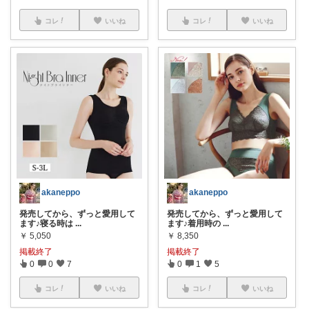
コレ
いいね
コレ
いいね
akaneppo
akaneppo
発売してから、ずっと愛用して
発売してから、ずっと愛用して
ます♪寝る時は
...
ます♪着用時の
...
￥
5,050
￥
8,350
掲載終了
掲載終了
0
0
7
0
1
5
コレ
いいね
コレ
いいね