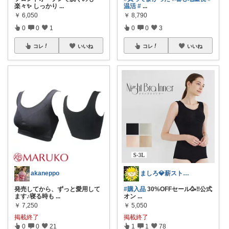
楽々✨ しっかり
...
温活
#
...
￥
6,050
￥
8,790
0
0
1
0
0
3
コレ
いいね
コレ
いいね
akaneppo
ましろ💎薪ストーブ🔥田舎暮らし🌱✨
発売してから、ずっと愛用して
#購入品
30%OFFセール🥳‼️公式
ます♪寝る時も
...
オン
...
￥
7,250
￥
5,050
掲載終了
掲載終了
0
0
21
1
1
78