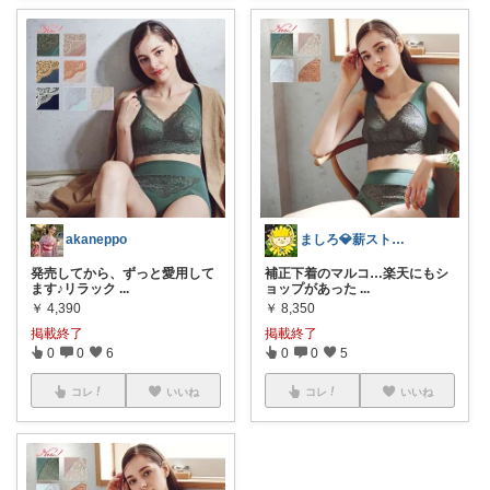
akaneppo
ましろ💎薪ストーブ🔥田舎暮らし🌱✨
発売してから、ずっと愛用して
補正下着のマルコ…楽天にもシ
ます♪リラック
...
ョップがあった
...
￥
4,390
￥
8,350
掲載終了
掲載終了
0
0
6
0
0
5
コレ
いいね
コレ
いいね