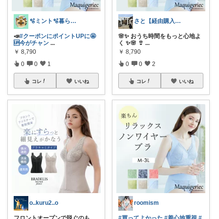
🫧ミント🫧暮らし⋆ﾟファッション⋆ﾟ
さと【経由購入感謝です】
📣
#クーポンにポイントUPに🤩
🌸✨ おうち時間をもっと心地よ
🆙今がチャン
...
く ✨🌸 👙
...
￥
8,790
￥
8,790
0
0
1
0
0
2
コレ
いいね
コレ
いいね
o..kuru2..o
roomism
フロントオープンで脱ぐのも
#買ってよかった
#着心地重視
#