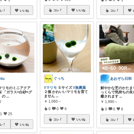
コレ
いいね
レ
いいね
コレ
ぐっち
itu
あおぞら日和
#マリモ
Ｓサイズ
#無農薬
マリモのミニアクア
鮮やかな芝のかたまり
２個 かわいいマリモを育て
 「ガラス×白砂×グ
っくらで気持ちの良
ません
...
」の
...
癒されます
...
￥
1,060～
0
￥
1,990～
0
0
6
0
0
6
1
25
コレ
いいね
コレ
レ
いいね