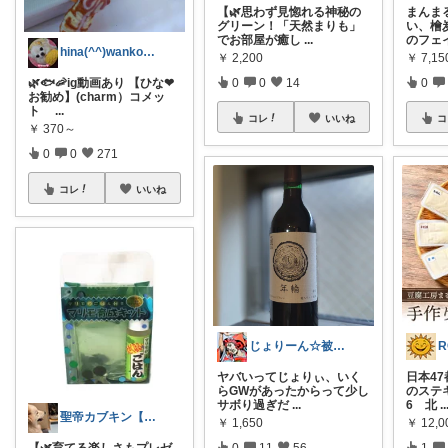
【🌿思わず見惚れる神秘の
まんま
グリーン！「天然まりも」
い、檜
でお部屋が癒し
...
のフェ
hina(^^)wanko🥰友達感謝❤
￥
2,200
￥
7,15
0
0
14
0
🌿🐟️🦐ig動画あり 【ひな❤
お勧め】(charm）コメッ
ト
...
コレ
いいね
コ
￥
370～
0
0
271
コレ
いいね
じょりーん☆被災地の復興を🙏8月4日♡
ヤバいってじょりぃ、いく
日本4
らGWがあったからって少し
のステキ
サボり過ぎだ
...
6 北
..
聖帝カブキン【北海道を推す者】
￥
1,650
￥
12,0
0
11
56
1