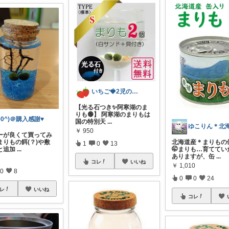
いちご🍓2児のママ
【光る石つき✨️阿寒湖のま
りも🟢】 阿寒湖のまりもは
^0^)＠購入感謝♥
国の特別天
...
ゆこりん＊北
￥
950
ーが良くて買ってみ
まりもの餌(？)や敷
北海道産＊まりもの
1
0
13
と追加
...
🤭まりも…育ててい
ありますが、缶
...
コレ
いいね
￥
1,010
0
8
0
0
24
レ
いいね
コレ