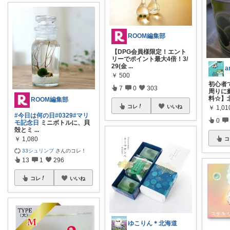
ROOM編集部
【DPG会員様限定！エント
リーでポイント最大4倍！3/
29(金
...
a
￥
500
初心者
7
0
303
周りに
料☆】
ROOM編集部
コレ
いいね
￥
1,01
#今日は何の日
#0329
#マリ
0
モ記念日
ミニボトルに、貝
殻とミ
...
￥
1,080
コ
33シュリンプ
さんのコレ！
13
1
296
コレ
いいね
ゆこりん＊北海道