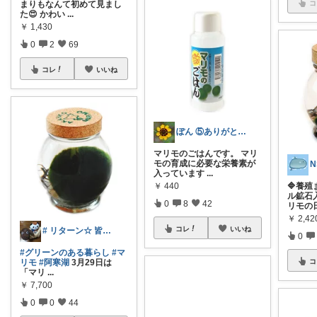
コ
まりもなんて初めて見まし
た😍 かわい
...
￥
1,430
0
2
69
コレ
いいね
ぽん ⑤ありがとうございます✨
マリモのごはんです。 マリ
モの育成に必要な栄養素が
入っています
...
￥
440
🔷養
ル鉱石入
0
8
42
リモの
￥
2,42
コレ
いいね
# リターン☆ 皆様の毎日に◀感謝▶
0
#グリーンのある暮らし
#マ
コ
リモ
#阿寒湖
3月29日は
「マリ
...
￥
7,700
0
0
44