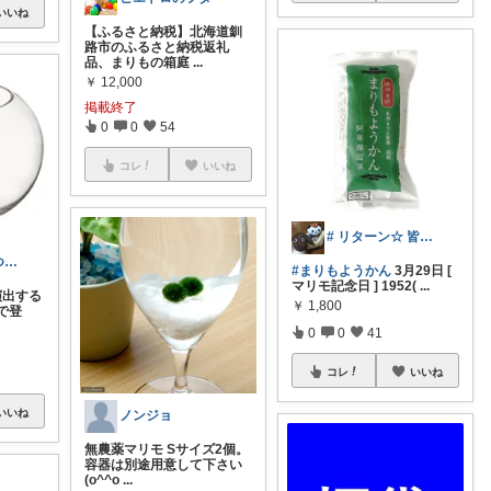
いいね
【ふるさと納税】北海道釧
路市のふるさと納税返礼
品、まりもの箱庭
...
￥
12,000
掲載終了
0
0
54
コレ
いいね
# リターン☆ 皆様の毎日に◀感謝▶
あんきも🐡うつわ好き/10日購入感謝
#まりもようかん
3月29日 [
マリモ記念日 ] 1952(
...
演出する
￥
1,800
で登
0
0
41
コレ
いいね
いいね
ノンジョ
無農薬マリモ Sサイズ2個。
容器は別途用意して下さい
(o^^o
...