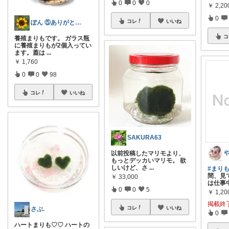
0
0
0
￥
2,20
0
コレ
いいね
ぽん ⑤ありがとうございます✨
コ
養殖まりもです。 ガラス瓶
に養殖まりもが2個入ってい
ます。蓋は
...
￥
1,760
0
0
98
コレ
いいね
SAKURA63
以前投稿したマリモより、
もっとデッカいマリモ。 欲
しいけど、さ
...
#まりも
間、見て
￥
33,000
は仕事
0
0
5
￥
1,20
掲載終
コレ
いいね
さぶ.
0
ハートまりも♡♡ ハートの