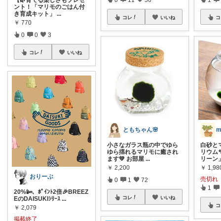
【🌿育てる楽しさもプレゼ
ント！「マリモのごはん付
き育成キット」
...
コレ
いいね
コ
￥
770
0
0
3
コレ
いいね
ともちゃん🌸
m
小さなガラス瓶の中でゆら
白砂と
ゆら揺れるマリモに癒され
リウム
ます💚 お部屋
...
リーン
￥
2,200
￥
1,98
おりーぶ
売切れ
0
1
72
1
20%📴、ﾎﾟｲﾝﾄ2倍🎉BREEZ
コレ
いいね
EのDAISUKIｼﾘｰｽ
...
コ
￥
2,079
掲載終了