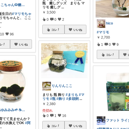
瓶 癒しグッズ まりも マ
ここちゃん🐶糖代謝大事だよ 感謝💕
リモ 癒しグ
...
￥
3,500
誕生日の
#マリモちゃ
リモちゃんと、 ここ
0
0
2
...
hico
～
コレ
いいね
#マリモ
10
96
￥
2,700
1
0
9
レ
いいね
コレ
りんりんここ
まりも 瓶 飾り
#まりも
#マ
リモ
#瓶
#飾り
#多頭飼
...
￥
2,380
あゆみみみ🌱 ☕📔文房具とコーヒー
売切れ
0
1
16
 育てて見ませんか？
ファット ライ
度の水換えでOK
#阿
コレ
いいね
...