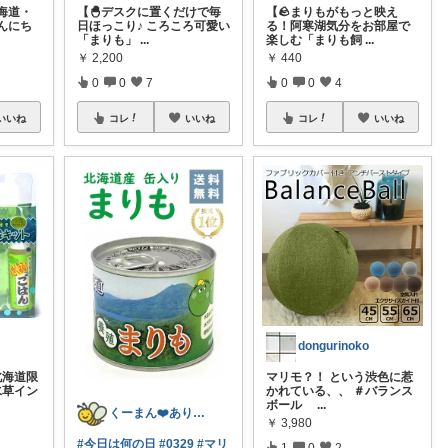
海道・
【🐣デスクに置くだけで毎
【🪨まりもがもっと映え
んにち
日ほっこり♪ ころころ可愛い
る！阿寒湖気分をお部屋で
「まりも」
...
楽しむ「まりも飼
...
￥
2,200
￥
440
0
0
7
0
0
4
いいね
コレ
いいね
コレ
いいね
dongurinoko
北海道限
マリモ？！ という渋色に惹
水草イン
かれている、、 ＃バランス
ボール
...
くーまん❤️ありがとうございます
￥
3,980
#今日は何の日
#0329
#マリ
1
0
2