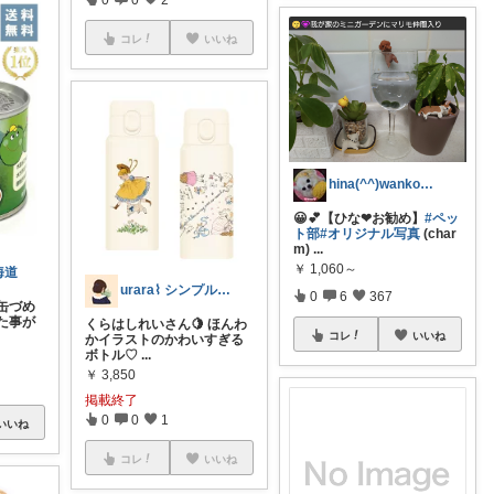
コレ
いいね
hina(^^)wanko🥰友達感謝❤
😀💕【ひな❤お勧め】
#ペッ
ト部
#オリジナル写真
(char
m)
...
￥
1,060～
海道
urara⌇ シンプル × 暮らし
0
6
367
缶づめ
た事が
くらはしれいさん🍋 ほんわ
コレ
いいね
かイラストのかわいすぎる
ボトル♡
...
￥
3,850
掲載終了
0
0
1
いいね
コレ
いいね