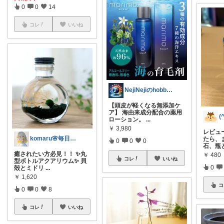
0
0
14
コレ
いいね
NejiNejiのhobbyGadget
【頭皮が軽くなる無添加ケ
ア】 海由来成分配合の薬用
(
ローション。
...
￥
3,980
レビュ
komaru🌸毎日が輝きますように✨️
たら、
0
0
0
石、瓶
癒されたい方必見！！ ✨丸
￥
480
コレ
いいね
型ボトルアクアリウム✨ 貝
0
殻とミドリ
...
￥
1,620
コ
0
0
8
コレ
いいね