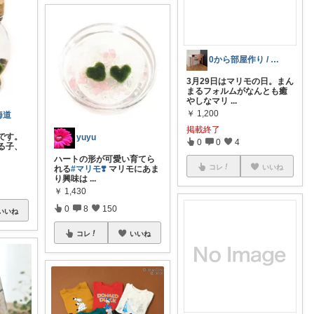
0から部屋作り / BASE
3月29日はマリモの日。まん
まるフォルムがなんとも癒
やしなマリ
...
￥
1,200
海道
掲載終了
です。
yuyu
0
0
4
る子、
ハートの形が可愛い育てら
コレ
いいね
れる
#マリモ❣️
マリモにあま
り興味は
...
￥
1,430
0
8
150
いいね
コレ
いいね