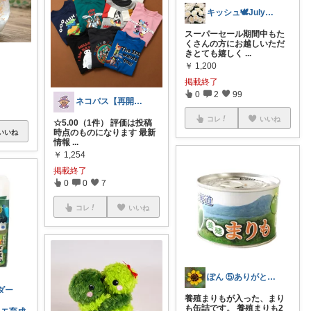
キッシュ🕊July感謝♡ㅅ˘︶˘𓃭
スーパーセール期間中もた
くさんの方にお越しいただ
きとても嬉しく
...
￥
1,200
掲載終了
0
2
99
ネコパス【再開しました】
コレ
いいね
☆5.00（1件） 評価は投稿
時点のものになります 最新
いいね
情報
...
￥
1,254
掲載終了
0
0
7
コレ
いいね
ぽん ⑤ありがとうございます✨
ダー
養殖まりもが入った、まり
も缶詰です。 養殖まりも2