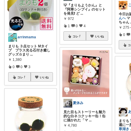
💡『まりもようかん』と
『阿寒シンプイ』のセット
を発見❗️ ど
...
今日お
んへ
マ
￥
972
ちゃん
1
0
4
￥
275
0
コレ
いいね
arrinmama
コ
まりも ３点セット Mタイ
プ プラス光る石付き癒し
グッズ☆まり
...
￥
1,380
0
0
3
コレ
いいね
夏休み
見た目もストーリーも魅力
的な白ネコクッキー缶！缶
に描かれた「マ
...
まりも
週に一
￥
4,780
寒湖き