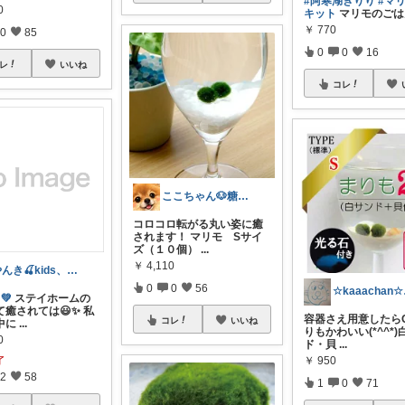
#阿寒湖きりり
#マ
0
キット
マリモのごは
￥
770
0
85
0
0
16
レ
いいね
コレ
ここちゃん🐶糖代謝大事だよ 感謝💕
コロコロ転がる丸い姿に癒
されます！ マリモ Sサイ
ズ（１０個）
...
￥
4,110
やんき🍒kids、便利グッズ
0
0
56
☆k
💚
ステイホームの
癒されては😃✨ 私
容器さえ用意したら
コレ
いいね
中に
...
りもかわいい(*^^*
0
ド・貝
...
￥
950
了
2
58
1
0
71