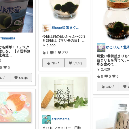
Shogo😎気まぐれ更新中✨
今日は何の日♪ふっふ〜🙆‍♀️ 3
rrinmama
月29日は【マリモの日】
...
￥
2,200
でも簡単！！デスク
ゆこりん＊北
癒しを。 【☆送料無
1
2
272
北海道
...
可愛い🟢養殖まりも
昔まりもを育ててい
0
コレ
いいね
私を含めて
...
0
5
￥
2,420
0
0
6
レ
いいね
コレ
arrinmama
まりも ファミリー 円柱