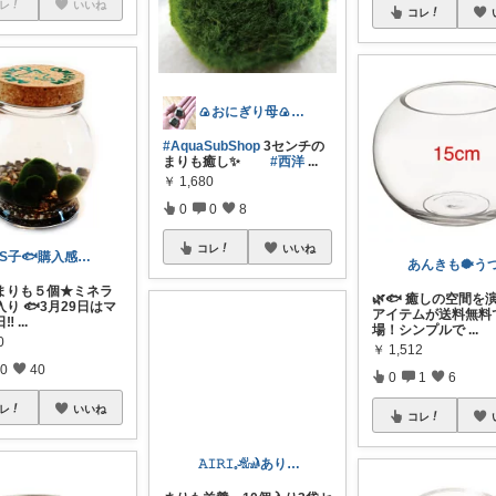
レ
いいね
コレ
🍙おにぎり母🍙ありがとう💕
#AquaSubShop
3センチの
まりも癒し✨
#西洋
...
￥
1,680
0
0
8
コレ
いいね
NS子🐟購入感謝🐟
殖まりも５個★ミネラ
🌿🐟 癒しの空間を
り 🐟3月29日はマ
アイテムが送料無料
日‼
...
場！シンプルで
...
0
￥
1,512
0
40
0
1
6
レ
いいね
コレ