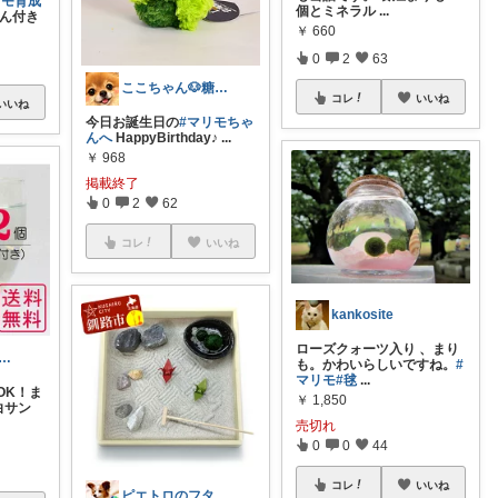
リモ育成
個とミネラル
...
ん付き
￥
660
0
2
63
ここちゃん🐶糖代謝大事だよ 感謝💕
コレ
いいね
いいね
今日お誕生日の
#マリモちゃ
んへ
HappyBirthday♪
...
￥
968
掲載終了
0
2
62
コレ
いいね
kankosite
ローズクォーツ入り 、まり
aaachan☆男男男女４児の母
も。かわいらしいですね。
#
マリモ
#毬
...
OK！ま
￥
1,850
)白サン
売切れ
0
0
44
コレ
いいね
ピエトロのフタ