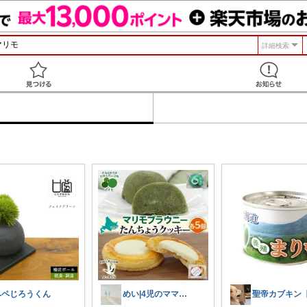
詳細検索
見つける
ペペじろうくん
めい|4児のママおすすめ