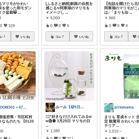
るマリモがかわい
[ふるさと納税]釧路の自然を
【缶詰を開けたら北
炭を使った和モダン
感じる✨阿寒湖のマリモを
阿寒湖のマリモがこ
イク盆栽😸
...
イメージし
...
は♪「まりも缶
...
0
￥
9,000
￥
660
0
329
0
0
6
0
0
8
レ
いいね
コレ
いいね
コレ
みーみ【🐱5日ありがとう🥲︎♡】
ROOM301＜47都道府県ステキ集！＞
arrinmama
❁⃘*好きなだけ入れてみる‪w
7都道府県・市区町村
まりも 育成キット 
w🗿🟢 3月29日 マリモの日
なものたち 【0120
定 観賞用 かわいい
...
.
テリア
...
￥
1,380
00
￥
1,010～
0
0
311
0
3
0
0
1