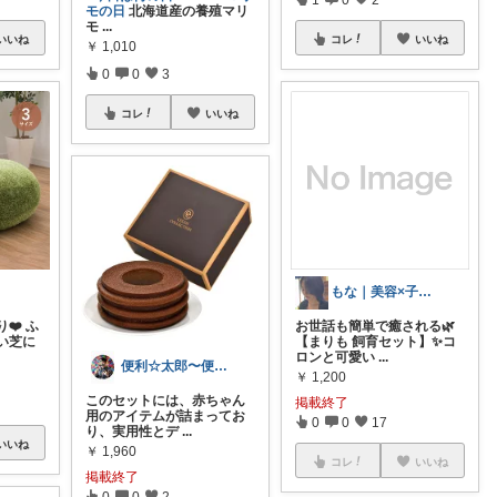
モの日
北海道産の養殖マリ
モ
...
いいね
コレ
いいね
￥
1,010
0
0
3
コレ
いいね
もな｜美容×子育て×モノトーン
❤️ ふ
お世話も簡単で癒される🌿
い芝に
【まりも 飼育セット】✨コ
ロンと可愛い
...
便利☆太郎〜便利で幸せな暮らし〜
￥
1,200
このセットには、赤ちゃん
掲載終了
用のアイテムが詰まってお
0
0
17
り、実用性とデ
...
いいね
￥
1,960
コレ
いいね
掲載終了
0
0
2