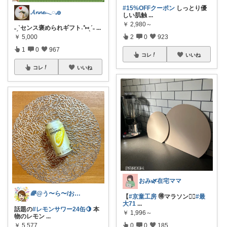
#15%OFFクーポン
しっとり優
𝓐𝓷𝓷𝓮𓂃◌𓈒𓐍
しい肌触
...
￥
2,980～
˗ˏˋセンス褒められギフト˖⁺⑅ˎˊ˗
...
￥
5,000
2
0
923
1
0
967
コレ
いいね
コレ
いいね
おみ🌿在宅ママ
🌈@う〜ら〜/お得✨美味しい✨素敵✨
【
#京童工房
🉐マラソン🏃‍♀️
#最
大71
...
話題の
#レモンサワー24缶🍋
本
￥
1,996～
物のレモン
...
￥
5,577
0
0
185