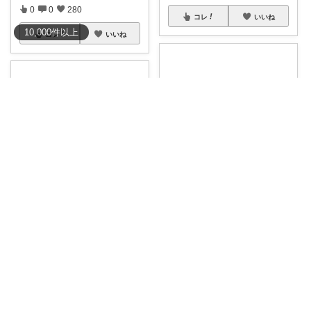
0
0
280
コレ
いいね
10,000
件
以上
コレ
いいね
🦋ML🦋いつもありがとう💓
🌈@う〜ら〜/お得✨美味しい✨素敵✨
🦋再入荷きたぁぁ❤️➤2,790円✅
人気商
...
20％オフセール🉐 「それどこ
￥
2,790～
の？可愛い」
...
3
2
1526
￥
2,999
1
4
950
コレ
いいね
コレ
いいね