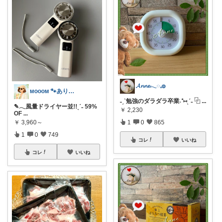
𝓐𝓷𝓷𝓮𓂃◌𓈒𓐍
ᴍᴏᴏᴏᴍ 🐾ありがとうございます🐹
˗ˏˋ勉強のダラダラ卒業˖⁺⑅ˎˊ˗ ⿻
...
✎𓂃風量ドライヤー並!!ˎˊ˗ 59%
￥
2,230
OF
...
1
0
865
￥
3,960～
1
0
749
コレ
いいね
コレ
いいね