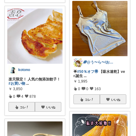
🌈@う〜ら〜/お得✨美味しい✨素敵✨
kotono
🌟
#50％オフ🉐
【吸水速乾】ve
r.誕生
...
楽天限定！ 人気の無添加餃子！
￥
1,995
#お買い物
...
￥
3,850
0
0
163
0
4
878
コレ
いいね
コレ
いいね