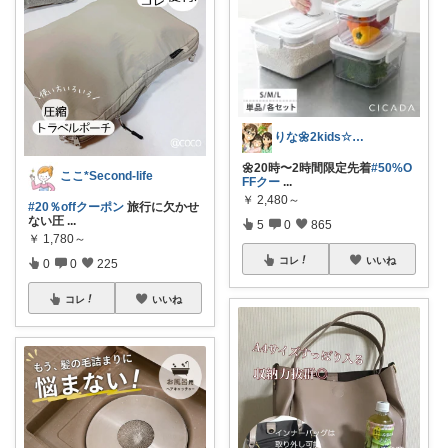
りな🌼2kids☆毎日をちょっと快適に
🌼20時〜2時間限定先着
#50%O
ここ*Second-life
FFクー
...
￥
2,480～
#20％offクーポン
旅行に欠かせ
ない圧
...
5
0
865
￥
1,780～
コレ
いいね
0
0
225
コレ
いいね