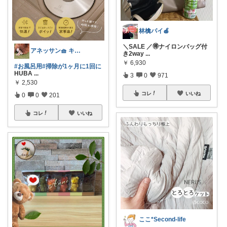
林檎パイ🍎
＼SALE ／🉐ナイロンバッグ付
アネッサン🧺 キッチンと暮らしの実用品
き2way
...
￥
6,930
#お風呂用
#掃除が1ヶ月に1回に
HUBA
...
3
0
971
￥
2,530
コレ
いいね
0
0
201
コレ
いいね
ここ*Second-life