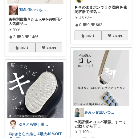
▶そのままポンでラク収納 ▶密
🦋ML🦋いつもありがとう💓
閉容器で湿気
...
￥
1,870～
🦋特別価格きたぁぁ❤️➤999円✅
人気商品
...
0
0
662
￥
999
コレ
いいね
2
3
1486
コレ
いいね
みみぃ♛👯‍♀️いつもありがとう🎪
⳹高評価⳼ コスパ最強。すーぅ
ゆきとら🐯｜暮らしをラクにしたいパパ
と動くから下
...
￥
1,100～
#ゆきとらの推し
#最大40％OFF