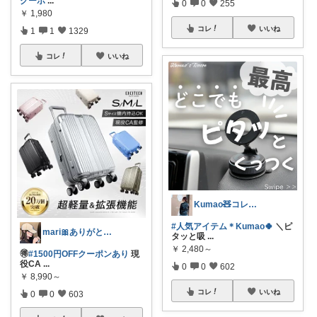
クーポ
...
0
0
255
￥
1,980
コレ
いいね
1
1
1329
コレ
いいね
Kumao🧸コレクションみてね✨
#人気アイテム＊Kumao🍀
＼ピ
mari🎀ありがとうです🥹
タッと吸
...
￥
2,480～
🉐
#1500円OFFクーポンあり
現
役CA
...
0
0
602
￥
8,990～
コレ
いいね
0
0
603