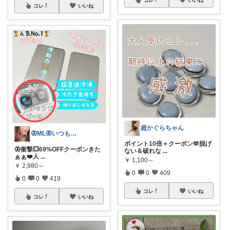
コレ
いいね
超かぐらちゃん
🦋ML🦋いつもありがとう💓
ポイント10倍＋クーポン🫶脱げ
🦋衝撃💥69%OFFクーポンきた
ない＆破れな
...
ぁぁ❤️人
...
￥
1,100～
￥
2,980～
0
0
409
0
0
419
コレ
いいね
コレ
いいね