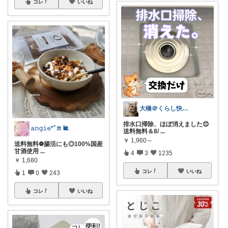
コレ
いいね
大橋＠くらし快適LAB🌿
排水口掃除、ほぼ消えました😊
𝚊𝚗𝚐𝚒𝚎*ﾟ𖠿 🐌
送料無料＆8/
...
￥
1,960～
送料無料❁︎腸活にも◎100%国産
甘酒使用
...
4
3
1235
￥
1,680
コレ
いいね
1
0
243
コレ
いいね