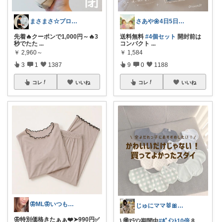
まさまさ☆プロフも見てね✨
さあや🌼4日5日有難うございます
先着🔥クーポンで1,000円～🔥3
送料無料
#4個セット
開封前は
秒でたた
...
コンパクト
...
￥
2,960～
￥
1,584
3
1
1387
9
0
1188
コレ
いいね
コレ
いいね
🦋ML🦋いつもありがとう💓
じゅにママ🐰🎀2yboyワーママ
🦋特別価格きたぁぁ❤️➤990円✅
\ 🉐ﾏﾗｿﾝ期間中
#ﾎﾟｲﾝﾄ10倍
8
...