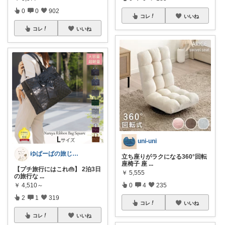
0
0
902
コレ
いいね
コレ
いいね
uni-uni
ゆばーばの旅じたく
立ち座りがラクになる360°回転
座椅子 座
...
【プチ旅行にはこれ👜】 2泊3日
￥
5,555
の旅行な
...
￥
4,510～
0
4
235
2
1
319
コレ
いいね
コレ
いいね