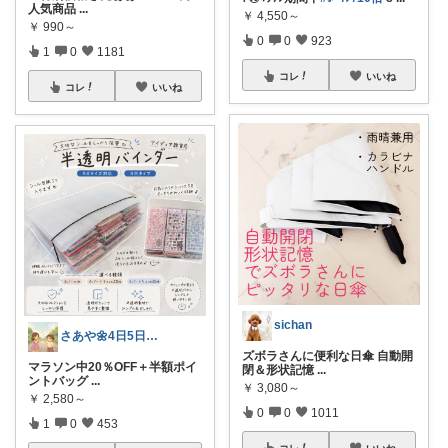
人気商品
...
￥
4,550～
￥
990～
0
0
923
1
0
1181
コレ
いいね
コレ
いいね
sichan
さあや🌼4日5日有難うございます
ズボラさんに便利な日傘 自動開
マラソン中20％OFF＋半額ポイ
閉＆形状記憶
...
ントバッグ
...
￥
3,080～
￥
2,580～
0
0
1011
1
0
453
コレ
いいね