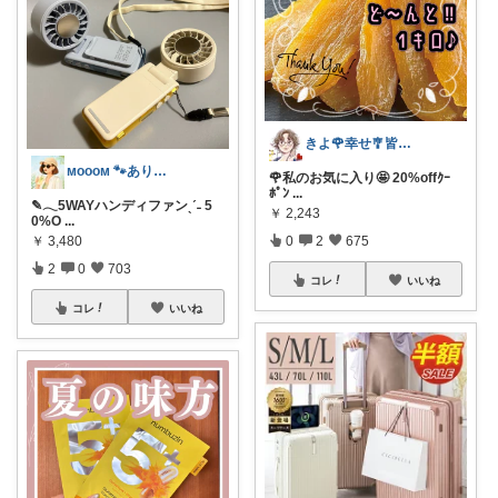
きよ🌹幸せ🎐皆様のお心遣いに感謝💖
ᴍᴏᴏᴏᴍ 🐾ありがとうございます🐹
🌹私のお気に入り🤩 20%offｸｰ
ﾎﾟﾝ
...
✎𓂃5WAYハンディファンˎˊ˗ 5
￥
2,243
0%O
...
￥
3,480
0
2
675
2
0
703
コレ
いいね
コレ
いいね