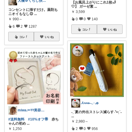
大橋＠くらし快適LAB🌿
【お風呂上がりにこれ1枚🛁
🤍】 ガーゼ素
...
コンセントに挿すだけ。薬剤も
￥
3,599
ニオイもなし😊
...
￥
990～
0
0
140
6
2
1287
コレ
いいね
コレ
いいね
𝓐𝓷𝓷𝓮𓂃◌𓈒𓐍
miwa.✂︎ﾏﾏ美容師💎
˗ˏˋ夏の外出ストレス減らす˖⁺⑅ˎˊ˗
...
#送料無料
#10%オフ🉐
赤ち
￥
2,980～
ゃんの初め
...
￥
1,250
2
0
956