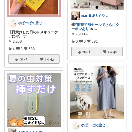
mari🎀ありがとうです🥹
ゆばーばの旅じたく
🉐
#衝撃半額セールでさらにク
ーポンあり
🔥
...
【日焼けした日のレスキューケ
￥
7,980～
アに🌿】 ナ
...
￥
2,250
0
0
591
4
3
588
コレ
いいね
コレ
いいね
ゆばーばの旅じたく