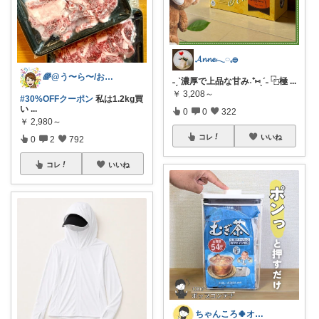
𝓐𝓷𝓷𝓮𓂃◌𓈒𓐍
🌈@う〜ら〜/お得✨美味しい✨素敵✨
˗ˏˋ濃厚で上品な甘み˖⁺⑅ˎˊ˗ ⿻極
...
￥
3,208～
#30%OFFクーポン
私は1.2kg買
い
...
0
0
322
￥
2,980～
コレ
いいね
0
2
792
コレ
いいね
ちゃんころ🍀オリ写/インテリア/キッズ