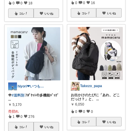
0
0
16
0
0
18
コレ
いいね
コレ
いいね
Takezo_papa
hiyori❤いつもありがとう♡感謝🌹
お出かけのたびに「あれ、どこ
🌹
#送料別
7ﾎﾟｹｯﾄの多機能ﾊﾞｯｸﾞ
だっけ？」と、
...
...
￥
6,050
￥
5,170
売切れ
0
0
0
1
0
276
コレ
いいね
コレ
いいね