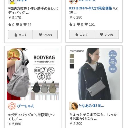
#33％OFF✨今だけ限定価格
4,2
◽収納力抜群！使い勝手の良いボ
10
...
ディバッグ
...
￥
6,280
￥
5,170
2
0
151
0
0
11
コレ
いいね
コレ
いいね
たなあみ🍋3児ママ40代心地良い暮らし
ぴーちゃん
ちょっとそこまでにも、しっか
⭐️ボディバッグ⭐️ ＼半額売りつ
りお出かけにも
...
くし／
...
￥
2,200
￥
5,880