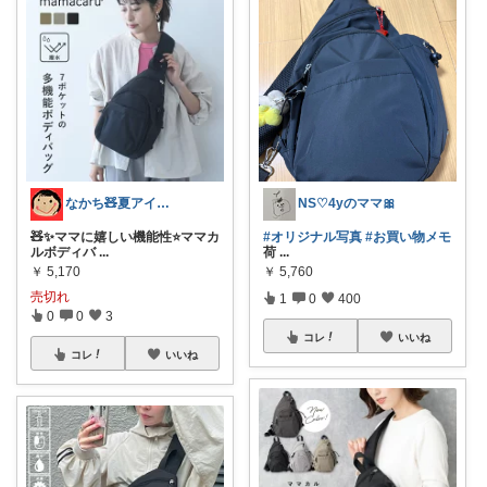
なかち🧸夏アイテム＆便利グッズ✨
NS♡4yのママ🎀
🧸✨ママに嬉しい機能性⭐️ママカ
#オリジナル写真
#お買い物メモ
ルボディバ
...
荷
...
￥
5,170
￥
5,760
売切れ
1
0
400
0
0
3
コレ
いいね
コレ
いいね