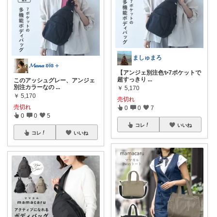
ましゅまろ
𝓜𝒶𝓃𝒶 ʚïɞ ⊹
​【アンジェ別注色✨7ポケットで
超すっきり
...
このアッシュグレー、アンジェ
別注カラーなの
...
￥
5,170
￥
5,170
売切れ
売切れ
0
0
7
0
0
5
コレ
いいね
コレ
いいね