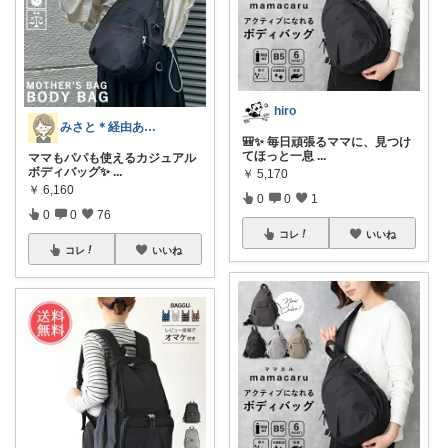
hiro
みさと＊経由ありがとうございます🧡
🎒✨ 毎日頑張るママに、見つけ
てほっと一息
...
ママもパパも使えるカジュアル
ボディバッグ✨
...
￥
5,170
￥
6,160
0
0
1
0
0
76
コレ
いいね
コレ
いいね