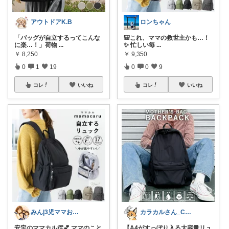
アウトドアK.B
ロンちゃん
「バッグが自立するってこんな
🎒これ、ママの救世主かも…！
に楽…！」荷物
...
✨ 忙しい毎
...
￥
8,250
￥
9,350
0
1
19
0
0
9
コレ
いいね
コレ
いいね
みん|3児ママおすすめ楽家事育児グッズ＊
カラカルさん_CRCL😺朝コレ4時
安定のママカル👏💕 ママのこと
【A4がすっぽり入る大容量リュ