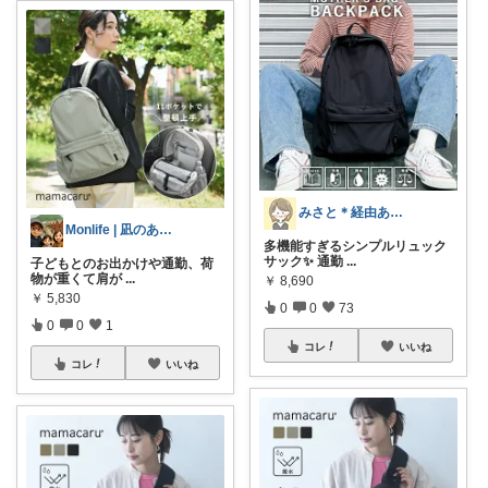
みさと＊経由ありがとうございます🧡
Monlife | 凪のある暮らし
多機能すぎるシンプルリュック
サック✨ 通勤
...
子どもとのお出かけや通勤、荷
物が重くて肩が
...
￥
8,690
￥
5,830
0
0
73
0
0
1
コレ
いいね
コレ
いいね