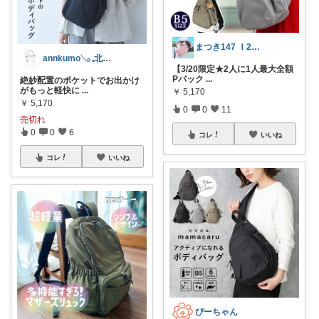
まつき147 Ｉ2児ママ脱転勤族ぐらし
annkumo𓂅 𓈒北欧ゆるミニマル
【3/20限定★2人に1人最大全額
Pバック
...
絶妙配置のポケットでお出かけ
がもっと軽快に
...
￥
5,170
￥
5,170
0
0
11
売切れ
0
0
6
コレ
いいね
コレ
いいね
ぴーちゃん