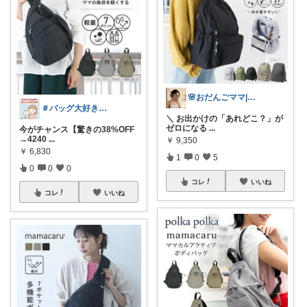
🌸おだんごママ|経由ありがとう✨🌸
＃バッグ大好き＃楽天ルームさぶたん
＼ お出かけの「あれどこ？」が
ゼロになる
...
今がチャンス【驚きの38%OFF
→4240
...
￥
9,350
￥
6,830
1
0
5
0
0
0
コレ
いいね
コレ
いいね