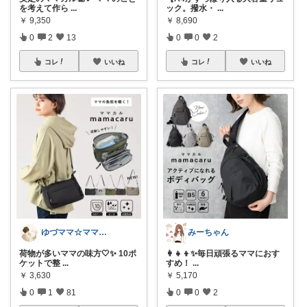
を考えて作ら
...
ック。撥水・
...
￥
9,350
￥
8,690
0
2
13
0
0
2
コレ
いいね
コレ
いいね
ゆづママ☆ママおすすめアイテム✩.*˚
みーちゃん
荷物が多いママの味方🤍✨ 10ポ
👩‍👧‍👦✨毎日頑張るママにおす
ケットで整
...
すめ！
...
￥
3,630
￥
5,170
0
1
81
0
0
2