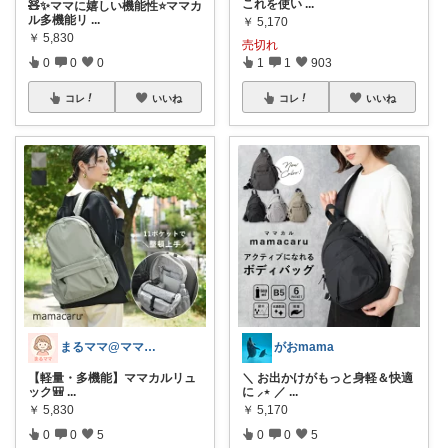
これを使い
...
🧸✨ママに嬉しい機能性⭐️ママカ
ル多機能リ
...
￥
5,170
￥
5,830
売切れ
0
0
0
1
1
903
コレ
いいね
コレ
いいね
まるママ@ママに優しいグッズ＊*
がおmama
【軽量・多機能】ママカルリュ
＼ お出かけがもっと身軽＆快適
ック🎒
...
に ⸝⋆ ／
...
￥
5,830
￥
5,170
0
0
5
0
0
5