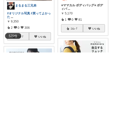
⭐️ママカル ボディバッグ⭐️ ボデ
まるまる三兄弟
ィバ
...
#オリジナル写真
#買ってよかっ
￥
5,170
た
...
1
0
81
￥
9,350
2
0
306
コレ
いいね
579
件
コレ
いいね
おとうふ ⌇2歳boyママ🌼
大容量＆17ポケットで荷物をす
れみママ@便利雑貨¸¸kids
っきり整理で
...
🍀
#れみママcl@アンジェ雑貨
7
￥
9,350
つのポケ
...