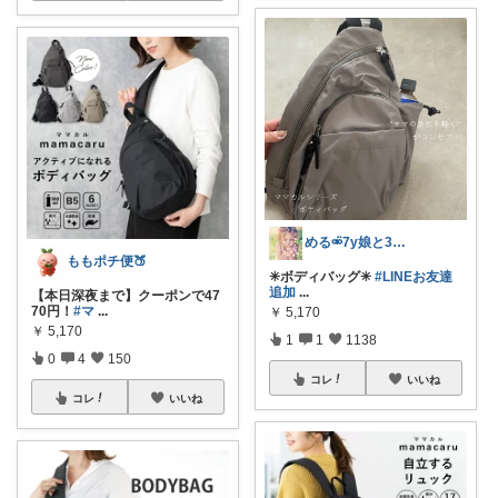
める⚮̈7y娘と3人暮らし𓂃◌𓈒𓐍
ももポチ便🍑
✳︎ボディバッグ✳︎
#LINEお友達
追加
...
【本日深夜まで】クーポンで47
70円！
#マ
...
￥
5,170
￥
5,170
1
1
1138
0
4
150
コレ
いいね
コレ
いいね