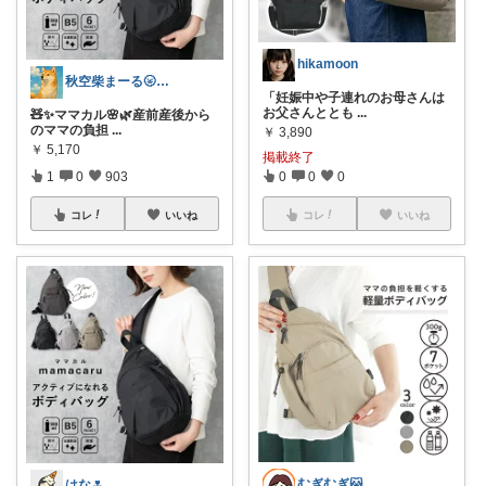
hikamoon
秋空柴まーる🌝優しい暮らしアイテム🐾
「妊娠中や子連れのお母さんは
お父さんととも
...
🧸✨️ママカル🌸🌿産前産後から
のママの負担
...
￥
3,890
￥
5,170
掲載終了
1
0
903
0
0
0
コレ
いいね
コレ
いいね
むぎむぎ🐱
はな🌷