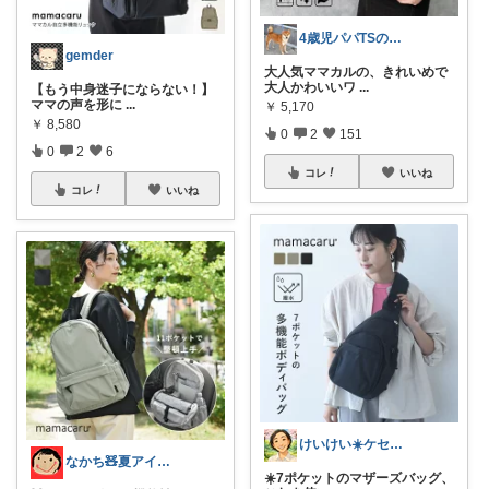
4歳児パパTSの育児おたすけROOM🎁
gemder
大人気ママカルの、きれいめで
大人かわいいワ
...
【もう中身迷子にならない！】
ママの声を形に
...
￥
5,170
￥
8,580
0
2
151
0
2
6
コレ
いいね
コレ
いいね
けいけい☀️ケセラセラと軽やかに🌻
なかち🧸夏アイテム＆便利グッズ✨
☀️7ポケットのマザーズバッグ、