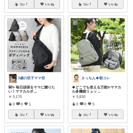
コレ
いいね
コレ
いいね
3歳の双子ママ😍
さっちん🍀朝コレ
🎒✨ 毎日頑張るママに贈りた
🍀どこでも使える万能✨ママカ
い！ママカルボ
...
ル多機能リュッ
...
￥
5,170
￥
5,830
0
0
1
0
0
5
コレ
いいね
コレ
いいね