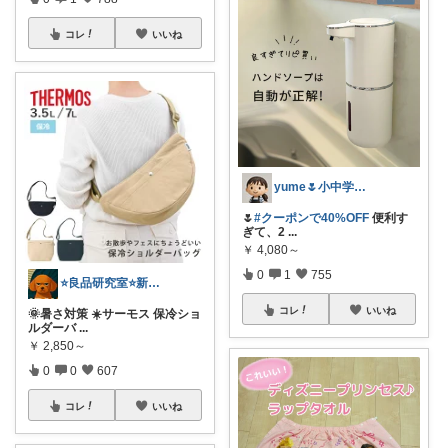
コレ
いいね
yume🌷小中学生ママ&家事グッズ
🌷
#クーポンで40%OFF
便利す
ぎて、2
...
￥
4,080～
0
1
755
⭐良品研究室⭐新潟県民のオススメ🍙お米
コレ
いいね
🌞暑さ対策 ☀️サーモス 保冷ショ
ルダーバ
...
￥
2,850～
0
0
607
コレ
いいね