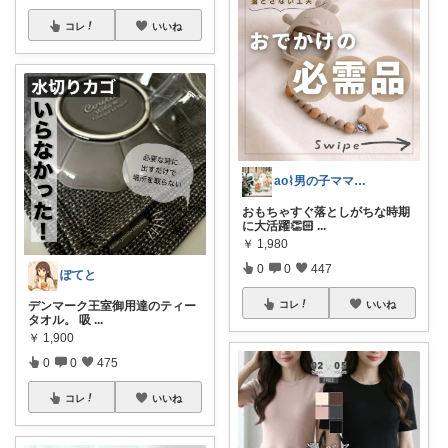
コレ
いいね
ao⌇男の子ママの暮らし
おもちゃすぐ落としがちな時期
に大活躍👏🏻
...
￥
1,980
0
0
447
ぽてと
コレ
いいね
デンマーク王室御用達のティー
タオル。 吸
...
￥
1,900
0
0
475
コレ
いいね