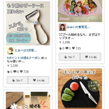
みゅいの🐥育児×時短×コスパ☀️朝コレ
🧜‍♀️プール始めるなら、まずはラ
ップタオ
...
￥
1,596
0
1
715
とみー@3児母の部屋⭐️
コレ
いいね
#ポイント10倍&クーポン
めっ
ちゃ使いや
...
￥
1,100
0
0
728
コレ
いいね