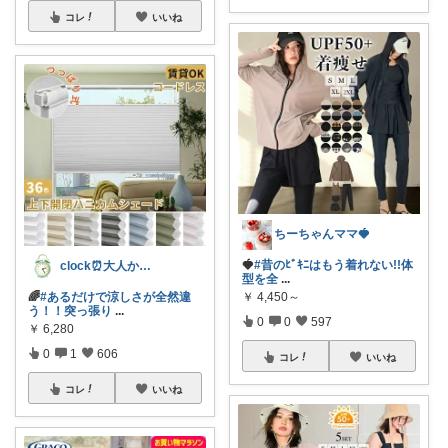
コレ
いいね
ちーちゃんママ🍓
🍓
#昔のﾋﾞｷﾆはもう着れない!!体
clock⏰大人かわいい
型を全
...
￥
4,450～
🌈
#あるだけで涼しさが全然違
う！！突っ張り
...
0
0
597
￥
6,280
0
1
606
コレ
いいね
コレ
いいね