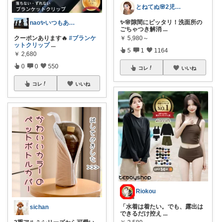
とねてぬ🌸2児ママ✿毎日をラク&快適に
✨🌸隙間にピッタリ！洗面所の
nao✨いつもありがとう😊
ごちゃつき解消
...
￥
5,980～
クーポンあります🔥
#ブランケ
ットクリップ
...
5
1
1164
￥
2,680
0
0
550
コレ
いいね
コレ
いいね
Riokou
「水着は着たい。でも、露出は
sichan
できるだけ控え
...