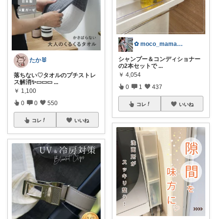
✿ moco_mama_life ✿
シャンプー＆コンディショナー
たか🐰
の2本セットで
...
￥
4,054
落ちない♡タオルのプチストレ
ス解消✨▭▭▭
...
0
1
437
￥
1,100
0
0
550
コレ
いいね
コレ
いいね