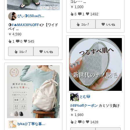
コレ･･･
...
￥
1,000
6
1
1492
ぴぃ🍋150㎝の心地いい暮らし🧺ˊ˗
コレ
いいね
🍋
#🔥MAX30%OFF
👉【ワイド
ベイ
...
￥
4,590
1
0
545
コレ
いいね
とむ🐱
#49%offクーポン
​カミソリ負け
サ
...
￥
1,980
2
0
1428
lyka@丁寧な暮らし