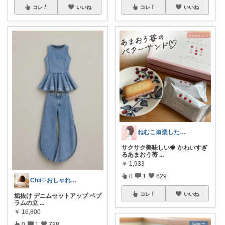
コレ
いいね
コレ
いいね
ねむこ🎀楽したいママの購入品ほぼオリ写
サクサク美味しい🍓 かわいすぎ
るあまおう苺
...
￥
1,933
0
1
629
Chii♡おしゃれで可愛いもの
コレ
いいね
垢抜け デニムセットアップ ペプ
ラムの立
...
￥
16,800
0
1
788