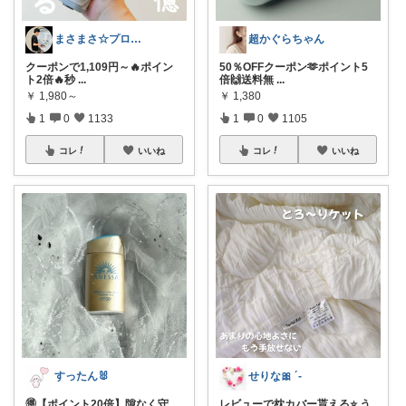
まさまさ☆プロフも見てね✨
超かぐらちゃん
クーポンで1,109円～🔥ポイン
50％OFFクーポン🫶ポイント5
ト2倍🔥秒
...
倍🙌送料無
...
￥
1,980～
￥
1,380
1
0
1133
1
0
1105
コレ
いいね
コレ
いいね
すったん🐰
せりな🎀 ´-
🉐【ポイント20倍】隙なく守
レビューで枕カバー貰える⭐️ う