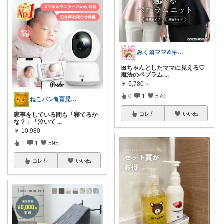
みく🎀ママ&キッズグッズ🎁
🎀ちゃんとしたママに見える♡
魔法のペプラム
...
￥
5,780～
0
1
570
ねこパン🐈育児お助け
コレ
いいね
家事をしている間も「寝てるか
な？」「泣いて
...
￥
10,980
1
1
595
コレ
いいね