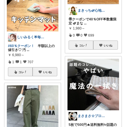
まきっち🌿心地よい暮らし🌿
🉐クーポンで40％OFF🌟数量限
定 🌿まな
...
￥
1,980～
0
0
699
しいみるく🌟毎日全力投稿🌟
コレ
いいね
#60％クーポン！
半額以上の
値引き♡ 汚
...
￥
6,980～
1
1
707
コレ
いいね
まさまさ☆プロフも見てね✨
5枚で500円🔥送料無料✨話題の