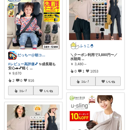
ふぅこ🐣
＼クーポン利用で3,880円〜／
だっちー@朝コレ5時🚗カー用品探求家
水陸両
...
￥
3,480～
#レビュー高評価💕
✨成長期も
安心🚗💕軽く
...
0
1
1053
￥
9,670
2
0
916
コレ
いいね
コレ
いいね