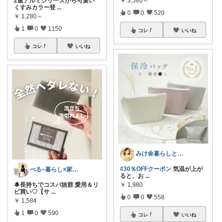
￥
3,580～
2重アルミシリーズから可愛い
くすみカラー登
...
0
0
520
￥
1,280～
1
0
1150
コレ
いいね
コレ
いいね
みけ🌼暮らしとキッチン
#30％OFFクーポン
気温が上が
べる~暮らし×家事をラクに快適に
ると、お
...
￥
1,980
🔔長持ちでコスパ抜群 愛用＆リ
ピ買い♡【サ
...
0
0
558
￥
1,584
1
0
590
コレ
いいね