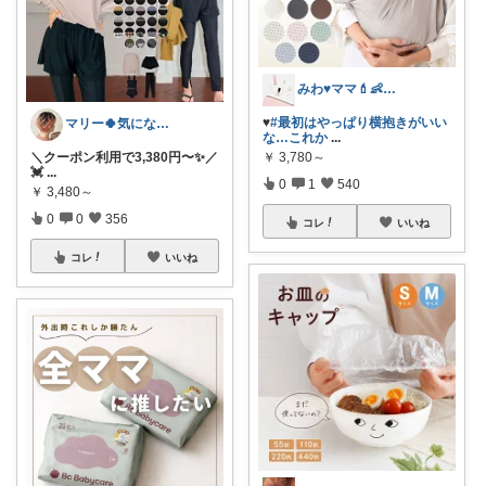
みわ♥️ママ💄👶夏かわいい
♥️
#最初はやっぱり横抱きがいい
マリー🍀気になるものたくさん✨
な…これか
...
￥
3,780～
＼クーポン利用で3,380円〜✨／
💓
...
0
1
540
￥
3,480～
0
0
356
コレ
いいね
コレ
いいね