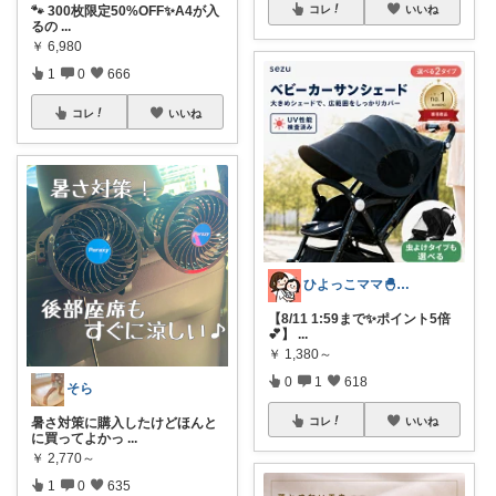
コレ
いいね
🐾 300枚限定50%OFF✨A4が入
るの
...
￥
6,980
1
0
666
コレ
いいね
ひよっこママ🐣𓂃ゆるっと育児と暮らし
【8/11 1:59まで✨ポイント5倍
💕】
...
￥
1,380～
0
1
618
そら
コレ
いいね
暑さ対策に購入したけどほんと
に買ってよかっ
...
￥
2,770～
1
0
635