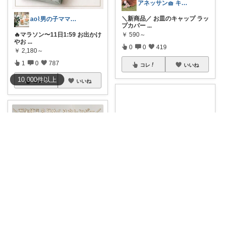
アネッサン🧺 キッチンと暮らしの実用品
＼新商品／ お皿のキャップ ラッ
ao⌇男の子ママの暮らし
プカバー
...
￥
590～
🔥マラソン〜11日1:59 お出かけ
やお
...
0
0
419
￥
2,180～
1
0
787
コレ
いいね
10,000
件
以上
コレ
いいね
きゃおりん|美容好き3児ママ
#ポイント10倍❣️
8/11 まで 【保
のんびりです🥹2歳息子♡０歳娘♡
...
￥
1,000
🐾日めくりカレンダー🐾
#𝓷𝓪𝓷𝓸