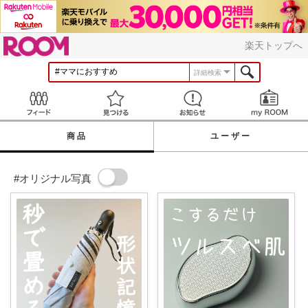
ROOM
楽天トップへ
詳細検索
Feed
見つける
お知らせ
商品
ユーザー
#オリジナル写真